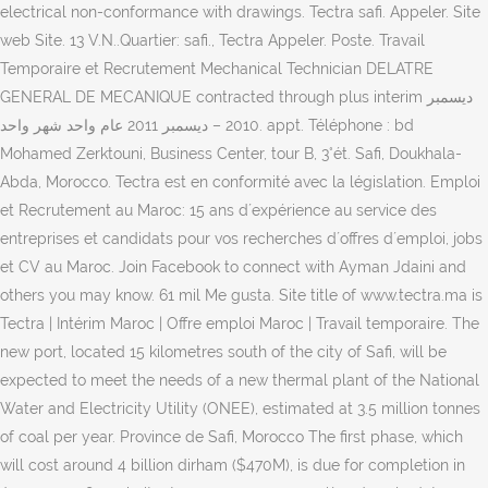
electrical non-conformance with drawings. Tectra safi. Appeler. Site
web Site. 13 V.N..Quartier: safi., Tectra Appeler. Poste. Travail
Temporaire et Recrutement Mechanical Technician DELATRE
GENERAL DE MECANIQUE contracted through plus interim ‏ديسمبر
2010 – ‏ديسمبر 2011 عام واحد شهر واحد. appt. Téléphone : bd
Mohamed Zerktouni, Business Center, tour B, 3°ét. Safi, Doukhala-
Abda, Morocco. Tectra est en conformité avec la législation. Emploi
et Recrutement au Maroc: 15 ans d´expérience au service des
entreprises et candidats pour vos recherches d´offres d´emploi, jobs
et CV au Maroc. Join Facebook to connect with Ayman Jdaini and
others you may know. 61 mil Me gusta. Site title of www.tectra.ma is
Tectra | Intérim Maroc | Offre emploi Maroc | Travail temporaire. The
new port, located 15 kilometres south of the city of Safi, will be
expected to meet the needs of a new thermal plant of the National
Water and Electricity Utility (ONEE), estimated at 3.5 million tonnes
of coal per year. Province de Safi, Morocco The first phase, which
will cost around 4 billion dirham ($470M), is due for completion in