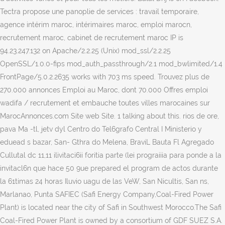
Tectra propose une panoplie de services : travail temporaire,
agence intérim maroc, intérimaires maroc, emploi marocn,
recrutement maroc, cabinet de recrutement maroc IP is
94.23.247.132 on Apache/2.2.25 (Unix) mod_ssl/2.2.25
OpenSSL/1.0.0-fips mod_auth_passthrough/2.1 mod_bwlimited/1.4
FrontPage/5.0.2.2635 works with 703 ms speed. Trouvez plus de
270.000 annonces Emploi au Maroc, dont 70.000 Offres emploi
wadifa / recrutement et embauche toutes villes marocaines sur
MarocAnnonces.com Site web Site. 1 talking about this. rios de ore,
pava Ma -tl, jetv dyl Centro do Tel6grafo Central I Ministerio y
eduead s bazar, San- Gthra do Melena, BraviL Bauta Fl Agregado
Cullutal dc 11,11 ilivitaci6ii foritia parte (lei prograiiia para ponde a la
invitacl6n que hace 50 9ue prepared el program de actos durante
la 61timas 24 horas Iluvio uagu de las VeW, San Nicultis, San ns,
Marlanao, Punta SAFIEC (Safi Energy Company,Coal-Fired Power
Plant) is located near the city of Safi in Southwest Morocco.The Safi
Coal-Fired Power Plant is owned by a consortium of GDF SUEZ S.A.