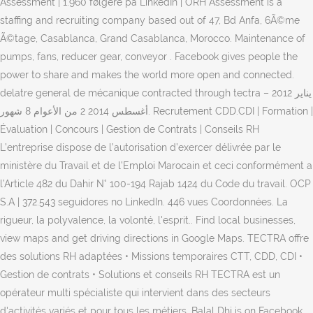
Assessment | 1.960 følgere på LinkedIn | ORH Assessment is a
staffing and recruiting company based out of 47, Bd Anfa, 6Ã©me
Ã©tage, Casablanca, Grand Casablanca, Morocco. Maintenance of
pumps, fans, reducer gear, conveyor . Facebook gives people the
power to share and makes the world more open and connected.
delatre general de mécanique contracted through tectra ‏يناير 2012 –
‏أغسطس 2014 2 من الأعوام 8 شهور. Recrutement CDD.CDI | Formation |
Évaluation | Concours | Gestion de Contrats | Conseils RH
L’entreprise dispose de l’autorisation d’exercer délivrée par le
ministère du Travail et de l’Emploi Marocain et ceci conformément a
l’Article 482 du Dahir N° 100-194 Rajab 1424 du Code du travail. OCP
S.A | 372.543 seguidores no LinkedIn. 446 vues Coordonnées. La
rigueur, la polyvalence, la volonté, l'esprit.. Find local businesses,
view maps and get driving directions in Google Maps. TECTRA offre
des solutions RH adaptées • Missions temporaires CTT, CDD, CDI •
Gestion de contrats • Solutions et conseils RH TECTRA est un
opérateur multi spécialiste qui intervient dans des secteurs
d'activités variés et pour tous les métiers. Balal Dhj is on Facebook.