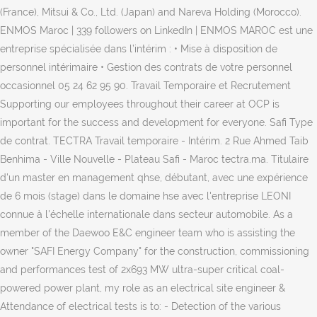
(France), Mitsui & Co., Ltd. (Japan) and Nareva Holding (Morocco).
ENMOS Maroc | 339 followers on LinkedIn | ENMOS MAROC est une
entreprise spécialisée dans l’intérim : • Mise à disposition de
personnel intérimaire • Gestion des contrats de votre personnel
occasionnel 05 24 62 95 90. Travail Temporaire et Recrutement
Supporting our employees throughout their career at OCP is
important for the success and development for everyone. Safi Type
de contrat. TECTRA Travail temporaire - Intérim. 2 Rue Ahmed Taib
Benhima - Ville Nouvelle - Plateau Safi - Maroc tectra.ma. Titulaire
d'un master en management qhse, débutant, avec une expérience
de 6 mois (stage) dans le domaine hse avec l'entreprise LEONI
connue à l'échelle internationale dans secteur automobile. As a
member of the Daewoo E&C engineer team who is assisting the
owner "SAFI Energy Company" for the construction, commissioning
and performances test of 2x693 MW ultra-super critical coal-
powered power plant, my role as an electrical site engineer &
Attendance of electrical tests is to: - Detection of the various