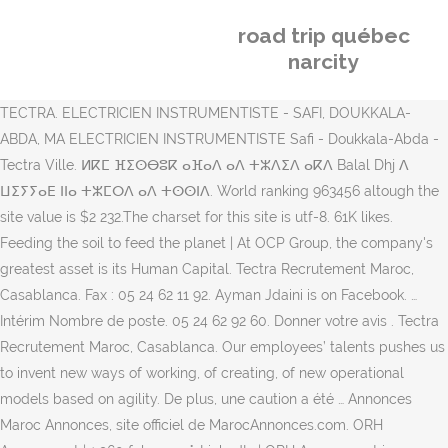
road trip québec
narcity
TECTRA. ELECTRICIEN INSTRUMENTISTE - SAFI, DOUKKALA-
ABDA, MA ELECTRICIEN INSTRUMENTISTE Safi - Doukkala-Abda -
Tectra Ville. ⵍⴽⵎ ⴼⵉⵙⴱⵓⴽ ⴰⴼⴰⴷ ⴰⴷ ⵜⵣⴷⵉⴷ ⴰⴽⴷ Balal Dhj ⴷ
ⵡⵉⵢⵢⴰⴹ ⵏⵏⴰ ⵜⵣⵎⵔⴷ ⴰⴷ ⵜⵙⵙⵏⴷ. World ranking 963456 altough the
site value is $2 232.The charset for this site is utf-8. 61K likes.
Feeding the soil to feed the planet | At OCP Group, the company's
greatest asset is its Human Capital. Tectra Recrutement Maroc,
Casablanca. Fax : 05 24 62 11 92. Ayman Jdaini is on Facebook. …
Intérim Nombre de poste. 05 24 62 92 60. Donner votre avis . Tectra
Recrutement Maroc, Casablanca. Our employees’ talents pushes us
to invent new ways of working, of creating, of new operational
models based on agility. De plus, une caution a été … Annonces
Maroc Annonces, site officiel de MarocAnnonces.com. ORH