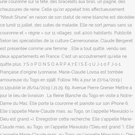
une couronne sur la tête, des bracelets aux bras, un pagne, des
chaussures de reine. Celle qu’on appelait très affectueusement
“Nteuh Shune” en raison de son statut de reine blanche est décédée
ce lundi 11 juillet, des suites de maladie. Elle ne sort jamais sans sa
couronne et « règne » sur 11 villages, soit 4000 habitants. Publicité
Selon les spécialistes de la culture Camerounaise, Claude Bergeret
est présentée comme une femme … Elle a tout quitté, vendu ses
deux appartements en France. C'est un accoutrement qu'elle ne
quitte plus. 7 S 0 P O N S O A R P A 7 E I S É-1 U J-1 0 F J-1-1.
Française d’origine lyonnaise, Marie-Claude Lovisa est tombée
amoureuse du Togo en 1998. Follow. Mis à jour le 27/04/2019 |
11:12publié le 26/04/2019 | 21:29. 69, Avenue Pierre Grenier Mettre à
jour le lieu de livraison . La Reine Blanche du Togo en visite à Notre-
Dame du Mas. Elle porte la couronne et pianote sur son iPhone 6.
Elle s’appelle Marie-Claude mais, au Togo, on l’appelle Mawulolo («
Dieu est grand »). Enregistrer cette recherche. Elle s'appelle Marie-
Claude mais, au Togo, on l'appelle Mawulolo ("Dieu est grand "). Elle
s’appelle Marie-Claude mais, au Togo, on l’appelle Mawulolo (« Dieu