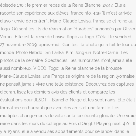
épisode 130 : le premier repas de la Reine Blanche. 25:47. Elle a
raconté son expérience aux élèves. franceinfo. 4:19 "Il m'est arrivée
d'avoir envie de rentrer" : Marie-Claude Lovisa, française et reine au
Togo. Où sont les lits de réanimation "durables" annoncés par Olivier
Véran . Elle est la reine de Lovisa Kopé au Togo. C’était le vendredi
27 novembre 2009, après-midi. Gorilles : la photo qui a fait le tour du
monde, Photo Hebdo : Sri Lanka, Kim Jong-un, Notre-Dame...Les
photos de la semaine, Spectacles : les humoristes n'ont jamais été
aussi nombreux, VIDEO. Togo: la Reine blanche de la brousse.
Marie-Claude Lovisa, une Française originaire de la région lyonnaise,
ne pensait jamais vivre une telle existence. Découvrez des captures
d’écran, lisez les derniers avis des clients et comparez les
évaluations pour JL&DT – Blanche-Neige et les sept nains. Elle était
formatrice en bureautique avec des amis et une famille. Les
multiples changements de vote sur la loi sécurité globale. Une vraie
reine dans les murs du collège au Bois d’Oingt ! Playing next. 4:01. Il
y a 19 ans, elle a vendu ses appartements pour se lancer dans le