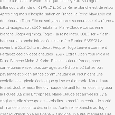
tout le temps sortir avec", explique-t-elle. 92100 Boulogne-
Billancourt, Standard : 01 58 17 11 00 La Reine blanche est de retour
Après cinq mois d’hospitalisation en France, la Reine Mawulolo est
de retour au Togo. Elle ne sort jamais sans sa couronne et « règne »
sur 11 villages, soit 4000 habitants. Marie Claude Lovisa, reine
blanche (Togo) yojimbo3. Togo: « la reine Mawu LOLO 1er », flash-
back sur la blanche intronisée reine-mère Fabrice SASSOU 2
novembre 2018 Culture , deux , People , Togo Leave a comment
Partagez ceci : Vidéos chaudes . 26:57. Extrait Open Your Mic à la
Reine Blanche Mehdi & Karim. Elle est auteure francophone
camerounaise avec trois ouvrages aux Éditions JC Lattès puis
paysanne et organisatrice communautaire au Noun dans une
exploitation agricole écologique qui se veut durable. Marie-Laure
Brunet, double médaillée olympique de biathlon, en coaching pour
la Foulée Blanche Entreprises. Marie-Claude est arrivée ici il y a
vingt ans, elle s’occupe des orphelins, a monté un centre de santé
et finance la scolarité des enfants. Après reine blanche au Togo,
c'est roi chinois on a au Ghana », s’indigne un autre internaute. Lire