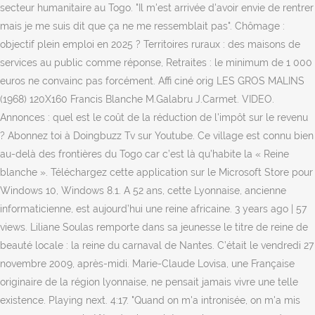
secteur humanitaire au Togo. "Il m'est arrivée d'avoir envie de rentrer
mais je me suis dit que ça ne me ressemblait pas". Chômage :
objectif plein emploi en 2025 ? Territoires ruraux : des maisons de
services au public comme réponse, Retraites : le minimum de 1 000
euros ne convainc pas forcément. Affi ciné orig LES GROS MALINS
(1968) 120X160 Francis Blanche M.Galabru J.Carmet. VIDEO.
Annonces : quel est le coût de la réduction de l'impôt sur le revenu
? Abonnez toi à Doingbuzz Tv sur Youtube. Ce village est connu bien
au-delà des frontières du Togo car c’est là qu’habite la « Reine
blanche ». Téléchargez cette application sur le Microsoft Store pour
Windows 10, Windows 8.1. A 52 ans, cette Lyonnaise, ancienne
informaticienne, est aujourd’hui une reine africaine. 3 years ago | 57
views. Liliane Soulas remporte dans sa jeunesse le titre de reine de
beauté locale : la reine du carnaval de Nantes. C’était le vendredi 27
novembre 2009, après-midi. Marie-Claude Lovisa, une Française
originaire de la région lyonnaise, ne pensait jamais vivre une telle
existence. Playing next. 4:17. "Quand on m'a intronisée, on m'a mis