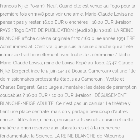
Francois Njiké Pokam). Neuf. Quand elle est venue au Togo pour la
première fois en 1998 pour voir une amie, Marie-Claude Lovisa ne
pensait pas y rester. 16,00 EUR 0 enchères + 18,00 EUR livraison .
PAYS : Togo DATE DE PUBLICATION : jeudi 28 juin 2018. LA REINE
BLANCHE affiche cinéma originale f:120/160 pliée année 1991 TBE.
Achat immédiat. C'est vrai que je suis la seule blanche qui ait été
intronisée traditionnellement avec toutes les cérémonies", lâche
Marie-Claude Lovisa, reine de Lovisa Kopé au Togo. 25:47. Claude
Njiké-Bergeret (née le 5 juin 1943 à Douala, Cameroun) est une fille
de missionnaires protestants établis au Cameroun : Yvette et
Charles Bergeret. Gaspillage alimentaire : les dates de péremption
coupables ? 16,00 EUR + 10,00 EUR livraison . DÉGUISEMENT
BLANCHE-NEIGE ADULTE. Ce n’est pas un canular. Le théâtre y
tient une place centrale, mais on y partage beaucoup d’autres
choses : littérature, cinéma, musique, arts visuels, cuisine et cette
matière a priori réservée aux laboratoires et à la recherche
fondamentale, la Science. LA REINE BLANCHE de Mitoumba