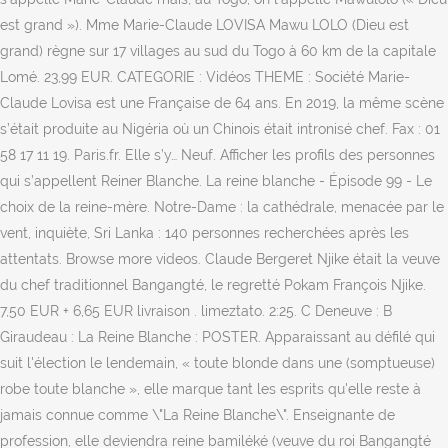
est grand »). Mme Marie-Claude LOVISA Mawu LOLO (Dieu est
grand) règne sur 17 villages au sud du Togo à 60 km de la capitale
Lomé. 23,99 EUR. CATEGORIE : Vidéos THEME : Société Marie-
Claude Lovisa est une Française de 64 ans. En 2019, la même scène
s’était produite au Nigéria où un Chinois était intronisé chef. Fax : 01
58 17 11 19. Paris.fr. Elle s’y… Neuf. Afficher les profils des personnes
qui s’appellent Reiner Blanche. La reine blanche - Épisode 99 - Le
choix de la reine-mère. Notre-Dame : la cathédrale, menacée par le
vent, inquiète, Sri Lanka : 140 personnes recherchées après les
attentats. Browse more videos. Claude Bergeret Njike était la veuve
du chef traditionnel Bangangté, le regretté Pokam François Njike.
7,50 EUR + 6,65 EUR livraison . limeztato. 2:25. C Deneuve : B
Giraudeau : La Reine Blanche : POSTER. Apparaissant au défilé qui
suit l'élection le lendemain, « toute blonde dans une (somptueuse)
robe toute blanche », elle marque tant les esprits qu'elle reste à
jamais connue comme \"La Reine Blanche\". Enseignante de
profession, elle deviendra reine bamiléké (veuve du roi Bangangté