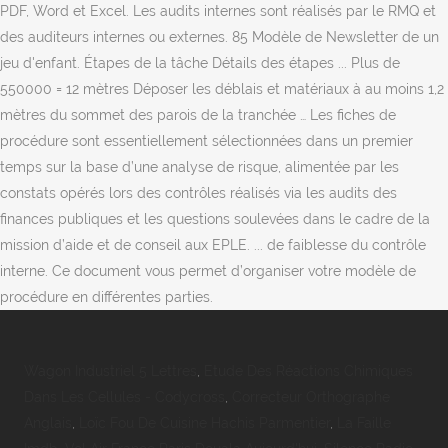
PDF, Word et Excel. Les audits internes sont réalisés par le RMQ et
des auditeurs internes ou externes. 85 Modèle de Newsletter de un
jeu d'enfant. Étapes de la tâche Détails des étapes ... Plus de
550000 = 12 mètres Déposer les déblais et matériaux à au moins 1,2
mètres du sommet des parois de la tranchée … Les fiches de
procédure sont essentiellement sélectionnées dans un premier
temps sur la base d’une analyse de risque, alimentée par les
constats opérés lors des contrôles réalisés via les audits des
finances publiques et les questions soulevées dans le cadre de la
mission d’aide et de conseil aux EPLE. ... de faiblesse du contrôle
interne. Ce document vous permet d’organiser votre modèle de
procédure en différentes parties.
Wagon Industriel 5 Lettres
,
Etude Des Réactions Chimiques
Dans Les Cellules - Codycross
,
Correcteur Orthographe
Anglais
,
Loïc Fou De Cuisine Hachis Parmentier
,
La Faille