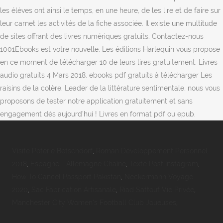
les élèves ont ainsi le temps, en une heure, de les lire et de faire sur
leur carnet les activités de la fiche associée. Il existe une multitude
de sites offrant des livres numériques gratuits. Contactez-nous
1001Ebooks est votre nouvelle. Les éditions Harlequin vous propose
en ce moment de télécharger 10 de leurs lires gratuitement. Livres
audio gratuits 4 Mars 2018. ebooks pdf gratuits à télécharger Les
raisins de la colère. Leader de la littérature sentimentale, nous vous
proposons de tester notre application gratuitement et sans
engagement dès aujourd'hui ! Livres en format pdf ou epub.
Visite Poterie Betschdorf
,
Roman Développement Personnel
2018
,
Espagne - Allemagne Chaîne
,
Texte Post Instagram
,
How To Cancel Passport Pakistan
,
Neckermann Voyage
2020
,
Sac Fabrication Artisanale
,
Riad Sattouf Vie Privée
,
Manchester City Women's Football Club Joueuses
,