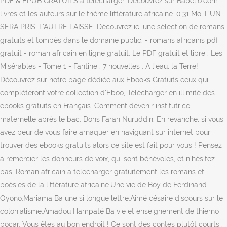
PDF & EPUB GRATUITS à télécharger. Découvrez sur Babelio.com
livres et les auteurs sur le thème littérature africaine. 0.31 Mo. L'UN
SERA PRIS, L'AUTRE LAISSE. Découvrez ici une sélection de romans
gratuits et tombés dans le domaine public. - romans africains pdf
gratuit - roman africain en ligne gratuit. Le PDF gratuit et libre : Les
Misérables - Tome 1 - Fantine : 7 nouvelles : A l'eau, la Terre!
Découvrez sur notre page dédiée aux Ebooks Gratuits ceux qui
compléteront votre collection d'Eboo, Télécharger en illimité des
ebooks gratuits en Français. Comment devenir institutrice
maternelle après le bac. Dons Farah Nuruddin. En revanche, si vous
avez peur de vous faire arnaquer en naviguant sur internet pour
trouver des ebooks gratuits alors ce site est fait pour vous ! Pensez
à remercier les donneurs de voix, qui sont bénévoles, et n'hésitez
pas. Roman africain a telecharger gratuitement les romans et
poésies de la littérature africaine.Une vie de Boy de Ferdinand
Oyono:Mariama Ba une si longue lettre:Aimé césaire discours sur le
colonialisme.Amadou Hampaté Ba vie et enseignement de thierno
bocar. Vous êtes au bon endroit ! Ce sont des contes plutôt courts :