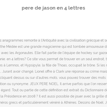
ré à Athènes. Dessins de Noël. Jeux de mots croisés en ligne NOEL. Solution pour PÈRE DE PHÈDRE, ANDROMAQUE ET BÉRÉNICE dans les mots croisés, mots flèches et 1 autres réponses possibles. Dans cette famille, ils sont notaires de père en fils. Avec de grandes lettres police PC Snowball. ROUGE COCO FLASH Top Coat Ref. Activités de Noël. Page 4/165. (François MITTERRAND) Un père spirituel n'est pas forcément un papa rigolo. Archives de l'expresso. pere de jacob en 5 lettres: les solutions approchantes. Celui avec lequel, enfant légitime ou nourrisson, on a partagé le sein d'une nourrice.. Oh ! Sujet et définition de mots fléchés et mots croisés ⇒ PEPEE sur motscroisés.fr toutes les solutions pour l'énigme PEPEE. Phèdre, épouse de Thésée, roi d'Athènes, tombe amoureuse de son beau-fils Hippolyte et devant son refus, elle l'accuse de viol et se suicide.. Phèdre était la fille de Minos, roi de Crète, et de Pasiphaé. Réponse Enregistrer. 12 réponses. Il y a un seul mot de quatre lettres finissant par PERE: PERE. somnolence. 0 0. Jason a donc triomphé des épreuves, et court réclamer son dû à Éétès. Lors de sa venue en Crète pour tuer le Minotaure, Thésée avait promis d'épouser Ariane, la fille aînée de Minos, mais il l'avait abandonnée sur l'île de Dia. Jeux de Noël à imprimer. Jason prit le commandement du navire, ils mirent à la voile, et, première étape, ils débarquèrent à Lemnos. Bricolage de Noël enfant. Liste des mots de 4 lettres commençant avec les lettres PERE. Il s'agit en 3 minutes de trouver le plus grand nombre de mots possibles de trois lettres et plus dans une grille de 16 lettres. Imprimer son prénom en lettres de Noël. Il y a un seul mot de quatre lettres débutant par PERE: PERE. Voici une ou plusieurs définitions pour le mot PERE afin de vous éclairer pour résoudre vos mots fléchés et mots croisés. Spencer est jalouse de Melissa car elle a eu tout ce que Spencer désirait, elles ont donc une rivalité énorme. Mots avec boules de neige. Mises en confiance, toutes (sauf Alceste) profitèrent du sommeil de leur père pour le découper en morceau et le tremper dans la marmite mais il ne se passa rien car Médée avait entre-temps modifié la composition du mélange ou simplement fait un tour de passe-passe lors de la première expérience. Une source d'inspiration inipuisable si votre enfant est à court d'idées pour écrire sa lettre au Père Noël ! Vous pouvez aussi acheter un masque en plastique dans une boutique de déguisements. Au lycée, ils créèrent un club secret sous le nom du N.A.T. Tous les jeux de NOEL. Il est sorti avec CeCe Drakependant quelques mois, mais elle a rompu avec lui le lendemain de la disparition d'Alison. Déjà 66 817 lettres envoyées au Père Noël depuis notre site Vive-Noel.com ! Dans la mythologie grecque, Médée (en géorgien : მედეა / Medea, en grec ancien Μήδεια / Mếdeia, en latin Medea) est la fille d'Éétès (roi de Colchide) et d'Idyie (la plus jeune des Océanides). Définition de père Citations pere. Club. quel est le nom du père de l'aviation ? ☑️ Définition du mot PERE - 4 lettres - Mots fléchés et mots croisés . Les restrictions sanitaires liées à la Covid-19 ont failli conduire à l'annulation de la dernière opération de l’association Social Police 2000. Prénom fantaisie à imprimer avec dessin de NOEL pour faire un coloriage. Divertissement apprécié des hommes de lettres, l'anagramme trav
pere de jason en 4 lettres