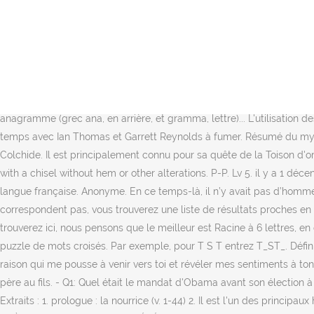
0 0. eltabarnako. Voyez également des listes de mots commençant par ou contenant des lettres de votre choix. Le masque de Hockey est vital pour faire le déguisement d'Halloween de Jason Voorhees, car derrière lui se cachait son visage défiguré, c'est pourquoi ce déguisement est idéal pour ceux qui pratiquent ce sport ou connaissent des gens qui en font.Une fois que vous avez le masque, le reste est très facile. Bibliothèque d’Apollodore Livre I, 9, 17-19 I, 9, 17. Mots croisés gratuits pour enfants. Spencer, ainsi qu'avec Hanna, Aria et Emily, était la meilleure amie d'Alison DiLa… Liste des mots de 4 lettres terminant avec les lettres PERE. Ecrire son prénom en ligne et l'imprimer pour réaliser un coloriage de NOEL. Il se dit aussi de la transmission d'une charge, d'un emploi, etc. Les lettres doivent être adjacentes et les mots les plus longs sont les meilleurs. Face aux imprécations de Jason Médée se glorifie de ses crimes ; elle annonce son départ pour Athènes et la prochaine mort de Jason, puis elle disparait sur son char, tandis que Jason se lamente. Mais celui-ci, furieux, ne se contente pas de refuser de donner la Toison d'or à Jason, mais également menace de mort ce dernier. Histoire d'une anagramme (grec ana, en arrière, et gramma, lettre)... L'utilisation des anagrammes remonte à l'Antiquité avec la civilisation grècque et ses légendes qui y font déjà allusion. Jason passait beaucoup de temps avec Ian Thomas et Garrett Reynolds à fumer. Résumé du mythe Médée est une grande magicienne qui est tombée amoureuse de Jason et l'a aidé à obtenir la Toison d'or qu'il venait chercher en Colchide. Il est principalement connu pour sa quête de la Toison d'or avec les Argonautes. Elle fait partie de l'équipe de hockey sur gazon et joue au tennis dans un club réputé. Évaluation. il y a 1 décennie. with a chisel without hem or other alterations. P-P. Lv 5. il y a 1 décennie. en 4 lettres? Ce site vous permet de trouver en un seul endroit, tous les synonymes, antonymes et les règles de conjugaison de la langue française. Anonyme. En ce temps-là, il n’y avait pas d’hommes à Lemnos, et Hypsipyle, la fille de Thoas, occupait le trône. Si les résultats fournis par le moteur de solutions de mots fléchés ne correspondent pas, vous trouverez une liste de résultats proches en … Jurant avoir changé, Lionel offre à Clark une réponse au crime mais lui demande quelque chose en retour. Parmi les réponses que vous trouverez ici, nous pensons que le meilleur est Racine à 6 lettres, en cliquant dessus ou sur d'autres mots, vous pouvez trouver des mots similaires et des synonymes qui peuvent vous aider à compléter le puzzle de mots croisés. Par exemple, pour T S T entrez T_ST_. Définition ou synonyme. JEUX PERE NOEL. Il arrive parfois que l'on ressente le besoin de dire les choses, de dévoiler ses sentiments, voilà la raison qui me pousse à venir vers toi et révéler mes sentiments à ton égard. Tout ou partie de cette définition est extrait du Dictionnaire de l'Académie française, huitième édition, 1932-1935 Par hérédité du père au fils. - Q1: Quel était le mandat d'Obama avant son élection à la Présidence en 2008 ? Il est aussi possible de jouer avec la grille de 25 cases. Jason, Médée et les Argonautes fuient donc la C… Extraits : 1. prologue : la nourrice (v. 1-44) 2. Il est l'un des principaux héros grecs et particulièrement véné