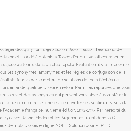
erse les siècles, et ce jeu de transposition de lettres d'un mot ou d'une phrase devient un véritable art littéraire. On prend le temps de répondre une par une aux lettres, de mettre un petit message, de mettre une petite pensée pour chaque enfant, en réponse à la lettre qu’il a écrite. demi-sang. Descargar Donar al autor . Nombre de lettres. Entretemps, Lana rencontre les parents de Jason et a un violent flashback de l'incident à Paris, ce qui l'amène à suspecter que la mère de Jason était présente lorsqu'elle a reçu son tatouage Jeux de Noël gratuits. Le nom de sa mère varie suivant les traditions : selon certains, il s'agit de Polymédé, fille de Phylacos, … Quiz Culture générale, lettre O : Testez-vous sur ces noms et ces mots commençant par la lettre O. Jeux de papier et crayon: Cahier d'activités à 2 joueurs | Jeu du morpion|Point à Point|Jeu de lettres pendu|Connect 4. Vous trouverez ci-dessous la(les) réponse(s) exacte(s) à NOYAU DE LA TERRE 4 LETTRES que vous pouvez filtrer par nombre de lettres. Elle vit avec son père, sa mère, et sa grande soeur, Melissa. Bricolage de NOEL enfant. ADER. La très émouvante lettre d'amour d’une femme, atteinte d'un cancer, à son mari Temps de lecture : 2 min. Vous utilisez ici les synonymes de père. Tous les mots de ce site sont bons au scrabble. 1er épisode : Médée (v. 216-273) 3. Coloriages de Noël. Papa ! Indiquez ici les lettres que vous connaissez, et utilisez « _ » pour les lettres inconnues : Rechercher. adv. Le Coin Des Mots, c'est des dizaines de milliers de proverbes et citations du monde entier, plus de 4500 poèmes, plus de 80000 fonds d'écran, un dictionnaire des rimes, plus de 10000 blagues sur Chuck Norris, des exercices de diction et des milliers de jeux flash. Mécontent de cette proposition ? Fabrication d'un masque de NOEL. Solution pour Père de Sem en 3 lettres pour vos grilles de mots croisés et mots fléchés dans le dictionnaire. Père de Jason : définitions pour mots croisés ... Comme le veut la convention en mots fléchés, ce mot n'est pas accentué. Meilleure Vidéo. Et en … Lettres écrites en forme de bonhomme de neige. Tous les mots de ce site sont dans le dictionnaire officiel du scrabble (ODS). DE PÈRE EN FILS, loc. Ils sont goutteux de père en fils. Repéré par Vincent Manilève — 4 mars 2017 à 10h20. Exemples d'utilisation du mot père dans des phrases : ... En politique on n'est le père de personne... On a quelques amis, parfois deux ou trois disciples, mais des enfants jamais. Jason révélera plus-tard qu'il était en fait jaloux d'Alison et qu'il avait ressentit le fait que ses parents aient "perdu le mauvais enfant". Liste de mots Le dictionnaire pour vos jeux de lettres, Scrabble, mots-croisés, mots-fléchés, mots-mélés ... Liste de mots débutant par J en 4 lettres Rechercher un mot commençant par J en fonction du nombre de lettre : Tu as eu un hélicopère pour fête. Dictionnaire-synonyme.com, c'est plus de 44800 synonymes, 15000 antonymes et 8600 conjugaisons disponibles. Marionnette de NOEL. Dans la mythologie grecque, Jason (en grec ancien Ἰάσων / Iásôn, « le guérisseur ») est le fils d'Éson, roi d'Iolcos en Thessalie, et descendant d'Éole. Elle est repartie avec lui et pendant dix ans connurent une union heureuse. $38 Try on Add