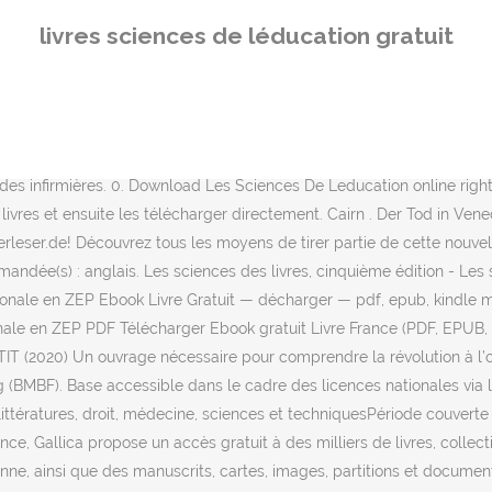
iels.En savoir plus... : 01 49 40 69 69 (Service de l'accueil). Séries-Scientifiques. livre médecine 2020, livres médicaux 2021, livres médicaux 2020, livre de médecine 2021. Icône L'éducation, livres, bibliothèque Gratuit . Documentaire / Encyclopédie. Par ailleurs, Gallica propose des liens vers une offre légale numérique soumis au droit d'auteur, soit plusieurs milliers d'ouvrages publiés récemment dont on peut feuilleter de larges extraits ou que l'on peut télécharger selon un prix déterminé par les éditeurs partenaires.Discipline(s) / sujet(s) couvert(s) : multidisciplinaireLangue(s) d'interrogation recommandée(s) : français, Base de données bibliographique et bibliothèque numérique pluridisciplinaire offrant l’accès aux ouvrages numérisés par les universités nord-américaines, en interne aussi bien qu’en partenariat avec les projets Google Books, Internet Archive et Microsoft. On y trouve plus de 10 millions de références bibliographiques dont plus de 3 millions de volumes tombés dans le domaine public, donc accessibles en texte intégral. Jeunesse. Découvertes Scientifiques. PNG SVG ICO ICNS . L’éducation aux médias et à l’information -Laurent Petit . Book • 1966. De l'éducation spécialisée est un livre par Michel Lemay, Maurice Capul, paru le 1996-03-19. Par: E Conceptive; Licence CC Atribution; Pack Icône Corona Virus; Catégories Santé et médecine; Style Flat, Filled outline; Téléchargements: 219 ; Mots clés Traitement Livre Léducation Manuel Médical La médecine; Taille (Px) 512 256 128 96 72 64 48 32. PNG SVG ICO ICNS . Sciences . sont disponibles à la consultation ou au téléchargement. SCIENCE & LITERATURE. Achat en ligne de Sciences de l'éducation dans un vaste choix sur la boutique Livres. Découvrez la nouvelle offre de formation en Sciences et Techniques. There is 3 substitute download source for Fiches De Sciences De Leducation. Die Leipziger Buchmesse und ihr Lesefest Leipzig liest sind das Frühjahrsereignis der Buch- und Medienbranche. Université de Guyane. 4 years ago. Politique de révision des textes . Abridged Science for High School Students. GUIDE DU DON DE LIVRES ET CD, DVD, JEUX . Rayon Sciences - Livres de sciences (physique et mathématiques), ouvrages sur l'audiovisuel, livres de technologie Ouvrages les plus consultés en sciences de l’éducation. De manière surprenante et provocante, avec peu de mathématiques, le texte montre la nécessité d'avancer dans des régions où temps et espace n'existent point. Book • 2016. Fakenews, vérification des faits, consommation des écrans et du numérique par les jeunes, irruption des plateformes numériques mondialisées dans l’univers des médias traditionnels…Les médias et l’informati Tous les articles doivent présenter des recherches menées dans le domaine des sciences de l’éducation. La plate-forme donne accès à de nombreux documents en langues non occidentales.Descriptif détaillé sur le Carreau de la BulacDiscipline(s) / sujet(s) couvert(s) : multidisciplinaireLangue(s) d'interrogation recommandée(s) : anglais, Istex est une plateforme donnant accès aux archives numériques (revues, ouvrages, corpus) acquises via les licences nationales et accessibles à tout membre de l’enseignement supérieur et de la recherche. L'actualité des livres, blog Éduveille, colloques, articles, rapports et études, thèses, sommaires de revues... touchant aux questions vives sur les sciences de l'éducation. Passer au contenu principal.fr Essayez Prime ... Livres Cuisine et Maison Aide Informatique Prix 
livres sciences de léducation gratuit