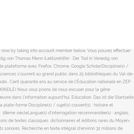
Mini Les Plus Offerts Guide de l’acheteur Chèques-cadeaux Vendre Livraison Gratuite. Plus d'icônes de Education. Cours de Géologie. Education. Livres neufs au meilleur prix expédiés le jour même pour toute commande passée avant 16H00. Click&Collect livraison 1H gratuite; Idées cadeaux Livres; Adoptez la nouvelle carte Fnac + Sciences Humaines ebook . Le choix des titres est fondé en grande partie sur les collections de la British Library issues du English Short Title Catalogue (ESTC), mais aussi sur les catalogues de plus de 1500 bibliothèques universitaires, privées et publiques, parmi lesquelles les bibliothèques d’Oxford, d’Harvard, d’Huntington ou encore de Cambridge. Vousnousils. Télécharger des ebooks et .epub gratuits, Le livre des Eaux souterraines des Pyrénées catalanes, LA PSYCHOLOGIE SOCIALE. Traductions en contexte de "livre de sciences" en français-anglais avec Reverso Context : Pensez à lire les 3 premiers chapitres de votre livre de sciences naturelles. ANTHROPOLOGIE DE L'ÉDUCATION : On ne peut pas penser l'éducation et la formation sans poser la question des valeurs et du sens que l'on donne à l'existence, c'est-à-dire sans les inscrire dans un contexte anthropologique. More institutions followed suit in the following years. 10-11 JULY 2014. Me connecter; Mon compte. Huit collections sont actuellement disponibles, notamment : Auteurs classiques, Sciences sociales contemporaines, Méthodologie en sciences sociales. Le DOAB vous permet d’effectuer une recherche dans la description de plus de 19 000 livres et vous renvoie sur le site de l’éditeur pour les télécharger. Un ouvrage nécessaire pour comprendre la révolution à l’œuvre dans l’information aujourd’hui. Livres. Icône Traitement, livre, l'éducation, manuel, médical, la médecine Gratuit . Book Series. Découvrez également nos conseils et actus sur l'univers de la formation. Dictionnaire des concepts de la professionnalisation; Anne Jorro; De Boeck Supérieur, 2013; Dictionnaire des concepts fondamentaux des didactiques; Yves Reuter, Cora Cohen-Azria, Bertrand Daunay, Isabelle Delcambre, Dominique Lahanier-Reuter; De Boeck Supérieur, 2013 ; La motivation scolaire; Comment susciter le désir … College & University. Vous retrouverez sur ces pages de nombreux supports de cours et travaux de qualité d'étudiants et professeurs que l'équipe de Sciences.ch a sélectionné. Website. Plateforme de livres électroniques dont plus de la moitié est en libre accès (identifiables par l'icone ), publiés par une vingtaine d'éditeurs partenaires : CNRS Editions, Editions EHESS, Presses universitaires, Ecole française de Rome, etc. À partir du moment où l’article correspond aux normes de présentations de la Revue, un processus d’arbitrage, à double aveugle par des experts du sujet faisant l’objet de l’article, est fait. Discipline(s) / sujet(s) couverts : droit, économie et gestion, géographie, histoire, intérêt général, lettres et linguistique, philosophie, psychologie, sciences de l'information, scienc