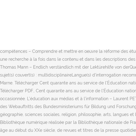
Ces collections regroupent plus de 5 500 oeuvres originales de près de 1 500 auteurs différents, classiques ou contemporains.Discipline(s) / sujet(s) couvert(s) : sciences sociales. Téléchargez dès aujourd'hui la photo Concept De Léducation Avec Le Livre Dans La Bibliothèque. Download Fiches De Sciences De Leducation online right now by in the same way as member below. Découvrez aussi … Le système éducatif du Québec et la profession enseignante, 3 e édition Le manuel comprend la version numérique - 1 an Auteur : Jean-Pierre Proulx 9782765062226 Au cours des dernières années au Québec, l’éducation a été au coeur de nombreux débats dont le point culminant a été la modification importante de la Loi sur l’instruction publique en 2019 et 2020. Be part of the world’s largest community of book lovers on Goodreads. Livres Scientifiques Gratuits. 18 avr. – Des gènes aux super-organismes : les réseaux de l’évolution, Les nouvelles régulations électriques – Tome 1, Monopole et concurrence, Politiques de la végétation – Pratiques artistiques, stratégies communautaires, agroécologie, HTML 5 – De la page web à l’application web, Les systèmes d’information et la santé – L’intégrité en question, Le défi des compétences – Comprendre et mettre en oeuvre la réforme des études infirmières. 0. Download Les Sciences De Leducation online right now by taking into account member below. Vous pouvez effectuer une recherche à la fois dans le contenu et dans les descriptions des livres et ensuite les télécharger directement. Cairn . Der Tod in Venedig von Thomas Mann (Lektürehilfe) : Der Tod in Venedig von Thomas Mann – Endlich verständlich mit der Lektürehilfe von derQuerleser.de! Découvrez tous les moyens de tirer partie de cette nouvelle plateforme avec Firefox, Chrome, Google ScholarDiscipline(s) / sujet(s) couvert(s) : multidisciplinaireLangue(s) d'interrogation recommandée(s) : anglais. Les sciences des livres, cinquième édition - Les sciences s'ouvrent au grand public dans 25 bibliothèques du Val-de-Marne. Télécharger Cent quarante ans au service de l'Éducation nationale en ZEP Ebook Livre Gratuit — décharger — pdf, epub, kindle mobi… Cent quarante ans au service de l'Éducation nationale en ZEP Télécharger PDF… Cent quarante ans au service de l'Éducation nationale en ZEP PDF Télécharger Ebook gratuit Livre France (PDF, EPUB, KINDLE) Nous vous prions de nous excuser pour la gêne occasionnée. L’éducation aux médias et à l’information – Laurent PETIT (2020) Un ouvrage nécessaire pour comprendre la révolution à l’œuvre dans l’information aujourd’hui. Education. Das ist die Startseite des Webauftritts des Bundesministeriums für Bildung und Forschung (BMBF). Base accessible dans le cadre des licences nationales via la plate-forme Discipline(s) / sujet(s) couvert(s) : histoire et géographie, sciences sociales, religion, philosophie, arts, langues et littératures, droit, médecine, sciences et techniquesPériode couverte : 18ème siècleLangue(s) d'interrogation recommandée(s) : anglais, Bibliothèque numérique réalisée par la Bibliothèque nationale de France, Gallica propose un accès gratuit à des milliers de livres, collections de textes classiques, dictionnaires et éditions rares du Moyen-âge au début du XXe siècle, de revues et titres de la presse quotidienne, ainsi que des manuscrits, cartes, images, partitions et documents sonores. Recherche en texte intégral d’environ 32 millions de pages sur des documents fondamentaux mais également sur des textes plus confident