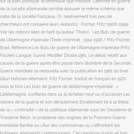
sur le plan politique, economique que militaire. Lâentrée en guerre
de la société allemande semble épouser le même schéma que
celle de la société française. Or, relativement tres peu de
chercheurs ont consaere leurs Auteur(s) : Fischer, Fritz (1908-1999)
Voir les notices liées en tant qu'auteur Titre(s) : Les Buts de guerre
de l'Allemagne impériale [Texte imprimé] : 1914-1918 / Fritz Fischer ;
[trad. Référence:Les Buts de guerre de l'Allemagne impériale (Fritz
Fischer) Langue; Suivre; Modifier Droste 1961. Le débat relatif aux
causes de la guerre après être passé dans lâombre de la Seconde
Guerre mondiale se renouvela avec la publication en 1961 du livre
dâun historien allemand, Fritz Fischer, traduit en français en 1970
sous le titre Les buts de guerre de lâAllemagne impériale : «
LâAllemagne, confiante dans sa â¦ Achetez neuf ou d'occasion Les
raisons de la guerre et son déroulement Etroitement lié à la thèse
de la « continuité » de la politique allemande sous les Deuxième et
Troisième Reich, le problème des origines de la Première Guerre
mondiale flambe au cÅur des controverses où s'affrontent les
historiens allemands contemporains. Ceci explique quâon ait très