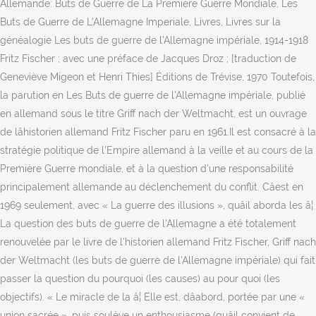
Allemande: Buts de Guerre de La Premiere Guerre Mondiale, Les
Buts de Guerre de L'Allemagne Imperiale, Livres, Livres sur la
généalogie Les buts de guerre de l'Allemagne impériale, 1914-1918
Fritz Fischer ; avec une préface de Jacques Droz ; [traduction de
Geneviève Migeon et Henri Thies] Éditions de Trévise, 1970 Toutefois,
la parution en Les Buts de guerre de l'Allemagne impériale, publié
en allemand sous le titre Griff nach der Weltmacht, est un ouvrage
de lâhistorien allemand Fritz Fischer paru en 1961.Il est consacré à la
stratégie politique de l'Empire allemand à la veille et au cours de la
Première Guerre mondiale, et à la question d'une responsabilité
principalement allemande au déclenchement du conflit. Câest en
1969 seulement, avec « La guerre des illusions », quâil aborda les â¦
La question des buts de guerre de l'Allemagne a été totalement
renouvelée par le livre de l'historien allemand Fritz Fischer, Griff nach
der Weltmacht (les buts de guerre de l'Allemagne impériale) qui fait
passer la question du pourquoi (les causes) au pour quoi (les
objectifs). « Le miracle de la â¦ Elle est, dâabord, portée par une «
union sacrée », puis soulève un enthousiasme (quâil convient de