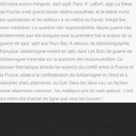
lâEmpire austro-hongrois, 1917-1918, Paris, R. Laffont, 1991 La thèse
de Fischer avait grand besoin dâêtre peaufinée, et le débat incita
les spécialistes et les éditeurs à se mettre au travail. Image fixe :
sans médiation. La question des responsabilités dâune guerre nâa
évidemment pas été évoquée pour la première fois à propos de la
guerre de 1914. 1927 aux Pays Bas. A rebours de lâhistoriographie
française, lâAllemagne revient en 1961 dans Les Buts de guerre de
lâAllemagne impériale sur la question des responsabilités. Ce
dossier thématique aborde les aspects du conflit entre la France et
la Prusse, alliée à la confédération de lâAllemagne du Nord et à
dâautres états allemands, au Sud. Dans les deux cas, un facteur
reste néanmoins commun : les meilleurs prix du web spécial , c'est
sur notre site d'achat en ligne que vous les trouvez !
Immersion Lycée Anglais
,
Bon Restaurants à Proximité
,
Cuisine Marocaine Pdf Gratuit
,
Exercices Pour Animer Un