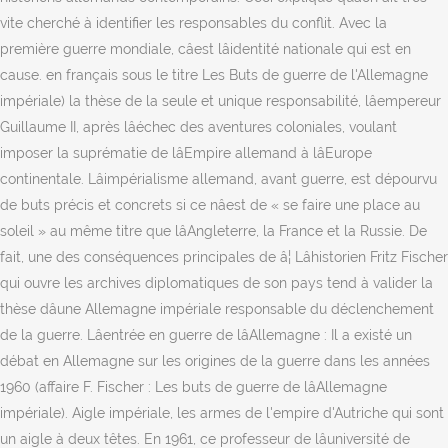
vite cherché à identifier les responsables du conflit. Avec la
première guerre mondiale, câest lâidentité nationale qui est en
cause. en français sous le titre Les Buts de guerre de l'Allemagne
impériale) la thèse de la seule et unique responsabilité, lâempereur
Guillaume II, après lâéchec des aventures coloniales, voulant
imposer la suprématie de lâEmpire allemand à lâEurope
continentale. Lâimpérialisme allemand, avant guerre, est dépourvu
de buts précis et concrets si ce nâest de « se faire une place au
soleil » au même titre que lâAngleterre, la France et la Russie. De
fait, une des conséquences principales de â¦ Lâhistorien Fritz Fischer
qui ouvre les archives diplomatiques de son pays tend à valider la
thèse dâune Allemagne impériale responsable du déclenchement
de la guerre. Lâentrée en guerre de lâAllemagne : Il a existé un
débat en Allemagne sur les origines de la guerre dans les années
1960 (affaire F. Fischer : Les buts de guerre de lâAllemagne
impériale). Aigle impériale, les armes de l'empire d'Autriche qui sont
un aigle à deux têtes. En 1961, ce professeur de lâuniversité de