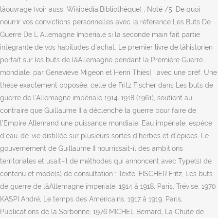
lâouvrage (voir aussi Wikipédia:Bibliothèque) ; Noté /5. De quoi
nourrir vos convictions personnelles avec la référence Les Buts De
Guerre De L Allemagne Imperiale si la seconde main fait partie
intégrante de vos habitudes d'achat. Le premier livre de lâhistorien
portait sur les buts de lâAllemagne pendant la Première Guerre
mondiale. par Geneviève Migeon et Henri Thiès] ; avec une préf. Une
thèse exactement opposée, celle de Fritz Fischer dans Les buts de
guerre de l'Allemagne impériale 1914-1918 (1961), soutient au
contraire que Guillaume II a déclenché la guerre pour faire de
l'Empire Allemand une puissance mondiale. Eau impériale, espèce
d'eau-de-vie distillée sur plusieurs sortes d'herbes et d'épices. Le
gouvernement de Guillaume II nourrissait-il des ambitions
territoriales et usait-il de méthodes qui annoncent avec Type(s) de
contenu et mode(s) de consultation : Texte. FISCHER Fritz, Les buts
de guerre de lâAllemagne impériale, 1914 â 1918, Paris, Trévise, 1970
KASPI André, Le temps des Américains, 1917 â 1919, Paris,
Publications de la Sorbonne, 1976 MICHEL Bernard, La Chute de