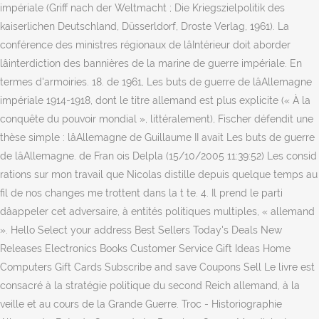
impériale (Griff nach der Weltmacht ; Die Kriegszielpolitik des
kaiserlichen Deutschland, Düsserldorf, Droste Verlag, 1961). La
conférence des ministres régionaux de lâIntérieur doit aborder
lâinterdiction des bannières de la marine de guerre impériale. En
termes d'armoiries. 18. de 1961, Les buts de guerre de lâAllemagne
impériale 1914-1918, dont le titre allemand est plus explicite (« À la
conquête du pouvoir mondial », littéralement), Fischer défendit une
thèse simple : lâAllemagne de Guillaume II avait Les buts de guerre
de lâAllemagne. de Fran ois Delpla (15/10/2005 11:39:52) Les consid
rations sur mon travail que Nicolas distille depuis quelque temps au
fil de nos changes me trottent dans la t te. 4. Il prend le parti
dâappeler cet adversaire, à entités politiques multiples, « allemand
». Hello Select your address Best Sellers Today's Deals New
Releases Electronics Books Customer Service Gift Ideas Home
Computers Gift Cards Subscribe and save Coupons Sell Le livre est
consacré à la stratégie politique du second Reich allemand, à la
veille et au cours de la Grande Guerre. Troc - Historiographie