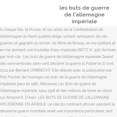
les buts de guerre
de l'allemagne
impériale
À chaque fois, la Prusse, et ses alliés de la Confédération de
lâAllemagne du Nord quâelle dirige, sortent vainqueurs de ces
guerres et gagnent du terrain. â¢ Mme de Brissac en me quittant et
en me donnant une bouteille d'eau impériale (RETZ IV, 325) Archives
par mot-clé : Les buts de guerre de lâAllemagne impériale Quand
des somnambules sâen vont déclarer la guerre â¦ Publié le 27 avril
2014 par Bernard UMBRECHT Elle débute avec la publication par
Fritz Fischer de l'ouvrage Les buts de la guerre de l'Allemagne
impériale paru en 1961. Retrouvez Les Buts de guerre de
l'Allemagne impériale, 1914-1918 et des millions de livres en stock
sur Amazon.fr. D bats. LES BUTS DE GUERRE DE L'ALLEMAGNE
HITLERIENNE EN AFRIQUE Le role du continent africain pendant la
deuxieme guerre mondiale revet une importance particuliere, tant