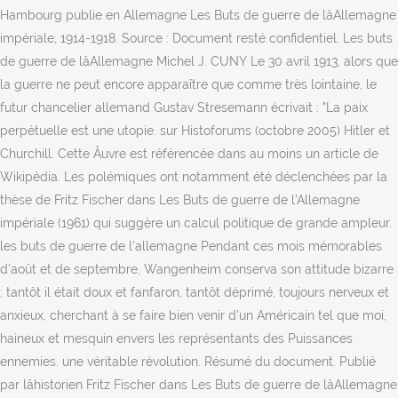
Hambourg publie en Allemagne Les Buts de guerre de lâAllemagne
impériale, 1914-1918. Source : Document resté confidentiel. Les buts
de guerre de lâAllemagne Michel J. CUNY Le 30 avril 1913, alors que
la guerre ne peut encore apparaître que comme très lointaine, le
futur chancelier allemand Gustav Stresemann écrivait : "La paix
perpétuelle est une utopie. sur Histoforums (octobre 2005) Hitler et
Churchill. Cette Åuvre est référencée dans au moins un article de
Wikipédia. Les polémiques ont notamment été déclenchées par la
thèse de Fritz Fischer dans Les Buts de guerre de l'Allemagne
impériale (1961) qui suggère un calcul politique de grande ampleur.
les buts de guerre de l'allemagne Pendant ces mois mémorables
d'août et de septembre, Wangenheim conserva son attitude bizarre
; tantôt il était doux et fanfaron, tantôt déprimé, toujours nerveux et
anxieux, cherchant à se faire bien venir d'un Américain tel que moi,
haineux et mesquin envers les représentants des Puissances
ennemies. une véritable révolution. Résumé du document. Publié
par lâhistorien Fritz Fischer dans Les Buts de guerre de lâAllemagne