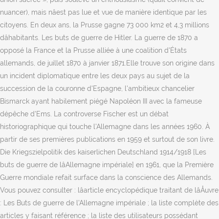
nuancer), mais nâest pas lue et vue de manière identique par les
citoyens. En deux ans, la Prusse gagne 73 000 km2 et 4,3 millions
dâhabitants. Les buts de guerre de Hitler. La guerre de 1870 a
opposé la France et la Prusse alliée à une coalition d'États
allemands, de juillet 1870 à janvier 1871.Elle trouve son origine dans
un incident diplomatique entre les deux pays au sujet de la
succession de la couronne d'Espagne, l'ambitieux chancelier
Bismarck ayant habilement piégé Napoléon III avec la fameuse
dépêche d'Ems. La controverse Fischer est un débat
historiographique qui touche l'Allemagne dans les années 1960. À
partir de ses premières publications en 1959 et surtout de son livre.
Die Kriegszielpolitik des kaiserlichen Deutschland 1914/1918 [Les
buts de guerre de lâAllemagne impériale] en 1961, que la Première
Guerre mondiale refait surface dans la conscience des Allemands.
Vous pouvez consulter : lâarticle encyclopédique traitant de lâÅuvre
: Les Buts de guerre de l'Allemagne impériale ; la liste complète des
articles y faisant référence ; la liste des utilisateurs possédant