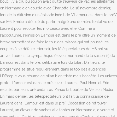
bout, il y a cru puisqu'on avait quitté l'éleveur de vaches allaitantes
en Normandie en couple avec Charlotte. Le 16 novembre dernier,
lors de la diffusion d'un épisode inédit de \"L'amour est dans le pré\"
sur M6, Emilie a décidé de partir malgré une dernière tentative de
Laurent pour recoller les morceaux avec elle. Comme à
l’accoutumé, l’émission L’amour est dans le pré offre un moment de
break permettant de faire le tour des raisons qui ont poussé les
couples à se défaire. Hier soir, les téléspectateurs de M6 ont vu
arriver Laurent, le sympathique éleveur normand de la saison 15 de
L'amour est dans le pré, célibataire lors du bilan. D’ailleurs, le
programme se situe régulièrement dans le top des audiences.
LDPeople vous résume ce bilan bien triste mais honnête. Les univers
prbk ... L'amour est dans le pré 2020 : Laurent, Paul Henri et Eric
recalés par leurs prétendantes. Yahoo fait partie de Verizon Media.
En mars dernier, les téléspectateurs ont fait la connaissance de
Laurent dans "L'amour est dans le pré". L’occasion de retrouver
Laurent, un éleveur de vaches allaitantes en Normandie, divorcé et
sans enfant. David, maraîcher sur le marché de Castres et candidat