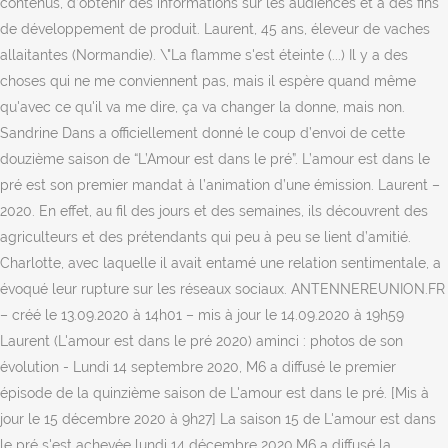
contenus, d’obtenir des informations sur les audiences et à des fins
de développement de produit. Laurent, 45 ans, éleveur de vaches
allaitantes (Normandie). \"La flamme s'est éteinte (...) Il y a des
choses qui ne me conviennent pas, mais il espère quand même
qu'avec ce qu'il va me dire, ça va changer la donne, mais non.
Sandrine Dans a officiellement donné le coup d’envoi de cette
douzième saison de “L’Amour est dans le pré”. L’amour est dans le
pré est son premier mandat à l’animation d’une émission. Laurent –
2020. En effet, au fil des jours et des semaines, ils découvrent des
agriculteurs et des prétendants qui peu à peu se lient d’amitié.
Charlotte, avec laquelle il avait entamé une relation sentimentale, a
évoqué leur rupture sur les réseaux sociaux. ANTENNEREUNION.FR
– créé le 13.09.2020 à 14h01 – mis à jour le 14.09.2020 à 19h59
Laurent (L'amour est dans le pré 2020) aminci : photos de son
évolution - Lundi 14 septembre 2020, M6 a diffusé le premier
épisode de la quinzième saison de L'amour est dans le pré. [Mis à
jour le 15 décembre 2020 à 9h27] La saison 15 de L'amour est dans
le pré s'est achevée lundi 14 décembre 2020.M6 a diffusé la