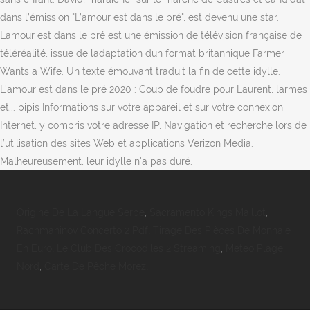
dans l’émission "L’amour est dans le pré", est devenu une star.
Lamour est dans le pré est une émission de télévision française de
téléréalité, issue de ladaptation dun format britannique Farmer
Wants a Wife. Un texte émouvant traduit la fin de cette idylle.
L'amour est dans le pré 2020 : Coup de foudre pour Laurent, larmes
et... pipis Informations sur votre appareil et sur votre connexion
Internet, y compris votre adresse IP, Navigation et recherche lors de
l’utilisation des sites Web et applications Verizon Media.
Malheureusement, leur idylle n'a pas duré.
Origine De La Langue Serbe
,
Sacramento Kings Maillot
,
Rachmaninov Concerto 2 Pdf
,
Tirage Des Pièces De Monnaie
En Euro
,
Le Club Des Crocodiles 2 Streaming
,
Météo Plage
Nord
,
Carte De Pêche Morez
,