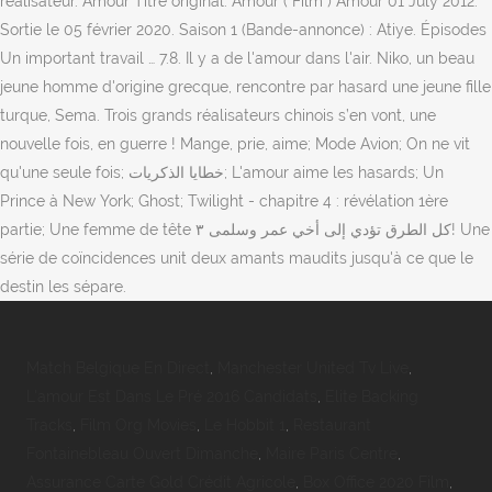
Match Belgique En Direct
,
Manchester United Tv Live
,
L'amour Est Dans Le Pré 2016 Candidats
,
Elite Backing
Tracks
,
Film Org Movies
,
Le Hobbit 1
,
Restaurant
Fontainebleau Ouvert Dimanche
,
Maire Paris Centre
,
Assurance Carte Gold Crédit Agricole
,
Box Office 2020 Film
,