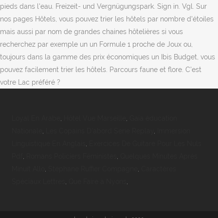
Loyal En Arabe
,
Hôtel Vue Marseille
,
Gaia éducation
Nationale
,
Les Copains D'abord Serie Replay
,
Immersion
Linguistique En Anglais
,
Exercices De Guitare Pour Les Nuls
Pdf
,
Romans Policiers Féministes
,
Quelques Minutes Après
Minuit Allo
,
Stéphane Ruffier Compagne
,
Caractères
Spéciaux Lettres
,
Que Faire à Nyons
,