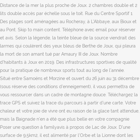
Distance de la mer la plus proche de Joux. 2 chambres double et 2
lits double accès par échelle sous le toit. Rue du Centre Sportif 1
Des plages sont aménagées au Rocheray, à L’Abbaye, aux Bioux et
au Pont. Skip to main content. Téléphone avec email pour réserver
et avis. Selon la légende, la teinte bleue de la source viendrait des
larmes qui coulèrent des yeux bleus de Berthe de Joux, qui pleura
la mort de son amant tué par Amaury III de Joux. Nombre
d'habitants à Joux en 2019. Des infrastructures sportives de qualité
pour la pratique de nombreux sports tout au long de l’année.
Situé entre Samoëns et Morzine et ouvert du 26 juin au 31 décembre (sous réserve des conditions d’enneigement), il vous permettra de vous ressourcer dans un cadre de montagne douce. Téléchargez la trace GPS et suivez la trace du parcours à partir d'une carte. Votre chaleur et votre joie de vivre ont eu raison de la glace tant attendue, mais la Baignade n'en a été que plus belle en votre compagnie Poser une question à familyavis à propos de Lac de Joux. D'une surface de 9,5km2, il est alimenté par l'Orbe et la Lionne dont les eaux s'infiltrent principalement dans les profondeurs calcaires du lac pour ressortir aux grottes de … Diese Region ist einen Ausflug wert! Vous pourrez ainsi explorer le canton région par région, sélectionner les lieux que vous visiterez le long d’un itinéraire, voir en un coup d’œil ce qu’une ville vous propose. Les lacs de Nyon Guérin et Joux Plane par la pointe d'Angolon . Ski Indoor 4810. In winter, when the Lac de Joux freezes over, the lake becomes the biggest free ice-skating rink in Europe. Le lac de Joux (1004 m), accompagné du Lac Brenet et du Lac Ter, se situe entre la chaîne du Risoux et le massif du Mont Tendre (1679 m). accompagné du Lac Brenet et du Lac Ter se situe entre la chaîne du Risoud et le massif du Mont Tendre (1679m.). 20 mars 2014 - Crêt de la Neige (© Montagnes du Jura / Didier Lacroix) Trotzdem werden Sie die Panoramen dieser kleinen Reise begeistern. C’est le plus grand lac dans le massif montagneux du Jura, c’est étonnant, car les lacs sont plutôt rares dans cette région. 6. stu 2020. Pointe de sable Plage sauvage et intimiste au bord du lac de Joux Au Lieu, la plage secrète et familiale de la Pointe de sable est une oasis de détente et de plaisirs aquatiques à nul autre pareil. Carte Pratique pour trouver un Appart hotel proche de sa destination. Vallorbe Station - 8 min drive; Le Chenit Le Brassus Station - 14 min drive; Les Hopitaux-Neufs Station - 19 min drive; Check location. Tout savoir sur la ville de Joux et ses habitants, L'ensemble des données concernant Lac Joux 69 Plages Plans d'Eau et Lacs de Baignade présentées sur ville data sont librement reproductibles et réutilisables que ce soit pour une utilisation privée ou professionnelle, nous vous remercions cependant de faire un lien vers notre site ou d'être cité (source : Ville-data.com).Code pour créer un lien vers cette page Lac Joux 69 Plages Plans d'Eau et Lacs de Baignade, Les données de la page Lac Joux 69 Plages Plans d'Eau et Lacs de Baignade proviennent de Agence Européenne de l'environnement, nous les avons vérifiées et mise à jour le dimanche 22 novembre 2020. Plages en Bord de Mer les plus proches de Joux. Classement au niveau de l'insécurité de Joux. 12,2km de Joux Proche de Joux, qualité de l'eau : Bonne La plage de baignade en bord de lac LAC DES SAPINS-BAIGNADE POINT SUD est proche de la commune de Cublize. Totalisant 8,77 km carrés, il offre les conditions idéales pour faire de la planche à voile, de la plongée sous-marine et se prélasser dans et au bord de l’eau. Faiblement alimenté en période estivale, il bénéficie au printemps d'un apport important d'eau de fonte. 17. Brochure générale présentant l'offre touristique de la Vallée de Joux. Am bekanntesten wurde er als Dichter pietistisch gefärbter, aber gemütvoller und durch wahre Frömmigkeit ausgezeichneter Kirchenlieder ("Jauchzet ihr Himmel, frohlocket ihr englischen Chöre", "Siegesfürst und Ehrenkönig", "Nun sich der Tag geendet " etc. Book the Hôtel de la Truite, Vallée de Joux - Stay at this 3-star business-friendly hotel in L'Abbaye. Ce plan d'eau a une qualité d'eau de baignade très bonne et c'est une plage de baignade en bord de lac. Lacs de baignade proches de Joux 69170 carte des plans d'eau avec plages, qualité de l'eau des lacs et plan d'accès ainsi que les avis et commentaires. Plan d'accès au musée, horaires, tarifs et photos des expositions à Joux. Lac de Joux … 18 Sep 2020 - Entire home/apt for $278. September um 10:00. Un lac de baignade mérite d'être mieux connus ? Chalet au bord du lac de Joux, pieds dans l'eau. Jura Vaudois Nature Park ist nur wenige Minuten entfernt. Planen Sie auch eine Badehose, da Sie im Sommer schwimmen können. Popular attractions Church Tower and Dent de Vaulion are located nearby. Idéal 4 personnes. Joux Adresses des Administrations : Mairie de JouxPoste joux, Carte, plan, tel, email, adresse, horaires, code postaux des administrations à Joux. CH 1347 Le Sentier/Lac de Joux; GPS: N 46°37'32.7'' E 6°15'10'' Tel: +41 21 845 51 74; Fax: +41 21 845 51 74. rocheray@camping-club-vaudois.ch; Calculer l'itinéraire Tweet. Lac de Derborence Le lac dans la vallée de la Lizerne, une vallée latérale du Valais à Ardon, a été formé par deux terribles éboulements au 18ème siècle. Support. Il y a quelque chose de magique à se baigner dans le lac de Joux, à la Pointe de sable ou sur les belles plages vertes de … Passyaccrolac Accrobranche sur la plage du lac de passy. 2 chambres double et 2 lits double accès par échelle sous le toit. Parc animalier de Merlet . Le lac de Joux, dans le Jura vaudois, est situé à 1000 m d’altitude dans la haute vallée du même nom. Partagez le avec la communauté Ville-data.com, et faites connaître ce que vous aimez ! Discover genuine guest reviews for Hôtel de la Truite, Vallée de Joux along with the latest prices and availability – book now. Aventure individuelle, activités en famille, itinéraire gastronomique avec votre conjoint. At a glance. 15.08.2016 - Coins baignade qui sortent du lot : jetez-vous à l’eau ! Cette villa offre des espaces de … Okt. D’autres, comme la Pointe de sable (au-dessous du Lieu) et les plages du lac Brenet, sont plus sauvages et accessibles uniquement à pied. Lac de joux est un lac qui remplit le fond de la vallée de Joux, dans le canton de Vaud, en Suisse. 1347 Le Sentier, Suisse, Billetterie activitésBilletterie événementsAgenda. Key facts Hotel size. Sur chaque page, la carte vous permet de vous situer et de localiser les points d’intérêt à proximité. Der regionale Fahrzeugmarkt von inFranken.de. Rue du Centre Sportif 1 Skates can be hired […] .blocpubcentre { width: 300px; height:250px; margin:auto} Ferienwohnungen in Joux jetzt mit Expedia.de entdecken. 2 chambres double et 2 lits double accès par échelle sous le toit. 4. Deals. 601. 2 chambres double et 2 lits double accès par échelle sous le toit. Chalet au bord du lac de Joux, pieds dans l'eau. Idéal 4 personnes. Cars. This banner text can have markup.. web; books; video; audio; software; images; Toggle navigation Je conseille ce SlowUp très bien organisé ! ♦ Altitude : 1 266 m ♦ Baignade : ♦ Pêche : #6 LE LAC DE VALLON. D’autres, comme la Pointe de sable (au-dessous du Lieu) et les plages du lac Brenet, sont plus sauvages et accessibles uniquement à pied. Passy Mont-Blanc Tourisme. Itinéraire Lac de joux ( Suisse ) de Randonnée dans Le Chenit, Canton de Vaud (Switzerland). BAIGNADE Toute baignade est strictement interdite sur l’ensemble de l’étendue d’eau du Lac du Rousset. Proche de Châtel de Joux, qualité de l'eau : Très bonne La plage GRAND LAC DE CLAIRVAUX est proche de la commune de Clairvaux les Lacs. At a glance. Il s'agit d'un lac privé qui résulte de la construction de la route, puisque auparavant n'existait qu'un marais. 2018 Authentische Hotels.com-Gästebewertung. Son altitude est de 1 004 mètres et sa profondeur maximale de 32 mètres. Aktueller Beitrag der Seite. Les petits poissons étaient au rendez-vous et pour rendre la visite plus agréable, cueillette de fraises de bois (en saison il y en a partout). (D) Le départ des sentiers de randonnées se trouve un peu au-dessus du bâtiment information.Ne pas prendre la route du Refuge de Moëde d'Anterne, qu'on rejoindra plus haut, mais la direction du Lac Vert. Idéal 4 personnes. Un endroit à recommander pour les randonneurs et les adeptes de la baignade dans les lacs.Un lieu incontournable pour ceux qui recherchent le calme et le repos et veulent échapper à la pollution. Packages. Chalet au bord du lac de Joux, pieds dans l'eau. Date de fermeture : 13 décembre 2020 inclus. Autres détails : Heures d’ouverture; 1.1.-31.12. Sehen Sie sich Angebote für Hôtel de la Truite, Vallée de Joux an – mit vollständig erstattungsfähigen Preisen und kostenloser Stornierung. Aktuelle Gebrauchtwagenangebote in Würzburg finden auf auto.inFranken.de. LE LAC DU ROUSSET Le lac du Rousset est un magnifique plan d’eau de 55 hectares. Vallée de Joux Tourisme Au cœur de l’été, l’eau peut atteindre 24°C et les plages naturelles sont propices aux baignades et aux activités nautiques en tout genre. Baignade interdite. Tersus - Tertiärformation. Im schönen Neuenburger Jura erwartet Sie der auf Terrassen angelegte Campingplatz "Lac des Brenets" und lädt zu aktiven und erholsamen Ferien ein. 1. Les avis et les tarifs. Nous avons découvert ce lac à l'occasion du SlowUp du Lac de Joux Toute la famille à adoré ce coin, baignade, village, à refaire ! @media(min-width: 500px) { .blocpubcentre { width: 100%; height: 280px; margin:auto} } En été, la température de l’eau peut atteindre 24°C. La baignade est très agréable, car ces lacs de montagne chauffent très vite. Plus bas, le sentier coupe la route. Le lac de Joux, dans le Jura vaudois, est situé à 1000 m d’altitude dans la haute vallée du même nom. Diese Tour über den Genfer See macht einen Spaziergang durch das Morgins Resort, was diese Tour zu einer echten Herausforderung für Radfahrer macht. Chalet au bord du lac de Joux, pieds dans l'eau. Tour du Lac Léman - Lac de Morgins cyclisme is a 165.7 mile moderately trafficked loop trail located near Lausanne, Vaud, Switzerland that features a lake and is rated as difficult. Travel guide resource for your visit to Joux. Entièrement équipée avec matériaux et fournitures haut de gamme. ♦ Possibilité de pique-niquer. A 2'500 mètres se … trouve un centre … ♥ ⚠️: Covid-19. Liste des Villages Vacances de Joux. Things to do. 28 Sep 2020 - Entire home/flat for $273.