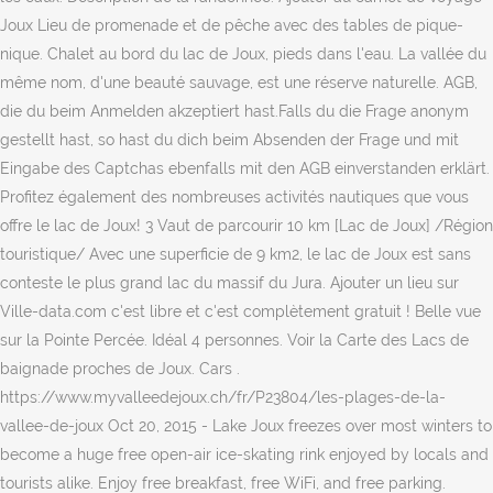
Joux Lieu de promenade et de pêche avec des tables de pique-
nique. Chalet au bord du lac de Joux, pieds dans l'eau. La vallée du
même nom, d'une beauté sauvage, est une réserve naturelle. AGB,
die du beim Anmelden akzeptiert hast.Falls du die Frage anonym
gestellt hast, so hast du dich beim Absenden der Frage und mit
Eingabe des Captchas ebenfalls mit den AGB einverstanden erklärt.
Profitez également des nombreuses activités nautiques que vous
offre le lac de Joux! 3 Vaut de parcourir 10 km [Lac de Joux] /Région
touristique/ Avec une superficie de 9 km2, le lac de Joux est sans
conteste le plus grand lac du massif du Jura. Ajouter un lieu sur
Ville-data.com c'est libre et c'est complètement gratuit ! Belle vue
sur la Pointe Percée. Idéal 4 personnes. Voir la Carte des Lacs de
baignade proches de Joux. Cars .
https://www.myvalleedejoux.ch/fr/P23804/les-plages-de-la-
vallee-de-joux Oct 20, 2015 - Lake Joux freezes over most winters to
become a huge free open-air ice-skating rink enjoyed by locals and
tourists alike. Enjoy free breakfast, free WiFi, and free parking.