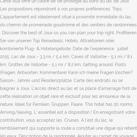
Cette villa offre un cadre de vie privilégié au bord du lac de Joux.
Les propositions répondront à vos propres préférences. Trips.
L'appartement est idéalement situé à proximité immédiate du lac,
du chemin de promenade goudronné et des sentiers de randonnées
. Discover the best of Joux so you can plan your trip right. Profitieren
Sie von unseren Top Reisedeals: Hotels, Attraktionen oder
kombinierte Flug- & Hotelangebote. Date de l'expérience : juillet
2015. Lac de Joux - 3.3 mi / 5.4 km; Caves of Vallorbe - 5.1 mi / 8.1
km; Grottes de Vallorbe - 5.1 mi / 8.2 km; Getting around. Posts
(Fragen, Antworten, Kommentare) Kann ich meine Fragen löschen?
Saison-, Jahres-und Residenzplätze. Carte des endroits oú se
baigner à Joux. L’accès direct au lac et sa place d’amarrage font de
cette réalisation un objet rare et exclusif pour les amoureux de la
nature. Ideal für Familien, Gruppen, Paare. This hotel has 20 rooms;
Arriving/leaving. L' essentiel est à disposition ! En enregistrant votre
contribution, vous acceptez les. Cruises. A l'est du lac, le
remblaiement qui supporte la route a constitué une digue qui retient
les eaux. Description de la randonnée. Ajouter au carnet de voyage