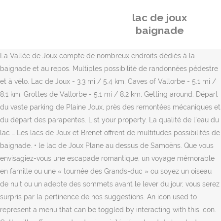
lac de joux
baignade
La Vallée de Joux compte de nombreux endroits dédiés à la
baignade et au repos. Multiples possibilité de randonnées pédestre
et à vélo. Lac de Joux - 3.3 mi / 5.4 km; Caves of Vallorbe - 5.1 mi /
8.1 km; Grottes de Vallorbe - 5.1 mi / 8.2 km; Getting around. Départ
du vaste parking de Plaine Joux, près des remontées mécaniques et
du départ des parapentes. List your property. La qualité de l'eau du
lac … Les lacs de Joux et Brenet offrent de multitudes possibilités de
baignade. • le lac de Joux Plane au dessus de Samoëns. Que vous
envisagiez-vous une escapade romantique, un voyage mémorable
en famille ou une « tournée des Grands-duc » ou soyez un oiseau
de nuit ou un adepte des sommets avant le lever du jour, vous serez
surpris par la pertinence de nos suggestions. An icon used to
represent a menu that can be toggled by interacting with this icon.