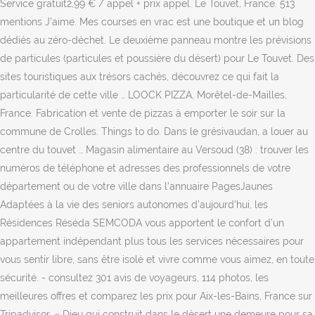
Service gratuit2,99 € / appel + prix appel. Le Touvet, France. 513
mentions J’aime. Mes courses en vrac est une boutique et un blog
dédiés au zéro-déchet. Le deuxième panneau montre les prévisions
de particules (particules et poussière du désert) pour Le Touvet. Des
sites touristiques aux trésors cachés, découvrez ce qui fait la
particularité de cette ville … LOOCK PIZZA, Morêtel-de-Mailles,
France. Fabrication et vente de pizzas à emporter le soir sur la
commune de Crolles. Things to do. Dans le grésivaudan, a louer au
centre du touvet … Magasin alimentaire au Versoud (38) : trouver les
numéros de téléphone et adresses des professionnels de votre
département ou de votre ville dans l'annuaire PagesJaunes
Adaptées à la vie des seniors autonomes d’aujourd’hui, les
Résidences Réséda SEMCODA vous apportent le confort d’un
appartement indépendant plus tous les services nécessaires pour
vous sentir libre, sans être isolé et vivre comme vous aimez, en toute
sécurité. - consultez 301 avis de voyageurs, 114 photos, les
meilleures offres et comparez les prix pour Aix-les-Bains, France sur
Tripadvisor. « Dieu qui construit dans le désert une demeure pour sa