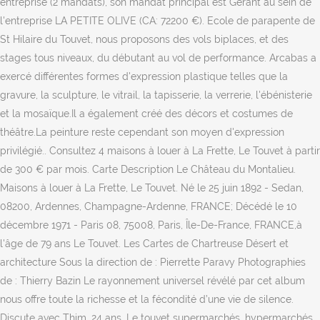
entreprise (2 mandats), son mandat principal est Gérant au sein de
l'entreprise LA PETITE OLIVE (CA: 72200 €). Ecole de parapente de
St Hilaire du Touvet, nous proposons des vols biplaces, et des
stages tous niveaux, du débutant au vol de performance. Arcabas a
exercé différentes formes d'expression plastique telles que la
gravure, la sculpture, le vitrail, la tapisserie, la verrerie, l'ébénisterie
et la mosaïque.Il a également créé des décors et costumes de
théâtre.La peinture reste cependant son moyen d'expression
privilégié.. Consultez 4 maisons à louer à La Frette, Le Touvet à partir
de 300 € par mois. Carte Description Le Château du Montalieu.
Maisons à louer à La Frette, Le Touvet. Né le 25 juin 1892 - Sedan,
08200, Ardennes, Champagne-Ardenne, FRANCE; Décédé le 10
décembre 1971 - Paris 08, 75008, Paris, Île-De-France, FRANCE,à
l'âge de 79 ans Le Touvet. Les Cartes de Chartreuse Désert et
architecture Sous la direction de : Pierrette Paravy Photographies
de : Thierry Bazin Le rayonnement universel révélé par cet album
nous offre toute la richesse et la fécondité d’une vie de silence.
Discute avec Thim, 24 ans. Le touvet supermarchés, hypermarchés