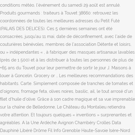
conditions météo, l'événement du samedi 29 août est annulé.
Produits gourmands : traiteurs à Touvet 38660: retrouvez les
coordonnées de toutes les meilleures adresses du Petit Futé
(PALAIS DES DELICES). Ces 5 dernières semaines ont été
consacrées, jusqu’au 11 mai, date de déconfinement, avec l’aide de
couturières bénévoles, membres de l’association Détente et loisirs,
ou » indépendantes « , à fabriquer des masques artisanaux lavables
(près de 1 500) et à les distribuer à toutes les personnes de plus de
+65 ans du Touvet pour leur permettre de sortir le jour J. Maisons à
louer à Goncelin. Grocery or … Les meilleures recommandations des
habitants. Carte. Simplement composée de tranches de tomates et
d'oignons, fromage feta, olives noires, basilic, ail, le tout arrosé d'un
filet d'huile d'olive. Grâce à son cadre magique et sa vue imprenable
sur la chaîne de Belledonne, Le Château du Montalieu retiendra
votre attention. Et toujours quelques « inventions » surprenantes et
agréables. A la Une Ardèche Avignon Chambéry Crolles Data
Dauphiné Libéré Drôme Fil Info Grenoble Haute-Savoie Isère-Nord