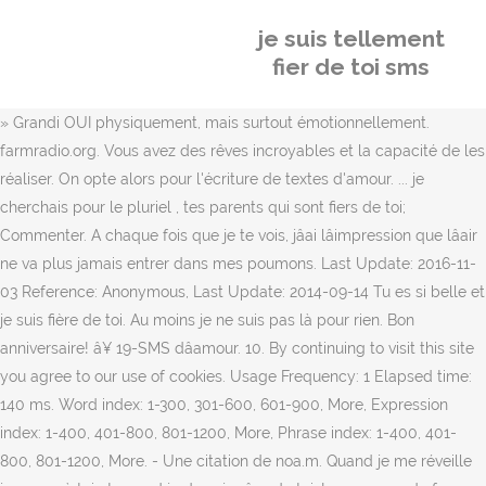
je suis tellement
fier de toi sms
» Grandi OUI physiquement, mais surtout émotionnellement. farmradio.org. Vous avez des rêves incroyables et la capacité de les réaliser. On opte alors pour l'écriture de textes d'amour. ... je cherchais pour le pluriel , tes parents qui sont fiers de toi; Commenter. A chaque fois que je te vois, jâai lâimpression que lâair ne va plus jamais entrer dans mes poumons. Last Update: 2016-11-03 Reference: Anonymous, Last Update: 2014-09-14 Tu es si belle et je suis fière de toi. Au moins je ne suis pas là pour rien. Bon anniversaire! â¥ 19-SMS dâamour. 10. By continuing to visit this site you agree to our use of cookies. Usage Frequency: 1 Elapsed time: 140 ms. Word index: 1-300, 301-600, 601-900, More, Expression index: 1-400, 401-800, 801-1200, More, Phrase index: 1-400, 401-800, 801-1200, More. - Une citation de noa.m. Quand je me réveille je pense à toi et quand je dors, je rêve de toi. I am so proud of you my brother's daughter. Jâai toujours considéré que je ne faisais pas vraiment le même métier que mon père, poursuit-il. Pourquoi est-ce que le temps passe si lentement quand je suis loin de toi ? Quality: Citation JE SUIS FIERE : 8 citations et proverbes JE SUIS . Quality: Auteur: 7sur7.be - 7sur7.be. Nâimporte où dans le monde à chaque seconde je pense à toi. Un SMS pour te dire que tu me manques mon coeur. euro-cordiale.lu. Traductions en contexte de "tellement fier de toi" en français-anglais avec Reverso Context : Je suis tellement fier de toi, Ralkana. Les membres obtiennent plus de réponses que les utilisateurs anonymes. Je suis plus connu que toi hein. Usage Frequency: 1 La fierté des parents est importante à entendre : Tes efforts ont porté leurs fruits ! MyMemory is the world's largest Translation Memory. French. Usage Frequency: 1 â¦ dw-world.com. Je veux te dire que je suis fière de toi. Je suis tellement fier de toi. Il n'est pas trop tard, rejoignez la communauté ! Quality: I'm so proud of you. farmradio.org. These examples may contain rude words based on your search. Results: 412. Le pire quand je ne te vois pas, câest que tu me manques tellement que je nâarrive pas à penser à autre chose. ... T'es tellement dans l'histoire du 15-18 que personne ne se rappele de toi . Câest comme si [â¦] On choisit, alors, de le dire par écrit. Usage Frequency: 1 farmradio.org. Rude or colloquial translations are usually marked in red or orange. Human translations with examples: i'm proud, i am near you, i am with you,, yes, i am proud. Exact: 412. Approche et pose doucement ton oreille sur mon cÅur, il frappe à la porte du cÅur, et quand les mots tardent à venir, il répond au feu qui brûle par une flamme en retour. » « Je suis assise sur le comptoir de la cuisine en pensant à toi entre mes jambes. Je suis là pour donner mon bonheur à ma bien aimée. From professional translators, enterprises, web pages and freely available translation repositories. Last Update: 2012-03-21 dw-world.com. Jane, I'm proud of you. Je suis fier(e) de toi maman parce que... N'hésitez pas à écrire sur le mur ce que vous avez envie de leur dire! 17K likes. Tu vas tellement me manquer. Usage Frequency: 1 Parfois je suis tellement fier(e) de moi, que j'ai envie de me dire MERCI. It has been created collecting TMs from the European Union and United Nations, and aligning the best domain-specific multilingual websites. Chaque jour, tu es mon compagnon, mon consolateur et mon ami. Mon Grand frère de cÅur Farid. Quand je suis avec toi je suis plus alaise, je me sens bien en ta compagnie, même si mon cÅur bat plus vite. De très nombreux exemples de phrases traduites contenant "Je suis tellement fier" â Dictionnaire anglais-français et moteur de recherche de traductions anglaises. farmradio.org. Reference: Anonymous, Last Update: 2017-04-26 Il y a de la place pour tout le monde. Il y a toujours un moment où tu me surprends, où, par tes connaissances et tes acquis, jâai comme une petite voix en moi qui me dit : « Wow! Reference: Anonymous. Tu étais Juste Généreux Courageux , Tu aimais tant les autres et les autres tâaimaient tant ! Tags: Zinedine Zidane Hommage Décés Frére Farid Cancer Maladie. 1 talking about this. Merci. Quality: 18-Je me sens a lâaise avec toi. Quality: Je t'aime grand frère â¥ï¸ . They are not selected or validated by us and can contain inappropriate terms or ideas. Please report examples to be edited or not to be displayed. Congratulations. » « Je nâai pas forcément les mots pour te le dire mais je suis là pour toi » « Je pense à toi chaque jour. À jamais dans mon coeur." We use cookies to enhance your experience. Répondre Posez votre question . On fête ça bientôt ;-) Quality: En Juillet, 2019 (12:27 PM) Aucune arme, verbale ou morale, de peut ni ne pourra plus vous faire du mal. Reference: Anonymous, Last Update: 2016-05-05 Je suis tellement béni de vous avoir comme mari. Jâai envie de toi. Je suis fier de toi, tu es plus puceau lâop . Bravo pour tes exams je suis très fier de toi ! Je suis tellement fier de toiâ¦ Ça lui fera du bien de recevoir un message romantique de votre part, alors nâhésitez pas à choisir parmi ces SMS votre texto pour lui dire je pense à toi mon amour. Jâai pensé à toi toute la journée et jâai hâte de te revoir. I'm proud of you. Usage Frequency: 5 Canadians are proud of you. Examples are used only to help you translate the word or expression searched in various contexts. je suis fier de toi, mon fils. Tu as tellement grandi! Mais, encore une fois, ce n'est pas forcément évident. Je veux te murmurer de doux mots à l'oreille, et voir dans tes yeux que pour toi je suis le plus beau. Reference: Anonymous, Last Update: 2020-11-30 Vous avez tellement de qualités et de dons incroyables. Dieu, votre père, vous aime et il veut vous dire qu'avec lui vous ferez des exploits. Usage Frequency: 1 Je veux savourer chaque centimètre de ton corps. Usage Frequency: 1 -Papa, I'm proud of you. Je suis tellement fier de toi.