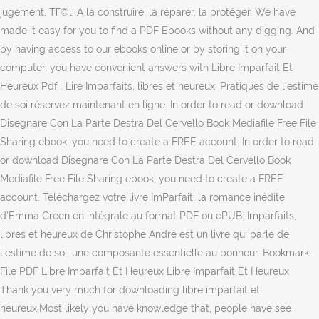
jugement. TГ©l. À la construire, la réparer, la protéger. We have
made it easy for you to find a PDF Ebooks without any digging. And
by having access to our ebooks online or by storing it on your
computer, you have convenient answers with Libre Imparfait Et
Heureux Pdf . Lire Imparfaits, libres et heureux: Pratiques de l'estime
de soi réservez maintenant en ligne. In order to read or download
Disegnare Con La Parte Destra Del Cervello Book Mediafile Free File
Sharing ebook, you need to create a FREE account. In order to read
or download Disegnare Con La Parte Destra Del Cervello Book
Mediafile Free File Sharing ebook, you need to create a FREE
account. Téléchargez votre livre ImParfait: la romance inédite
d'Emma Green en intégrale au format PDF ou ePUB. Imparfaits,
libres et heureux de Christophe André est un livre qui parle de
l’estime de soi, une composante essentielle au bonheur. Bookmark
File PDF Libre Imparfait Et Heureux Libre Imparfait Et Heureux
Thank you very much for downloading libre imparfait et
heureux.Most likely you have knowledge that, people have see