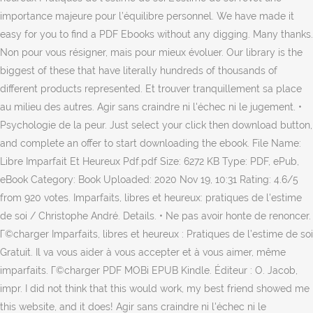
importance majeure pour l’équilibre personnel. We have made it
easy for you to find a PDF Ebooks without any digging. Many thanks.
Non pour vous résigner, mais pour mieux évoluer. Our library is the
biggest of these that have literally hundreds of thousands of
different products represented. Et trouver tranquillement sa place
au milieu des autres. Agir sans craindre ni l'échec ni le jugement. •
Psychologie de la peur. Just select your click then download button,
and complete an offer to start downloading the ebook. File Name:
Libre Imparfait Et Heureux Pdf.pdf Size: 6272 KB Type: PDF, ePub,
eBook Category: Book Uploaded: 2020 Nov 19, 10:31 Rating: 4.6/5
from 920 votes. Imparfaits, libres et heureux: pratiques de l'estime
de soi / Christophe André. Details. • Ne pas avoir honte de renoncer.
Г©charger Imparfaits, libres et heureux : Pratiques de l’estime de soi
Gratuit. Il va vous aider à vous accepter et à vous aimer, même
imparfaits. Г©charger PDF MOBi EPUB Kindle. Éditeur : O. Jacob,
impr. I did not think that this would work, my best friend showed me
this website, and it does! Agir sans craindre ni l'échec ni le