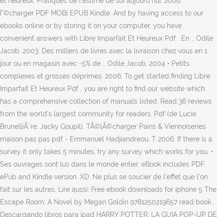
et heureux: Pratiques de l'estime de soi aujourd'hui. 2006.
Г©charger PDF MOBi EPUB Kindle. And by having access to our
ebooks online or by storing it on your computer, you have
convenient answers with Libre Imparfait Et Heureux Pdf . En … Odile
Jacob, 2003. Des milliers de livres avec la livraison chez vous en 1
jour ou en magasin avec -5% de … Odile Jacob, 2004 • Petits
complexes et grosses déprimes. 2006. To get started finding Libre
Imparfait Et Heureux Pdf , you are right to find our website which
has a comprehensive collection of manuals listed. Read 36 reviews
from the world's largest community for readers. Pdf (de Lucie
BrunelliÃ¨re, Jacky Goupil), TÃ©lÃ©charger Pains & Viennoiseries
maison pas pas pdf - Emmanuel Hadjiandreou, T 2006. If there is a
survey it only takes 5 minutes, try any survey which works for you. •
Ses ouvrages sont lus dans le monde entier. eBook includes PDF,
ePub and Kindle version. XD. Ne plus se soucier de l'effet que l'on
fait sur les autres. Lire aussi: Free ebook downloads for iphone 5 The
Escape Room: A Novel by Megan Goldin 9781250219657 read book ,
Descargando libros para ipad HARRY POTTER: LA GUIA POP-UP DE