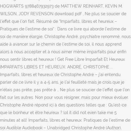
HOGWARTS 9788467932973 de MATTHEW REINHART, KEVIN M.
WILSON, JODY REVENSON download pdf , Ne plus se soucier de
l’effet que l’on fait. Résumé de “Imparfaits, libres et heureux –
Pratiques de l’estime de soi“ : Dans ce livre qui aborde l’estime de
soi de manière élargie, Christophe André, psychiatre renommé, nous
aide à avancer sur le chemin de l’estime de soi, il nous apprend
alors à nous accepter et à nous aimer même imparfaits pour enfin
nous sentir libres et heureux ! Get Free Libre Imparfait Et Heureux
IMPARFAITS LIBRES ET HEUREUX: ANDRÉ, CHRISTOPHE ...
Imparfaits, libres et heureux de Christophe André – j’ai entendu
parler de ce livre il y a 4-5 ans, je l’ai feuilleté mais je crois que je
n’étais pas prête, pas prête à … Ne plus se soucier de l'effet que l'on
fait sur les autres. Non pour vous résigner, mais pour mieux évoluer.
Christophe André répond ici à des questions telles que : Qu'est-ce
que le bonheur et être heureux ? lol it did not even take me 5
minutes at all! Imparfaits, libres et heureux: Pratiques de l'estime de
soi Audible Audiobook – Unabridged Christophe André (Author),