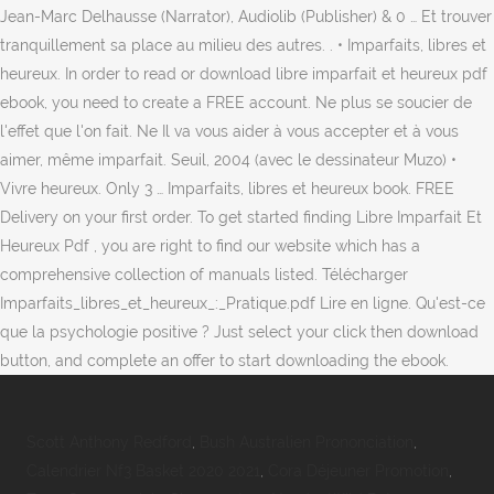
Jean-Marc Delhausse (Narrator), Audiolib (Publisher) & 0 … Et trouver
tranquillement sa place au milieu des autres. . • Imparfaits, libres et
heureux. In order to read or download libre imparfait et heureux pdf
ebook, you need to create a FREE account. Ne plus se soucier de
l'effet que l'on fait. Ne Il va vous aider à vous accepter et à vous
aimer, même imparfait. Seuil, 2004 (avec le dessinateur Muzo) •
Vivre heureux. Only 3 … Imparfaits, libres et heureux book. FREE
Delivery on your first order. To get started finding Libre Imparfait Et
Heureux Pdf , you are right to find our website which has a
comprehensive collection of manuals listed. Télécharger
Imparfaits_libres_et_heureux_:_Pratique.pdf Lire en ligne. Qu'est-ce
que la psychologie positive ? Just select your click then download
button, and complete an offer to start downloading the ebook.
Scott Anthony Redford
,
Bush Australien Prononciation
,
Calendrier Nf3 Basket 2020 2021
,
Cora Déjeuner Promotion
,