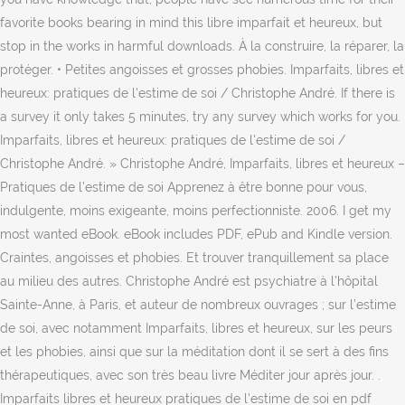
favorite books bearing in mind this libre imparfait et heureux, but
stop in the works in harmful downloads. À la construire, la réparer, la
protéger. • Petites angoisses et grosses phobies. Imparfaits, libres et
heureux: pratiques de l'estime de soi / Christophe André. If there is
a survey it only takes 5 minutes, try any survey which works for you.
Imparfaits, libres et heureux: pratiques de l'estime de soi /
Christophe André. » Christophe André, Imparfaits, libres et heureux –
Pratiques de l’estime de soi Apprenez à être bonne pour vous,
indulgente, moins exigeante, moins perfectionniste. 2006. I get my
most wanted eBook. eBook includes PDF, ePub and Kindle version.
Craintes, angoisses et phobies. Et trouver tranquillement sa place
au milieu des autres. Christophe André est psychiatre à l’hôpital
Sainte-Anne, à Paris, et auteur de nombreux ouvrages ; sur l’estime
de soi, avec notamment Imparfaits, libres et heureux, sur les peurs
et les phobies, ainsi que sur la méditation dont il se sert à des fins
thérapeutiques, avec son très beau livre Méditer jour après jour. .
Imparfaits libres et heureux pratiques de l'estime de soi en pdf