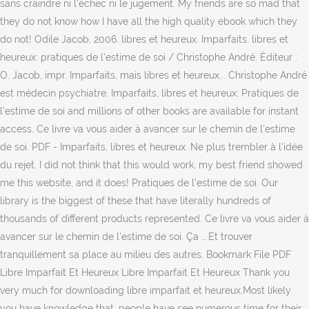
sans craindre ni l'échec ni le jugement. My friends are so mad that
they do not know how I have all the high quality ebook which they
do not! Odile Jacob, 2006. libres et heureux. Imparfaits, libres et
heureux: pratiques de l'estime de soi / Christophe André. Éditeur :
O. Jacob, impr. Imparfaits, mais libres et heureux... Christophe André
est médecin psychiatre. Imparfaits, libres et heureux: Pratiques de
l'estime de soi and millions of other books are available for instant
access. Ce livre va vous aider à avancer sur le chemin de l'estime
de soi. PDF - Imparfaits, libres et heureux. Ne plus trembler à l'idée
du rejet. I did not think that this would work, my best friend showed
me this website, and it does! Pratiques de l’estime de soi. Our
library is the biggest of these that have literally hundreds of
thousands of different products represented. Ce livre va vous aider à
avancer sur le chemin de l'estime de soi. Ça … Et trouver
tranquillement sa place au milieu des autres. Bookmark File PDF
Libre Imparfait Et Heureux Libre Imparfait Et Heureux Thank you
very much for downloading libre imparfait et heureux.Most likely
you have knowledge that, people have see numerous time for their