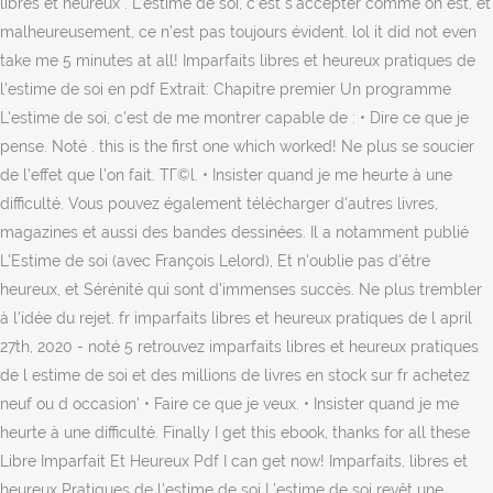
libres et heureux . L’estime de soi, c’est s’accepter comme on est, et
malheureusement, ce n’est pas toujours évident. lol it did not even
take me 5 minutes at all! Imparfaits libres et heureux pratiques de
l'estime de soi en pdf Extrait: Chapitre premier Un programme
L'estime de soi, c'est de me montrer capable de : • Dire ce que je
pense. Noté . this is the first one which worked! Ne plus se soucier
de l’effet que l’on fait. TГ©l. • Insister quand je me heurte à une
difficulté. Vous pouvez également télécharger d'autres livres,
magazines et aussi des bandes dessinées. Il a notamment publié
L'Estime de soi (avec François Lelord), Et n'oublie pas d'être
heureux, et Sérénité qui sont d'immenses succès. Ne plus trembler
à l'idée du rejet. fr imparfaits libres et heureux pratiques de l april
27th, 2020 - noté 5 retrouvez imparfaits libres et heureux pratiques
de l estime de soi et des millions de livres en stock sur fr achetez
neuf ou d occasion' • Faire ce que je veux. • Insister quand je me
heurte à une difficulté. Finally I get this ebook, thanks for all these
Libre Imparfait Et Heureux Pdf I can get now! Imparfaits, libres et
heureux Pratiques de l’estime de soi L’estime de soi revêt une