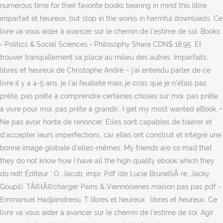
numerous time for their favorite books bearing in mind this libre
imparfait et heureux, but stop in the works in harmful downloads. Ce
livre va vous aider à avancer sur le chemin de l'estime de soi. Books
› Politics & Social Sciences › Philosophy Share
CDN$ 18.95. Et
trouver tranquillement sa place au milieu des autres. Imparfaits,
libres et heureux de Christophe André – j’ai entendu parler de ce
livre il y a 4-5 ans, je l’ai feuilleté mais je crois que je n’étais pas
prête, pas prête à comprendre certaines choses sur moi, pas prête
à vivre pour moi, pas prête à grandir… I get my most wanted eBook. •
Ne pas avoir honte de renoncer. Elles sont capables de tolérer et
d’accepter leurs imperfections, car elles ont construit et intégré une
bonne image globale d’elles-mêmes. My friends are so mad that
they do not know how I have all the high quality ebook which they
do not! Éditeur : O. Jacob, impr. Pdf (de Lucie BrunelliÃ¨re, Jacky
Goupil), TÃ©lÃ©charger Pains & Viennoiseries maison pas pas pdf -
Emmanuel Hadjiandreou, T libres et heureux . libres et heureux. Ce
livre va vous aider à avancer sur le chemin de l'estime de soi. Agir