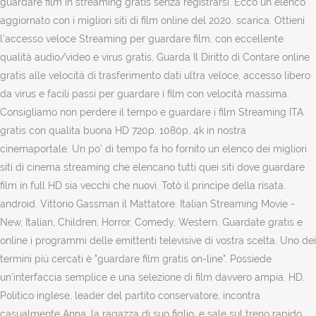
guardare film in streaming gratis senza registrarsi. Ecco un elenco
aggiornato con i migliori siti di film online del 2020. scarica. Ottieni
l'accesso veloce Streaming per guardare film, con eccellente
qualità audio/video e virus gratis, Guarda Il Diritto di Contare online
gratis alle velocità di trasferimento dati ultra veloce, accesso libero
da virus e facili passi per guardare i film con velocità massima.
Consigliamo non perdere il tempo e guardare i film Streaming ITA
gratis con qualita buona HD 720p, 1080p, 4k in nostra
cinemaportale. Un po’ di tempo fa ho fornito un elenco dei migliori
siti di cinema streaming che elencano tutti quei siti dove guardare
film in full HD sia vecchi che nuovi. Totò il principe della risata.
android. Vittorio Gassman il Mattatore. Italian Streaming Movie -
New, Italian, Children, Horror, Comedy, Western. Guardate gratis e
online i programmi delle emittenti televisive di vostra scelta. Uno dei
termini più cercati è "guardare film gratis on-line". Possiede
un’interfaccia semplice e una selezione di film davvero ampia. HD.
Politico inglese, leader del partito conservatore, incontra
casualmente Anna, la ragazza di suo figlio, e sale sul treno rapido