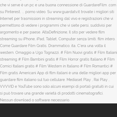
che vi serve è un pc e una buona connessione di GuardareFilm .com
su Pinterest. ... porno video. Su www.guardatv.it trovate i migliori siti
Internet per trasmissioni in streaming dal vivo e registrazioni che vi
permettono di vedere i programmi che vi siete persi, suddivisi per
argomento e per paese. AltaDefinizione, Il sito per vedere film
streaming su iPhone, iPad, Tablet, Computer senza limiti. film intero.
Come Guardare Film Gratis. Drammatico. ita. C'era una volta il
western. Omaggio a Ugo Tognazzi. # Film Nuovi gratis # Film Italiani
streaming # Film Bambini gratis # Film Horror gratis Italiano # Film
Comici Italiani gratis # Film Western in Italiano # Film Romantici #
Film gratis Americani App di film italiani è una delle migliori app per
guardare film italiano sul tuo cellulare. Mediaset Play , Rai Play ,
VVVVID e YouTube sono solo alcuni esempi di portali gratuiti in cui
si può trovare una grande varietà di prodotti cinematografici.
Nessun download o software necessario.