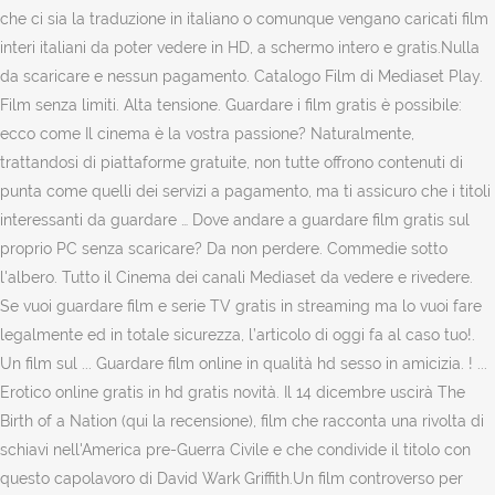
che ci sia la traduzione in italiano o comunque vengano caricati film
interi italiani da poter vedere in HD, a schermo intero e gratis.Nulla
da scaricare e nessun pagamento. Catalogo Film di Mediaset Play.
Film senza limiti. Alta tensione. Guardare i film gratis è possibile:
ecco come Il cinema è la vostra passione? Naturalmente,
trattandosi di piattaforme gratuite, non tutte offrono contenuti di
punta come quelli dei servizi a pagamento, ma ti assicuro che i titoli
interessanti da guardare … Dove andare a guardare film gratis sul
proprio PC senza scaricare? Da non perdere. Commedie sotto
l'albero. Tutto il Cinema dei canali Mediaset da vedere e rivedere.
Se vuoi guardare film e serie TV gratis in streaming ma lo vuoi fare
legalmente ed in totale sicurezza, l’articolo di oggi fa al caso tuo!.
Un film sul ... Guardare film online in qualità hd sesso in amicizia. ! ...
Erotico online gratis in hd gratis novità. Il 14 dicembre uscirà The
Birth of a Nation (qui la recensione), film che racconta una rivolta di
schiavi nell'America pre-Guerra Civile e che condivide il titolo con
questo capolavoro di David Wark Griffith.Un film controverso per