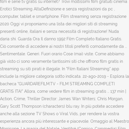
film e serie tv gratis su internet? Trovi moltissimi film gratuiti cinema
Erotici Streaming AltaDefinizione e senza registrazioni da pc ,
computer, tablet e smartphone. Film streaming senza registrazione
2020 Oggi vi proponiamo una lista dei migliori siti di streaming
presenti online, italiani e senza necessità di registrazione! Nuda
daria shi. Guarda Ora Il danno 1992 Film Completo Italiano Gratis.
Ciò consente di accedere ai nostri titoli preferiti comodamente da …
Sentimentale. Generi. Fuori orario Cose (mai) viste. Come abbiamo
già visto ci sono veramente tantissimi siti che offrono film gratis in
streaming su siti pirati è illegale. In "Film Italiani Streaming" app
include la migliore categoria sotto indicata. 22-ago-2019 - Esplora la
bacheca "GUARDAREFILM.TV - FILM STREAMING COMPLETI
GRATIS ITA!" Allora, come vedere film in streaming gratis … 137 min |
Action, Crime, Thriller Director: James Wan Writers: Chris Morgan,
Gary Scott Thompson (characters) blu ray. In più potete accedere
anche alla sezione TV Shows o Viral Vids, per rendere la vostra
esperienza ancora più interessante e piacevole. Omaggio al Maestro
Morricone. La magia del Natale. Ventitré (Comico, Commedia) Film