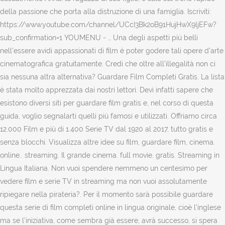
della passione che porta alla distruzione di una famiglia. Iscriviti:
https://www.youtube.com/channel/UCcI3Bk2oB91HujHwX9ljEFw?
sub_confirmation=1 YOUMENU - … Una degli aspetti più belli
nell'essere avidi appassionati di film è poter godere tali opere d'arte
cinematografica gratuitamente. Credi che oltre all’illegalità non ci
sia nessuna altra alternativa? Guardare Film Completi Gratis. La lista
è stata molto apprezzata dai nostri lettori. Devi infatti sapere che
esistono diversi siti per guardare film gratis e, nel corso di questa
guida, voglio segnalarti quelli più famosi e utilizzati. Offriamo circa
12.000 Film e più di 1.400 Serie TV dal 1920 al 2017, tutto gratis e
senza blocchi. Visualizza altre idee su film, guardare film, cinema.
online.. streaming. Il grande cinema. full movie. gratis. Streaming in
Lingua Italiana. Non vuoi spendere nemmeno un centesimo per
vedere film e serie TV in streaming ma non vuoi assolutamente
ripiegare nella pirateria?. Per il momento sarà possibile guardare
questa serie di film completi online in lingua originale, cioè l’inglese
ma se l’iniziativa, come sembra già essere, avrà successo, si spera