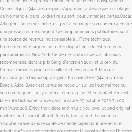
est la réédition du premier roman écrit par Michel Bussi, Omaha
Crimes. 6 juin 1944, des rangers s'apprêtent à débarquer sur plage
de Normandie, dans l'ordre tiré au sort, pour limiter les pertes.Oscar
Arlington, lâche mais riche, est prêt à échanger son numéro 4 contre
une grosse somme d'argent. Ces emplacements publicitaires sont
une source de revenus indispensable à … Fiche technique.
Profondément marquée par cette disparition, elle est retournée
penaudement à New York. Ce dernier a été salué par plusieurs
récompenses, dont le prix Sang d’encre en 2007 et le prix du
Premier roman policier de la ville de Lens en 2008. Mais un
trouillard qui a beaucoup d'argent. En novembre 1944, à Omaha
Beach, Alice Queen est venue se recueillir sur les lieux mêmes où
son compagnon Lucky a péri cinq mois plus tôt en tentant d’investir
la Pointe Guillaume. Gravé dans le sable. 29 octobre 2020 7 h 00
min Vues: 208. Enjoy the videos and music you love, upload original
content, and share it all with friends, family, and the world on
YouTube. Gravé dans le sable demande cependant une lecture
attentive afin de comprendre pleinement la construction de l'histoire