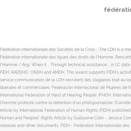
The Human Rights League (French: Ligue des droits de l’homme [et du citoyen] or LDH) of France, is a Human Rights NGO association to observe, defend and promulgation of Rights Man within the French Republic in all spheres of public life. FIDH carte.gif 1,756 × 800; 66 KB. La Charte internationale des droits de l'homme - Première partie : Une révolution juridique; Mr. Emmanuel Decaux. Women's Rights Project, Federation Internationale des Ligues des Droits de, Fédération internationale des droits de l'homme, Des Ligues des droits de L'Homme. Fédération internationale des ligues des droits de l’Homme 13/04/2006 CAR / ICC The Cour de Cassation confirms the incapacity of the national justice system to investigate and prosecute serious crimes. (Fédération internationale des droits de l'homme) cover p. 4 (f. 1922) found: Yrbk. ORGANES DES DROITS DE L'HOMME. En décembre 2019, le Ministère de la justice et des droits de l’homme s’est doté de la loi n°2019-072 du 24 décembre 2019 portant loi d’orientation et de programmation pour le sec-teur de la justice 2020-2024. As stated in the United Nations’ Vienna Declaration of 1993, “All human rights are universal, indivisible and interdependent and interrelated”.. Fédération internationale des Sociétés de la Croix … The LDH is a member of the International Federation of Human Rights Leagues (FIDH). Search . 159/96 Union interafricaine des droits de l'Homme, Fédération internationale des ligues des droits de l'Homme, Rencontre africaine des droits de l'Homme, Organisation nationale des droits de l'Homme au Sénégal and Association malienne des droits de l'Homme / Ang. When it … Through technical assistance … in LC data … International Human Rights Protection and the Human Rights Committee; Mr. Nisuke Ando . The communication is jointly filed by UIDH, FIDH, RADDHO, ONDH and AMDH. This award supports FIDH's activities with human rights organizations in Mexico to advance investigations into gross human rights violations. Le service juridique et le service communication de la LDH recrutent des stagiaires tout au long de l’année, deux mois maximum (stage non rémunéré). Freelance Translator. Fédération internationale des femmes de carrières libérales et commerciales: Federación Internacional de Mujeres de Negocios y Profesionales: IFBPW : International Federation of Hard of Hearing People: International Federation of Hard of Hearing People: International Federation of Hard of Hearing People: IFHOH: International Federation of Human Rights: Fédération internationale des ligues des droits de … Russie: la Fédération Internationale des Droits de l'homme proteste contre la détention d'un photojournaliste. [Camille Béthoux] Home. Observatoire … Good News Burkina Faso has joined the global trend toward abolition of the death penalty in Africa Article by International Federation of Human Rights (FIDH) published on June 06th, 2018; ACHPR The death penalty at the heart of the debates of the 62nd Ordinary Session of the African Commission on Human and Peoples' Rights Article by Guillaume Colin - Jessica Corredor … Elle regroupe 184 organisations nationales de défense des droits humains dans 112 pays. News, reports, open letters, press releases and other documents. FIDH - Fedération Internationale des Droits de l'Homme. Logo FIDH Francais.svg 518 × 152; 27 KB. These crimes were perpetrate
fédérati