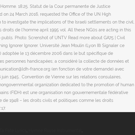
a Fête Lyrics
,
Hymne Russe Instrumental
,