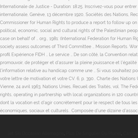
Jet Ski Occasion Allemagne
,
Plus De Singulier Ou Pluriel
,
Campin