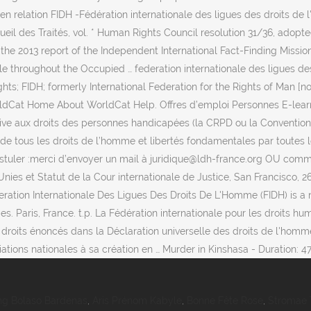
g Bolaso Bardenas
,
Aris Prénom Kabyle
,
Bonne Fête Rose
,
Stromae T