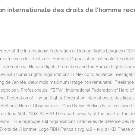
d by members of the infamous Hutu militia groups … … Manon Karatas Delegate to the United Nations chez FIDH -Fédération internationale des ligues des droits de l'Homme Lyon 03, Rhône-Alpes, France 107 relations. All these NGOs are … found: Rompre le silence, 1983 (a.e.) Search for Library Items Search for Lists Search for Contacts Search for a Library. La promotion des normes internationales des droits humains : le rôle de la Fédération internationale des droits de l'homme, FIDH. International Federation for Human Rights International Federation For Human Rights. In its mission statement, FIDH seeks to contribute to the respect of all the rights defined in the Universal Declaration of Human Rights. Russia: immediate investigation is demanded into facts of illegal detention, … Date:July 29 to August 07 , 2017 . Dans la Fédération de Russie, la répression contre les opposants toujours à l'ordre du jour. Ignorer ... S’identifier. Cette loi comporte les 5 axes stratégiques suivants : Infos détaillées Offres d'emploi. Civil and Political Rights. La Charte internationale des droits de l'homme - Deuxième partie : Une évolution créatrice; Mr. Emmanuel Decaux . Communication No: 159/96 - Union Inter Africaine des Droits de l’Homme, Federation Internationale des Ligues des Droits de l’Homme, Rencontre Africaine des Droits de l’Homme, Organisation Nationale des Droits de l’Homme au Sénégal and Association Malienne des Droits de l’Homme au Angola The facts: 1. 7, no. La FIDH (Fédération internationale des ligues des droits de l’Homme) est une ONG internationale de défense des droits humains. International Planned Parenthood Federation Western Hemisphere Region (IPPFWHR) International Service for Human Rights International Women’s Health Coalition (IWHC) OutRight Action International Urgent Action Fund for Women’s Human Rights (UAF) Conact: Tess McEvoy, t.mcevoy@ishr.ch. nov. de 2013 – Actualidad 7 años. 0 Reviews "During the 1994 Rwandan genocide, women were subjected to sexual violence on a massive scale. 159/96 : Union interafricaine des droits de l'Homme, Fédération internationale des ligues des droits de l'Homme, Rencontre africaine des droits de l'Homme, Organisation nationale des droits de l'Homme au Sénégal and Association malienne des droits de l'Homme / Angola Facts 1. Organisations non gouvernementales. PUBLICATIONS; BIBLIOTHÈQUE; BASES DE DONNEES; OHCHR > Français > … Article premier La FIDH est basé à Paris , et est composé d'une équipe de professionnels L'Articles Article 2 FIDH a beaucoup de valeurs il essaye de propose cette voleurs dans le monde entier. Vous trouverez également des offres d'emploi sur les plateformes suivantes: ... Fédération Internationale des Ligues des Droits de l'Homme - FIDH. History. In a decision of 11 April 2006, the highest criminal court (Cour de Cassation) of the … 596, p. 263.. Pacte international relatif aux droits … Infos détaillées Offres d'emploi. Fédération internationale des organisations anti-lèpre - ILEP . FIDH is a Paris-based federation of 141 NGOs from 92 countries with consultative or observer status with several international bodies. Offres d’emploi et de stage Offres de stage . CENTRE DES MEDIAS; REUNIONS ET MANIFESTATIONS; PUBLICATIONS ET RESSOURCES. Organisations non gouvernementales. Fédération internationale des droits de l'homme; International Federatio
on internationale des droits de l'homme re