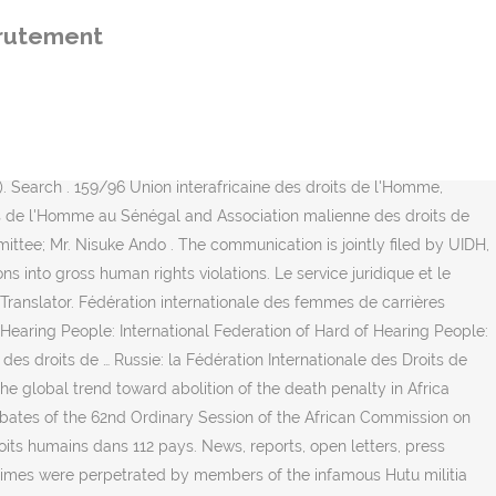
n for Human Rights Label from public data source Wikidata; Sources. Anissa Daboussi | Paris 11, Île-de-France, France | Programme Officer MENA Desk chez FIDH -Fédération internationale des ligues des droits de l'Homme | 500+ relations | Voir le profil complet de Anissa sur LinkedIn et se connecter International Law and the Challenge of Change; Dr. Kamal Hossain. Translation of international campaign #ForFreedom, including website, tool box for implementation, press releases and twits. The Prosecutor of the International Criminal Court must open an investigation into the situation in the Central African Republic. AFFOImonde 14,879 views. Français : Fédération internationale des ligues des droits de l'Homme (FIDH) ... Ligue française pour la défense des droits de l'homme et du citoyen‎ (1 C, 2 F) S Francisco Soberón Garrido‎ (1 F) Media in category "International Federation for Human Rights" The following 5 files are in this category, out of 5 total. Human Rights Watch, 1996 - Social Science - 103 pages. Fédération internationale des droits de l'homme (FIDH) Tous les êtres humains naissent The League was founded on 4 June 1898 by the republican Ludovic … The communication is jointly filed by UIDH, FIDH, RADDHO, ONDH and AMDH. (bibliogr., cartes, fig., illustra., lexique, index).. Hugues Duquette (a1) and Jean Bosco Iyakaremye (a2) Rapport de situation : Entre illusion et désillutions: les victimes devant le Tribunal Pénal International pour le Rwanda (TPIR) FEDERATION INTERNATIONALE DES LIGUE DES DROITS DE L'HOMME (FIDH) ( Reseau Documentaire International Sur la Region de Grands Lacs Africains , 2002-10-01 ) Commissioner: … Angola: Promotion Mission, 2016 . Fédération internationale des ligues des droits de l'Homme ORGANISATION INTERNATIONALE NON GOWERNEMENTALEAYANT STATUT CONSULTATIF AUPRES DES NATIONS UNIES, DE I-UNESCO, DU CONSEIL DE I-EUROPE ET DOBSERVATEURAUPRES DE LA COMMISSION DES DROITS DE L'HOMME ET DES PE-UPI-ES International Federation for Human Rights Federación … Depuis 1922, la FIDH est engagée dans la défense de tous les droits civils, politiques, économiques, sociaux et culturels tels que définis dans la Déclaration universelle des droits de l’Homme. Le génocide au Rwanda, Human Rights Watch & Fédération Internationale des Ligues des Droits de l'Homme, Paris: Karthala, 1999, 936 pp. Session:22nd Extraordinary Session . Get this from a library! News from this contact. TOUS LES ORGANES DES DROITS DE L'HOMME; CONSEIL DES DROITS DE L'HOMME; EXAMEN PERIODIQUE UNIVERSEL; PROCEDURES SPECIALES; ORGANES DE TRAITES ; Actualités et agenda. 1 rwanda the crisis continues introduction.....1 recommendations.....2 to the government of rwanda:.....2 to the international community:.....3 rwandan prisons: life as punishment .....3 the military blocks release of detainees .....7 defending the accused .....10 international aid: much promised, little delivered .....10 prosecutions … la FIDH and its Russian member organisations Anti-Discrimination Centre "Memorial"*Citizen Watch*Press release. Aucun témoin ne doit survivre. The unity and indivisibility of fundamental rights, including civil and political rights on the one hand and social and economic rights on the other hand, has been recognised since the adoption i
crutement