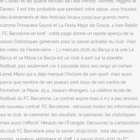
et Claver) et les quatre recrues de l’été (Mirotic, Abrines, Higgins et
Davies). Il est très probable que pendant votre séjour, vous trouviez
des événements et des festivals locaux jusqu’aux grands noms
comme Primavera Sound et La Festa Major de Gracia. 4 Ivan Rakitic
. FC Barcelone en bref : cette page donne un rapide aperçu de la
saison Statistiques générales pour la saison actuelle du club. Voici
les notes de Ferencvaros – […] mercato 2020 du Barça à la une Le
Barça et sa Masia Le Barça est un club à part sur la planète
football, pas seulement car il possède dans ses rangs un certain
Lionel Messi qui a déjà marqué l’histoire de son sport, mais aussi
parce que nombre de ses joueurs sont issus de son centre de
formation, la Masia. 25,4, Joueurs étrangers: La célébre école de
football du FC Barcelone. Le contrat expire mais il n'y a pas encore
de nouveau contrat. FC Barcelone : retrouvez toutes les informations
sur le club, le calendrier, les résultats, le palmarès, les statistiques
mais aussi l'effectif. Hérauts de l’Évangile. Découvrez la composition
du club FC Barcelone pour la saison 2019/2020 : liste des joueurs,
postes, numéros, entraîneur et staff. La saison 2020-2021 du FC