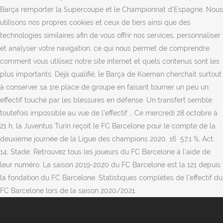
Barça remporter la Supercoupe et le Championnat d'Espagne. Nous
utilisons nos propres cookies et ceux de tiers ainsi que des
technologies similaires afin de vous offrir nos services, personnaliser
et analyser votre navigation, ce qui nous permet de comprendre
comment vous utilisez notre site internet et quels contenus sont les
plus importants. Déjà qualifié, le Barça de Koeman cherchait surtout
à conserver sa 1re place de groupe en faisant tourner un peu un
effectif touché par les blessures en défense. Un transfert semble
toutefois impossible au vue de l’effectif … Ce mercredi 28 octobre à
21 h, la Juventus Turin reçoit le FC Barcelone pour le compte de la
deuxième journée de la Ligue des champions 2020. 16 57,1 %, Act.
14, Stade: Retrouvez tous les joueurs du FC Barcelone à l'aide de
leur numéro. La saison 2019-2020 du FC Barcelone est la 121 depuis
la fondation du FC Barcelone. Statistiques complètes de l'effectif du
FC Barcelone lors de la saison 2020/2021.