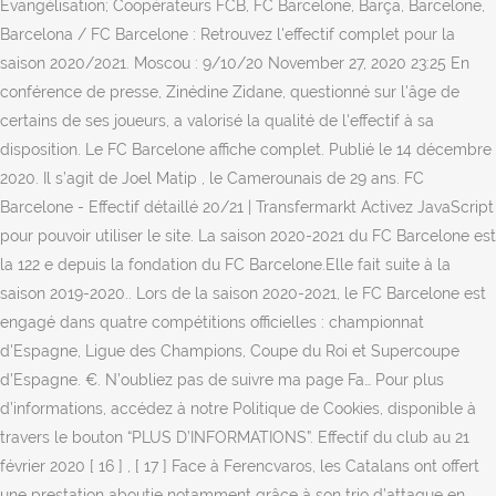
Évangélisation; Coopérateurs FCB, FC Barcelone, Barça, Barcelone,
Barcelona / FC Barcelone : Retrouvez l'effectif complet pour la
saison 2020/2021. Moscou : 9/10/20 November 27, 2020 23:25 En
conférence de presse, Zinédine Zidane, questionné sur l'âge de
certains de ses joueurs, a valorisé la qualité de l'effectif à sa
disposition. Le FC Barcelone affiche complet. Publié le 14 décembre
2020. Il s’agit de Joel Matip , le Camerounais de 29 ans. FC
Barcelone - Effectif détaillé 20/21 | Transfermarkt Activez JavaScript
pour pouvoir utiliser le site. La saison 2020-2021 du FC Barcelone est
la 122 e depuis la fondation du FC Barcelone.Elle fait suite à la
saison 2019-2020.. Lors de la saison 2020-2021, le FC Barcelone est
engagé dans quatre compétitions officielles : championnat
d'Espagne, Ligue des Champions, Coupe du Roi et Supercoupe
d'Espagne. €. N’oubliez pas de suivre ma page Fa… Pour plus
d’informations, accédez à notre Politique de Cookies, disponible à
travers le bouton “PLUS D’INFORMATIONS”. Effectif du club au 21
février 2020 [ 16 ] , [ 17 ] Face à Ferencvaros, les Catalans ont offert
une prestation aboutie notamment grâce à son trio d’attaque en