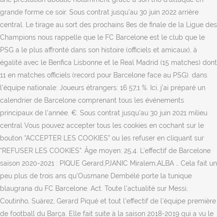
grande forme ce soir. Sous contrat jusqu'au 30 juin 2022 arrière
central. Le tirage au sort des prochains 8es de finale de la Ligue des
Champions nous rappelle que le FC Barcelone est le club que le
PSG a le plus affronté dans son histoire (officiels et amicaux), à
égalité avec le Benfica Lisbonne et le Real Madrid (15 matches) dont
11 en matches officiels (record pour Barcelone face au PSG). dans
l'équipe nationale: Joueurs étrangers: 16 57,1 %. Ici, j’ai préparé un
calendrier de Barcelone comprenant tous les événements
principaux de l’année. €. Sous contrat jusqu'au 30 juin 2021 milieu
central Vous pouvez accepter tous les cookies en cochant sur le
bouton “ACCEPTER LES COOKIES” ou les refuser en cliquant sur
“REFUSER LES COOKIES”. Âge moyen: 25,4. L'effectif de Barcelone
saison 2020-2021 : PIQUE Gerard,PJANIC Miralem,ALBA … Cela fait un
peu plus de trois ans qu’Ousmane Dembélé porte la tunique
blaugrana du FC Barcelone. Act. Toute l'actualité sur Messi,
Coutinho, Suárez, Gerard Piqué et tout l'effectif de l'équipe première
de football du Barça. Elle fait suite à la saison 2018-2019 qui a vu le