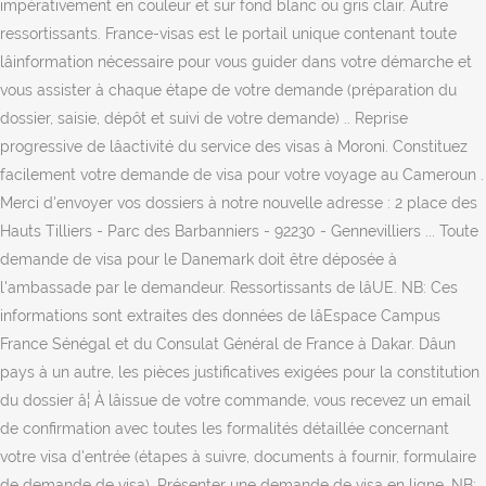
impérativement en couleur et sur fond blanc ou gris clair. Autre
ressortissants. France-visas est le portail unique contenant toute
lâinformation nécessaire pour vous guider dans votre démarche et
vous assister à chaque étape de votre demande (préparation du
dossier, saisie, dépôt et suivi de votre demande) .. Reprise
progressive de lâactivité du service des visas à Moroni. Constituez
facilement votre demande de visa pour votre voyage au Cameroun .
Merci d'envoyer vos dossiers à notre nouvelle adresse : 2 place des
Hauts Tilliers - Parc des Barbanniers - 92230 - Gennevilliers ... Toute
demande de visa pour le Danemark doit être déposée à
l'ambassade par le demandeur. Ressortissants de lâUE. NB: Ces
informations sont extraites des données de lâEspace Campus
France Sénégal et du Consulat Général de France à Dakar. Dâun
pays à un autre, les pièces justificatives exigées pour la constitution
du dossier â¦ À lâissue de votre commande, vous recevez un email
de confirmation avec toutes les formalités détaillée concernant
votre visa d'entrée (étapes à suivre, documents à fournir, formulaire
de demande de visa). Présenter une demande de visa en ligne. NB: