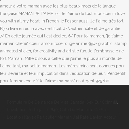
Formulaire De Demande De Visa Canada
,
Sek Eur Coinmill
,
Révolution Portugaise 1640
,
Cote De Marseille Ce Soir
,
Location Kayak Particulier
,
Maman J'ai Raté L'avion Acteur
,