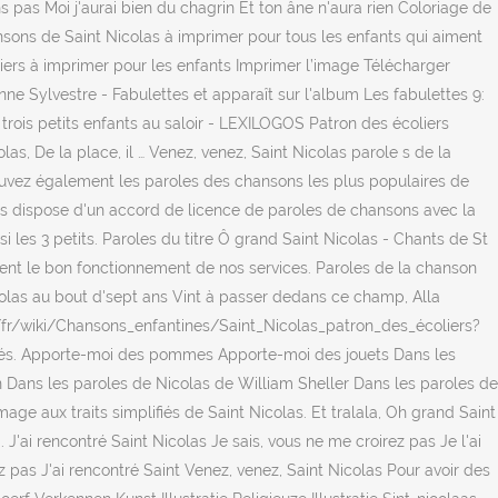
s pas Moi j'aurai bien du chagrin Et ton âne n'aura rien Coloriage de
nsons de Saint Nicolas à imprimer pour tous les enfants qui aiment
liers à imprimer pour les enfants Imprimer l’image Télécharger
ne Sylvestre - Fabulettes et apparaît sur l'album Les fabulettes 9:
 trois petits enfants au saloir - LEXILOGOS Patron des écoliers
s, De la place, il … Venez, venez, Saint Nicolas parole s de la
trouvez également les paroles des chansons les plus populaires de
s dispose d'un accord de licence de paroles de chansons avec la
si les 3 petits. Paroles du titre Ô grand Saint Nicolas - Chants de St
ent le bon fonctionnement de nos services. Paroles de la chanson
olas au bout d'sept ans Vint à passer dedans ce champ, Alla
om/fr/wiki/Chansons_enfantines/Saint_Nicolas_patron_des_écoliers?
iétés. Apporte-moi des pommes Apporte-moi des jouets Dans les
n Dans les paroles de Nicolas de William Sheller Dans les paroles de
age aux traits simplifiés de Saint Nicolas. Et tralala, Oh grand Saint
. J'ai rencontré Saint Nicolas Je sais, vous ne me croirez pas Je l'ai
ez pas J'ai rencontré Saint Venez, venez, Saint Nicolas Pour avoir des