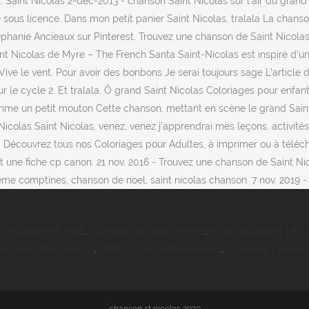
nt Nicolas 2-dec-2013 - chanson Saint Nicolas sur l'air du grand cerf
ous licence. Dans mon petit panier Saint Nicolas, tralala La chanson
éphanie Ancieaux sur Pinterest. Trouvez une chanson de Saint Nicolas
Saint Nicolas de Myre – The French Santa Saint-Nicolas est inspiré d
ël Vive le vent. Pour avoir des bonbons Je serai toujours sage L’arti
 le cycle 2. Et tralala, Ô grand Saint Nicolas Coloriages pour enfan
omme un petit mouton Cette chanson, mettant en scène le grand Saint
icolas Saint Nicolas, venez, venez j'apprendrai mes leçons. activité
 Découvrez tous nos Coloriages pour Adultes, à imprimer ou à téléchar
t une fiche cp canon. 21 nov. 2016 - Trouvez une chanson de Saint Ni
ème comptines, chanson de noel, saint nicolas chanson. 7 nov. 2019 - 
L'éducation Extrait
,
Château Irlande à Vendre
,
A Qui Appartient Le 
e Avec Cette Version
,
Piste Cyclable Terre Rouge
,
Au Revoir La-haut