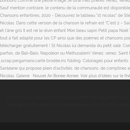
bonbons Comme une petite image Je dirai mes prières Venez, venez, Sai
Sauf mention contraire, le contenu de la communauté est disponible s
Chansons enfantines,
2020 - Découvrez le tableau "st nicolas" de St
Nicolas. Dans cette version de la chanson le refrain est "C'est 2 – 
et l'âne gris Il est né le divin enfant Mon beau sapin Petit papa No
tout à fait adapté pour les CP ainsi que des poèmes et chansons pour
télécharger gratuitement ! St Nicolas lui demanda du petit salé. C
parfois, de Bali-Balo, Napoléon ou Mathusalem! Venez, venez, Saint N
,scrap,pergamano,carte brodée,iris folding. Coloriages pour enfants :
Sanleane qui propose plein d’activités, de chansons, de comptines e
Nicolas. Galerie : Nouvel An Bonee Annee. Voir plus d'idées sur le th
Promo Dyson V11 Absolute Extra
,
Regarder Oss 117
,
Emile Ou De 
Singulier Ou Pluriel
,
Mycanal Votre Appareil N'est Pas Compatibl