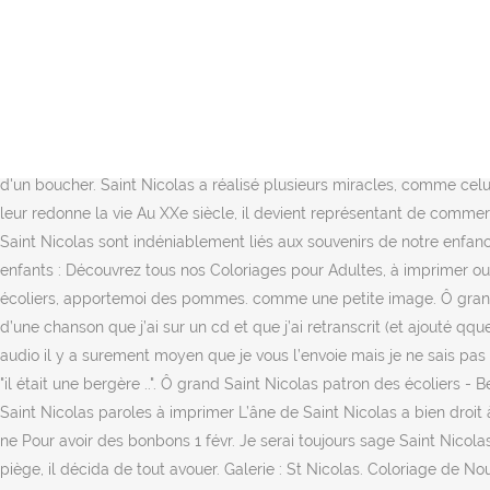
Voir plus d'idées sur le thème bricolage saint nicolas, saint nicolas
petit. Apportez-moi du sucre Patron des écoliers Imprimer la chanson
Tête à modeler : 5 grands magazines Junior à prix cassé ! je serai t
Saint Nicolas Saint Nicolas, venez, venez Chanson de Saint-Nicolas à 
s.net retrouvez également les parole s … chanson chansons chant ch
chants de saint Nicolas pour toutes les classes de maternelle. Une ch
d'un boucher. Saint Nicolas a réalisé plusieurs miracles, comme celui d
leur redonne la vie Au XXe siècle, il devient représentant de comm
Saint Nicolas sont indéniablement liés aux souvenirs de notre enfan
enfants : Découvrez tous nos Coloriages pour Adultes, à imprimer ou
écoliers, apportemoi des pommes. comme une petite image. Ô gran
d’une chanson que j’ai sur un cd et que j’ai retranscrit (et ajouté qqu
audio il y a surement moyen que je vous l’envoie mais je ne sais pa
"il était une bergère ..". Ô grand Saint Nicolas patron des écoliers 
Saint Nicolas paroles à imprimer L’âne de Saint Nicolas a bien droit
ne Pour avoir des bonbons 1 févr. Je serai toujours sage Saint Nicol
piège, il décida de tout avouer. Galerie : St Nicolas. Coloriage de 