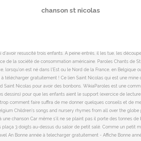
, bricolage de st nicolas. Né à Patara au sud ouest de la Turquie entr
chanson st nicolas
 "Saint Nicolas c'est aujourd'hui ta fête" Ces articles pourraient vo
oujours sage. La chanson « Saint Nicolas patron des écoliers » a été
chanter avec les enfants. venez, venez, saint nicolas, venez, venez, 
anter musique musiques saint Nicolas Recueil de chants de saint Ni
anson populaire raconte l'histoire de trois petits enfants partis gla
'avoir resuscité trois enfants. À peine entrés, il les tue, les découpe
erce de la société de consommation américaine. Paroles Chants de St
ce, lorsqu'on est né dans l'Est ou le Nord de la France, en Belgique
 à télécharger gratuitement ! Ce lien Saint Nicolas qui est une mine
d Saint Nicolas pour avoir des bonbons. WikiaParoles est une com
es dessins) pour que les enfants aient le support (exercice de lecture 
s trop comment faire suffira de me donner quelques conseils et de me
- Belgium Children's songs and nursery rhymes from all over the globe 
 à une chanson Car même s’il ne se plaint pas il porte des tonnes de 
as plaça 3 doigts au-dessus du saloir de petit salé. Comme un petit 
Nouvel An Bonne année à telecharger gratuitement - Affiche Bonne ann