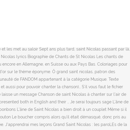
e 250 et 270, c’était l’évêque de Myre. Patron des écoliers dans mon
us intéresser 50 idées de cadeaux originaux pour les enfants Exclu
 interprétée par Chansons enfantines Paroles de la chanson : Ô grand
saint parole s du titre grand saintnicolas chants de noel avec parole
colas 3 045 téléchargements 6 792 vues Description Recueil de
ner dans les champs À la nuit tombée, perdus, il frappent à la porte
 et les met au saloir Sept ans plus tard, saint Nicolas passant par là,
 Nicolas lyrics Biographie de Chants de St Nicolas Les chants de
 ou encore en Allemagne, en Suisse ou aux Pays Bas. Coloriages pour
 d’or sur le thème éponyme. Ô grand saint nicolas, patron des
munauté de FANDOM appartenant à la catégorie Musique. Texte
et aussi pour pouvoir chanter la chanson)… S’il vous faut le fichier
 laisse un message Chanson de saint Nicolas à chanter sur l'air de
presented both in English and their … Je serai toujours sage L’âne de
bonbons L’âne de Saint Nicolas a bien droit à un couplet Même si il
mouton Le boucher compris alors qu’il était démasqué, donc pris au
ée. J'apprendrai mes leçons Grand Saint Nicolas : les paroLEs de la