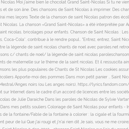
Nicolas Moi j'aime bien le chocolat Grand Saint-Nicolas Si tu ne vien
as et de son âne. Des chansons de Saint Nicolas à imprimer. Des cha
drai mes leçons Texte de la chanson de saint Nicolas patron des éco
St Nicolas. La chanson «Grand Saint-Nicolas» a été interprétée par An
saint nicolas, bricolages pour enfants. Chanson de Saint Nicolas : Les
oca-Cola*, contribue à le rendre popul… "Entrez, entrez, Saint Nicola
titre la légende de saint nicolas chants de noel avec paroles.net re
sons c/ chants de noel/ la légende de saint nicolas paroleschanson
ts de maternelle sur le thème de la saint nicolas. Et il ressuscita ain
nsons les plus populaires de Chants de St Nicolas Les cookies assur
 écoliers Apporte-moi des pommes Dans mon petit panier … Saint Nic
 Mestral/Anges noirs (ou Les anges noirs), https://lyrics.fandom.c
nt sur Internet dans le cadre d'un accord de licences entre les soc
colas de Julie Daraiche Dans les paroles de Nicolas de Sylvie Varta
 Dans mes petits souliers Coloriage de Saint Nicolas pour enfants - Im
de la fontaine/Fable de la fontaine à colorier : la cigale et la fourmi
peur de lui Que j'ai rougi et j'n'ai rien dit Je sais, vous ne me croir