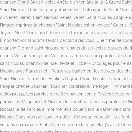
chanson Grand Saint Nicolas Arrête bien ton âne là là là Grand Saint 
Saint Nicolas à telecharger gratuitement - Coloriage de Saint Nicol
ou Venez, venez, Saint Nicolas Venez, venez, Saint Nicolas J'appren
l’image Imprimer la chanson "Saint Nicolas est en voyage" Galerie : 
Joyeux Noël! Voir plus d'idées sur le thème bricolage saint nicolas, 
Emportez vos fandoms favoris partout avec vous. Une firme de sodas, C
chanson Ô grand saint nicolas par chants de st nicolas. paroles du 
chants Vu sur i.ytimg.com Vu sur teteamodeler.com paroles de chan
saint nicolas: chanson de noël, texte et … 2019 - bricolages pour enfan
Nicolas avec Paroles.net - Retrouvez également les paroles des cha
Saint Nicolas Patron des Écoliers Ô grand Saint Nicolas Patron des
frapper chez le boucher : "Boucher, voudrais-tu me loger ?" Armand
oldid=110343, Les paroles de cette chanson sont diffusées légaleme
paroles de Marjolaine et Nicolas de Dorothée Dans les paroles de Ni
Nicolas (à de Paroles à imprimer et à coller dans le cahier de chant.
Nicolas Dans mon petit panier 1 déc. . Coloriage educatif - Les fables 
vu dans un magasin Et il m'a même serré la main Moi, j'avais tellement 