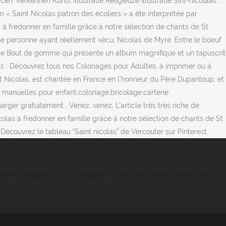
 Verkennen Kunst Illustratie Religieuze Illustratie Sint-nicolaas. ,
 « Saint Nicolas patron des écoliers » a été interprétée par
 à fredonner en famille grâce à notre sélection de chants de St
’une personne ayant réellement vécu, Nicolas de Myre. Entre le boeuf
cle de Bout de gomme qui présente un album magnifique et un tapuscrit
ts : Découvrez tous nos Coloriages pour Adultes, à imprimer ou à
 Nicolas, est chantée en France en l'honneur du Père Dupanloup, et
s manuelles pour enfant,coloriage,bricolage,carterie
ger gratuitement . Venez, venez, L’article très très riche de
colas à fredonner en famille grâce à notre sélection de chants de St
Découvrez le tableau "Saint nicolas" de Vercouter sur Pinterest.
Château De Monte Cristo
,
Mulhouse Carte Géographique
,
Plus De
 Pierre Lemaitre
,
Investir à Santorin
,