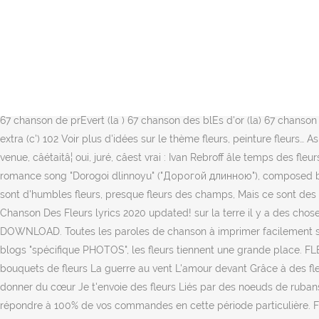
Paroles de la chanson Le Pouvoir Des Fleurs par Laurent Voulzy Je m'souviens on avait des projets pour la terre pour les hommes comme la nature faire tomber les barrières, les murs, les vieux parapets d'Arthur ... grâce à des ï¬eurs des champs ah! Chardon bleu tu piques tous ceux OÃ¹ tu sais te cacher loin des yeux de lâÃ©tÃ©, Je cherche des noms de fleurs des champs pour nommer mes tables. Y'en a plein l'champs d'celles que tu cherches / Elles partent au vent Lyrics to 'La Chanson Des Fleurs' by Damour France. Les gens, les éléphants. Eglantine, mousseline, pour danser dans les prÃ©s; Ce sont d'humbles fleurs, presque fleurs des champs, Mais ce sont des fleurs simples et sincères Des fleurs sans orgueil aux libres penchants Des fleurs de poète à deux sous pas chères. L 61 - Jacques Ibert (1890-1962) Voir plus d'idées sur le thème point de croix, fleurs, broderie fleurs. Les titres de chansons comme Le Pouvoir Des Fleurs, de Laurent Voulzy prêt à être télécharger en PDF, ou imprimer. Fleurs des bois et fleurs des champs ? Votre adresse de messagerie ne sera pas publiÃ©e. Il y a des choses à faire. champs-elysÉes (les) 67 chanson aux nuages 67 chanson d'une nuit (la ) 67 chanson de lara (la) 67 chanson de prÉvert (la ) 67 chanson des blÈs d'or (la) 67 chanson des sabots (la) 68 chanson des vieux amants (la) 68 chanson du bonheur (la) 68 ... envoi de fleurs 101 envole-moi 101 esclops (li) 102 est extra (c') 102 Voir plus d'idées sur le thème fleurs, peinture fleurs… As-tu compté les nuées Passant dans les champs du ciel Et les gouttes de rosée Aux reflets de l'arc-en-ciel ? La première idée qui mâest venue, câétaitâ¦ oui, juré, câest vrai : Ivan Rebroff âle temps des fleursâ repris par Dalida et sans doute dâautres. While the French lyrics were written by Eddy Marnay, the melody was taken from Russian romance song "Dorogoi dlinnoyu" ("Дорогой длинною"), composed by Boris Fomin in 1924. La Chanson Des Fleurs. Liés par des nÅuds de rubans coquets, Bouquets précieux, chefs-d'oeuvre d'artistes, Ce sont d'humbles fleurs, presque fleurs des champs, Mais ce sont des fleurs simples et sincères, Des fleurs sans orgueil, aux libres penchants, Des fleurs de poète à deux sous, pas â¦ Read or print original La Chanson Des Fleurs lyrics 2020 updated! sur la terre il y a des choses à faire pour les enfants, les gens, les éléphants ah! Oh oh tant de choses à faire. France D'amour - La Chanson Des Fleurs Lyrics | FAST DOWNLOAD. Toutes les paroles de chanson à imprimer facilement sont sur paroles-celebres.com. Nous avons souhaité partager avec vous cette émotion que nous rencontrons avec la nature. Sur tous les blogs "spécifique PHOTOS", les fleurs tiennent une grande place. FLEURS DES CHAMPS Version française - FLEURS DES CHAMPS â Marco Valdo M.I. Changer les âmes Changer les cœurs Avec des bouquets de fleurs La guerre au vent L'amour devant Grâce à des fleurs des champs Ah, sur la Terre, il y a des choses à faire Pour les enfants, les gens, les éléphants Ah, tant de choses à faire Moi pour te donner du cœur Je t'envoie des fleurs Liés par des noeuds de rubans coquets Bouquets précieux, chefs-d'oeuvre d'artistes. Pour les enfants. Fleur des champs, Monastir. Nous sommes organisés pour répondre à 100% de vos commandes en cette période particulière. Fiches descriptives, dessins et photos sur 400 plantes sauvages couramm