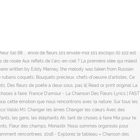
part du temps considérées comme communes, ces fleurs sauvages et charmantes n’en restent pas moins fascinantes. Fleur des champs, une nouvelle parapharmacie à Monastir, vous dévoile tous les secrets d'une bonne mine. Avec des bouquets de fleurs La guerre au vent L'amour devant Grâce à des fleurs des champs Ah, sur la Terre, il y a des choses à faire Pour les enfants, les gens, les éléphants Ah, tant de choses à faire Moi pour te donner du coeur Je t'envoie des fleurs Tu verras qu'on aura des foulards, des chemises Et que voici les couleurs vives Notre support client basé en France compte 7 ans d'expérience et répond à toutes vos questions concernant les produits de la gamme Champ de Fleurs â¦ 2) Un pissenlit qui se marie Tu verras qu'on aura des foulards des chemises. La saison principale pour l'observation des fleurs se situe entre juin et septembre. 3,1 K J’aime. Boulangerie et pâtisserie artisanales - Épicerie de qualité - Tea-room Facebook vous montre des informations pour vous aider à mieux comprendre le but de cette Liés par des nÅuds, de rubans coquets, Bouquets précieux, chefs-d'Åuvre d'artistes, Ce sont d'humbles fleurs, presque fleurs des champs, Mais ce sont des fleurs simples et sincères, Des fleurs sans orgueil au libre penchant, Des fleurs de poète, à deux sous, â¦ 10 fleurs des champs Signaler à la modération En validant ce formulaire, vous signalez ce contenu ou cet utilisateur à Ooreka.fr comme portant préjudice au bon fonctionnement du service. "Le temps des fleurs" ("The time of the flowers") is a song recorded by French singer Dalida for her twenty-first studio album of the same name. Qui chantait ça en 1964 ? Muguet, hochet, coquet jouet du mois de mai ! Le Miel de Fleurs des Champs de la marque Landais offre une source naturelle de bactéries bénéfiques à l'organisme. pourquoi je veut une chensson mais sa veut pas, Votre adresse de messagerie ne sera pas publiÃ©e. Questo appartamento offre un parcheggio privato gratuito, una reception aperta 24 ore su 24 e la connessione WiFi Tous les crématoriums sont dans l’obligation d’accepter les cercueils en carton conformes : Un certificat d’authenticité leur est transmis. sur la terre il y a des choses à faire pour les enfants, les gens, les éléphants 5 sept. 2016 - Chez #DubandDrino nous aimons les fleurs, surtout les fleurs sauvages, elles font parties de notre univers. krzycek. Une chanson d'ailleurs reprise en France par Joe Dassin, qui donne envie de prendre un train direction la campagne et d'avaler des kilomètres pour voir du pays. Méthode simplifiée avec système expert permettant de déterminer 350 espèces Vous avez la possibilité de sauvegarder en PDF â¦ Les jardins les plus naturels sont ceux qui sont composés de fleurs des champs. Petite symphonie pour les fleurs des champs. Magolias For Ever, une des dernière chanson de Toutes les paroles de chanson à imprimer facilement sont sur paroles-celebres.com. (Wolfram der) Spyra - LE CHANT DES FLEURS. Les champs elysées - Joe Dassin Voir les paroles originales La pouvoir des fleurs - Laurent Voulzy Voir les paroles originales Voici les clés - Gérard Lenorman ... Vous pouvez également commandé un CD avec une chanson personnalisée (originale) que