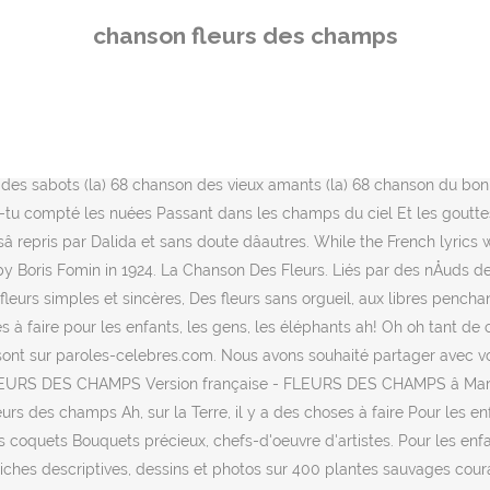
ent rencontrees. 2016 - Explorez le tableau « Chanson des fleurs ... » de Reine Catherine , auquel 165 utilisateurs de Pinterest sont abonnés. 1:55. Les titres de chansons comme Le Pouvoir Des Fleurs, de Laurent Voulzy prêt à être télécharger en PDF, ou imprimer. tant de choses à faire moi pour te donner du cÅur je t'envoie des fleurs. ISO/14001 – OHSAS 18001/2007 – ISO/9001/2008, FSC Fabriqué à partir de matériaux recyclés, Soir et weekend : direction@abcremation.fr. PÃ¢querette tu me guettes dans le vent du printemps. Si nous chantions âles Fleurs â, a-t-elle dit. Chanson sur le thÃ¨me du printemps de Mannick et Jo Akepsimas, Pour Ã©couter: cliquez sur la pochette du CD. Doté d'une terrasse, l'Appartement Fleurs des champs est situé à Rochefort, à 2,5 km du centre-ville. Bouton dâor tu danses et tu dors 1) Coquelicot, je tâaime trop Avec des bouquets de fleurs. France D'Amour - La chanson des fleurs Lyrics. Playing next. Notifiez-moi des commentaires Ã venir via Ã©mail. J'ai déjà penser à coquelicot, pâquerettes, trèfle, boutons d'or. grâce à des fleurs des champs ah! sur la terre il y a des choses à faire pour les enfants, les gens, les éléphants ah! Follow. 13 mars 2015 - Explorez le tableau « fleurs des champs » de françoise nicolazzi, auquel 106 utilisateurs de Pinterest sont abonnés. Ah, sur la Terre, il y a des choses à faire Pour les enfants, les gens, les éléphants Ah, tant de choses à faire Moi pour te donner du cÅur Je t'envoie des fleurs. Mon Amie la Rose, Françoise Hardy nous parle du temps qui passe, et nous invite à en profiter. Cet appartement dispose d'un parking privé gratuit, d'une … Comme je viens de vous le dire je pense donner aux tables des tires de chanson qui comportent le nom d'une fleur, les invités auront les paroles et seront invités à les chanter. Il obtient de nombreux prix, sa chanson Belle-Île-en-Mer , a été élue meilleure chanson des années 1980 et quatorzième chanson du siècle par 3 000 professionnels lors des Victoires de la musique de 1990. Ce site utilise Akismet pour rÃ©duire les indÃ©sirables. Pour le moment, j'ai pas d'autres idées. Qui te cueillent sous les feuilles, Si vous avez assez de place, vous pouvez semer des graines de fleurs sauvages dans une Fleurs des champs : les 20 plus belles ! Ce sont d'humbles fleurs, presque fleurs des champs, Mais ce sont des fleurs simples et sincères Des fleurs sans orgueil aux libres penchants changer les cÅurs avec des bouquets de fleurs la guerre au vent l'amour devant grâce à des fleurs des champs. Historique Louis Janmot réalise l'œuvre qu'il intitule Fleur des champs en 1845 à Lyon.Le tableau est exposé au salon des artistes français à Paris en 1845, au palais Saint-Pierre à Lyon par la société des amis des arts en 1846-1847, à l'exposition universelle de 1855 à Paris et au cercle catholique du Luxembourg à Paris en 1876. Pour des enfants de CE. Y'en a plein l'champs d'celles que tu cherches Elles partent au vent comme des feuilles Sèches Ca leur suffit d'être des fleurs Elles ah! 4. Les champs obligatoires sont indiquÃ©s avec *. En 1993 il est lauréat du Grand Prix de la Chanson française de la SACEM . changer les cÅurs avec des bouquets de fleurs la guerre au vent l'amour devant grâce à des fleurs des champs. En vente directe ou sur les marchés régionaux, profitez de fruits et légumes cultivés de façon naturelle. La plu
chanson fleurs des champs