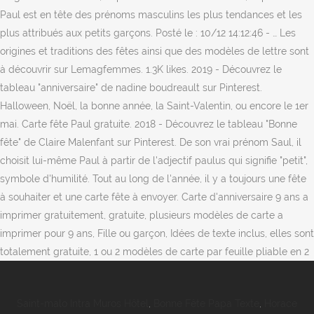
Saint-malo Intra Muros Hôtel
,
Bonne Fête Papa Texte
,
Horace