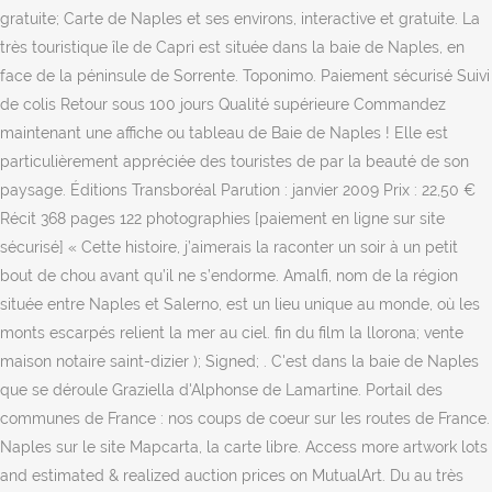
gratuite; Carte de Naples et ses environs, interactive et gratuite. La
très touristique île de Capri est située dans la baie de Naples, en
face de la péninsule de Sorrente. Toponimo. Paiement sécurisé Suivi
de colis Retour sous 100 jours Qualité supérieure Commandez
maintenant une affiche ou tableau de Baie de Naples ! Elle est
particulièrement appréciée des touristes de par la beauté de son
paysage. Éditions Transboréal Parution : janvier 2009 Prix : 22,50 €
Récit 368 pages 122 photographies [paiement en ligne sur site
sécurisé] « Cette histoire, j’aimerais la raconter un soir à un petit
bout de chou avant qu’il ne s’endorme. Amalfi, nom de la région
située entre Naples et Salerno, est un lieu unique au monde, où les
monts escarpés relient la mer au ciel. fin du film la llorona; vente
maison notaire saint-dizier ); Signed; . C'est dans la baie de Naples
que se déroule Graziella d'Alphonse de Lamartine. Portail des
communes de France : nos coups de coeur sur les routes de France.
Naples sur le site Mapcarta, la carte libre. Access more artwork lots
and estimated & realized auction prices on MutualArt. Du au très