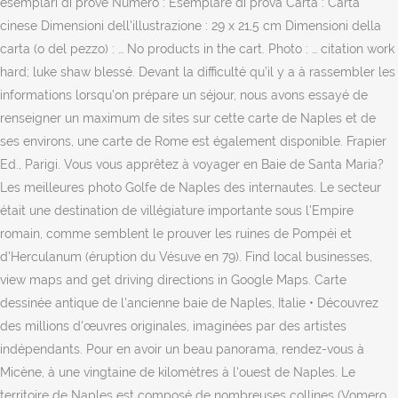
esemplari di prove Numero : Esemplare di prova Carta : Carta
cinese Dimensioni dell'illustrazione : 29 x 21,5 cm Dimensioni della
carta (o del pezzo) : … No products in the cart. Photo : … citation work
hard; luke shaw blessé. Devant la difficulté qu’il y a à rassembler les
informations lorsqu’on prépare un séjour, nous avons essayé de
renseigner un maximum de sites sur cette carte de Naples et de
ses environs, une carte de Rome est également disponible. Frapier
Ed., Parigi. Vous vous apprêtez à voyager en Baie de Santa Maria?
Les meilleures photo Golfe de Naples des internautes. Le secteur
était une destination de villégiature importante sous l'Empire
romain, comme semblent le prouver les ruines de Pompéi et
d'Herculanum (éruption du Vésuve en 79). Find local businesses,
view maps and get driving directions in Google Maps. Carte
dessinée antique de l'ancienne baie de Naples, Italie • Découvrez
des millions d'œuvres originales, imaginées par des artistes
indépendants. Pour en avoir un beau panorama, rendez-vous à
Micène, à une vingtaine de kilomètres à l'ouest de Naples. Le
territoire de Naples est composé de nombreuses collines (Vomero