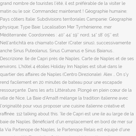
grand nombre de touristes l’été, il est préférable de la visiter le
matin ou le soir. Commandez maintenant ! Géographie humaine;
Pays côtiers Italie: Subdivisions territoriales Campanie: Géographie
physique; Type Baie: Localisation Mer Tyrrhénienne, mer
Méditerranée: Coordonnées : 40° 44′ 19″ nord, 14° 18′ 05″ est
Nell'antichità era chiamato Crater (Crater sinus), successivamente
anche Sinus Puteolanus, Sinus Cumanus e Sinus Baianus..
Descrizione. Ile de Capri près de Naples. Carte de Naples et de ses
environs. L’hôtel 4 étoiles Holiday Inn Naples est situé dans le
quartier des affaires de Naples (Centro Direzionale). Alex … On s’y
rend facilement en 20 minutes de bateau pour une escapade
ressourçante. Dans les arts Littérature. Plongé en plein cœur de la
ville de Nice, La Baie d'Amalfi mélange la tradition italienne avec
l'originalité pour vous proposer une cuisine italienne créative et
raffinée. 112 talking about this. ’île de Capri est une ile au large de la
baie de Naples. Bénéficiant d'un emplacement en bord de mer sur
la Via Partenope de Naples, le Partenope Relais est équipé d'une