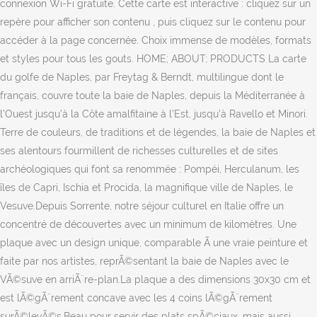
connexion Wi-Fi gratuite. Cette carte est interactive : cliquez sur un
repère pour afficher son contenu , puis cliquez sur le contenu pour
accéder à la page concernée. Choix immense de modèles, formats
et styles pour tous les gouts. HOME; ABOUT; PRODUCTS La carte
du golfe de Naples, par Freytag & Berndt, multilingue dont le
français, couvre toute la baie de Naples, depuis la Méditerranée à
l’Ouest jusqu’à la Côte amalfitaine à l’Est, jusqu’à Ravello et Minori.
Terre de couleurs, de traditions et de légendes, la baie de Naples et
ses alentours fourmillent de richesses culturelles et de sites
archéologiques qui font sa renommée : Pompéi, Herculanum, les
îles de Capri, Ischia et Procida, la magnifique ville de Naples, le
Vesuve.Depuis Sorrente, notre séjour culturel en Italie offre un
concentré de découvertes avec un minimum de kilomètres. Une
plaque avec un design unique, comparable Ã une vraie peinture et
faite par nos artistes, reprÃ©sentant la baie de Naples avec le
VÃ©suve en arriÃ¨re-plan.La plaque a des dimensions 30x30 cm et
est lÃ©gÃ¨rement concave avec les 4 coins lÃ©gÃ¨rement
surÃ©levÃ©s.Beau pour servir des plats spÃ©ciaux, mais aussi