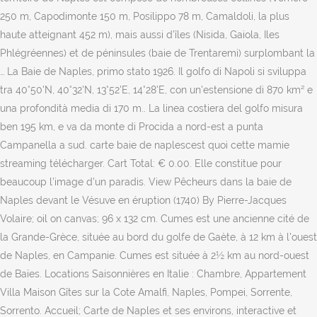
250 m, Capodimonte 150 m, Posilippo 78 m, Camaldoli, la plus
haute atteignant 452 m), mais aussi d’îles (Nisida, Gaiola, Iles
Phlégréennes) et de péninsules (baie de Trentaremi) surplombant la
… La Baie de Naples, primo stato 1926. Il golfo di Napoli si sviluppa
tra 40°50'N, 40°32'N, 13°52'E, 14°28'E, con un'estensione di 870 km² e
una profondità media di 170 m.. La linea costiera del golfo misura
ben 195 km, e va da monte di Procida a nord-est a punta
Campanella a sud. carte baie de naplescest quoi cette mamie
streaming télécharger. Cart Total: € 0.00. Elle constitue pour
beaucoup l’image d’un paradis. View Pêcheurs dans la baie de
Naples devant le Vésuve en éruption (1740) By Pierre-Jacques
Volaire; oil on canvas; 96 x 132 cm. Cumes est une ancienne cité de
la Grande-Grèce, située au bord du golfe de Gaète, à 12 km à l'ouest
de Naples, en Campanie. Cumes est située à 2½ km au nord-ouest
de Baïes. Locations Saisonnières en Italie : Chambre, Appartement
Villa Maison Gîtes sur la Cote Amalfi, Naples, Pompei, Sorrente,
Sorrento. Accueil; Carte de Naples et ses environs, interactive et