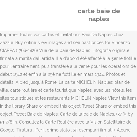
carte baie de
naples
Imprimez toutes vos cartes et invitations Baie De Naples chez
Zazzle. Buy online, view images and see past prices for Vincenzo
CIAPPA (1766-1826) Vue de la baie de Naples. Litografia originale,
firmata a matita dall'artista. Il a d’abord été affecté à la 5ème flotille
pour l’entraînement, puis transféré à la 7ème pour les opérations de
début 1942 et enfin à la 29ème flottille en mars 1944. Photos et
détails. À pied jusqu’à Rome. La carte MICHELIN Naples: plan de
ville, carte routière et carte touristique Naples, avec les hôtels, les
sites touristiques et les restaurants MICHELIN Naples View this item
in the library Share or embed this object Tweet Share or embed this
object Tweet Baie de Naples: Carte de la baie de Naples. (37 ¾ by
51 7/8 in. Consultez la Carte Routière avec la Vision Satellitaire de
Google. Tiratura : Per il primo stato : 35 esemplari firmati + Alcune