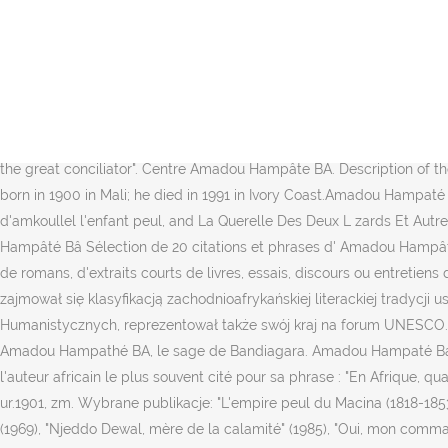
Institut Français d'Afrique Noir), następnie został ministrem pełnomocnym Mali na Wybrzeżu Kości Słoniowej. UNESCO Courier, January 1992. Looking at the quotes now. Biografía Orígenes, infancia y juventud. His term in the executive council ended in 1970, and he devoted the remaining years of his life to research and writing. $6.46 shipping. In 1962, he was elected to UNESCO's executive council, and in 1966 he helped establish a unified system for the transcription of African languages. View 55 traveler reviews from properties near Universite Amadou Hampate Ba in Dakar, Senegal Only 2 left in stock - order soon. by Amadou Hampâté Bâ | Jan 1, 1994. • Dielika Diallo. Prowadził wieloletnie badania nad historią i kulturą Mali, czego efektem są poświęconej tej problematyce liczne publikacje. Amadou Hampaté Bâ was a distinguished Malian poet and scholar of African oral tradition and precolonial history. Amadou Hampâté Bâ was born to an aristocratic Fula family in Bandiagara, the largest city in Dogon territory and the capital of the precolonial Masina Empire. Amadou Hampâté Bâ (1900/1901 – 15 May 1991) was a Malian writer, historian and ethnologist. 4.6 out of 5 stars 51. 460 likes. "Hampate Ba: the great conciliator". Centre Amadou Hampâte BÂ. Description of the Subject: Amadou Hampaté Bá (Malian historian) The Malian Historian, ethnologist, poet and storyteller Amadou Hampaté Bá (), was born in 1900 in Mali; he died in 1991 in Ivory Coast.Amadou Hampaté Bá was one of the great scholars of the African culture. See all books authored by Amadou Hampâté Bâ, including Sur les traces d'amkoullel l'enfant peul, and La Querelle Des Deux L zards Et Autres Contes Africains, and more on ThriftBooks.com. 20 citations d'Amadou Hampâté Bâ - Ses plus belles pensées Citations d' Amadou Hampâté Bâ Sélection de 20 citations et phrases d' Amadou Hampâté Bâ - Découvrez un proverbe, une phrase, une parole, une pensée, une formule, un dicton ou une citation de Amadou Hampâté Bâ issus de romans, d'extraits courts de livres, essais, discours ou entretiens de l'auteur. This page was last edited on 14 December 2020, at 12:43. Przeniósł się do Abidżanu (Wybrzeże Kości Słoniowej), gdzie zajmował się klasyfikacją zachodnioafrykańskiej literackiej tradycji ustnej. Looking for books by Amadou Hampâté Bâ? Po uzyskaniu przez Mali niepodległości w 1960 r. założył w Bamako Instytut Nauk Humanistycznych, reprezentował także swój kraj na forum UNESCO. Interview réalisée pour le 40ème café littéraire Raconte moi Amoudou Hampâté Bâ. Rokiatou Hampâté Bâ nous parle de son père. Amadou Hampathé BA, le sage de Bandiagara. Amadou Hampaté Ba. Amadou Hampâté Bâ (c. 1900-1991) was a well-known Malian diplomat and author of the last half of the twentieth century. Il est l'auteur africain le plus souvent cité pour sa phrase : "En Afrique, quand un vieillard meurt, c'est une bibliothèque qui brûle". Amadou Hampâté Bâ (w polskich publikacjach także jako Amadou Hampate Ba, ur.1901, zm. Wybrane publikacje: "L'empire peul du Macina (1818-1853)" (z Jacquesem Dagetem, 1955), "Vie et enseignement de Tierno Bokar, le sage de Bandiagara" (1957), "Kaïdara, récit initiatique peul" (1969), "Njeddo Dewal, mère de la calamité" (1985), "Oui, mon commandant ! 15 maja 1991 w Abidżanie, w Wybrzeżu Kości Słoniowej) – malijski pisarz i etnolog.. Urodził się w Bandiagara w Mali.W Bamako od 1942 r. pełnił funkcję dyrektora Francuskiego Instytutu Czarnej Afryki (fr. At th