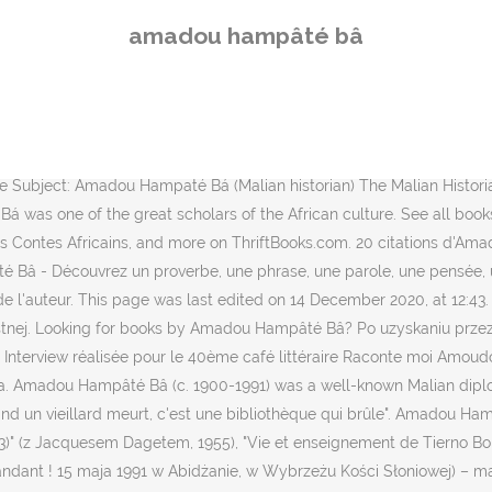
e time of his birth, the area was known as French Sudan as part of colonial French West Africa, which was formally established a few years before his birth. W 1962 r. został wybrany do rady wykonawczej UNESCO, zaś w 1966 r. pomagał przy ujednoliceniu systemu transkrypcji języków afrykańskich. 61. 17K likes. In 1971, he moved to the Marcory suburb of Abidjan, Côte d'Ivoire,[2] and worked on classifying the archives of West African oral tradition that he had accumulated throughout his lifetime, as well as writing his memoirs (Amkoullel l'enfant peul and Oui mon commandant!, both published posthumously). "Em África, quando morre um ancião arde uma biblioteca, desaparece uma biblioteca inteira sem que as chamas acabem com o papel." Amadou Hampâté Bâ and the Uncertain Fortunes of French West Africa This blog will focus on the French colonies in West Africa in the late nineteenth century through the eyes of Amadou Hampaté Bâ (1901-1991). Amadou Hampâté Bâ (Bandiagara, 1901 - Abidjan, 1991) foi um escritor malinês [1]. W przekładzie na język polski ukazały się drobne dzieła pisarza, m.in. His path to manhood had been marked by the combined influence of a triple heritage: Malian, Muslim and French cultures. Bâ, Amadou Hampâté (1901-1991) The Malian writer and ethnologist Amadou Hampâté Bâ (1901-1991) is a major figure in African anthropology, both a collector and a teller of stories, legends and oral narratives, especially from West Africa, which he presented in book form. 372 likes. Chapeau : Un monument géant réalisé à l'entrée de la cour du Palais de la Culture pour immortaliser Amadou Hampâté BA est désormais chose faite. Tę stronę ostatnio edytowano 23 sty 2014, 14:30. F. Abiola Irele is a professor in … Né vers 1900 à Bandiagara (Mali), Amadou Hampâté Bâ est mort le 15 mai 1991 à Abidjan. Born in 1900 in Bandiagara (Mali), Amadou Hampâté Bâ was the heir of two eminent families of the Peul (aka Fula) people who are located throughout West Africa. In 1933, he took six months' leave to visit Tierno Bokar, his spiritual leader. opowiadanie Fulbej i Bozo, zamieszczone w antologii Na południe od Sahary, Warszawa 1967. https://pl.wikipedia.org/w/index.php?title=Amadou_Hampâté_Bâ&oldid=38476911, licencji Creative Commons: uznanie autorstwa, na tych samych warunkach, Korzystasz z Wikipedii tylko na własną odpowiedzialność. Get it Fri, Oct 2 - Wed, Oct 7. 03. A Amadou Hampathé BA, (UAHB), nous avons fait un pari sur l’Homme, son avenir et son devenir. Le chant de l’eau (French Edition) by Hampâté Bâ Amadou and Jean-Gilles Badaire | Jun 13, 2013. Paperback $29.61 $ 29. Publications on Amadou Hampâté Bâ or his work 4. This includes data values and the controlled vocabularies that house them. Paperback Mass Market Paperback $14.03 $ 14. His fiction and non-fiction books in French are widely respected as sources of information and insight on West African history, religion, literature and culture, and life. In 1921, he turned down entry into the école normale in Gorée. Amadou Hampâté Bâ Le temps des marabouts: Retrieved from ” https: World Wisdom L’empire Peul du Macina: Il n’y a pas de petite querelle: Inhe was elected to UNESCO’s executive council, and in he helped establish a unified system for the transcription of African languages. 4.9 out of 5 stars 25. The Linked Data Service provides access to commonly found standards and vocabularies promulgated by the Library of Congress. Hotele w pobliżu Universite Ama
amadou hampâté bâ