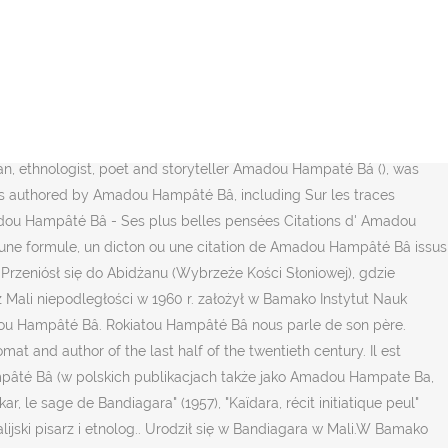
dou Hampate Ba, Dakar: zobacz w serwisie Tripadvisor recenzje i opinie podróżników (5 404), autentyczne zdjęcia (6 569) i doskonałe oferty na … In 1951, he obtained a UNESCO grant, enabling him to travel to Paris and meet with intellectuals from Africanist circles, notably Marcel Griaule. The Fortunes of Wangrin Amadou Hampâté Bâ Translated by Aina Pavolini Taylor with an Introduction by F. Abiola Irele Winner of the Grand Prix Litteraire de l'Afrique Noire "I think this is perhaps the best African novel on colonialism and it draws very richly on various modes of oral literature." Datasets available include LCSH, BIBFRAME, LC Name Authorities, LC Classification, MARC codes, PREMIS vocabularies, ISO language codes, and more. CAHBA, pour le développement humain et la qualité de la vie: lieu de dialogue, de créativité, de réappropriation de soi, de sa culture et de son environnem After his father's death, he was adopted by his mother's second husband, Tidjani Amadou Ali Thiam of the Toucouleur ethnic group. Fondation Amadou Hampâté BA, Cocody, Abidjan, Cote D'Ivoire. Cérémonie solennelle d’inauguration du monument dédié à Amadou Hampâté BA. Urodził się w Bandiagara w Mali. dou Hampâté Bâ, and most who have done so have focused their atten-tion on his ecumenical views.1 One reason that might account for this 1 See, for example, S. Grodz, "Towards Universal Reconciliation: The Early Development of Amadou Hampâté Bâ's Ecumenical Ideas," Islam et … A Spirit of Tolerance: The Inspiring Life of Tierno Bokar, « Le maître de la parole. Amadou Hampâté Bâ (w polskich publikacjach także jako Amadou Hampate Ba, ur. Po upływie swej kadencji w UNESCO poświęcił się pracy naukowej oraz pisaniu. He was an influential figure in twentieth-century African literature and cultural heritage. Amadou Hampâté Bâ żył 90 lat. Paperback $29.83 $ 29. The Ocora disography in this item lists this release as "SOR 21/22" but there is no mention of that catalogue number on the release itself. Aina Pavolini Taylor is an independent translator with wide experience of Africa, now living and working in Italy. 83. He was a champion of Africa's oral tradition and traditional knowledge and is remembered for the saying: "whenever an old man dies, it is as though a library were burning down."[1]. This article incorporates text available under the CC BY-SA 3.0 license. », une formule devenue proverbiale . From 1922 to 1932, he held several posts in the colonial administration in Upper Volta, now Burkina Faso, and from 1932 to 1942 in Bamako. For 15 years he devoted himself to research, which would later lead to the publication of his work L'Empire peul de Macina (The Fula Empire of Macina). Escritor e etnólogo maliense (Mali, 1900 - Costa do Marfim, 1991) formou-se na escola corânica e na francesa. In 1942, he was appointed to the Institut Français d’Afrique Noire (IFAN — the French Institute of Black Africa) in Dakar, thanks to the benevolence of Théodore Monod, its director. Notre objectif, c’est d’y former des hommes et des femmes revêtus de tous les attributs qui rende