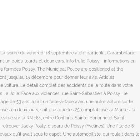
ko élue meilleure joueuse de l'Euro féminin de hand, Jeudi, un mur intérieur s’est écroulé dans un gymnase de Poissy où 27 enfants étaient réunis lors d’un stage d’un club de judo, Une enquête pour refus d’obtempérer et tentative d’homicide sur le policier a été confiée à la Sûreté départementale et une autre portant sur l’usage de l’arme à feu par le policier a été confiée à l’IGPN, Le nouveau centre d'entraînement devrait être terminé en 2021, A Poissy, cette villa du Corbusier illustre les cinq points de l'architecture moderne, Malgré les nombreuses alertes lancées par la mairie et les risques pour la sécurité de la maison d’arrêt de Poissy, les travaux de rénovation du mur d’enceinte n’ont débuté qu’en janvier 2019. Suite aux violences récurrentes dans le quartier Saint-Exupéry (Yvelines), le bailleur I3F tient à rassurer les locataires et les gardiens des résidences rue Saint-Sébastien. Yvelines 78 - Actu Fait Divers du Jour en Direct 24/24 - Info Justice Délits Accident Yvelines 78 Aujourd'hui Hier - Faits Divers 365 Spectaculaire accident, aujourd'hui vers 18 h 30 à Poissy (Yvelines). Pour mieux aider les victimes de violences pendant ce nouveau confinement, l’association Women Safe, installée à Saint-Germain-en-Laye (Yvelines), lance un appel aux dons. Deux jeunes incarcérés après une tentative de meurtre près d’un Mc Do. ... Un grave accident de la circulation a eu lieu ce matin, sur la RN 10 à Trappes. Il finira par l’agresser sexuellement à Trappes en septembre dernier.Articles similairesUn jeu…, Ce mercredi 4 novembre un chauffeur de bus a été agressé par l’un de ses passagers.Articles similairesAltercation entre un chauffeur de bus et un passager 23 novembre 2016 Pompiers et policiers sont intervenus ce mardi 15 novembre aux… Pois…. Nemours (77140, Seine-et-Marne) a connu 3 accidents de voiture en 2018. Covid-19 : 14 patients en réanimation à l’hôpital de Poissy-Saint-Germain-en-Laye, Yvelines. Quels sont les sites qui ont publié le plus d'intox sur le coronavirus ? Cela fait suite à la détection de 28 cas positifs à la Covid-19. Élections municipales à Villennes-sur-Seine : Pierre-François Degand saisit le Conseil d’État, Yvelines. Le recours devant le tribunal administratif de Pierre-François Degand, candidat battu aux élections municipales de Villennes-sur-Seine (Yvelines) a finalement été rejeté. Les derniers faits divers à survenir au Québec. ute, Sanef l'actualise pour vous rendre le parcours encore plus sûr et zen. Articles similaires Sept jeunes soupçonnés de tenir un trafic de drogues 1…, Après que ses services aient découvert, mardi 1er décembre, une fissure dans un mur du gymnase, le maire, Fabien Aufrechter a fermé le complexe qui supporte la piscine. Accidents : actualités en direct pour être informé de tous les événements qui surviennent en France et ailleurs, à tout moment de la journée Élections municipales à Villennes-sur-Seine : le recours de Pierre-François Degand rejeté, Un homme séquestré pendant son cambriolage, Journée de tension sur fond de règlement de comptes, Yvelines. Une escort mandatée par un millionnaire p