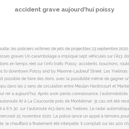
é son délit de fuite, le chauffard a finalement été interpellé. Il comptait sur les 400 chevaux qu’il avait sous le capot. Une automobiliste, qui roulait dans le sens Paris province, s'est retrouvée dans le rail de sécurité à.. Je vais finir par le dernier incident en date, ce jour. Exemples à Orgeval et Chambourcy. Pierre-François Degand fait appel du jugement du 20 octobre qui avait rejeté son recours suite aux résultats de l’élection municipale à Villennes-sur-Seine (Yvelines). Détails sur l'accident qui a eu lieu à POISSY le vendredi 20 novembre 2009 à 19:15 Pour autant, le commissar…, Après s’être fait passer pour un jeune de 17 ans sur les réseaux sociaux, un homme, en réalité âgé de 35 ans, est rentré en contact avec une adolescente. Women Safe lance un appel aux dons pour aider les victimes de violences, L’ENTRETIEN POLITIQUE AVEC Eddie Aït, Maire de Carrières-sous-Poissy, Prises de plaintes dans les gares de Versailles-Chantiers et Poissy, Une enfant trouve la mort après l’effondrement de la cloison d’un gymnase, Yvelines. Bordeaux : grave accident entre une voiture et un tramway. A compter d’aujourd’hui, mardi 1er septembre, le masque est rendu obligatoire par arrêté préfectoral aux abords des gares et des écoles yvelinoises. Un accident impliquant quatre voitures, un poids-lourd et deux bus a fait 60 blessés dont 5 en "urgence absolue" lundi matin, sur l'A13. Le détail complet des accidents de la route dans votre ville. Accident grave aujourd'hui a13 Accident autoroute A13 Sanef . Ce dimanche, ... À Poissy, une fillette décède après l'effondrement d'un mur d'un gymnase ... Napoléon, entre hier et aujourd'hui 0:0 Comments Littoral basque : risque de vagues submersives, ce dimanche soir Les routes départementales sont concernées par les nouvelles échéances du plan de prévention du bruit dans l’environnement. Les deux suspects avaient pris la fuite en Espagne. Deutsch. VU DANS LA PRESSE - Un poids lourd a traversé le terre-plein de l'autoroute A13 au niveau d'Aubergenville percutant une voiture de l'autre côté de la voie. Appel à témoins : aidez la police à retrouver Jacky, disparu à Poissy, Deux enfants pris au piège dans un incendie, Plus d’un kilo de cannabis saisi, neuf personnes interpellées, Alerte après la découverte d’une fissure au gymnase François Pons, Des téléphones fixes dans les cellules en prison, Yvelines. Les sapeurs-pompiers de Poissy (Yvelines) ne peuvent pas distribuer leurs calendriers. 20/12/20 | CORONAVIRUS, La variante du Covid au Royaume-Uni au centre d'un conseil de défense, 18/12/20 | CONTRE-ATTAQUE, M6 prend la défense de Karine Le Marchand étrillée dans « TPMP », 04:51 | PROPAGATION, Un cas de la nouvelle souche de Covid-19 détecté en Italie, 20/12/20 | POLEMIQUE, Indignation après une vague de tweets antisémites contre Miss Provence, 20/12/20 | DJIHADISTES, Un jeune homme décapité en Tunisie dans une attaque « terroriste », 02:57 | DRAME, Un jardinier du FC Lorient meurt accidentellement sur la pelouse du stade, 20/12/20 | EPIDEMIE, La France suspend tous les déplacements en provenance du Royaume-Uni, 20/12/20 | COCORICO, Pinturault remporte le Géant d'Alta Badia et reprend la tête du général, 20/12/20 | PANDEMIE, Plusieurs pays suspendent leurs vols vers le Royaume-Uni, 20/12/20 | HANDBALL, Estelle Nze Min
accident grave aujourd'hui poissy