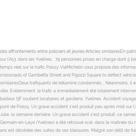
Covid-19 : jeudi tout le commissariat de Saint-Germain-en-Laye sera testé, Saint-Germain-en-Laye : 31 cas de Covid-19 recensés au commissariat en deux jours, Un récidiviste agresse sexuellement une jeune fille de 15 ans rencontrée sur les réseaux sociaux, Sans ticket, il agresse le chauffeur de bus, Yvelines. Sylvain Groseil, directeur adjoint de l’hôpital de Poissy-Saint-Germain-en-Laye (Yvelines), invité du maire, Karl Olive, a fait le point sur la situation sanitaire. [Mise à jour le 08/08/19] Attention : Du 29 juillet au […] ViaMichelin : l'info trafic routier en temps réel, pour mieux préparer votre trajet. Articles similaires Un accident sur l’autoroute fait quatre blessés 7 octobre 2020 Cinq véhicules sont entrés en coll…, En prenant la fuite en état d’ivresse, il a percuté un fonctionnaire de police à Voisins-le-Bretonneux. Une canalisation à moyenne pression, située à hauteur du numéro 110 vient de céder. Le Muriautin a expliqué à la police avoir été attaché chez lui, sous la menace d’une arme à feu, lors du cambriolage de son domicile, ce samedi 24 octobre.Articles similairesIl menace une femme et des policiers 27 décembre 2017 La matinée a mal dé…, Samedi 24 octobre, la fin de journée a été marquée par des affrontements entre policiers et jeunes.Articles similairesEn patrouille, les policiers victimes de jets de projectiles 23 septembre 2020 La soirée du vendredi 18 septembre a été particuli…. Carambolage sur l'A13, dans les Yvelines : 79 personnes prises en charge dont 5 blessés graves Un carambolage a impliqué sept véhicules sur l'A13, dont un poids-lourds et deux cars. Info trafic Poissy - informations en temps réel sur le trafic Poissy ViaMichelin vous propose des informations en temps réel sur l'info trafic Poissy: accidents, bouchons, routes fermées Poissy. The Municipal Police are positioned at the crossroads of Gambetta Street and Pigozzi Square to deflect vehicles to downtown Poissy and by Maxime-Laubeuf Street. Les Yvelinois ont jusqu’au 15 décembre pour donner leur avis. Articles similairesDeux trafiquants de kétamine condamnés…. Néanmoins, il est possible de faire des dons, avec la possibilité même de gagner une voiture. Le détail complet des accidents de la route dans votre ville. Evidemment, le trafic a immédiatement été totalement interrompu dans les 2 sens de circulation entre Meulan Hardricourt et Mantes La Jolie. Face aux violences, rue Saint-Sébastien à Poissy : le bailleur I3F soutient locataires et gardiens, Yvelines. Accident voyageur rer a aujourd'hui. Après avoir perdu connaissance, l’automobiliste, âgé de 53 ans, a fait un face-à-face avec une autre voiture sur le pont de Poissy. Un grave accident s'est produit peu après midi sur l'autoroute A7 à La Coucourde près de Montélimar. 31 cas ont été recensés en deux jours, soit plus que les 25 comptabilisés à Mantes-la-Jolie, la semaine dernière. Un grave accident s'est produit, ce samedi à 6 h 30, sur l'autoroute A13 dans les Yvelines. Le radar automatique situé sur la RN 184, entre Conflans-Sainte-Honorine et Saint-Germain-en-Laye (Yvelines) a été retrouvé scié, dans la matinée du mercredi 25 novembre 2020. La police lance un appel à témoins pour retrouver Jacky Posty, disparu de Poissy (Yvelines). Une fille de 6 ans est décédée des suites de ses blessures. Malgr