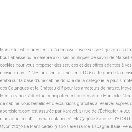
Ces dernières sont très prisées des voyageurs, qui apprécient particulièrement la découverte de Santorin, Mykonos, Rhodes ou encore de la Crète. L’aménagement et la disposition peuvent différer pour des cabines de même catégorie. Ces tarifs n'incluent pas les frais de dossier et de dernière minute, ni les suppléments spécifiques susceptibles de s'appliquer à certaines croisières. Bons plans, photos et calendrier en ligne. Marseille Avant d'embarquer pour une croisière au départ de Marseille, partez à la découverte des calanques. Départ de Départs: 15 mai 2021 au 09 oct. 2021 (Départs les samedi) Itinéraire: Marseille, Gênes (Italie), Rome (Civitavecchia), Naples (Italie), Ibiza (Baléares), Barcelone. Les photos et illustrations de cabines sont présentées à titre indicatif et sont non contractuelles. Croisière Escapade en Méditerranée : Marseille & Gênes (Pension complète) à bord du MSC Magnifica avec MSC Croisières : 3 jours au départ de Marseille à partir de 129€.☛ Réservez maintenant ! Croisières AB Croisiere > Croisières MSC Croisières > MSC Meraviglia. A bord, profitez d’une multitude d’activités : simulateur de Formule 1, espace Spa, salle de sport, piscines et solarium, casino… Le Vieux-Port de Marseille est le premier site à découvrir, avec ses vestiges grecs et romains, une ambiance chaleureuse, ses bar et restaurants où vous pourrez goûter des plats typiques comme l’incontournable bouillabaisse ou le célèbre aïoli, ses boutiques de savon de Marseille et le folklorique marché du matin tous les jours de 8h à 13h. En poursuivant votre navigation sur le site, vous acceptez l'utilisation de cookies pour vous proposer des services et des offres adaptés à vos centres d'intérêt. Départ de Nous vous invitons à contacter notre service réservation pour les tarifs applicables à chaque catégorie. AB croisiere.com : * Nos prix sont affichés en TTC (soit le prix de la croisière HT complété des taxes portuaires et/ou aéroportuaires): prix "à partir de" correspondant au prix brochure du fournisseur concerné et établi sur la base d'une cabine double de la catégorie la plus simple pour chaque type de cabines (intérieure, extérieure, avec balcon, et suite) et sous réserve de disponibilités. Sans oublier le Parc national des Calanques et le Château d'If pour les amateurs de nature. Moyen-Orient : Laissez-vous surprendre par les saveurs orientales et leurs destinations mêlant traditions et modernités. La croisière en Méditerranée s'effectue principalement au départ de Marseille, Nice, Civitavecchia ou Venise. Les tarifs varient en fonction du navire, de la date de la croisière, et de la catégorie de cabine. Selon votre type de cabine, vous bénéficiez d'excursions gratuites à réserver auprès de votre conseiller: Remise Black Friday Croisières Promo Black Friday. Marseille. En savoir plus, La vente de croisières sous la marque abcroisiere.com est assurée par Karavel, 17 rue de l'Échiquier 75010 Paris - SAS au capital de 145.131.987 € - RCS Paris B 532 321 916 - TVA intracommunautaire: FR 52 532 321 916 - Tél : 04 20 10 10 68 (prix d'un appel local) - Immatriculation n° IM075140042 auprès d’ATOUT FRANCE 79/81 rue de Clichy 75009 Paris - Garant : APS, 15 av Carnot 75017 Paris - RCP : MMA IARD, 14 boulevard Marie et Alexandre Oyon 72030 Le Mans cedex 9. Croisière France, Espagne, Italie (Pension complète) à bord du Co