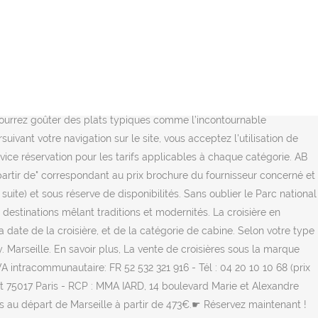
araïbes, Amérique du Sud, Amérique du Nord, Europe du Nord et fjords. Votre cabine balcon au tarif de la cabine extérieure en tarif Total Confort Profitez d'une croisière aux Caraïbes, en Méditerranée, à Tahiti, au Japon, en Antarctique, sur le Nil et bien d'autres avec vols inclus dans le prix de départ. Restez à l'affut de nos promotions avec notre newsletter ! En pension complète, d'un bon rapport qualité-prix et souvent au départ de France, la croisière permet aujourd'hui de visiter une multitude d'escales sans se soucier des vols. Marseille, Offre BLACK FRIDAY : - 50% pour la 2ème personne, 4 jours - Flash info Coronavirus / Covid-19 - Mise à jour du 23/11/2020 -, Perles de la Méditerranée : Italie, Malte, Espagne, Italie, Sicile, Sardaigne, Majorque, Espagne, Caraïbes Magiques : Saint-Martin, Iles Vierges, Bahamas. Nous vous invitons à contacter notre service réservation pour les tarifs applicables à chaque catégorie. Vous pouvez aussi choisir de partir en croisière départ Marseille avec Costa Croisières : la compagnie dispose d’une impressionnante flotte de navires. Espagne, Baléares, Italie avec Costa Croisières ☀☀ au départ de Marseille 8 jours à partir de 0€TTC. La plupart du temps, cette ville du sud est le port de départ ou d’arrivée d’une croisière en Méditerranée. Réservez dès aujourd’hui votre croisière Marseille en Novembre 2021 et profitez des meilleures prix pour toutes les destinations du monde. Profitez de nos tarifs et promotions 2020- 2021 à partir de 299 € . Le prix effectif sera confirmé au moment de la réservation. * Nos prix sont affichés en TTC (soit le prix de la croisière HT complété des taxes portuaires et/ou aéroportuaires): prix "à partir de" correspondant au prix brochure du fournisseur concerné et établi sur la base d'une cabine double de la catégorie la plus simple pour chaque type de cabines (intérieure, extérieure, avec balcon, et suite) et sous réserve de disponibilités. L’aménagement et la disposition peuvent différer pour des cabines de même catégorie. La croisière au départ de Marseille 2020 permet aux passagers de découvrir la Méditerranée et ses meilleures escales : l'Italie, les îles Grecques, les Canaries et Madère encore la Croatie.Le port de Marseille Fos, à 2.5 km du centre-ville, est facilement accessible par avion, en train et en voiture. Le prix effectif sera confirmé au moment de la réservation. L'abbaye Saint-Victor à l'est du Vieux-Port, d'époque paléochrétienne, qui avec sa Vierge Noire a donné lieu à des légendes, des symboles et des croyances. En 2020, embarquez pour une croisière au départ de Miami à la découverte de destinations et d'itinéraires fascinants : Caraïbes, les Bahamas, Amérique du Sud et Amérique du Nord.Profitez des bons plans croisières au départ du port de Miami proposés par MSC et des croisières avec vols aller/retour + transferts en option de Royal Caribbean. Croisières avec la compagnie MSC Croisières : Tous les départs en octobre 2021 à partir de 179 € . Profitez de nos tarifs et promotions 2020- 2021 à partir de 299 € . Valable pour toutes les croisières départ d'octobre 2020 à novembre 2021 (sauf Tour du Monde et Grandes Cr