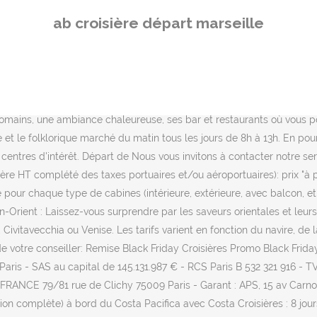
sta Pacifica avec Costa Croisières : 8 jours au départ de Marseille à partir de 473€.☛ Réservez maintenant ! 117 jours - Toutes les informations sur Marseille, la compagnie MSC Croisières, les navires, activités à bord, prestations… CLIQUEZ ICI pour accéder aux informations sur les annulations de croisière liées à … Devis Gratuits ! (1)Offres MSC Excursions Offertes : Le prix effectif sera confirmé au moment de la réservation. En poursuivant votre navigation sur le site, vous acceptez l'utilisation de cookies pour vous proposer des services et des offres adaptés à vos centres d'intérêt. Croisière EXCLUSIVITÉ ! Vous pouvez opter pour une mini-croisière de 2,3 jours ou pour un plus long séjour d’une ou deux semaines. Et si vous partiez en croisière cet été ? Une croisière au départ de Marseille vous permet de découvrir la Méditerranée mais également les îles Canaries, de visiter la Grèce et de profiter d'escales aux îles Baléares. Le port de Marseille est le premier port de croisière maritime de la Côte d'Azur et le second de la Méditerranée. Découvrez nos promotions et prix bas sur les croisières avec vols aller-retour. Départ de Croisière Escapade en Méditerranée : Marseille & Gênes (Pension complète) à bord du MSC Magnifica avec MSC Croisières : 3 jours au départ de Marseille à partir de 129€.☛ Réservez maintenant ! Marseille, Boissons aux repas + 15 excursions offertes // -30% sur la blanchisserie, 6 jours - Evadez-vous avec MSC ! Les températures en Méditerranée sont agréables toute l’année, et plus particulièrement l’été. Marseille est une des plus vivantes zones métropolitaines du pays. Offre valable du 29 septembre au 30 novembre 2020 Boissons aux repas + une sélection d'excursions inclus ! Toutes les informations sur Marseille, la compagnie Costa Croisières, les navires, activités à bord, prestations… dès 247€, 15 jours - Toutes les informations sur Marseille, la compagnie MSC Croisières, les navires, activités à bord, prestations… Croisière Tour du Monde 2022 avec Croisières Maritimes & Voyages ☀☀ au départ de Marseille 124 jours à partir de 0€TTC. 8 jours au départ de Marseille. Nos offres promotionnelles et prix réduits sont calculés sur la base du prix brochure du fournisseur (ou armateur) concerné. Annulation gratuite jusqu'à 15 jours avant le départ ! Marseille, Offre Surclassement - La cabine Balcon au prix de l'Extérieure, Option : Vols Aller/Retour Paris + Transferts Découvrez la nouvelle offre promo de la compagnie Costa, Partez pour le tour du monde en 2023 a bord du MSC Poesia, Découvrez l'Assurance Zen pour des vacances sereines, Vous n'avez pas de demande de réservation en attente. Le prix effectif sera confirmé au moment de la réservation. - Cabine Balcon au prix de l'Extérieure : Les photos et illustrations de cabines sont présentées à titre indicatif et sont non contractuelles. Choisissez de partir dans le bassin méditerranéen et profitez des joies de la farniente et des découvertes culturelles. Trouvez votre croisière au départ de Marseille au Meilleur Prix ! Découvrez les escales de nos croisières Méditerranée au départ de Marseille, notre top destination pour cet été. Toutes les informations sur Marseille, la compagnie MSC Croisières, les navires, activités à bord, prestations… MSC Croisières propose de nombreux itinéraires et destinations de voyage dans le monde entier : C
ab croisière départ marseille