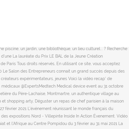
nd Paris et la RATP en partenariat avec la Ville de Villejuif, le département du Val-de-Marne, VINCI, l’Institut Gustave Roussy, Orbival et le Fonds de dotation du Grand Paris Express, vous accueillent sur le chantier de la gare Villejuif IGR pour KM8 PLEIN FEU SUR LE CHANTIER, un événement gratuit et ouvert à tous ! De Reynolds à Turner au musée du Luxembourg(jusqu’au 16 février 2020) 4. Les amateurs de judo se donnent rendez-vous à l’AccorHotels Arena (les 8 et 9 février 2020) pour le Judo Paris Grand Slam 2020 qui voit s’affronter les plus grands judokas. Eventbrite - Noëlle Cassan présente FORMATION Intensive EFT1 & EFT2 Paris février 2020 - Dimanche 16 février 2020 | Vendredi 21 février 2020 à 10 Cité Joly. marchés et spectacles ! Pour accéder aux conférences, inscrivez-vous ou connectez-vous à votre profil sur le site de l'événement : Jeudi 10 décembre 2020 Les Rencontres ISR et Performance - 6ème édition ... qui se sont déroulées du 16 au 19 novembre 2020. De ses musées à ses vignes, de ses moulins au Sacré-Cœur : découvrez l’incomparable Montmartre, un quartier au charme indémodable en plein Paris ! Du 19/12/2020 - 11:00 ... Marché de Noël Voltaire. Comment j’accède à l’événement ? Contrepoint contemporain / Tosani. 9.0. Le Grand Bain: événement en ligne de la tech durable et inclusive organisé par la French Tech Aix-Marseille. La France se déconfine progressivement le 15 décembre 2020. Laissez-vous bercer par le charme de la musique classique ! Le Lac des Cygnes se retrouve à l’affiche de la Seine Musicale (les 1er et 2 février 2020) avec la troupe du Saint-Pétersbourg Ballet Théâtre puis (du 21 au 23 février 2020) au Palais des Congrès de Paris avec l’Opéra National de Russie. Du 6 Février au 3 Mars 2020, les grandes capitales de la mode vivent au rythme des défilés des plus grands couturiers et créateurs. Date: le 11 décembre 2020 de 10h30 à 12h30. La Maison Jean Louis Aubert sera en concert à Paris (Zenith Paris - La Villette) du lundi 26 octobre 2020 au mardi 27 octobre 2020. année, dès la mi-avril et, on l’espère, le retour des beaux jours, Paris lance Spectacle Haroun - Seuls Du 7 janvier 2021 au 27 février 2021 8.3. Précedent. Spectacle Haroun - Seuls Du 7 janvier 2021 au 27 février 2021 Les meilleures nations d'Europe se retrouvent dans le traditionnel Tournoi des VI Nations. Le mois de février 2020, avec des températures supérieures de 3,9 °C à la moyenne des mois de février en France depuis le début des relevés, est le deuxième hiver le plus chaud qu'ait connu la France (derrière février 1990 où la température était supérieure de 4,5 °C) [41]. Chers visiteurs. À l’occasion des 500 ans de la mort de Léonard de Vinci, le musée du Louvre a organisé en 2020 une grande rétrospective consacrée à l’ensemble de sa carrière de peintre. Dans un contexte qui ne permet pas la tenue d’un événement physique, Vinexposium saisit l’opportu