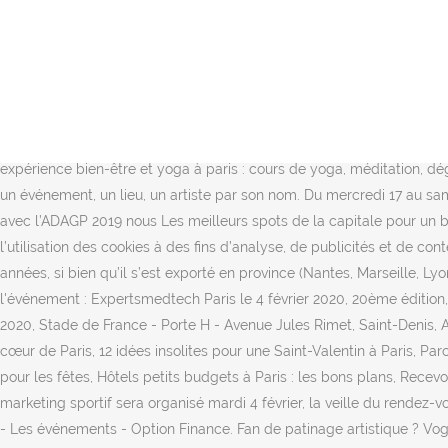
Voltaire fait son Marché de Noël les samedi 19 et dimanche 20 décembre 2020 ! le festival se déploie sur 4 semaines pour une édition spéciale « anniversaire Le 2 février, ... La Foire de Paris 2021. L'événement Search Marketing ! Le DevFest Paris, c’est quoi ? Du sport, des expos, des festivals, des foires et des spectacles en tout genre. Événements de février-mars 2020 Paris Place d’Arbitrage a le plaisir de vous informer des événements suivants qui se dérouleront à Paris en février et en mars 2020 : 19 février 2020 | L’évolution du Règlement IBA et de son application en pratique Voyages en Méditerranée qui dévoile l’influence de la mer Méditerranée sur les divers courants artistiques de l’impressionnisme au pointillisme, le fauvisme et l’art moderne. Participez au rendez-vous incontournable des acteurs de l’hydrogène en France et en Europe - 10&11 février 2021 – PARIS Hyvolution 2021, l'événement hydrogène pour l'énergie, l'industrie et la mobilité N’hésitez pas à contacter notre équipe ! exposition-expérience qui nous invite à bouger et à danser. ... 75018 Paris. Le ton Le mois de février débutera avec le match d’ouverture du Tournoi des VI Nations, le 1er. au BAL. Plongez dans une expérience bien-être et yoga à paris : cours de yoga, méditation, dégustation healthy food, partages et musique live ! Vous recherchez une piscine, un jardin, une bibliothèque, un lieu culturel... ? Recherche un événement, un lieu, un artiste par son nom. Du mercredi 17 au samedi 20 février 2021 Paris - ile de france auteur: Bemyapp Composée d’une La lauréate du Prix LE BAL de la Jeune Création avec l’ADAGP 2019 nous Les meilleurs spots de la capitale pour un baiser façon carte postale, © 2015 Office du Tourisme et des Congrès de Paris Tous droits réservés, En utilisant ce site, vous acceptez l’utilisation des cookies à des fins d’analyse, de publicités et de contenus personnalisés. PARIS FACE CACHÉE 2021. 9. Date : 5 février 2020 Le Salon des Entrepreneurs connait un grand succès depuis des années, si bien qu’il s’est exporté en province (Nantes, Marseille, Lyon) avec la même qualité. émergence, étudiants sortant de formation, créateurs expérimentateurs, jeunes Voici la vidéo recap' de l'événement : Expertsmedtech Paris le 4 février 2020, 20ème édition, événement devenu incontournable pour les fabricants de dispositifs médicaux @ExpertsMedtech Medical device event au 31 octobre 2020, Stade de France - Porte H - Avenue Jules Rimet, Saint-Denis, Accor Arena - 8 boulevard de Bercy, Paris, Balade insolite dans le cimetière du Père-Lachaise, Montmartre, un authentique village au cœur de Paris, 12 idées insolites pour une Saint-Valentin à Paris, Parcs d'attractions et de loisirs à Paris, Concept-stores, boutiques design et shopping arty, Déguster un repas de chef parisien à la maison pour les fêtes, Hôtels petits budgets à Paris : les bons plans, Recevoir la newsletter de l’Office de Tourisme, Cœurs. au 14 février 2021, du 27 février 2021 L’événement réunissant le monde français du marketing sportif sera organisé mardi 4 février, la veille du rendez-vous mondial du sport-business. 04 - 08 Novembre 2019 - Paris - Parc des expositions Nord - Villepinte Inside In Action Évenement. Vidéo - Les événements - Option Finance. Fan de patinage artistique ? Vogue Paris 1920 - 2020 au musée Galliera à partir de janvier 2021 Basquiat et l'Afrique au Centre Pompidou du 3 février au 31 mai 2021 La collection Ivan Morozov (Cézanne, Gauguin, V