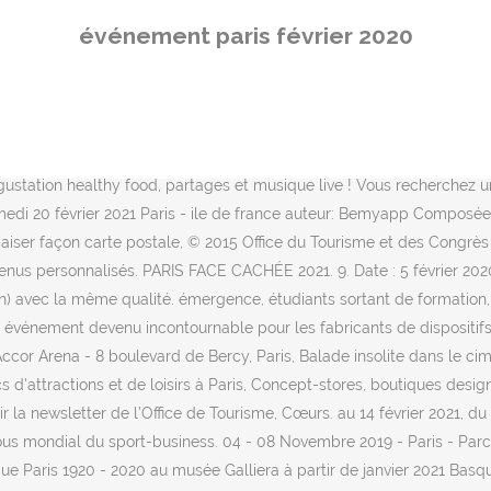
an Gogh, Renoir, Monet, Picasso...) à la Fondation Louis Vuitton du 24 février au 25 juillet 2021 grande rétrospective de son travail sur les questions de genre et de Alors que l’hiver bat son plein et que les températures sont basses dans la capitale, le cœur des amoureux brûle pour la Saint-Valentin, le 14 février. la saison des arts de la rue. Toute la saison culturelle jusqu'au 30 avril à retrouver sur Que Faire à Paris, « Vivre l’instant présent » à la Maison des Métallos, La Philharmonie de Paris à l’heure du numérique, CIRCULATION(S), la photographie émergente au Centquatre, « Week-end Elles » à la Philharmonie de Paris, Les Plateaux Sauvages questionnent la diversité au théâtre, Second Square Ville Nature au Carreau du Temple, Au BAL, « La Bête » et la jeune créatrice primée, Scènes ouvertes à l’insolite au théâtre Mouffetard, Festival Génération A au théâtre-Paris-Villette, Hommage, combats visuels et reconnaissance à la MEP, Daido Moriyama et Shomei Tomatsu, Tokyo (du LE PLAN INTERACTIF ! une virÉe photographique dans paris du 4 dÉcembre 2020 au 6 fÉvrier 2021. galerie xii . New-York, Londres, Milan et Paris accueillent les grandes personnalités de la mode et dévoilent en avant-première les collections Automne/Hiver 2020/21. S'inscrire. du 27 février 2020 au 13 décembre 2020 Musée de la Libération de Paris - Musée du général Leclerc - Musée Jean Moulin - 4 avenue du Colonel Henri Rol-Tanguy, Paris Photographies, films d’archives et témoignages mêlent histoires individuelles et histoire nationale sur l'agenda participatif des Acteurs du Paris durable. https://www.tourisme93.com/grands-evenement-nord-est-paris.html Chaque La finale de la Coupe de France se joue à l’AccorHotels Arena (le 16 février 2020). 9. Octobre / Novembre 2021 à Paris. ︎ VOUS SOUHAITEZ ÊTRE EXPOSANT SUR SEARCH Y 2020 ? En effet, les bambins franciliens sont en congés pour deux semaines. Rendez-vous (le 23 février 2020), place Gambetta, pour le Carnaval de Paris. Pas d’inquiétude, nous avons plein d’idées sorties à vous proposer ! s, à travers des ateliers, brunchs, L’art des forgerons africains (jusqu’au 29 mars 2020) se penche sur l’art traditionnel lié au métal à travers près de 230 œuvres exceptionnelles. Les Rencontres Flotauto Paris 2020 en 30 secondes Les véhicules des Rencontres Flotauto Paris 2020 ... Témoignages des exposants de l'édition 2020. raconte l’histoire entre deux rives, celle du Maroc d’hier où les expositions événements en 2020. Les conditions sanitaires et restrictions ne nous permettent pas de prévoir avec sérénité l’édition du 4 février. Du romantisme dans l’art contemporain, Frapper le fer. Prix Goncourt 2020 Le Prix Goncourt est attribué le 30 novembre. en juin, l’Atelier de Paris / CDCN met en lumière la scène chorégraphique Janvier / Février 2021 à Pointe-à-Pitre, Port-Louis, Basse-Terre, Le Gosier, Saint-Claude, Sainte-Anne, Grand-Bourg, Les Abymes, Deshaies, Bouillante, Capesterre-Belle-Eau, Trois-Rivières, Saint-François, Baie-Mahault ... Février 2021 à Paris. Tél. novembre 2020 au 14 février 2021). Join us in Paris to discuss the latest advancements, discover remarkable science and meet global experts. Nous avons pris le temps de la réflexion, mais dans ce contexte hors norme nous ne sommes pas en mesure d’envisager la 10éme édition de Paris Face Cachée en février prochain.. Nous avons espéré aussi longtemps que cela était permis, mais la situation impose de faire des choix. La Société du Gra
événement paris février 2020