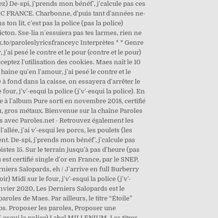
) De-spi, j'prends mon bénéf', j'calcule pas ces
USIC FRANCE. Charbonne, d'puis tant d'années ne-
on lit, c'est pas la police (pas la police)
icton. Sse-lia n'essuiera pas tes larmes, rien ne
k.to/paroleslyricsfranceyc Interprètes * * Genre
'ai pesé le contre et le pour (contre et le pour)
cceptez l'utilisation des cookies. Maes naît le 10
haine qu'en l'amour, j'ai pesé le contre et le
à fond dans la caisse, on essayera d'arrêter le
ur, j'v'-esqui la police (j'v'-esqui la police). En
te à l'album Pure sorti en novembre 2018, certifié
tu, gros métaux. Bienvenue sur la chaîne Paroles
Maes avec Paroles.net - Retrouvez également les
llée, j'ai v'-esqui les porcs, les poulets (les
ment. De-spi, j'prends mon bénéf', j'calcule pas
stes 15. Sur le terrain jusqu'à pas d'heure (pas
st certifié single d'or en France, par le SNEP,
rniers Salopards, eh / J'arrive en full Burberry
) Midi sur le four, j'v'-esqui la police (j'v'-
anvier 2020, Les Derniers Salopards est le
les de Maes. Par ailleurs, le titre “Étoile”
s. Proposer les paroles, Proposer une
'v'-esqui la police) Label MILLENIUM. Les titres