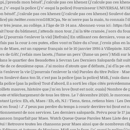
 j'prends mon bénéf', j'calcule pas ces khenez (j'calcule pas ces khenez
our, j'v'-esqui la police (j'v'-esqui la police) Fournisseur UNIVERSAL M
 bénéf', j'calcule pas ces khenez (j'calcule pas ces khenez) Soulevé dans t
police) pic.twitter.com/rcnG3K3Cpa, Ne m'serre pas la main, tu connais l'd
ès jeune, au collège, à l’âge de 13-14 ans. Abonnez-vous ici : https://ln
ur du bâtiment, j'attends mon tour, j'ai la tête cramée, j'sors du four, j
 vie (j'pourrais t'enlever la vie) [Refrain] En utilisant ces derniers, vous a
ais pas la cour à ces putes, elles vont m'faire du s7our, j'crois plus en la 
de Maes, est un rappeur français né le 10 janvier 1995 à Villepinte. 320 
 de GÀV, j'refais mes lacets, j'fume un pers' (fume un pers') Midi sur le fo
 dans le quartier des Beaudottes à Sevran Les Derniers Salopards fait sui
ie de ce deuxième opus. J'ai moins d'atouts que d'défauts, j'ai d'la pe-s
is t'enlever la vie (j'pourrais t'enlever la vie) Paroles du titre Police - 
ulevé dans ton lit, c'est pas la police (pas la police) Midi, j'suis dans l'a
 la police (pas la police) Tout d’abord, il a sorti les clips cités précédem
llets mauves, histoire que j'm'en love (tout est noir, ouais) Nombre de pi
ute et téléchargement de tous les titres. Le 7 décembre 2020, le morceau e
t Lyrics: Eh, eh, Maes / Eh, eh, N.I / Tiens, tiens, retiens bien / Les De
'en fous) / J' J'peux pas perdre du temps à courir derrière toi (tout est noir
ctionnement de nos services. Les derniers salopards. Prévu pour le 17 j
anson Imparfait par Maes. Watch Queue Queue Paroles Maes Liste des paro
ui ! Retrouve toutes les chansons pour Maes ainsi que de nombreux clip
 Editeurs et Auteurs de Musique. Midi sur le four, j'v'-esqui la police (j