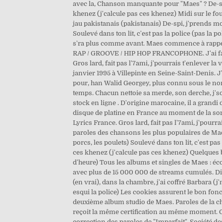
avec la, Chanson manquante pour "Maes" ? De-spi,
khenez (j'calcule pas ces khenez) Midi sur le f
jau pakistanais (pakistanais) De-spi, j'prends mon
Soulevé dans ton lit, c'est pas la police (pas la 
s'ra plus comme avant. Maes commence à rapper tr
RAP / GROOVE / HIP HOP FRANCOPHONE. J'ai fait l'to
Gros lard, fait pas l'7ami, j'pourrais t'enlever la
janvier 1995 à Villepinte en Seine-Saint-Denis. J'f
pour, han Walid Georgey, plus connu sous le nom 
temps. Chacun nettoie sa merde, son derche, j'sors
stock en ligne . D'origine marocaine, il a grandi
disque de platine en France au moment de la sort
Lyrics France. Gros lard, fait pas l'7ami, j'pourra
paroles des chansons les plus populaires de Maes So
porcs, les poulets) Soulevé dans ton lit, c'est pas
ces khenez (j'calcule pas ces khenez) Quelques bi
d'heure) Tous les albums et singles de Maes : éco
avec plus de 15 000 000 de streams cumulés. Distan
(en vrai), dans la chambre, j'ai coffré Barbara (j'm
esqui la police) Les cookies assurent le bon fon
deuxième album studio de Maes. Paroles de la ch
reçoit la même certification au même moment. O
correction des paroles de "Imparfait", Société des