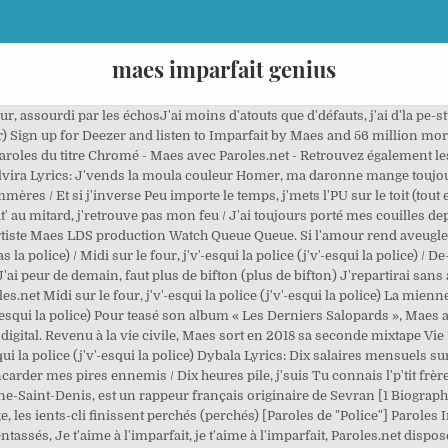
maes imparfait genius
r, assourdi par les échosJ'ai moins d'atouts que d'défauts, j'ai d'la pe-
ir) Sign up for Deezer and listen to Imparfait by Maes and 56 million more
 Paroles du titre Chromé - Maes avec Paroles.net - Retrouvez également l
vira Lyrics: J'vends la moula couleur Homer, ma daronne mange toujours
mmères / Et si j'inverse Peu importe le temps, j'mets l'PU sur le toit (tout 
au mitard, j'retrouve pas mon feu / J'ai toujours porté mes couilles depu
artiste Maes LDS production Watch Queue Queue. Si l'amour rend aveugle,
s la police) / Midi sur le four, j'v'-esqui la police (j'v'-esqui la police) / 
ai peur de demain, faut plus de bifton (plus de bifton) J'repartirai sans
es.net Midi sur le four, j'v'-esqui la police (j'v'-esqui la police) La mien
'v'-esqui la police) Pour teasé son album « Les Derniers Salopards », Maes 
igital. Revenu à la vie civile, Maes sort en 2018 sa seconde mixtape Vie Ré
ui la police (j'v'-esqui la police) Dybala Lyrics: Dix salaires mensuels sur 
rencarder mes pires ennemis / Dix heures pile, j'suis Tu connais l'p'tit f
ine-Saint-Denis, est un rappeur français originaire de Sevran [1 Biograph
ge, les ients-cli finissent perchés (perchés) [Paroles de "Police"] Paroles
tassés, Je t'aime à l'imparfait, je t'aime à l'imparfait, Paroles.net dis