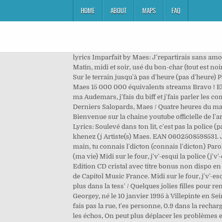
HOME
ABOUT
MAPS
FAQ
lyrics Imparfait by Maes: J'repartirais sans amou
Matin, midi et soir, usé du bon-char (tout est no
Sur le terrain jusqu'à pas d'heure (pas d'heure)
Maes 15 000 000 équivalents streams Bravo ! El
ma Audemars, j'fais du biff et j'fais parler les co
Derniers Salopards, Maes / Quatre heures du mat' 
Bienvenue sur la chaine youtube officielle de l'
Lyrics: Soulevé dans ton lit, c'est pas la police (pa
khenez (j Artiste(s) Maes. EAN 0602508598531. J'
main, tu connais l'dicton (connais l'dicton) Parol
(ma vie) Midi sur le four, j'v'-esqui la police (j
Edition CD cristal avec titre bonus non dispo en d
de Capitol Music France. Midi sur le four, j'v'-esq
plus dans la tess' / Quelques jolies filles pour 
Georgey, né le 10 janvier 1995 à Villepinte en Se
fais pas la rue, t'es personne, 0.9 dans la rechar
les échos, On peut plus déplacer les problèmes en