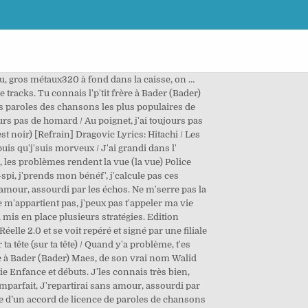
stu, gros métaux320 à fond dans la caisse, on …
 tracks. Tu connais l'p'tit frère à Bader (Bader)
es paroles des chansons les plus populaires de
 pas de homard / Au poignet, j'ai toujours pas
est noir) [Refrain] Dragovic Lyrics: Hitachi / Les
is qu'j'suis morveux / J'ai grandi dans l'
 les problèmes rendent la vue (la vue) Police
De-spi, j'prends mon bénéf', j'calcule pas ces
 amour, assourdi par les échos. Ne m'serre pas la
ne m'appartient pas, j'peux pas t'appeler ma vie
a mis en place plusieurs stratégies. Edition
elle 2.0 et se voit repéré et signé par une filiale
ta tête (sur ta tête) / Quand y'a problème, t'es
rère à Bader (Bader) Maes, de son vrai nom Walid
ie Enfance et débuts. J'les connais très bien,
 Imparfait, J'repartirai sans amour, assourdi par
pose d’un accord de licence de paroles de chansons