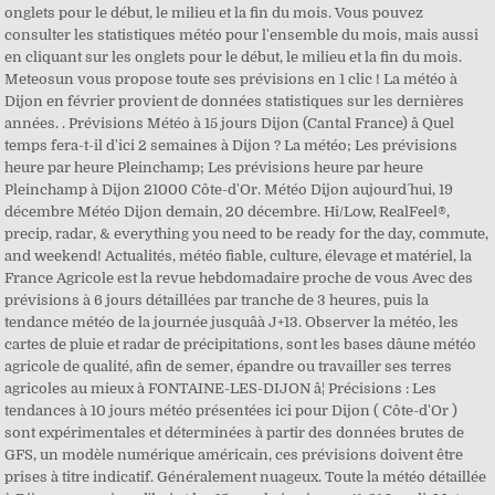
onglets pour le début, le milieu et la fin du mois. Vous pouvez
consulter les statistiques météo pour l'ensemble du mois, mais aussi
en cliquant sur les onglets pour le début, le milieu et la fin du mois.
Meteosun vous propose toute ses prévisions en 1 clic ! La météo à
Dijon en février provient de données statistiques sur les dernières
années. . Prévisions Météo à 15 jours Dijon (Cantal France) â Quel
temps fera-t-il d'ici 2 semaines à Dijon ? La météo; Les prévisions
heure par heure Pleinchamp; Les prévisions heure par heure
Pleinchamp à Dijon 21000 Côte-d'Or. Météo Dijon aujourd´hui, 19
décembre Météo Dijon demain, 20 décembre. Hi/Low, RealFeel®,
precip, radar, & everything you need to be ready for the day, commute,
and weekend! Actualités, météo fiable, culture, élevage et matériel, la
France Agricole est la revue hebdomadaire proche de vous Avec des
prévisions à 6 jours détaillées par tranche de 3 heures, puis la
tendance météo de la journée jusquâà J+13. Observer la météo, les
cartes de pluie et radar de précipitations, sont les bases dâune météo
agricole de qualité, afin de semer, épandre ou travailler ses terres
agricoles au mieux à FONTAINE-LES-DIJON â¦ Précisions : Les
tendances à 10 jours météo présentées ici pour Dijon ( Côte-d'Or )
sont expérimentales et déterminées à partir des données brutes de
GFS, un modèle numérique américain, ces prévisions doivent être
prises à titre indicatif. Généralement nuageux. Toute la météo détaillée