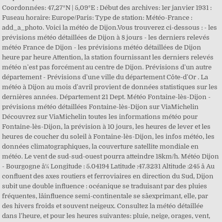
Coordonnées: 47,27°N | 5,09°E : Début des archives: 1er janvier 1931 :
Fuseau horaire: Europe/Paris: Type de station: Météo-France :
add_a_photo. Voici la météo de Dijon.Vous trouverez ci-dessous : - les
prévisions météo détaillées de Dijon à 8 jours - les derniers relevés
météo France de Dijon - les prévisions météo détaillées de Dijon
heure par heure Attention, la station fournissant les derniers relevés
météo n'est pas forcément au centre de Dijon. Prévisions d'un autre
département - Prévisions d'une ville du département Côte-d'Or . La
météo à Dijon au mois d'avril provient de données statistiques sur les
dernières années. Département 21 Dept. Météo Fontaine-lès-Dijon -
prévisions météo détaillées Fontaine-lès-Dijon sur ViaMichelin
Découvrez sur ViaMichelin toutes les informations météo pour
Fontaine-lès-Dijon, la prévision à 10 jours, les heures de lever et les
heures de coucher du soleil à Fontaine-lès-Dijon, les infos météo, les
données climatographiques, la couverture satellite mondiale en
météo. Le vent de sud-sud-ouest pourra atteindre 18km/h. Météo Dijon
- Bourgogne â¼ Longitude : 5.04194 Latitude :47.3231 Altitude :245 â Au
confluent des axes routiers et ferroviaires en direction du Sud, Dijon
subit une double influence : océanique se traduisant par des pluies
fréquentes, lâinfluence semi-continentale se sâexprimant, elle, par
des hivers froids et souvent neigeux. Consultez la météo détaillée
dans l'heure, et pour les heures suivantes: pluie, neige, orages, vent,