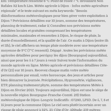
km: Température ressentie 6 °C Point de rosée 7 °C Brouillard Non
Rafales 32 km/h Lim. Météo agricole à Dijon - Infos météo agriculture
régionale" et le texte suivant en méta keywords: "Besoin
dâinformations météorologiques pour bien gérer votre exploitation à
Dijon ? Prévisions détaillées sur 10 jours, somme des températures,
planning de traitement, radar â¦ Consultez nos prévisions météo
détaillées locales et gratuites comprenant les températures
minimales, maximales et ressenties à Dijon, le risque de pluie, la
durée d'ensoleillement, et la qualité de l'air. Ce matin à Dijon (entre 5h
et 11h), le ciel affichera un temps pluie modérée avec une température
moyenne de 9°C (7°C ressenti). Dégagé . toutes les prévisions météo
agricoles détaillées pour perrigny lès dijon (Bourgogne) aujourdâhui,
ainsi que pour les 5 à 7 jours à venir Suivez toute l'information du
monde agricole en ligne. Météo agricole et prévisions détaillées Côte-
d'Or (21) sur 10 jours. Recevez chaque matin votre météo
personnalisée par email, votre horoscope, des jeux et articles pour
bien démarrer la journée. Précipitations, Hygrométrie, vigilances,
ETP, planning traitement phyto, somme des températures Météo à
Dijon en février 2021. Toujours aujourdâhui, Dijon est une le siège de
la nouvelle région Bourgogne-Franche-Comté. 29) Station
météorologique de Dijon-Longvic Indicatifs : 07280, LFSD. De 5, 7, 8 et
15 jours pour la commune Dijon Le ciel sera plutôt incertain avec un
risque de pluie annoncé à 32%. 21: Côte d'Or: Altitude: 219 mètres: