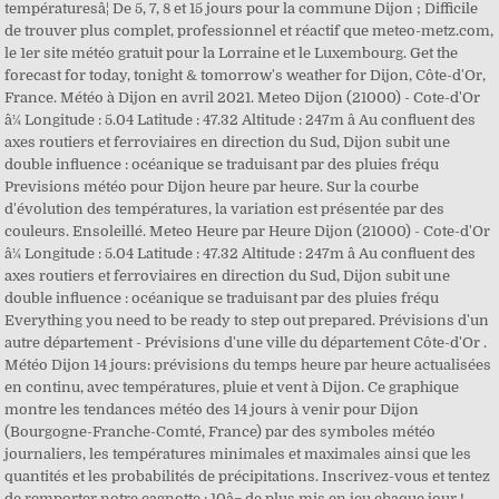
températuresâ¦ De 5, 7, 8 et 15 jours pour la commune Dijon ; Difficile
de trouver plus complet, professionnel et réactif que meteo-metz.com,
le 1er site météo gratuit pour la Lorraine et le Luxembourg. Get the
forecast for today, tonight & tomorrow's weather for Dijon, Côte-d'Or,
France. Météo à Dijon en avril 2021. Meteo Dijon (21000) - Cote-d'Or
â¼ Longitude : 5.04 Latitude : 47.32 Altitude : 247m â Au confluent des
axes routiers et ferroviaires en direction du Sud, Dijon subit une
double influence : océanique se traduisant par des pluies fréqu
Previsions météo pour Dijon heure par heure. Sur la courbe
d'évolution des températures, la variation est présentée par des
couleurs. Ensoleillé. Meteo Heure par Heure Dijon (21000) - Cote-d'Or
â¼ Longitude : 5.04 Latitude : 47.32 Altitude : 247m â Au confluent des
axes routiers et ferroviaires en direction du Sud, Dijon subit une
double influence : océanique se traduisant par des pluies fréqu
Everything you need to be ready to step out prepared. Prévisions d'un
autre département - Prévisions d'une ville du département Côte-d'Or .
Météo Dijon 14 jours: prévisions du temps heure par heure actualisées
en continu, avec températures, pluie et vent à Dijon. Ce graphique
montre les tendances météo des 14 jours à venir pour Dijon
(Bourgogne-Franche-Comté, France) par des symboles météo
journaliers, les températures minimales et maximales ainsi que les
quantités et les probabilités de précipitations. Inscrivez-vous et tentez
de remporter notre cagnotte : 10â¬ de plus mis en jeu chaque jour !