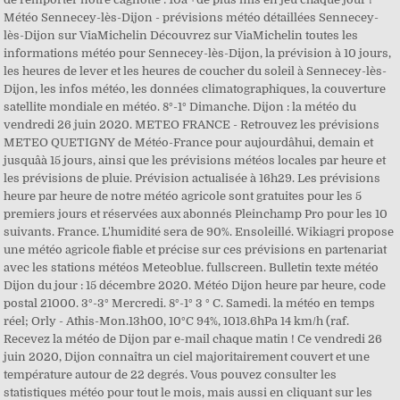
Météo Sennecey-lès-Dijon - prévisions météo détaillées Sennecey-
lès-Dijon sur ViaMichelin Découvrez sur ViaMichelin toutes les
informations météo pour Sennecey-lès-Dijon, la prévision à 10 jours,
les heures de lever et les heures de coucher du soleil à Sennecey-lès-
Dijon, les infos météo, les données climatographiques, la couverture
satellite mondiale en météo. 8°-1° Dimanche. Dijon : la météo du
vendredi 26 juin 2020. METEO FRANCE - Retrouvez les prévisions
METEO QUETIGNY de Météo-France pour aujourdâhui, demain et
jusquâà 15 jours, ainsi que les prévisions météos locales par heure et
les prévisions de pluie. Prévision actualisée à 16h29. Les prévisions
heure par heure de notre météo agricole sont gratuites pour les 5
premiers jours et réservées aux abonnés Pleinchamp Pro pour les 10
suivants. France. L'humidité sera de 90%. Ensoleillé. Wikiagri propose
une météo agricole fiable et précise sur ces prévisions en partenariat
avec les stations météos Meteoblue. fullscreen. Bulletin texte météo
Dijon du jour : 15 décembre 2020. Météo Dijon heure par heure, code
postal 21000. 3°-3° Mercredi. 8°-1° 3 ° C. Samedi. la météo en temps
réel; Orly - Athis-Mon.13h00, 10°C 94%, 1013.6hPa 14 km/h (raf.
Recevez la météo de Dijon par e-mail chaque matin ! Ce vendredi 26
juin 2020, Dijon connaîtra un ciel majoritairement couvert et une
température autour de 22 degrés. Vous pouvez consulter les
statistiques météo pour tout le mois, mais aussi en cliquant sur les