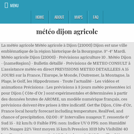
MENU
HOME
ABOUT
MAPS
FAQ
météo dijon agricole
La météo agricole Météo agricole à Dijon (21000) Dijon est une ville
emblématique de la région historique de la Bourgogne. 3°-4° Mardi.
Météo agricole Dijon (21000) - Prévisions agriculture 10 . Météo Dijon
- {nameRegion} - Bulletin détaillé - Prévisions de METEO CONSULT â
L'assistance météo en direct PREVISIONS METEO DETAILLEES A 15
JOURS sur la France, l'Europe, le Monde, l'Outremer, la Montagne, la
Plage, le Golf, les Hippodromes - Toute l'actualité - Les vidéos et
animations Précisions : Les prévisions à 3 jours météo présentées ici
pour Dijon ( Côte-d'Or ) sont expérimentales et déterminées à partir
des données brutes de AROME, un modèle numérique français, ces
prévisions doivent être prises à titre indicatif. Get the Dijon, Côte-d'Or,
France local hourly forecast including temperature, RealFeel, and
chance of precipitation. 02:00 : 8° Intervalles nuageux T. ressentie 6°
Sud 15 - 32 km/h: 0 Faible FPS: non: Indice UV 0 FPS: non Humidité
93% Nuages 22% Vent moyen 15 km/h Pression 1019 hPa Visibilité 40