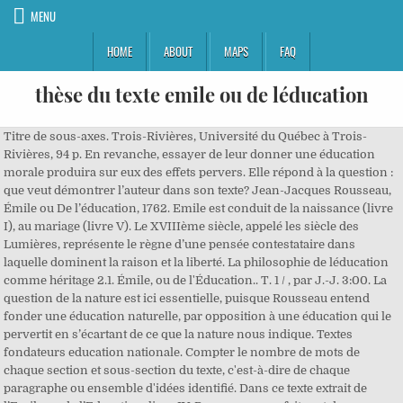
MENU
HOME
ABOUT
MAPS
FAQ
thèse du texte emile ou de léducation
Titre de sous-axes. Trois-Rivières, Université du Québec à Trois-Rivières, 94 p. En revanche, essayer de leur donner une éducation morale produira sur eux des effets pervers. Elle répond à la question : que veut démontrer l’auteur dans son texte? Jean-Jacques Rousseau, Émile ou De l’éducation, 1762. Emile est conduit de la naissance (livre I), au mariage (livre V). Le XVIIIème siècle, appelé les siècle des Lumières, représente le règne d’une pensée contestataire dans laquelle dominent la raison et la liberté. La philosophie de léducation comme héritage 2.1. Émile, ou de l'Éducation.. T. 1 / , par J.-J. 3:00. La question de la nature est ici essentielle, puisque Rousseau entend fonder une éducation naturelle, par opposition à une éducation qui le pervertit en s’écartant de ce que la nature nous indique. Textes fondateurs education nationale. Compter le nombre de mots de chaque section et sous-section du texte, c'est-à-dire de chaque paragraphe ou ensemble d'idées identifié. Dans ce texte extrait de l’Emile ou de l’Education, livre IV, Rousseau nous fait part de son interrogation sur l’attachement, l’éducation d’un enfant avec la relation parents-enfant ainsi que l’ingratitude de l’Homme face aux dons. Publié le : 16/3/2011-Format: Travail d’écriture : un au choix, indiquez celui que, la structure est bien mise en évidence. ), ou les syntagmes Dans ce texte extrait de l’Emile ou de l’Education, livre IV, Rousseau nous fait part de son interrogation sur l’attachement, l’éducation d’un enfant avec la relation parents-enfant ainsi que l’ingratitude de l’Homme face aux dons. Ils vont alors chercher d’autres modèles. Un professeur de philosophie vous propose un corrigé du sujet 3 de cette épreuve pour le bac littéraire. * La place des exemples Rousseau défend ici sa thèse qui est la nécessité impérative d'avoir un métier. Rousseau s’interroge ici sur l’éducation de l’enfant : doit-on apprendre la vertu à l’enfant ? À rebours d’une éducation contraignante qui repose sur une mauvaise compréhension de ce qu’est un enfant et le déforme en entendant l’instruire d’une vertu qu’il ne peut que mimer, il s’agit ici de poser les bases d’une éducation naturelle, c’est-à-dire conforme à la nature de l’enfant, qui lui laisserait donc le temps d’être un enfant pour ensuite seulement devenir un homme. Rousseau pose le problème de la connaissance historique. Lorsque Rousseau nous dit qu’il n’entend pas livrer un « vrai traité d’éduca-tion », il signifie en réalité qu’il n’a pas voulu livrer un manuel ordonné aux usages du monde et qui proposerait simplement ce qui est « faisable », abstraction faite du fon- Il faut et il suffit que l’explication rende compte, par la compréhension précise du texte, du problème dont il est question. Rousseau s’appuie ici sur une comparaison visant à nous faire comprendre l’absurdité et la violence d’une éducation morale précoce : de même qu’on ne demanderait pas à un enfant d’avoir « cinq pieds de haut », il ne faut pas lui demander d’avoir du « jugement ». N’est-il qu’un homme en modèle réduit, un vase qu’il s’agirait de remplir ? Emile ou de l'éducation se propose de comprendre comment former au mieux un homme dès le plus jeune âge. Elle est le frein de la force, et l’enfant n’a pas besoin de ce frein. Rousseau analyse ici les effets pervers d’une éducation qui ne s’enracinerait pas dans une compréhension profonde de la nature de l’enfant, et nous rappelle au respect de l’enfant. Paris : Garnier, 1961, 664 pages. Tout le problème est de savoir ce qu’est un enfant. Il s'agit d'un commentaire d'un extrait d'un texte de Rousseau. Lathèse,lesargumentsetlesexemples Emile ou l’éducation Résumer global du traité l' Émile, ou De l'éducation de Jean-Jacques Rousseau est un traité d'éducation ou, aussi bien, un traité sur l'art de former les hommes. Ce Traité expose les différentes phases de l’éducation idéale d’un enfant jusqu’à l’âge adulte, et le, et le Moucheron », Fables, II, 9, 1668-1696. En effet, à quoi lui servirait la raison à cet âge ? Les phrases nominales . Un traité de bouddhisme tantrique, R.A. Kartini, l'une des filles du régent de Djapara. La raison du devoir n’étant pas de leur âge, il n’y a homme au monde qui vînt à bout de la leur rendre vraiment sensible ; mais la crainte du châtiment, l’espoir du pardon, l’importunité, l’embarras de répondre leur arrachent tous les aveux qu’on exige ; et l’on croit les avoir convaincus, quand on ne les a qu’ennuyés ou intimidés. ROUSSEAU : EMILE OU DE L'EDUCATION : LIVRE II : LIBERTE DE L'ENFANT DANS L'EDUCATION (COMMENTAIRE COMPOSE) Introduction:. Complet avec les données Hébert, Valérie (2011). Rousseau développe ici une comparaison entre un enfant que l’on aurait pris pour un homme et des « fruits précoces » : comme le fruit trop vite mûri qui n’a pas eu le temps de développer ses qualités (il n’a ni « saveur » ni « maturité »), les enfants que l’on traite comme des hommes n’auront jamais été vraiment des enfants (ils sont de « jeunes docteurs »), et pour cela ne deviendront jamais vraiment des hommes (ils sont de « vieux enfants »). ''suivez nou, vou verez' -> 'verez' FUtur dc donne un ordre => Rousseau impose son pt de vue => interpellation du lecteur pour forcer le lecteur a ecouter Dernier par. L’enfance a des manières de voir, de penser, de sentir, qui lui sont propres ; rien n’est moins sensé que d’y vouloir substituer les nôtres ; et j’aimerais autant exiger qu’enfant eût cinq pieds de haut, que du jugement à dix ans. N’est-ce qu’un homme en modèle réduit, un vase qu’il s’agirait de remplir ? et bibliogr. ne sont point indifférentes. Il est autodidacte. Ce n’est que par une manipulation aveugle que l’éducateur peut obtenir de lui qu’il se comporte en apparence moralement. Le lévite d’Éphraïm. Explication de texte. Le texte présente sa thèse puis donne deux arguments qui l’étayent et conclut en dévalorisant totalement le savoir historique. du sous-titre de l’Émile: ou de l’éducation. Dans la vie amoureuse, on passe du mariage obligé entre clans ou du mariage arrangé entre familles, au mariage entre deux êtres qui se choisissent. Autrement dit, loin d’être « convaincu » c’est-à-dire amené à admettre la nécessité de son action vertueuse par un éducateur qui a su lui en exposer les raisons, l’enfant n’est que « persuadé », c’est-à-dire que ce qui l’amène à cette action n’est pas le fait qu’il en comprend la raison, mais le fait qu’on a joué de sa sensibilité pour le pousser à la faire. Dialogues. parcours de révisions. Commentaire de la préface et du livre I de l'Émile ou de l'éducation de Jean-Jacques Rousseau. Vous … La nature veut que les enfants soient enfants avant que d’être hommes. * Les types des exemples En dépit d'un certain manque de lisibilité dû au mélange hétéroclite de conseils, expériences, dialogues, portraits, anecdotes, confessions et lectures diverses, l'unité de l'Émile réside dans le souci de concilier la liberté de l'élève avec la marche de la nature. Les dimensions plaisantes et édifiantes ne sont pas conciliables. Jean Jacques Rousseau, philosophe des Lumières, écrit "Emile ou de l'éducation" en 1762, un ouvrage destiné aux maitres et aux précepteurs. Dans un premier temps, Rousseau nous rappelle à la spécificité de l’enfance. • Les mot « composéss » (que la tradition considère comme des mots composés de plusieurs mots ! Inscrivez-vous gratuitement pour accéder aux contenus et Et c’est alors l’éducateur qui est dupe : il « croit les avoir convaincus » quand l’enfant ne s’est conformé à ses volontés que sous l’effet d’un ensemble de passions. Librairie Vrin 248 views. Lecture analytique. 1. Résumé complet et analyse détaillée de l'oeuvre, Émile ou De l'éducation de Jean-Jacques Rousseau (Fiche de lecture), Nathalie Roland, lePetitLitteraire.fr, Lepetitlitteraire. Rousseau analyse ici les effets pervers d’une éducation qui ne s’enracinerait pas dans une compréhension profonde de la nature de l’enfant, et nous rappelle au respect de l’enfant. Émile, issu d’une riche famille, est éduqué à la campagne, en vase clos, loin de l’influence corruptrice de la société. L’enfance, dit Rousseau, doit être considérée en tant que telle, et non pas comme une page blanche qu’il s’agirait de remplir. « La fiction relève du mensonge ou de l’illusion. ... Rousseau énonce sa thèse, la suite du texte consistant à en apporter les justifications. Le premier argument annoncé est l'autonomie et l'indépendance. Oui, dit-il, il est impossible de leur apprendre cela. J'ai entamé la lecture de ce livre enthousiaste, je l'ai achevée las. A priori, on pourrait penser que l’enfant doit apprendre à raisonner par lui-même. Emile ou De l’éducation est un traité d'éducation portant sur « l'art de former les hommes » de Jean-Jacques Rousseau publié en 1762. En effet, convaincre revient à utiliser une thèse, soutenue par des arguments illustrés par des exemples et reliés par des connecteurs logiques. Résumé de L’Émile ou De L’Éducation de Jean-Jacques Rousseau (1762). Discours sur l’écono mie politique. Les titres en couleurs et les indications entre crochets servent à guider la lecture et ne doivent en aucun cas figurer sur la copie. Emile ou De l’éducation est un traité d'éducation portant sur « l'art de former les hommes » de Jean-Jacques Rousseau publié en 1762. Il dév… Commentaire : Emile ou De l'éducation, Rousseau. Trois-Rivières, Université du Québec à Trois-Rivières, 94 p. et bibliogr. (3) Nous avons remarqué que la littérature permet d'exposer un raisonnement. Il parlait sans notes, mais ne négligeait rien pour donner à l'élève la sécurité du texte … Thèse : dans ce texte , Rousseau fait un parallèle entre culture des plantes et l'éducation des hommes. Rousseau avait développé, dans le discours sur les sciences et les arts par exemple, l'idée que l'humanité se divisait entre les hommes vertueux et ceux dépravés par la société. Il développe sa d