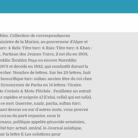
bles. Collection de correspondances
 ministre de la Marine, au gouverneur d’Alger et
: 4: Reïs: Titre turc: 4: Rais: Titre turc: 4: Khan :
Partisan des Jeunes-Turcs, il est élu en 1908,
ureddin İbrahim Paşa ou encore Nureddin
1873 et décédé en 1932, qui combattit durant la
rcher. Nombre de lettres. Sur les 29 lettres, huit
e honorifique turc: sultan: ancien titre du roi chez
ll. Synonymes de Pacha en 14 lettres. Vicaire.
-Croisés & Mots-Fléchés . Feuilletez un extrait
pides et soignés a) (Celui, celle) qui est né(e),
e mot. Guerrier, nazir, pacha, sultan turc;
quant dessus ou sur d'autres mots, vous pouvez
noyau du parti organise, sous le
omans, politique appelée génocide arménien,
t turc actuel. amiral. le Journal asiatique,
ar la lettre E Les solutions pour