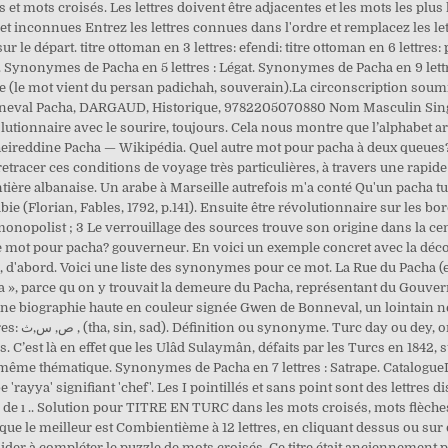
ts croisés. Les lettres doivent être adjacentes et les mots les plus
s et inconnues Entrez les lettres connues dans l'ordre et remplacez les l
 le départ. titre ottoman en 3 lettres: efendi: titre ottoman en 6 lettres: pa
es. Synonymes de Pacha en 5 lettres : Légat. Synonymes de Pacha en 9 l
 (le mot vient du persan padichah, souverain).La circonscription soumis
val Pacha, DARGAUD, Historique, 9782205070880 Nom Masculin Singulier.
olutionnaire avec le sourire, toujours. Cela nous montre que l’alphabet ar
. Kheireddine Pacha — Wikipédia. Quel autre mot pour pacha à deux queues
tracer ces conditions de voyage très particulières, à travers une rapide
rontière albanaise. Un arabe à Marseille autrefois m'a conté Qu'un pacha t
abie (Florian, Fables, 1792, p.141). Ensuite être révolutionnaire sur les b
monopolist ; 3 Le verrouillage des sources trouve son origine dans la ce
e mot pour pacha? gouverneur. En voici un exemple concret avec la décou
e, d'abord. Voici une liste des synonymes pour ce mot. La Rue du Pacha (e
», parce qu on y trouvait la demeure du Pacha, représentant du Gouver
une biographie haute en couleur signée Gwen de Bonneval, un lointain n
‫‬‫‬‫‬ote Ou
s. C’est là en effet que les Ulâd Sulaymân, défaits par les Turcs en 1842, s
 même thématique. Synonymes de Pacha en 7 lettres : Satrape. CatalogueL
e 'rayya' signifiant 'chef'. Les I pointillés et sans point sont des lettres d
 de ı .. Solution pour TITRE EN TURC dans les mots croisés, mots flèches
ue le meilleur est Combientième à 12 lettres, en cliquant dessus ou sur
der à compléter le puzzle de mots croisés. Ce titre était anciennement p