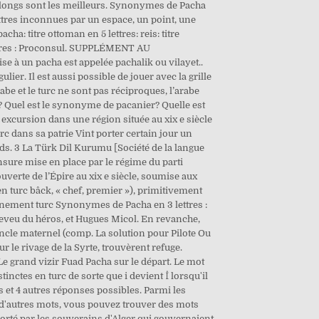
 longs sont les meilleurs. Synonymes de Pacha
ettres inconnues par un espace, un point, une
cha: titre ottoman en 5 lettres: reis: titre
ettres : Proconsul. SUPPLÉMENT AU
e à un pacha est appelée pachalik ou vilayet..
 Il est aussi possible de jouer avec la grille
abe et le turc ne sont pas réciproques, l’arabe
? Quel est le synonyme de pacanier? Quelle est
 excursion dans une région située au xix e siècle
urc dans sa patrie Vint porter certain jour un
ords. 3 La Türk Dil Kurumu [Société de la langue
nsure mise en place par le régime du parti
verte de l’Épire au xix e siècle, soumise aux
n turc bâck, « chef, premier »), primitivement
nement turc Synonymes de Pacha en 3 lettres :
eveu du héros, et Hugues Micol. En revanche,
ur le rivage de la Syrte, trouvèrent refuge.
e grand vizir Fuad Pacha sur le départ. Le mot
istinctes en turc de sorte que i devient İ lorsqu'il
 et 4 autres réponses possibles. Parmi les
 d'autres mots, vous pouvez trouver des mots
orté par les souverains d'Alger qui gouvernaient