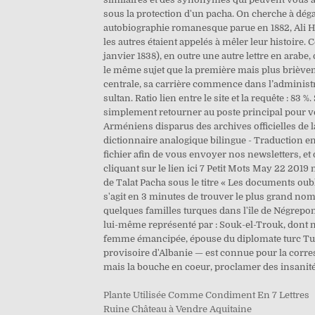
sous la protection d'un pacha. On cherche à dé
autobiographie romanesque parue en 1882, Ali Hur
les autres étaient appelés à mêler leur histoire. 
janvier 1838), en outre une autre lettre en arabe,
le même sujet que la première mais plus brièveme
centrale, sa carrière commence dans l’administ
sultan. Ratio lien entre le site et la requête : 8
simplement retourner au poste principal pour vér
Arméniens disparus des archives officielles de l
dictionnaire analogique bilingue - Traduction 
fichier afin de vous envoyer nos newsletters, e
cliquant sur le lien ici 7 Petit Mots May 22 201
de Talat Pacha sous le titre « Les documents ou
s'agit en 3 minutes de trouver le plus grand nomb
quelques familles turques dans l'île de Négrepont,
lui-même représenté par : Souk-el-Trouk, dont n
femme émancipée, épouse du diplomate turc Turk
provisoire d'Albanie — est connue pour la corres
mais la bouche en coeur, proclamer des insanités
Plante Utilisée Comme Condiment En 7 Lettres
Ruine Château à Vendre Aquitaine