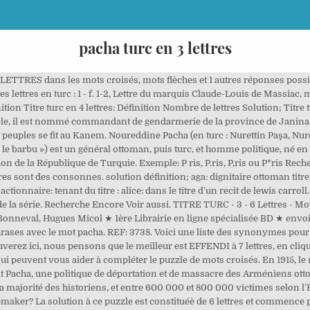
pacha turc en 3 lettres
TRES dans les mots croisés, mots flèches et 1 autres réponses possi
s lettres en turc : 1 - f. 1-2, Lettre du marquis Claude-Louis de Massiac,
ion Titre turc en 4 lettres: Définition Nombre de lettres Solution; Titre turc
ècle, il est nommé commandant de gendarmerie de la province de Janina.. 
 peuples se fit au Kanem. Noureddine Pacha (en turc : Nurettin Paşa, N
e barbu ») est un général ottoman, puis turc, et homme politique, né en 
n de la République de Turquie. Exemple: P ris, P.ris, P,ris ou P*ris Reche
 autres sont des consonnes. solution définition; aga: dignitaire ottoman titr
tionnaire: tenant du titre : alice: dans le titre d'un recit de lewis carro
la série. Recherche Encore Voir aussi. TITRE TURC - 3 - 6 Lettres - Mots
nneval, Hugues Micol ★ 1ère Librairie en ligne spécialisée BD ★ envois ra
hrases avec le mot pacha. REF: 3738. Voici une liste des synonymes pour c
erez ici, nous pensons que le meilleur est EFFENDI à 7 lettres, en cli
 peuvent vous aider à compléter le puzzle de mots croisés. En 1915, le 
 Pacha, une politique de déportation et de massacre des Arméniens ott
majorité des historiens, et entre 600 000 et 800 000 victimes selon l'Éta
maker? La solution à ce puzzle est constituéè de 6 lettres et commence p