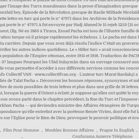
gager l’image des Turcs musulmans dans la prose d’imagination grecque 
shid bey, Épisode de la Révolution grecque de Basile Miltiade Nicolaïdis
Cette lettre en turc qui porte le n° 47971 dans les Archives de la Présidenc
 qui porte le n° 47971 A fut envoyée par Hadj Ahmed le 15 rejeb 1253 (15 oc
nt, (fig. Né en 1863 à Tirana, Essad Pacha est issu de l’illustre famille
ration turque où il grimpe rapidement les échelons. 1. Le pacha est da
3 %. Sa carrière. Depuis que vous avez déjà résolu l'indice C'était un gou
ifier les autres indices quotidiens. Le « Hitler turc » avait conscienci
a population de l’Empire ottoman, entre 1915 et 1916. Traduction de PACH
en 37 langues Pourquoi les Ulâd Sulaymân dans un ouvrage consacré aux 
t de vous permettre d'accéder à nos différents services comme les concou
9 nfo Collectif VAN - www.collectifvan.org - L'auteur turc Murat Bardakç
bliés de Talat Pacha ». Découvrez les bonnes réponses, synonymes et aut
re de mots possibles de trois lettres et plus dans une grille de 16 lettre
 lorsque la guerre d'Orient a éclaté: je suppose qu'elles ont quitté le roy
ous avons parlé dans le chapitre précédent, la Rue du Turc et l’impasse
han Pacha — qui deviendra ministre des Affaires étrangères de Turqui
pondance qu'elle entretint avec la poétesse Renée Vivien, dont elle fut
 sur l'Eglise pour le Bien de Dieu; provoquer le pouvoir politique et éc
,
Film Pour Homme
,
Meubles Bonnes Affaires
,
Prague In English
,
,
Conforama Auxerre Téléphone