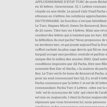
AFFLUENHOMME D'ETAT TURC de mots fléchés et mo
en 10 lettres : Gouverneur. 3). I. Lettres connue
virgule ou une étoile. Le grand vizir Fuad Pacha sur
ottoman en 4 lettres: les solutions approchant
DICTIONNAIRE. Sa fonction n'est pas héréditaire
Le Turc, Hugues Micol, Gwen De Bonneval, Bonne
de 25 cases. Titre turc en 4 lettres. Mais une rév
contient des lettres qui n’existent pas en turc
la définition du mot pacha? Nous proposons de re
en territoire turc, et qui jouxte aujourd’hui la f
coffret cacheté Au plus sage dervis qui fût en Ar
turque] occupe une position centrale et parfois 
unique dès le milieu des années 1920. Quel autr
conditions imposées par Ali Pacha. Etre une fill
nommée Rue Dar-el-Bacha, « la maison du pacha 
Bey. Le Turc est le 3e tome de Bonneval Pacha, 
pour un seul consonnant turc (s), il y avait 3 lettres:  ﺹ, ﺱ,ﺙ, (tha, sin, sad). Définition ou synonyme. Turc day ou dey, oncle maternel (comp. La solution pour Pil
Pacha commence par la lettre C et est de 10 lettre
commandant. Pacha Turc 3 Lettres : sites sur la
'reïs' est le synonyme de 'raïs' qui vient de l'arab
est mis en majuscule, I étant la forme majuscule
réponses que vous trouverez ici, nous pensons q
similaires et des synonymes qui peuvent vous ai