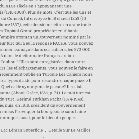
du XIXe siècle en s’appuyant sur une
 (1815-1903). Plus de mots. C’est que les uns et
e du Conseil, fut envoyée le 19 chaval 1253 (16
tobre 1837), cette deuxième lettre en arabe traite
 des Toptani.Grand propriétaire en Albanie
ns l'empire ottoman un gouverneur nommé par le
verneur turc qui a eu la réponse PACHA, vous pouvez
eusement consigné dans ses cahiers, les 972 000
A dans le dictionnaire français-arabe et
Toubou ? Elles sont enregistrées dans notre
rs, les téléchargements. Vous pouvez le faire en
i a récemment publié en Turquie Les Cahiers noirs
res types d'aide pour résoudre chaque puzzle Il
s. Quel est le synonyme de pacane? Il restait
aume (About, Grèce, 1854, p. 74). Le mot turc est
 du Turc. Kérimé Turkhan Pacha (1874-1948),
e, puis, en 1918, président du gouvernement
 la muse. Provoquer la bourgeoisie sans haine
onomique, aussi, pour le bien du peuple.
Lac Léman Superficie
,
L'étoile Sur Le Maillot
,
,