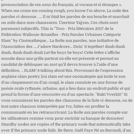
prononciation de ces sons du français, si vocaux et si étranges ».
When me come me coming rough, you know I'm above, La suite des
paroles ci-dessous . ... Il m'ôtait les paroles de ma bouche et marchait
un mile dans mes chaussures. Üzerime Yağsın. Ces choix sont
purement subjectifs. This is "Toro - Prix littéraires 2017 de la
Fédération Wallonie-Bruxelles - Prix Paroles Urbaines Catégorie
Slam" by Cinémathèque… La Boîte aux paroles, une initiative de
l’Association des … J'adore Hardcore... Doin' it together! duuh duuh
duuh, duuh duuh duuh Let the boys be boys! Cette lettre s'affiche
ensuite dans une grille partout où elle est présente et permet au
candidat de débloquer un mot qu’il devra trouver à l’aide d’une
définition. .. SLAM! 8 talking about this. Provenant de l'expression
anglaise slam poetry (où slam est une onomatopée qui imite le son
d'un claquement ou d'un coup), le slam consiste en une forme de
poésie orale rythmée, urbaine, qui a lieu dans un endroit public et qui
prend la forme d'une rencontre ou d'un spectacle. "Ruki Vverkh!" Si
vous connaissez les paroles des chansons de la liste ci-dessous, ou de
tout autre chanson interprétée par Ivy, faites-en profiter la
communauté en les retranscrivant. La Boîte aux paroles compte sur
les utilisateurs comme vous pour enrichir sa banque de données!
Standby nodes are copies of the primary node that automatically take
over if the primary node fails. Be there. Gaël Faye Né au Burundi, d'un