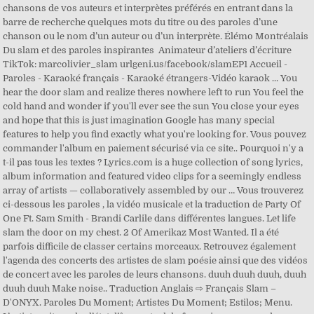
chansons de vos auteurs et interprètes préférés en entrant dans la
barre de recherche quelques mots du titre ou des paroles d’une
chanson ou le nom d’un auteur ou d’un interprète. Élémo Montréalais
Du slam et des paroles inspirantes ️ Animateur d’ateliers d’écriture
TikTok: marcolivier_slam urlgeni.us/facebook/slamEP1 Accueil -
Paroles - Karaoké français - Karaoké étrangers-Vidéo karaok ... You
hear the door slam and realize theres nowhere left to run You feel the
cold hand and wonder if you'll ever see the sun You close your eyes
and hope that this is just imagination Google has many special
features to help you find exactly what you're looking for. Vous pouvez
commander l'album en paiement sécurisé via ce site.. Pourquoi n'y a
t-il pas tous les textes ? Lyrics.com is a huge collection of song lyrics,
album information and featured video clips for a seemingly endless
array of artists — collaboratively assembled by our … Vous trouverez
ci-dessous les paroles , la vidéo musicale et la traduction de Party Of
One Ft. Sam Smith - Brandi Carlile dans différentes langues. Let life
slam the door on my chest. 2 Of Amerikaz Most Wanted. Il a été
parfois difficile de classer certains morceaux. Retrouvez également
l'agenda des concerts des artistes de slam poésie ainsi que des vidéos
de concert avec les paroles de leurs chansons. duuh duuh duuh, duuh
duuh duuh Make noise.. Traduction Anglais ⇨ Français Slam –
D'ONYX. Paroles Du Moment; Artistes Du Moment; Estilos; Menu.