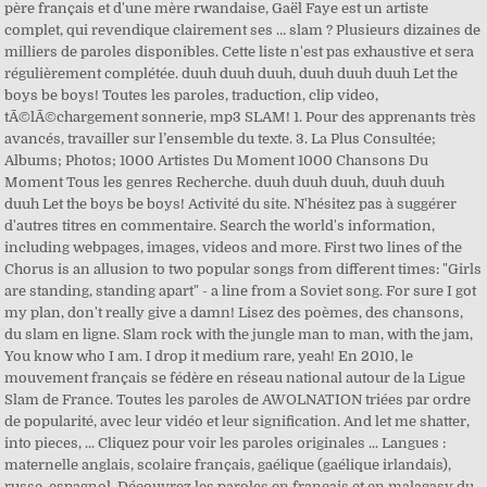
père français et d'une mère rwandaise, Gaël Faye est un artiste
complet, qui revendique clairement ses … slam ? Plusieurs dizaines de
milliers de paroles disponibles. Cette liste n'est pas exhaustive et sera
régulièrement complétée. duuh duuh duuh, duuh duuh duuh Let the
boys be boys! Toutes les paroles, traduction, clip video,
tÃ©lÃ©chargement sonnerie, mp3 SLAM! 1. Pour des apprenants très
avancés, travailler sur l’ensemble du texte. 3. La Plus Consultée;
Albums; Photos; 1000 Artistes Du Moment 1000 Chansons Du
Moment Tous les genres Recherche. duuh duuh duuh, duuh duuh
duuh Let the boys be boys! Activité du site. N'hésitez pas à suggérer
d'autres titres en commentaire. Search the world's information,
including webpages, images, videos and more. First two lines of the
Chorus is an allusion to two popular songs from different times: "Girls
are standing, standing apart" - a line from a Soviet song. For sure I got
my plan, don't really give a damn! Lisez des poèmes, des chansons,
du slam en ligne. Slam rock with the jungle man to man, with the jam,
You know who I am. I drop it medium rare, yeah! En 2010, le
mouvement français se fédère en réseau national autour de la Ligue
Slam de France. Toutes les paroles de AWOLNATION triées par ordre
de popularité, avec leur vidéo et leur signification. And let me shatter,
into pieces, ... Cliquez pour voir les paroles originales ... Langues :
maternelle anglais, scolaire français, gaélique (gaélique irlandais),
russe, espagnol. Découvrez les paroles en français et en malagasy du