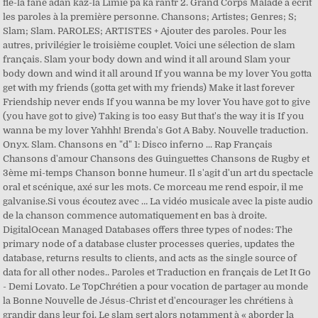
flè-la fané adan kaz-la Limiè pa ka rantr 2. Grand Corps Malade a écrit
les paroles à la première personne. Chansons; Artistes; Genres; S;
Slam; Slam. PAROLES; ARTISTES + Ajouter des paroles. Pour les
autres, privilégier le troisième couplet. Voici une sélection de slam
français. Slam your body down and wind it all around Slam your
body down and wind it all around If you wanna be my lover You gotta
get with my friends (gotta get with my friends) Make it last forever
Friendship never ends If you wanna be my lover You have got to give
(you have got to give) Taking is too easy But that's the way it is If you
wanna be my lover Yahhh! Brenda's Got A Baby. Nouvelle traduction.
Onyx. Slam. Chansons en "d" 1: Disco inferno ... Rap Français
Chansons d'amour Chansons des Guinguettes Chansons de Rugby et
3ème mi-temps Chanson bonne humeur. Il s'agit d'un art du spectacle
oral et scénique, axé sur les mots. Ce morceau me rend espoir, il me
galvanise.Si vous écoutez avec … La vidéo musicale avec la piste audio
de la chanson commence automatiquement en bas à droite.
DigitalOcean Managed Databases offers three types of nodes: The
primary node of a database cluster processes queries, updates the
database, returns results to clients, and acts as the single source of
data for all other nodes.. Paroles et Traduction en français de Let It Go
- Demi Lovato. Le TopChrétien a pour vocation de partager au monde
la Bonne Nouvelle de Jésus-Christ et d'encourager les chrétiens à
grandir dans leur foi. Le slam sert alors notamment à « aborder la