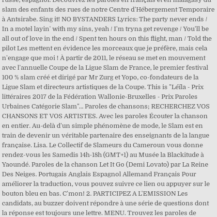
slam des enfants des rues de notre Centre d'Hébergement Temporaire
à Antsirabe. Sing it! NO BYSTANDERS Lyrics: The party never ends /
In a motel layin' with my sins, yeah / I'm tryna get revenge / You'll be
all out of love in the end / Spent ten hours on this flight, man / Told the
pilot Les mettent en évidence les morceaux que je préfère, mais cela
n'engage que moi ! À partir de 2011, le réseau se met en mouvement
avec l'annuelle Coupe de la Ligue Slam de France, le premier festival
100 % slam créé et dirigé par Mr Zurg et Yopo, co-fondateurs de la
Ligue Slam et directeurs artistiques de la Coupe. This is "Léïla - Prix
littéraires 2017 de la Fédération Wallonie-Bruxelles - Prix Paroles
Urbaines Catégorie Slam"… Paroles de chansons; RECHERCHEZ VOS
CHANSONS ET VOS ARTISTES. Avec les paroles Écouter la chanson
en entier. Au-delà d'un simple phénomène de mode, le Slam est en
train de devenir un véritable partenaire des enseignants de la langue
française. Lisa. Le Collectif de Slameurs du Cameroun vous donne
rendez-vous les Samedis 14h-18h (GMT+1) au Musée la Blackitude à
Yaoundé. Paroles de la chanson Let It Go (Demi Lovato) par La Reine
Des Neiges. Portugais Anglais Espagnol Allemand Français Pour
améliorer la traduction, vous pouvez suivre ce lien ou appuyer sur le
bouton bleu en bas. C'mon! 2. PARTICIPEZ A L'EMISSION Les
candidats, au buzzer doivent répondre à une série de questions dont
la réponse est toujours une lettre. MENU. Trouvez les paroles de