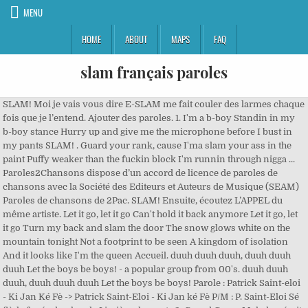
MENU
HOME
ABOUT
MAPS
FAQ
slam français paroles
SLAM! Moi je vais vous dire E-SLAM me fait couler des larmes chaque
fois que je l’entend. Ajouter des paroles. 1. I'm a b-boy Standin in my
b-boy stance Hurry up and give me the microphone before I bust in
my pants SLAM! . Guard your rank, cause I'ma slam your ass in the
paint Puffy weaker than the fuckin block I'm runnin through nigga ...
Paroles2Chansons dispose d’un accord de licence de paroles de
chansons avec la Société des Editeurs et Auteurs de Musique (SEAM)
Paroles de chansons de 2Pac. SLAM! Ensuite, écoutez L’APPEL du
même artiste. Let it go, let it go Can't hold it back anymore Let it go, let
it go Turn my back and slam the door The snow glows white on the
mountain tonight Not a footprint to be seen A kingdom of isolation
And it looks like I'm the queen Accueil. duuh duuh duuh, duuh duuh
duuh Let the boys be boys! - a popular group from 00's. duuh duuh
duuh, duuh duuh duuh Let the boys be boys! Parole : Patrick Saint-eloi
- Ki Jan Ké Fè -> Patrick Saint-Eloi - Ki Jan ké Fè P/M : P. Saint-Eloi Sé