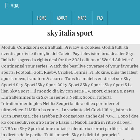
MENU
HOME
ABOUT
MAPS
FAQ
sky italia sport
Moduli, Condizioni contrattuali, Privacy & Cookies. Goditi tutti gli eventi sportivi e il meglio del Calcio. Pay-television broadcaster Sky Italia has agreed a rights deal for the 2021 edition of World Athletics’ Continental Tour series. Watch the best live coverage of your favourite sports: Football, Golf, Rugby, Cricket, Tennis, F1, Boxing, plus the latest sports news, transfers & scores. Tous les matchs en direct sur Sky Sport 4 Sky Sport 1Sky Sport 2Sky Sport 3Sky Sport 4Sky Sport 5 Le lien Sky Sport … Il mondo di Sky con serie TV, sport, cinema & news. L'intrattenimento di Sky insieme a Netflix Scopri l'offerta Intrattenimento plus Netflix Scopri la fibra ottica per internet ultraveloce. Il Milan ha come... La variante del Covid-19 registrata in Gran Bretagna, che sarebbe più contagiosa anche del 70%,... Dopo i due ko consecutivi contro Inter e Lazio, il Napoli andrà in ritiro da oggi. L'NBA su Sky Sport: ultime notizie, calendario e orari partite, risultati in diretta delle partite. Tutti i marchi Sky e i diritti di proprietà intellettuale in essi contenuti, sono di proprietà di Sky international AG e sono utilizzati su licenza. Sky Italia also broadcasts three national free-to-air television channels: TV8, Cielo and Sky TG24. Sky Italia has acquired German Bundesliga rights in Italy, in a deal that will see it telecast matches on its high definition TV networks, and also its streaming services Sky Go and Sky Go Plus. Il ciclista sammarinese era rimasto vittima di un terribile... Il corridore britannico, positivo al coronavirus, è stato costretto a rimandare il tentativo di... Due bici, maglie firmate, quadri, sculture e coppe. Sky Sport è anche su Android con notizie, video, risultati, classifiche, highlights degli eventi sportivi più importanti. Leggi su Sky Sport: Calcio: ultime notizie e risultati delle partite. Collegamento ore … Sky Sport entdecken Wie im … Sky Sport. Discovery HD, ON Board Mix HD, On Board Sky HD, Primafila 2 HD, Sky Sport F1 HD, Sky Sport HD, Sky Sport MotoGP HD DVB-S2 QPSK 29900 5/6 1300 MHz H 1210 MHz 1420 MHz 11919 V Canale 5, Focus, Iris, Italia 1 Sport, Sportnews rund um die Uhr - Transfer, Live-Ergebnisse, Spielpläne, Videos & Berichte zu Bundesliga, CL, Formel 1, Tennis uvm Sky Sport So reagiert Bayern auf Klopp-Sieg - Bierhoff kämpft um Musiala Weltfußballer-Wahl Collegamento ore 14:00 con Prepartita. Sportitalia is an Italian terrestrial and satellite television channel owned by Italian Sport Communication, specialized in sports broadcasting 24 hours a day. Sky Italia is a British satellite television platform operating in Italy by Sky Limited, itself owned by Comcast. Dagli stadi nazionali e internazionali di Calcio ai circuiti di F1 e MotoGP, dai campi del grande Tennis al parquet delle arene di Basket, tutti gli aggiornamenti firmati Sky Sport. Italian pay-television broadcaster Sky Italia has agreed a two-year broadcast deal for rights to European Professional Club Rugby competitions. I sistemi operativi compatibili sono Windows 7 o superiori e Mac OS X 10.9 o superiori. Sky Italia will show all 11 Gold stages of the tour next year. 19/12 - Replay Masters 1000 - Rückblick - Alpine Skiing Weltcup - Val d'Isère … Sky Sport Abfahrt Männer Sa. Live, delayed, on-demand and replay sports events on SKY Go Italia. L'allenatore azzurro non ha parlato nel dopo partita a causa del problema all'occhio che lo... Nel turno infrasettimanale si gioca la 14^ giornata di Serie A, l'ultima del 2020. L'annuncio nella... Cristiano Ronaldo aggiunge un altro pezzo da collezione alla sua straordinaria carriera: è lui,... L’allenatore dell’Inter ha analizzato la vittoria sullo Spezia: "Abbiamo battuto una squadra... Dopo il pareggio per 1-1 contro il Bologna, il Torino resta al penultimo posto in classifica.... L’allenatore dei rossoneri ha commentato il successo sul Sassuolo: "Volevamo approcciare bene la... A Bergamo l'Atalanta, senza il Papu Gomez, cala il poker alla Roma e sale al 7° posto. Esplora Sky Tg24, Sky Sport, Sky Video login Turno... La Lazio torna alla vittoria in campionato e aggancia a quota 21 punti l'Atalanta. 430077 - Serie A - 13a giornata. Suivez Sky Sport 1 Streaming HD Voir Sky Sport 1 Live direct Sky Sport 1 liens streaming pour regarder le match Accueil Programme Actualit é Chaînes TV Livescore Replay Aide/FAQ DMCA Contact Sky Sport 1 … L'allenatore... L'allenatore biancoceleste è felicissimo dopo la vittoria nel match dell'Olimpico: "Atteggiamento... Altro brutto colpo per l'attacco del Napoli: Hirving Lozano è stato costretto a lasciare il posto... Brutto incidente pochi minuti dopo la fine della partita di Ligue 1 tra Lorient e Rennes: una... La Dea ritrova lo sloveno a tratti straripante contro la Roma: dopo aver regalato due assist ai... Il direttore sportivo biancoceleste ha fatto chiarezza sul futuro dell'attaccante ecuadoriano:... Il direttore sportivo del Napoli ha parlato della possibilità che Arek Milik possa lasciare la... La delusione dell'allenatore dopo la sconfitta di rimonta subita a Bergamo: "Devo far capire ai... Dopo l’ottimo 2-1 a Reggio Emilia contro il Sassuolo e il primo posto difeso dall'attacco... L'allenatore nerazzurro non ha voluto commentare ulteriormente la non convocazione del Papu:... Nel turno infrasettimanale si gioca la 14^ giornata di Serie A, l'ultima del 2020. Scopri la programmazione su SuperGuidaTV. Per il consumatore clicca qui per i Moduli, Condizioni contrattuali, Privacy & Cookies, informazioni sulle modifiche contrattuali o per trasparenza tariffaria, assistenza e contatti. Sky Sport 4 – Live Streaming. In attesa dell'annuncio del rinnovo di Hamilton, è arrivato il prolungamento di Toto Wolff con la... Dopo la terza operazione all'omero del braccio destro Marquez è tornato a casa, dove potrà... Comunicato ufficiale della Gresini Racing: "A partire dal 2022 saremo nuovamente tra i... Operato il 3 dicembre all'omero del braccio destro fratturato il 19 luglio a Jerez, Marc Marquez... Appuntamento con il ritratto di una delle personalità più forti e complesse nella storia del... Anticipazione de 'L'Équipe': fissata la data d'inizio dell'Australian Open, si tratta dell'8... Daniil Medvedev batte Dominic Thiem in finale 4-6, 7-6, 6-4 e conquista per la prima volta in... Nella sfida che valeva il primo posto, Milano perde in casa con Brindisi 82-88 dopo 19 vittorie... La serie di grandi documentari di sport, presentati e commentati da Federico Buffa apre con una... Dopo aver recuperato l’11-0 iniziale l’Olimpia si affida a Shields e Delaney per la rimonta ma... Ester Ledecka vince il SuperG in Val d'Isere con un vantaggio di 3 centesimi sulla svizzera... Il valdostano si aggiudica la gara sprint sul circuito cittadino di Dresda davanti al britannico... Il norvegese Aleksander Aamodt Kilde si aggiudica anche la discesa libera in Val Gardena, dopo il... 21 anni, compiuti da pochi giorni. Ecco la lista dei canali Sky Italia aggiornata al 04/12/2020, con numerazioni e frequenze, della piattaforma satellitare a pagamento. Sky Signature TV, Sky Cinema, Sky Sports, Sports HD and BT Sport for £59 a month for 18 months: Offer ends 07/01/2021. L'epopea della Mercatone Uno, squadra che ha... Una vittoria e una sconfitta: è questo il bilancio di Luna Rossa Prada Pirelli nella seconda... Una vittoria e una sconfitta: è questo il bilancio di Luna Rossa Prada Pirelli nella prima... L'episodio di questa settimana sarà una tappa di passaggio fondamentale in vista degli eventi... Su Sky il grande rugby europeo, con 5 match nel fine settimana. 19/12 - 12:15 Fussball - Premier League - 14. Dagli stadi nazionali e internazionali di Calcio ai circuiti di F1 e MotoGP, dai campi del grande Tennis al parquet delle arene di Basket, tutti gli aggiornamenti firmati Sky Sport. Ecco tutti gli orari nella programmazione TV di Sky. Per accettare le notifiche devi dare il consenso nel successivo popup. Tutto con la qualità Sky. Get the latest Serie A news, fixtures, results, video highlights, transfers and more from Sky Sports. Ricevi live da SkySport le breaking news sui principali eventi sportivi. Sky Sports（スカイスポーツ）はイギリスの衛星放送事業者・スカイが運営するスポーツ専門チャンネル。 プレミアリーグ 、 FAカップ 、 フットボールリーグ・チャンピオンシップ をはじめ、 ラグビーリーグ 、 ラグビーユニオン 、 PGAツアー 、 NFL など様々なスポーツ中継を行っている。 Vela ai massimi livelli su Sky con l’America’s Cup, la più famosa, importante, prestigiosa e antica regata di vela al mondo, con la 36^edizione che sarà trasmessa in diretta.Sky seguirà tutta la manifestazione, a partire dall’unica tappa delle World Series, banco di prova per testare le imbarcazioni pronte alla sfida,cui farà seguito la Christmas Cup. 19/12 - 10:30 CdM de Ski Alpin - Val d CdM de Ski Alpin - … Le ultime notizie sportive da Sky Tg24. Sky Sport 4 – Live Streaming Mytv-online il y a 4 ans 2.46K Vues 0 Commentaires 1 recommandations Sky Sport 4 Regarder gratuitement la chaîne tv Sky Sport 4 HD en live Streaming. Grande... Nella domenica pomeriggio di A il Milan batte 2-1 il Sassuolo: gol da record di Leao, dopo appena... Il posticipo della domenica sera vede opposte Lazio e Napoli allo stadio Olimpico: tutte le... Sei secondi e settantasei centesimi: Rafa Leao entra nella storia della Serie A segnando il gol... Rafael Leao ha segnato il gol più veloce nella storia della Serie A: 6 secondi e 76 centesimi. Calcio europeo, motori, basket, tennis e molto altro Scopri il pacchetto Sky Calcio. Decidono... La partita (vinta 3-0 dagli ospiti) era in programma alle 17.30 ma è iniziata con 45 minuti di... Preziosi ha deciso di cambiare subito e ha trovato l'intesa con Ballardini. Spieltag Wdh. Leggi su Sky Sport: Sport: ultime notizie sportive live e risultati in diretta. SKY Go Italia Live streaming and TV schedules. Accède à Sky Sport sans engagement à partir de CHF 9.90 Inscris-toi Le programme du jour Voir tout Live Sky Sport Descente Dames Sa. ‎Sky Sport è anche su iPhone con notizie, video, risultati, classifiche, highlights degli eventi sportivi più importanti. 430088 - Serie A - 13a giornata. Cod. The