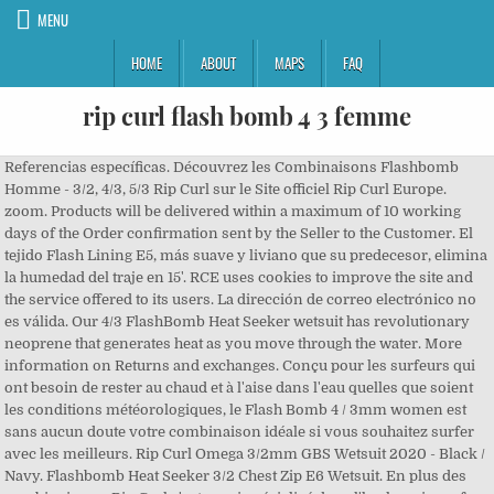
MENU
HOME
ABOUT
MAPS
FAQ
rip curl flash bomb 4 3 femme
Referencias específicas. Découvrez les Combinaisons Flashbomb Homme - 3/2, 4/3, 5/3 Rip Curl sur le Site officiel Rip Curl Europe. zoom. Products will be delivered within a maximum of 10 working days of the Order confirmation sent by the Seller to the Customer. El tejido Flash Lining E5, más suave y liviano que su predecesor, elimina la humedad del traje en 15'. RCE uses cookies to improve the site and the service offered to its users. La dirección de correo electrónico no es válida. Our 4/3 FlashBomb Heat Seeker wetsuit has revolutionary neoprene that generates heat as you move through the water. More information on Returns and exchanges. Conçu pour les surfeurs qui ont besoin de rester au chaud et à l'aise dans l'eau quelles que soient les conditions météorologiques, le Flash Bomb 4 / 3mm women est sans aucun doute votre combinaison idéale si vous souhaitez surfer avec les meilleurs. Rip Curl Omega 3/2mm GBS Wetsuit 2020 - Black / Navy. Flashbomb Heat Seeker 3/2 Chest Zip E6 Wetsuit. En plus des combinaisons, Rip Curl s'est aussi spécialisé dans l'horlogerie surf avec leur modèle phare, la Rip Curl GPS Watch. Free shipping . Uso recomendado en aguas con temperaturas de entre 11ºC - 15ºC. Rip Curl Flashbomb Wetsuit, Men’s Zip Free Fullsuit Wetsuit for Surfing, Watersports, Swimming, Snorkeling, Lightweight, Fast Drying Design for Durability, 3/2mm $421.00 - $489.95. Now with E6 Flash Lining throughout the body providing stretch and warmth, and our lightweight super stretch E6 neoprene throughout the arms and shoulders gives surfers unrestricted paddling and movement. Mesh skin panels absorb solar rays and reduce wind chill. //Template Tiempos de entrega en fecha por país y festivos [parte FRONTEND] The all new flash bomb 4/3 zip free is a high performance wetsuit with a multitude of Coldwater features. As low as £469.95. The Project Gutenberg eBook, Patience Sparhawk and Her Times, by Gertrude Franklin Horn Atherton. When the swell picks up, its up to you to be ready. Seams are taped with E6 Flash Lining Tape for extra comfort and sealing out water. fato rip curl flash bomb 4/3. Rip Curl board shorts, wetsuits, flip-flops, rash guards and swimsuits will help you look good and feel good. Achat Combinaison Rip Curl - Dawn Patrol 4/3 mm Chest Zip - Slate 2020, rayon Combinaisons 4/3, Néopréne, 4/3mm Men's Rip Curl FLASH BOMB Hooded Fullsuit. This update means 25 % more stretch, faster drying time, less weight, and more comfort. $469.95 + $9.99 shipping . evo.com : evo.com : Now made with E6 Flash Lining for improved stretch, warmth, and quick-dry capabilities, the Rip Curl 4/3 Flashbomb Steamer Wetsuit is a cool water staple. E5 Flash lining. Le nouveau Rip Curl E5 Flash Lining est 25% plus stretch, moins épais et ultra léger. Sin ninguna duda, el neopreno Rip Curl Flash Bomb es uno de los mejores, y más cálidos, neoprenos de la actualidad. Uno de los trajes mas caros y calientes del mercado.Super comodo y sin cremalleras. $399.95. This wetsuit has the new E5 Flash lining which provides 25% more … The Rip Curl 4/3 Flashbomb Steamer Wetsuit - Women's is in stock now. The Flashbomb 4/3 Zip Free wetsuit is the perfect combination of stretch and warmth. -En caso de que el producto este en oferta puede hacer un cambio de talla haciéndose cargo del envío de devolución del paquete a nuestras instalaciones. Traje de neopreno Women Flashbomb 4/3 409,99 € El traje cuenta con el nuevo forro Flash E5, que proporciona un 25 % más de elasticidad y tiene un perfil más bajo y más ligero que su antecesor. This suit provides unparalleled stretch, warmth and comfort in and out of the water. Guía de tallas. La combinaison Rip Curl Flash Bomb est connue pour être celle qui sèche la plus vite au monde ! Si estás entre dos tallas, te recomendamos que te decantes por la que más se ajusta a su peso. Dotée de composants haut de gamme la combinaison Rip Curl Flash Bomb est extrêmement efficace dans toutes les conditions et vous procure une sensation unique de chaleur sèche., Modèle Flashbomb Rip Curl no deja de sorprendernos y, para esta temporada 2020-2021, ha renovado uno de sus gama alta más potentes, el Flash Bomb, con el nuevo tejido E6 Flash Lining. Buy Online the Rip Curl Flashbomb 43gb C/Zip Stmr for Men on the Official Rip Curl Website Su posicionamiento en zonas que no afectan directamente a la remada, hace que sea un traje muy cómodo de llevar, proporcionando una mejora en la elasticidad de la remada y en los movimientos dentro del agua en general, atrasando la aparición del efecto fatiga para que puedas estar más tiempo en el agua. La combinaison de surf FLASH BOMB est la gamme haute de chez Rip Curl. The SIMA award-winning Rip Curl Flashbomb 4/3 Gb has been updated this year to feature the all-new E5 Flash lining. Youtube – How to Put on a Zipless Wetsuit. In accordance with the General Data Protection Regulation (EU Regulation 2016/76), you have a right of access to the information we hold about you, a right of rectification, deletion, limitation and portability of the data collected. In case he does not object, the user allows the use of cookies by RCE on his computer. E6 Flash Lining Smooth face seal Seam sealed Surf longer in cooler water. One of the warmest and comfortable linings available. Use of the RIP CURL trademarks by Rip Curl, Ltd. under license from Rip Curl international Pty, Ltd. We use Cookies - by using this site or closing this message you’re agreeing to our Cookies policy. $459.95. 5/4mm Men's Rip Curl FLASH BOMB Hooded Fullsuit. -En Tablas Surf Shop puedes devolver o cambiar un producto hasta pasados 100 dias desde la recepción de este. Rip Curl Flashbomb 4/3 Zip Free Pedidos rápidos y fáciles en la tienda en línea de Blue Tomato . fato billabong salty dayz 1/1 fato billabong launch 2/2. The Women's Flashbomb Wetsuit Steamer is the ultimate female wetsuit constructed with 100% E5 Flash lining and taping for retaining heat and the world's fastest drying time. Combinaison surf Rip Curl Women FlashBomb Chest Zip 4/3 2019 Black Grey - EN PROMO à 245,95 € au lieu de 409,95 € - LIVRAISON OFFERTE - Collection Rip Curl 2019, Surf/Kite, Coupe spécifique femme, Epaisseur 4/3 mm, E5 Flash Lining, Front Zip. Cremallera en la espalda. 2º Seleccione el color y la talla que deseas en la ficha de producto. -Consultar en el apartado preguntas frecuentes en la parte inferior izquierda de la página web. Combinaison Flashbomb 4/3 Chest Zip 469,99 € Maintenant avec la technologie E6 Flash Lining qui offre 20 % d’élasticité, de la chaleur, et sèche très rapidement. 3º Entre las tallas y el botón de comprar, tienes la fecha aproximada de entrega en su domicilio. This eBook is for the use of anyone anywhere in the United States and most other parts of the world at no cost and with almost no restrictions whatsoever. If you’ve purchased a Rip Curl wetsuit from an authorised Rip Curl retailer, you’re in luck! | As low as £259.95. Please note sizing information is listed in centimetres. Join the Rip Curl Crew and we will keep you up to date with all the latest news, products and promotions. La bombe éclair Rip Curl Flashbomb 4/3 Go, primée par le SIMA, a été mise à jour cette année avec le tout nouveau revêtement Flash E5. ... Use of the RIP CURL trademarks by Rip Curl, Ltd. under license from Rip Curl international Pty, Ltd. 72,00 €, Special Price E6 Flash Lining The Women's Flashbomb 4/3 Chest Zip wetsuit is now equipped E6 neoprene, fast drying E6 Flash lining, and E6 Flash Lining Tape. Gamme FLASH BOMB. Le haut de gamme Flash Bomb offre des performances hallucinantes sur la souplesse et la chaleur à l’usage. RIP CURL JUNIOR FLASH BOMB La combinación perfecta de calidez y elasticidad. Découvrez les Combinaisons Intégrales Femme - 3/2, 4/3, 5/3 Rip Curl sur le Site officiel Rip Curl Europe. If you’re headed for the coldest waters though, look for one of the Rip Curl Flash Bomb 5/3 wetsuits that include the E5 Flash lining on the entirety of the suit, or go all out on the Rip Curl Flash Bomb 6/4 hooded wetsuit for all-over thermal protection. Asumiremos que está de acuerdo con esto, pero puede optar por no participar si lo desea. Tape E5. Metric / Imperial 152.5cm to 180.5cm … 260,00 €, Special Price Gracias a las nuevas fibras Flash Lining E5 retiene aún más el calor corporal sin añadirle peso adicional. $369.95. Más elástico que nunca gracias al neopreno E5, también retine mejor el calor corporal gracias a las nuevas fibras Flash Lining E5 ¡Todo sin añadirle peso! Para información más detallada de los gastos de envío, solo tienes que consultar en preguntas frecuentes, en el chat de la página, web o enviar un email a Web@tablassurfshop.com y le informaremos, también nos puede consultar mediante el chat de la página web. The Flashbomb 4/3 Chest Zip Wetsuit is back, now with E6 Flash Lining to provide 20% stretch, warmth and quick dry technology. Rip Curl surf booties, surf hoods and surf gloves are also available for the surfer or diver in colder waters. If you’re headed for the coldest waters though, look for one of the Rip Curl Flash Bomb 5/3 wetsuits that include the E5 Flash lining on the entirety of the suit, or go all out on the Rip Curl Flash Bomb 6/4 hooded wetsuit for all-over thermal protection. Rip Curl 4/3mm Men's Flash Bomb Fullsuit - Zip Free 5.0 out of 5 stars 1. -Envío de pedidos inferiores a 100€ (sin IVA) tiene un coste de 10€. -Todas las ventas van excluidas de IVA, para ver los precios correctos regístrese y ponga el código postal de envío. Si eres de esos surfers que buscan el mejor rendimiento ¡ el Flash Bomb Heat Seaker está hecho para ti! Nuevo ronda los 400 euros Moaña PONTEVEDRA El neopreno que más rápido seca del mundo: Rip Curl Flashbomb 4/3 Gb Chest Zip El Flashbomb, ganador del premio SIMA, ha sido actualizado este año con el nuevo forro E5 Flash. El E6 Flash Lining o