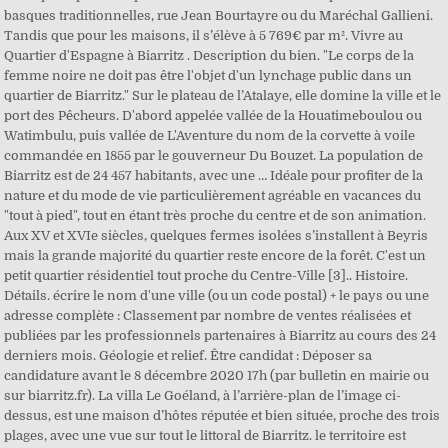
basques traditionnelles, rue Jean Bourtayre ou du Maréchal Gallieni.
Tandis que pour les maisons, il s’élève à 5 769€ par m². Vivre au
Quartier d'Espagne à Biarritz . Description du bien. "Le corps de la
femme noire ne doit pas être l'objet d'un lynchage public dans un
quartier de Biarritz." Sur le plateau de l’Atalaye, elle domine la ville et le
port des Pêcheurs. D'abord appelée vallée de la Houatimeboulou ou
Watimbulu, puis vallée de L'Aventure du nom de la corvette à voile
commandée en 1855 par le gouverneur Du Bouzet. La population de
Biarritz est de 24 457 habitants, avec une … Idéale pour profiter de la
nature et du mode de vie particulièrement agréable en vacances du
"tout à pied", tout en étant très proche du centre et de son animation.
Aux XV et XVIe siècles, quelques fermes isolées s’installent à Beyris
mais la grande majorité du quartier reste encore de la forêt. C'est un
petit quartier résidentiel tout proche du Centre-Ville [3].. Histoire.
Détails. écrire le nom d'une ville (ou un code postal) + le pays ou une
adresse complète : Classement par nombre de ventes réalisées et
publiées par les professionnels partenaires à Biarritz au cours des 24
derniers mois. Géologie et relief. Être candidat : Déposer sa
candidature avant le 8 décembre 2020 17h (par bulletin en mairie ou
sur biarritz.fr). La villa Le Goéland, à l’arrière-plan de l’image ci-
dessus, est une maison d’hôtes réputée et bien située, proche des trois
plages, avec une vue sur tout le littoral de Biarritz. le territoire est