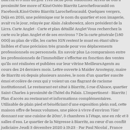
proximité See more of Kiné/Ostéo Biarritz Larochefoucauld on
Facebook.Kiné/Ostéo Biarritz Larochefoucauld. Quelques vergers,
Déjà en 2015, une polémique sur le nom du quartier et son imagerie,
avait vu le jour, relayée par Alain Jakubowicz, alors président de la
Licra. Carte Anglet - Carte et plan détaillé Anglet Vous recherchez la
carte ou le plan Anglet et de ses environs ? De la carte générale (1:80
000) au plan de ville, les cartes IGN restent le must en étant ultra-
lisibles et d’une précision très grande pour vos déplacements
professionnels ou personnels. En savoir plus La comparaison entre
les professionnels de l’immobilier s’effectue en fonction des ventes
qu’ils ont réalisées et publiées sur leur vitrine MeilleursAgents au
cours des 24 derniers mois. Lettre ouverte à Maider Arosteguy, maire
de Biarritz où depuis plusieurs années, le nom d’un quartier suscite
émoi et colère de ceux qui y voient un cas flagrant de racisme
institutionnel. Le restaurant est situé à Biarritz, 5 rue d’Alsace, quartier
Saint-Charles à proximité de l’hôtel du Palais. L'Impertinent - Biarritz |
Plan d'accès au restaurant et informations complémentaires.
Utilisable de plain pied et bénéficiant d'une exposition plein sud, cette
maison offre de beaux volumes, une pièce à vivre d'environ 75m²
donnant sur une cuisine de 20m², 3 chambres à l'étage, une en rdc et 3
salles d'eau. Le quartier de la Négresse à Biarritz, au cœur d'un conflit
judiciaire Jeudi 3 décembre 2020 à 19:23 - Par Paul Nicolaï , France