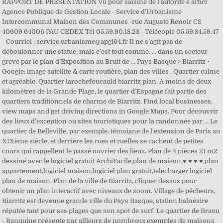
RAPPORT DE PRESENTATION Vu pour saisine de l’autorité e articl
Agence Publique de Gestion Locale - Service d'Urbanisme
Intercommunal Maison des Communes -rue Auguste Renoir CS
40609 64006 PAU CEDEX Tél 05.59.90.18.28 - Télécopie 05.59.84.59.47
- Courriel : service.urbanisme@apgl64.fr Il ne s’agit pas de
déboulonner une statue, mais c’est tout comme. ... dans un secteur
grevé par le plan d’Exposition au Bruit de … Pays Basque > Biarritz •
Google: image satellite & carte routière, plan des villes . Quartier calme
et agréable. Quartier larochefoucauld biarritz plan. A moins de deux
kilomètres de la Grande Plage, le quartier d’Espagne fait partie des
quartiers traditionnels de charme de Biarritz. Find local businesses,
view maps and get driving directions in Google Maps. Pour découvrir
des lieux d’exception ou sites touristiques pour la randonnée par … Le
quartier de Belleville, par exemple, témoigne de l'extension de Paris au
XIXème siècle, et derrière les rues et ruelles se cachent de petites
cours qui rappellent le passé ouvrier des lieux. Plan de 3 pièces 21 m2
dessiné avec le logiciel gratuit ArchiFacile,plan de maison,♥ ♥ ♥ ♥,plan
appartement,logiciel maison,logiciel plan gratuit,telecharger logiciel
plan de maison. Plan de la ville de Biarritz, cliquer dessus pour
obtenir un plan interactif avec niveaux de zoom. Village de pêcheurs,
Biarritz est devenue grande ville du Pays Basque, station balnéaire
réputée tant pour ses plages que son spot de surf. Le quartier de Braou
- Ranquine présente par ailleurs de nombreux exemples de maisons