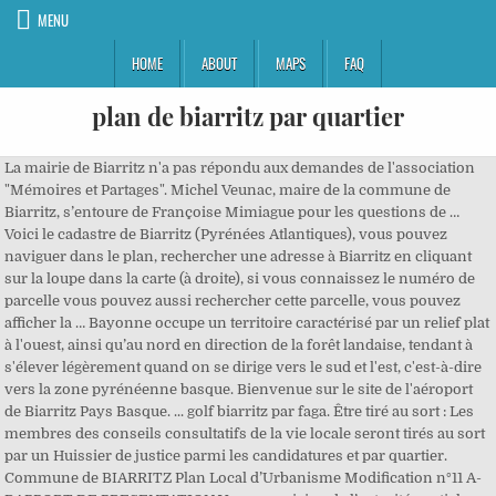
MENU
HOME
ABOUT
MAPS
FAQ
plan de biarritz par quartier
La mairie de Biarritz n'a pas répondu aux demandes de l'association
"Mémoires et Partages". Michel Veunac, maire de la commune de
Biarritz, s’entoure de Françoise Mimiague pour les questions de …
Voici le cadastre de Biarritz (Pyrénées Atlantiques), vous pouvez
naviguer dans le plan, rechercher une adresse à Biarritz en cliquant
sur la loupe dans la carte (à droite), si vous connaissez le numéro de
parcelle vous pouvez aussi rechercher cette parcelle, vous pouvez
afficher la … Bayonne occupe un territoire caractérisé par un relief plat
à l'ouest, ainsi qu’au nord en direction de la forêt landaise, tendant à
s'élever légèrement quand on se dirige vers le sud et l'est, c'est-à-dire
vers la zone pyrénéenne basque. Bienvenue sur le site de l'aéroport
de Biarritz Pays Basque. ... golf biarritz par faga. Être tiré au sort : Les
membres des conseils consultatifs de la vie locale seront tirés au sort
par un Huissier de justice parmi les candidatures et par quartier.
Commune de BIARRITZ Plan Local d’Urbanisme Modification n°11 A-