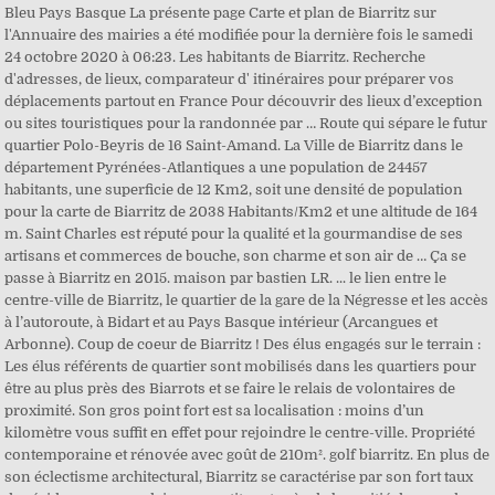
Bleu Pays Basque La présente page Carte et plan de Biarritz sur
l'Annuaire des mairies a été modifiée pour la dernière fois le samedi
24 octobre 2020 à 06:23. Les habitants de Biarritz. Recherche
d'adresses, de lieux, comparateur d' itinéraires pour préparer vos
déplacements partout en France Pour découvrir des lieux d’exception
ou sites touristiques pour la randonnée par … Route qui sépare le futur
quartier Polo-Beyris de 16 Saint-Amand. La Ville de Biarritz dans le
département Pyrénées-Atlantiques a une population de 24457
habitants, une superficie de 12 Km2, soit une densité de population
pour la carte de Biarritz de 2038 Habitants/Km2 et une altitude de 164
m. Saint Charles est réputé pour la qualité et la gourmandise de ses
artisans et commerces de bouche, son charme et son air de … Ça se
passe à Biarritz en 2015. maison par bastien LR. ... le lien entre le
centre-ville de Biarritz, le quartier de la gare de la Négresse et les accès
à l’autoroute, à Bidart et au Pays Basque intérieur (Arcangues et
Arbonne). Coup de coeur de Biarritz ! Des élus engagés sur le terrain :
Les élus référents de quartier sont mobilisés dans les quartiers pour
être au plus près des Biarrots et se faire le relais de volontaires de
proximité. Son gros point fort est sa localisation : moins d’un
kilomètre vous suffit en effet pour rejoindre le centre-ville. Propriété
contemporaine et rénovée avec goût de 210m². golf biarritz. En plus de
son éclectisme architectural, Biarritz se caractérise par son fort taux