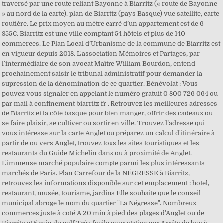
traversé par une route reliant Bayonne à Biarritz (« route de Bayonne
» au nord de la carte). plan de Biarritz (pays Basque) vue satellite, carte
routière. Le prix moyen au mètre carré d’un appartement est de 6
855€. Biarritz est une ville comptant 54 hôtels et plus de 140
commerces. Le Plan Local d’Urbanisme de la commune de Biarritz est
en vigueur depuis 2018. L'association Mémoires et Partages, par
l'intermédiaire de son avocat Maître William Bourdon, entend
prochainement saisir le tribunal administratif pour demander la
supression de la dénomination de ce quartier. Bénévolat : Vous
pouvez vous signaler en appelant le numéro gratuit 0 800 726 064 ou
par mail à confinement biarritz fr . Retrouvez les meilleures adresses
de Biarritz et la côte basque pour bien manger, offrir des cadeaux ou
se faire plaisir, se cultiver ou sortir en ville. Trouvez l’adresse qui
vous intéresse sur la carte Anglet ou préparez un calcul d'itinéraire à
partir de ou vers Anglet, trouvez tous les sites touristiques et les
restaurants du Guide Michelin dans ou à proximité de Anglet.
L'immense marché populaire compte parmi les plus intéressants
marchés de Paris. Plan Carrefour de la NÉGRESSE à Biarritz,
retrouvez les informations disponible sur cet emplacement : hotel,
restaurant, musée, tourisme, jardins Elle souhaite que le conseil
municipal abroge le nom du quartier "La Négresse". Nombreux
commerces juste à coté A 20 min à pied des plages d'Anglet ou de
Biarritz et 5 min du golf Très facile pour stationner Arrêts de bus à