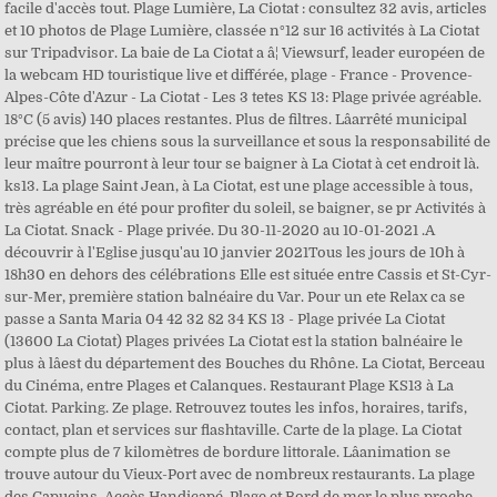
facile d'accès tout. Plage Lumière, La Ciotat : consultez 32 avis, articles
et 10 photos de Plage Lumière, classée n°12 sur 16 activités à La Ciotat
sur Tripadvisor. La baie de La Ciotat a â¦ Viewsurf, leader européen de
la webcam HD touristique live et différée, plage - France - Provence-
Alpes-Côte d'Azur - La Ciotat - Les 3 tetes KS 13: Plage privée agréable.
18°C (5 avis) 140 places restantes. Plus de filtres. Lâarrêté municipal
précise que les chiens sous la surveillance et sous la responsabilité de
leur maître pourront à leur tour se baigner à La Ciotat à cet endroit là.
ks13. La plage Saint Jean, à La Ciotat, est une plage accessible à tous,
très agréable en été pour profiter du soleil, se baigner, se pr Activités à
La Ciotat. Snack - Plage privée. Du 30-11-2020 au 10-01-2021 .A
découvrir à l'Eglise jusqu'au 10 janvier 2021Tous les jours de 10h à
18h30 en dehors des célébrations Elle est située entre Cassis et St-Cyr-
sur-Mer, première station balnéaire du Var. Pour un ete Relax ca se
passe a Santa Maria 04 42 32 82 34 KS 13 - Plage privée La Ciotat
(13600 La Ciotat) Plages privées La Ciotat est la station balnéaire le
plus à lâest du département des Bouches du Rhône. La Ciotat, Berceau
du Cinéma, entre Plages et Calanques. Restaurant Plage KS13 à La
Ciotat. Parking. Ze plage. Retrouvez toutes les infos, horaires, tarifs,
contact, plan et services sur flashtaville. Carte de la plage. La Ciotat
compte plus de 7 kilomètres de bordure littorale. Lâanimation se
trouve autour du Vieux-Port avec de nombreux restaurants. La plage
des Capucins. Accès Handicapé. Plage et Bord de mer le plus proche