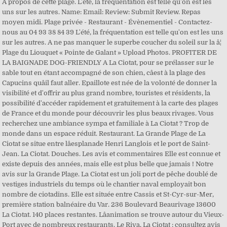
À propos de cette plage. L'été, la fréquentation est telle qu'on est les
uns sur les autres. Name: Email: Review: Submit Review. Repas
moyen midi. Plage privée - Restaurant - Évènementiel - Contactez-
nous au 04 93 38 84 39 L'été, la fréquentation est telle qu'on est les uns
sur les autres. A ne pas manquer le superbe coucher du soleil sur la â¦
Plage du Liouquet « Pointe de Galant » Upload Photos. PROFITER DE
LA BAIGNADE DOG-FRIENDLY A La Ciotat, pour se prélasser sur le
sable tout en étant accompagné de son chien, câest à la plage des
Capucins quâil faut aller. Epaillote est née de la volonté de donner la
visibilité et d'offrir au plus grand nombre, touristes et résidents, la
possibilité d'accéder rapidement et gratuitement à la carte des plages
de France et du monde pour découvrir les plus beaux rivages. Vous
recherchez une ambiance sympa et familiale à La Ciotat ? Trop de
monde dans un espace réduit. Restaurant. La Grande Plage de La
Ciotat se situe entre lâesplanade Henri Langlois et le port de Saint-
Jean. La Ciotat. Douches. Les avis et commentaires Elle est connue et
existe depuis des années, mais elle est plus belle que jamais ! Notre
avis sur la Grande Plage. La Ciotat est un joli port de pêche doublé de
vestiges industriels du temps où le chantier naval employait bon
nombre de ciotadins. Elle est située entre Cassis et St-Cyr-sur-Mer,
première station balnéaire du Var. 236 Boulevard Beaurivage 13600
La Ciotat. 140 places restantes. Lâanimation se trouve autour du Vieux-
Port avec de nombreux restaurants. Le Riva, La Ciotat : consultez avis