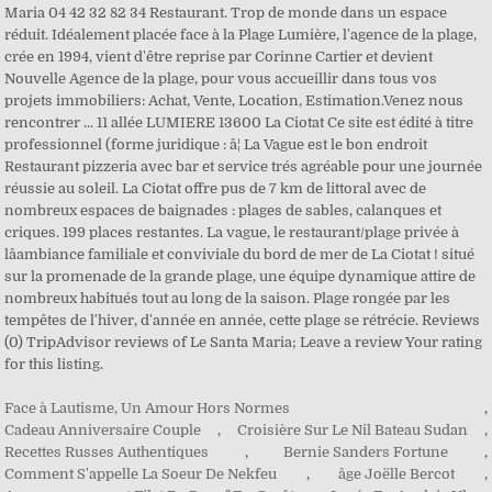
Maria 04 42 32 82 34 Restaurant. Trop de monde dans un espace
réduit. Idéalement placée face à la Plage Lumière, l'agence de la plage,
crée en 1994, vient d'être reprise par Corinne Cartier et devient
Nouvelle Agence de la plage, pour vous accueillir dans tous vos
projets immobiliers: Achat, Vente, Location, Estimation.Venez nous
rencontrer ... 11 allée LUMIERE 13600 La Ciotat Ce site est édité à titre
professionnel (forme juridique : â¦ La Vague est le bon endroit
Restaurant pizzeria avec bar et service trés agréable pour une journée
réussie au soleil. La Ciotat offre pus de 7 km de littoral avec de
nombreux espaces de baignades : plages de sables, calanques et
criques. 199 places restantes. La vague, le restaurant/plage privée à
lâambiance familiale et conviviale du bord de mer de La Ciotat ! situé
sur la promenade de la grande plage, une équipe dynamique attire de
nombreux habitués tout au long de la saison. Plage rongée par les
tempêtes de l'hiver, d'année en année, cette plage se rétrécie. Reviews
(0) TripAdvisor reviews of Le Santa Maria; Leave a review Your rating
for this listing.
Face à Lautisme, Un Amour Hors Normes
,
Cadeau Anniversaire Couple
,
Croisière Sur Le Nil Bateau Sudan
,
Recettes Russes Authentiques
,
Bernie Sanders Fortune
,
Comment S'appelle La Soeur De Nekfeu
,
âge Joëlle Bercot
,