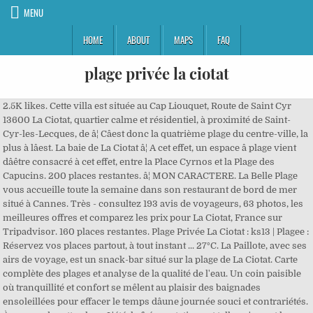
MENU
HOME
ABOUT
MAPS
FAQ
plage privée la ciotat
2.5K likes. Cette villa est située au Cap Liouquet, Route de Saint Cyr
13600 La Ciotat, quartier calme et résidentiel, à proximité de Saint-
Cyr-les-Lecques, de â¦ Câest donc la quatrième plage du centre-ville, la
plus à lâest. La baie de La Ciotat â¦ A cet effet, un espace â plage vient
dâêtre consacré à cet effet, entre la Place Cyrnos et la Plage des
Capucins. 200 places restantes. â¦ MON CARACTERE. La Belle Plage
vous accueille toute la semaine dans son restaurant de bord de mer
situé à Cannes. Très - consultez 193 avis de voyageurs, 63 photos, les
meilleures offres et comparez les prix pour La Ciotat, France sur
Tripadvisor. 160 places restantes. Plage Privée La Ciotat : ks13 | Plagee :
Réservez vos places partout, à tout instant ... 27°C. La Paillote, avec ses
airs de voyage, est un snack-bar situé sur la plage de La Ciotat. Carte
complète des plages et analyse de la qualité de l'eau. Un coin paisible
où tranquillité et confort se mêlent au plaisir des baignades
ensoleillées pour effacer le temps dâune journée souci et contrariétés.