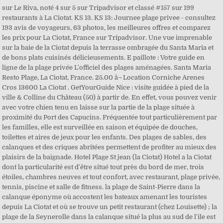
sur Le Riva, noté 4 sur 5 sur Tripadvisor et classé #157 sur 199
restaurants à La Ciotat. KS 13. KS 13: Journee plage privee - consultez
193 avis de voyageurs, 63 photos, les meilleures offres et comparez
les prix pour La Ciotat, France sur Tripadvisor. Une vue imprenable
sur la baie de la Ciotat depuis la terrasse ombragée du Santa Maria et
de bons plats cuisinés délicieusements. E paillote : Votre guide en
ligne de la plage privée L'officiel des plages aménagées. Santa Maria
Resto Plage, La Ciotat, France. 25.00 â¬ Location Corniche Arenes
Cros 13600 La Ciotat . GetYourGuide Nice : visite guidée à pied de la
ville & Colline du Château (50) à partir de. En effet, vous pouvez venir
avec votre chien tenu en laisse sur la partie de la plage située à
proximité du Port des Capucins. Fréquentée tout particulièrement par
les familles, elle est surveillée en saison et équipée de douches,
toilettes et aires de jeux pour les enfants. Des plages de sables, des
calanques et des criques abritées permettent de profiter au mieux des
plaisirs de la baignade. Hotel Plage St jean (la Ciotat) Hotel a la Ciotat
dont la particularité est d'être situé tout près du bord de mer, trois
étoiles, chambres neuves et tout confort, avec restaurant, plage privée,
tennis, piscine et salle de fitness. la plage de Saint-Pierre dans la
calanque éponyme où accostent les bateaux amenant les touristes
depuis La Ciotat et où se trouve un petit restaurant (chez Louisette) ; la
plage de la Seynerolle dans la calanque situé la plus au sud de l'ile est