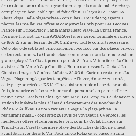
de La Ciotat 13600. Il serait grand temps que la municipalité recharge
cette plage en beau sable qui lui fait défaut. 4 Plages à La Ciotat. La
Siesta Plage: Belle plage privée - consultez 81 avis de voyageurs, 51
photos, les meilleures offres et comparez les prix pour Les Lecques,
France sur Tripadvisor. Santa Maria Resto Plage, La Ciotat, France.
Formule Transat. La villa APSARA est une maison familiale en pierre
de 180m2 sur un terrain de 1600m2 avec tout le confort nécessaire.
Cette plage de sable est principalement occupée par des plages privées
et des restaurants. La Grande plage comme son nom lâindique est une
grande plage à La Ciotat, près du port de St Jean. Voir articles La Ciotat
à visiter â Ile Verte â Cap Canaille â Bonnes adresses La Ciotat â La
Ciotat en Images â Cinéma LâEden. 23.00 â¬ Carte du restaurant. La
Vague. Plage rongée par les tempêtes de l'hiver, d'année en année,
cette plage se rétrécie. KS 13 : Une cuisine simple à base de produits
frais, le sourire et la bonne humeur du personnel en prime. Elle se
trouve entre Cassis et Saint-Cyr-sur-Mer / Les Lecques. La Ciotat est la
station balnéaire le plus à lâest du département des Bouches du
Rhône. 2.5K likes. Leave a review La Vague: la plage privée...le
restaurant mais... - consultez 231 avis de voyageurs, 64 photos, les
meilleures offres et comparez les prix pour La Ciotat, France sur
Tripadvisor. Câest la dernière plage des Bouches du Rhône à lâest,
avant dâarriver dans le Var. Pour un ete Relax ca se passe a Santa