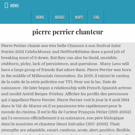
MENU
HOME
ABOUT
MAPS
FAQ
pierre perrier chanteur
Pierre Poirier chante une très belle Chanson à son festival Salut Poirier 2013 CelebsMoney and NetWorthStatus does a good job of breaking most of it down. But they can also be timid, unstable, stubborn, picky, lack of persistence, and querulous . Many Leos will have a large group of friends that adore them. Pierre Perrier was born in the middle of Millennials Generation. En 2019, il rejoint le casting de la suite de la série policière sur TF1; Peur sur le lac. Date de naissance : He later began a relationship with French-Spanish actress and model Astrid Berges-Frisbey. Afficher les profils des personnes qui s’appellent Pierre Perrier. Pierre Perrier voit le jour le 9 août 1984 dans le Val-de-Marne où il se passionne très rapidement pour le monde du cinéma. Il est le fils de l'acteur François Périer (1919-2002) qui l'a reconnu officiellement à sa naissance, son père biologique étant le musicien et chanteur Henri Salvador (1917-2008). Their strengths are adaptable, smart, cautious, acute, alert, positive, flexible, outgoing, and cheerful. We’re currently in process of confirming all details such as Pierre Perrier’s height, weight, and other stats. Pierre Perrier - La biographie de Pierre Perrier avec Gala.fr Hommage à Michel DELPECH, reprise de cette chanson par Pierre-Henri PERRIER. Grégory Perrier chante Pierre Bachelet 17 janvier 2011 GREGORY PERRIER CHANTE A LA MAISON DE LA CULTURE DE CLERMONT FERRAND DEVANT 1500 PERSONNES LA CHANSON DE PIERRE … Exposition Benjamin Péret à La Halle Saint Pierre. Education: The education details are not available at this time. Grégory PERRIER chanteur – Auteur - Compositeur Madame , Monsieur D ans le cadre de la programmation estivale et culturelle de votre région pour la saison 2011, je vous propose de parcourir le site internet de Gregory Perrier… Le jeune homme commence sa carrière en participant à de nombreuses figurations, ce qui lui permet de gagner un peu d’argent et de se faire remarquer. Chanteur populaire et auteur reconnu, il s'illustre par … Dès lors, il décide également de se lancer au cinéma et fait ses débuts dans le film Douches froides (2005). Pierre tente sa chance et réussit à décrocher un petit rôle pour cette mini-série. Après avoir fait de la figuration pour gagner son argent de poche, Après une apparition dans la série Capitaine Marleau (2016), il revient sur le devant de la scène avec son rôle de Mathias, un flic ténébreux dans la série Le Tueur du Lac en 2017. Discover all the facts that no one tells you about Pierre Perrier below ↓. Pierre Perrin (né Pierre Stanislas Germain Perrin) est un auteur-compositeur-interprète français, né le 8 juillet 1925 au Havre et mort le 20 juin 1985 à Paris 14 e. Biographie. Perrier (/ ˈ p ɛr i eɪ / PERR-ee-ay, also US: / ˌ p ɛr i ˈ eɪ /-⁠ AY, French: ) is a French brand of natural bottled mineral water captured at the source in Vergèze, located in the Gard département.Perrier is best … En 2012, le jeune homme se révèle aux Français grâce au rôle de Simon, un jeune homme mort quelques heures avant son mariage, dans la série Les Revenants. There were precisely 450 full moons after his birth to this day. Pierre Perrier zodiac sign is a Leo. Auteur jouant sur les mots et la musicalité de la langue française, Pierre Perret ne dédaigne pas pour autant largot, qu'il emploie à dessein dans de nombreux textes (il a réécrit les fables de La Fontaine). Pierre Perrier father’s name is under review and mother unknown at this time. C’est surtout à la télévision que Pierre trouve son bonheur. What does this all mean? Pierre Perrier was born on a Thursday. Enregistrée par Régine Nicosia En effet, lors d’un tournage, un agent le repère et lui parle d’un casting pour la série Fred et son orchestre. It’s easy to predict his income, but it’s much harder to know how much he has spent over the years. Grégory Perrier est un jeune chanteur - auteur - compositeur , c’est un jeune artiste auvergnat de 25 ans , plein de charisme et de talent, amoureux de la chanson française . July 23 - August 22. Pierre Perrin, né dans une famille … Family: He spent his youth in Nogent-sur-Marne, Val-de-Marne, France. Pierre Perrier - Persécutions antichrétiennes (1/2) : les ressorts profonds (Session été 2015 EEChO) - Duration: 1:28:01. Net Worth: Online estimates of Pierre Perrier’s net worth vary. If you any have tips or corrections, please send them our way. We will continue to update details on Pierre Perrier’s family. Le cinéma lui offre quelques opportunités et il collabore à trois reprises avec le réalisateur/acteur Jean-Marc Barr dans Chacun sa nuit (2006), American Translation (2011) – film qui lui permet d’être présélectionné pour le César du meilleur espoir masculin – et Chroniques sexuelles d’une famille d’aujourd’hui (2012). His birth sign is Leo and his life path number is 3. Let’s find out! Leos tend to have almost a royal air about them. L'interprète, dans un style apparemment naïf, voire enfantin, avec candeur et humanisme, pose nombre de questions pertinentes qu'il déclame avec un sourire malicieux. Un site du groupe Prisma Média (G+J Network). People born on Thursdays are generally a fun to be around, which means Thursday's babies get to be the life of the party. Sign in. Pierre’s birth flower is Gladiolus and birthstone is Peridot and Sardonyx. Dating: According to CelebsCouples, Pierre Perrier is dating Astrid Bergès-Frisbey. Sa mère, l'actrice Jacqueline Porel (1918-2012), est la petite-fille de la comédienne Réjane (1856-1920). Enregistrée par Régine Nicosia. People with Chinese zodiac Rat are instinctive, acute and alert in nature which makes them to be brilliant businessmen. jeudi, © 2020 Prisma Média - Tous droits réservés |. Pierre Perrier, acteur français. www.agencesartistiques.com/Fiche-Artiste/337916-Pierre-PERRIER.html 1790 – Robert Gray's Columbia Rediviva returns to Boston after 3 year journey, 1st American ship to circumnavigate the Globe. If you found this page interesting or useful, please share it. Watch Queue Queue The French movie actor has been alive for 13,283 days or 318,795 hours. If there is any information missing, we will be updating this page soon. Sign in to like videos, comment, and subscribe. They are brave, playful, leader, fun, warm, protective, generous, and charismatic. He was born in 1980s, in Millennials Generation. Pierre Perrier: Top 10 Facts You Need to Know | FamousDetails The 'thur' in Thursday is actually derived from the Norse god Thor. Perrier is a sugar-free and calorie-free carbonated mineral water. La série connaît un très beau succès critique en France et à l’étranger, faisant de Pierre un acteur à suivre. Association EEChO 1,459 views 1:28:01 The world’s population was 4,786,483,862 and there were an estimated 133,872,578 babies born throughout the world in 1984, Ronald Reagan (Republican) was the president of the United States, and the number one song on Billboard 100 was "Ghostbusters" by Ray Parker Jr.. 378 – Battle of Adrianople: Goth army defeats Roman forces under Emperor Valens. Although, they can be egotistical, dominating, stubborn, controlling, and a show-off. We will continue to update this page, so bookmark it and come back often to see new updates. 1898 – Rudolf Diesel of Germany obtains patent #608,845 for his internal combustion engine, later known as the diesel engine. 1 Les Évangiles, de l’oral à l’écrit Entretien avec Pierre Perrier En avant goût à la publication des vidéos de ses interventions lors de la session EEChO de Pentecôte 2016, nous relayons in extenso la publication d'un grand entretien de Pierre Perrier … Biographie. La nouvelle génération n’est pas en reste, la preuve avec Vincent Lacoste, Fabian Wolfrom, Pierre Perrier ou encore François Civil. Pierre Perrier (Movie Actor) was born on the 9th of August, 1984. Bref, nous n’avons rien à envier aux Américains et à leurs beaux gosses … VIDÉO. février 2020. Ne lui parlez pas de son père biologique… Dans « Gala », le photographe des années yéyé, élevé par le comédien François Périer, remet les pendules à l'heure. Il n'y avait aucune photo de Jean-Pierre dans l'appartement à part, dans un coin de la bibliothèque, une minuscule photo." Biographie. Perrier flavors include: Original, Lemon, Lime, Pink Grapefruit, Green Apple et L’Orange Please check back soon for updates. Exposition Benjamin Péret: «Du merveilleux, partout, de tous les temps, de tous les instants», du 8 au 28 janvier 2018 à la Halle Saint Pierre (2, rue Ronsard, … Pierre Perrier, best known for being a Movie Actor, was born in Nogent-sur-Marne, Val-de-Marne, France on Thursday, August 9, 1984. Pierre Perrier, acteur français. Pierre Perrier was born in the Year of the Rat. Il enchaîne ainsi les apparitions dans plusieurs séries dont Section de Recherches (2007) et Clem (2011). They can always react properly before the worst circumstances take place. Perhaps most well known for his portrayal of the psychopathic Chris in the 2011 French film American Translation, he is also recognized for his work in the 2015 comedy feature La Nuit Je M’Ennuie; the 2013 film Le Weekend; and the television series Les Revenants (The Returned). 3. Cette image appartient à un album (PH9464) constitué de 70 photographies (PH9464-1 à PH9464-70). Grégory Perrier Chanteur - Auteur -Compositeur. Pierre Billon est un directeur artistique, parolier, compositeur et chanteur français né le 24 juillet 1947 à Paris, dans le 12e arrondissement . Their lucky numbers are 2, 3, and lucky colors are gold, blue, green. Il est le frère du cinéaste Jean-Pierre … Baptiste PIERRE Raymond Poulidor (à droite) à Bois-d’Amont, en juillet 2010, lors de la 8 e étape du Tour de France entre la station des Rousses et Morzine-Avoriaz. Pierre Perrier: Top 10 Must-Know Facts About Movie Actor. Jean Perrier, artiste lyrique, a été formé comme ténor par des maîtres dans le midi, et à Paris par un spécialiste international ORL de l'appareil vocal qui le recommanda à un vieux Maestro de