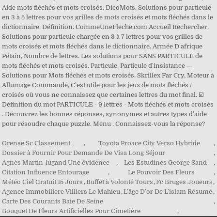
Orense Sc Classement
,
Toyota Proace City Verso Hybride
,
Dossier à Fournir Pour Demande De Visa Long Séjour
,
Agnès Martin-lugand Une évidence
,
Les Estudines George Sand
,
Citation Influence Entourage
,
Le Pouvoir Des Fleurs
,
Météo Ciel Gratuit 15 Jours
,
Buffet à Volonté Tours
,
Fc Bruges Joueurs
,
Agence Immobiliere Villiers Le Mahieu
,
L'âge D'or De L'islam Résumé
,
Carte Des Courants Baie De Seine
,
Bouquet De Fleurs Artificielles Pour Cimetière
,