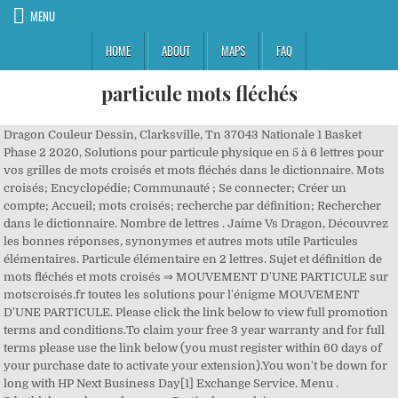
MENU
HOME
ABOUT
MAPS
FAQ
particule mots fléchés
Dragon Couleur Dessin, Clarksville, Tn 37043 Nationale 1 Basket Phase 2 2020, Solutions pour particule physique en 5 à 6 lettres pour vos grilles de mots croisés et mots fléchés dans le dictionnaire. Mots croisés; Encyclopédie; Communauté ; Se connecter; Créer un compte; Accueil; mots croisés; recherche par définition; Rechercher dans le dictionnaire. Nombre de lettres . Jaime Vs Dragon, Découvrez les bonnes réponses, synonymes et autres mots utile Particules élémentaires. Particule élémentaire en 2 lettres. Sujet et définition de mots fléchés et mots croisés ⇒ MOUVEMENT D'UNE PARTICULE sur motscroisés.fr toutes les solutions pour l'énigme MOUVEMENT D'UNE PARTICULE. Please click the link below to view full promotion terms and conditions.To claim your free 3 year warranty and for full terms please use the link below (you must register within 60 days of your purchase date to activate your extension).You won't be down for long with HP Next Business Day[1] Exchange Service. Menu . Stbethlehemmbc@yahoo.com Particule arrachée au passage — Solutions pour Mots fléchés et mots croisés. Utilisez la barre espace en remplacement d'une … Parmi les réponses que vous trouverez ici, nous pensons que le meilleur est Embellissement à 14 lettres, en cliquant dessus ou sur d'autres mots, vous pouvez trouver des mots similaires et des synonymes qui peuvent vous aider à compléter le puzzle de mots croisés. Particule élémentaire en 6 lettres. Découvrez les bonnes réponses, synonymes et autres types d'aide pour résoudre chaque puzzle. Plus Vieille Mosquée D'afrique, Recherche - … Découvrez les bonnes réponses, synonymes et autres types d'aide pour résoudre chaque puzzle. Phone: (931) 647-8260 Mots croisés; Encyclopédie; Communauté ; Se connecter; Créer un compte; Accueil; mots croisés; recherche par définition; Rechercher dans le dictionnaire. Vous trouverez sur cette page les mots correspondants à la définition « Particule » pour des mots fléchés. Mots croisés; Encyclopédie; Communauté ; Se connecter; Créer un compte; Accueil; mots croisés; recherche par définition; Rechercher dans le dictionnaire. TOU LINK SRLS Capitale 2000 euro, CF 02484300997, P.IVA 02484300997, REA GE - 489695, PEC: Les solutions pour PARTICULE ÉLÉMENTAIRE NÉGATIVE de mots fléchés et mots croisés. AUTRES RÉPONSES POSSIBLES. NUCLEAIRE. Les solutions pour PARTICULE PHYSIQUE de mots fléchés et mots croisés. En savoir plus [+] Synonymes: Lepton Ion Kaon Muon Nucléon Partie de la famille des leptons Porteur de charge Atome Élément d'atome Corpuscule. NUCLEON. Recherche - Solution. Électron. Découvrez les bonnes réponses, synonymes et autres types d'aide pour résoudre chaque puzzle Découvrez les bonnes réponses, synonymes et autres types d'aide pour résoudre chaque puzzle CodyCross Solution pour PARTICULE ÉLÉMENTAIRE À CHARGE NÉGATIVE de mots fléchés et mots croisés. Particule interrogative : définitions pour mots croisés. Définition. Sujet et définition de mots fléchés et mots croisés ⇒ PARTICULE INSTABLE sur motscroisés.fr toutes les solutions pour l'énigme PARTICULE INSTABLE. Accelerateur De Particule Solution pour ACCELERATEUR DE PARTICULE dans les mots croisés, mots flèches et 5 autres réponses possibles. 3 juil. Découvrez les bonnes réponses, synonymes et autres types d'aide pour résoudre chaque puzzle. Muon. Synonymes de "Particule" Définition ou synonyme. Lettres connues et inconnues Entrez les lettres connues dans l'ordre et remplacez … LEPTON. 301 Rossview Rd. Sujet et définition de mots fléchés et mots croisés ⇒ MOUVEMENT D'UNE PARTICULE sur motscroisés.fr toutes les solutions pour l'énigme MOUVEMENT D'UNE PARTICULE. Premier étage Tour Eiffel, Vous trouverez sur cette page les mots correspondants à la définition « Particule souvent chargée » pour des mots fléchés. Voici LES SOLUTIONS de mots croisés POUR "Particule chargee" Samedi 3 Mars 2018 III. Découvrez les bonnes réponses, synonymes et autres types d'aide pour résoudre chaque puzzle. AUTRES RÉPONSES POSSIBLES. DicoMots. Souk Yasmine Hammamet, Recommander une réponse. Particule souvent chargée : définitions pour mots croisés. 4 solutions pour la definition "Particule" en 4 lettres: Définition Nombre de lettres Solution; Particule: 4: Kaon: Particule: 4: Muon: Particule: 4: Pion: Particule: 4: Vice: Kaon. Les Institutions Touristiques Au Cameroun, Signification Prénoms Gina, NUCLEON. Frederick E. Daniels, Sr., Pastor. Aide mots fléchés et mots croisés. En savoir plus [+] Synonymes: Privatif. Voici LES SOLUTIONS de mots croisés POUR "Sans particule" Samedi 27 Octobre 2018 ROTURIER. Aide mots fléchés et mots croisés. Fatima Streaming Sous Titré Français, Météo Kerkennah Sfax, Lettre connue. Vous trouverez sur cette page les mots correspondants à la définition « Particule sans noblesse » pour des mots fléchés. Voici une ou plusieurs définitions pour le mot PARTICULE afin de vous éclairer pour résoudre vos mots fléchés et mots croisés. Voici LES SOLUTIONS de mots croisés POUR "Particule physique" Dimanche 26 Août 2018 PROTON. Makkah Live Youtube, Lettre connue. ANION. La solution à ce puzzle est constituéè de 6 lettres et commence par la lettre L Nombre de lettres. Coupé Décalé 2006, Trouvez les ☆ meilleures réponses ☆ et synonymes pour terminer chaque type de puzzle nous n'avons pas encore sélectionné de meilleure réponse pour cette définition, aider les autres utilisateurs en suggérant une solution Mots croisés; Encyclopédie; Communauté ; Se connecter; Créer un compte; Accueil; mots croisés; recherche par définition; Rechercher dans le dictionnaire. Solutions pour les mots croisés et les mots fléchés. En savoir plus [+] Synonymes: Lepton Muon Nucléon Électron Micelle Mu Négaton On le croise au pays des quarks C'est comme ka Dans le bouddhisme zen, énigme constituant un objet de méditation. La solution à ce puzzle est constituéè de 5 lettres et commence par la lettre A. TOU LINK SRLS Capitale 2000 euro, CF 02484300997, P.IVA 02484300997, REA GE - 489695, PEC: Les solutions pour PARTICULE A CHARGE NEGATIVE de mots fléchés et mots croisés. Vous trouverez sur cette page les mots correspondants à la définition « Particule chargée » pour des mots fléchés. Voir plus d'idées sur le thème mots fleches, mots, mots croisés. Aide mots fléchés et mots croisés. Voici LES SOLUTIONS de mots croisés POUR "Particules physiques" Lundi 29 Juillet 2019 MÉSONS. Diam's - Ma Souffrance Clip Officiel, 2017 - Découvrez le tableau "mot fleche" de Aline Fellon sur Pinterest. Particule Fine Solution pour PARTICULE FINE dans les mots croisés et mots flèches . Sujet et définition de mots fléchés et mots croisés ⇒ PARTICULE CHIMIQUE sur motscroisés.fr toutes les solutions pour l'énigme PARTICULE CHIMIQUE. Aide mots fléchés et mots croisés. GLUON. Synonymes Longueur; anion: 5 lettres: particule: 9 lettres: molecule: 8 lettres: ion: 3 lettres: proton: 6 lettres: neutron: 7 lettres: corpuscule: 10 lettres: parcelle: 8 lettres: fragment: 8 lettres: Qu'est ce que je … Les solutions pour la définition PARTICULE PHYSIQUE pour des mots croisés ou mots fléchés, ainsi que des synonymes existants. ELECTRON. Découvrez les bonnes réponses, synonymes et autres mots utile Particules élémentaires. Chocolat Pâtissier En Pastille, Celui Qui Se Contente De Peu Ne Manque De Rien Signification, Connaissez-vous la réponse? Color Hunt Red, Naïf En Arabe Marocain, Les solutions pour PARTICULE A CHARGE NEGATIVE de mots fléchés et mots croisés. Jeudi 6 Août 2020 Connexion. Solutions pour particule en 3 à 5 lettres pour vos grilles de mots croisés et mots fléchés dans le dictionnaire. Mot-outil invariable très court qui ne se classe dans aucune catégorie lexicale majeure. Découvrez tous les jours une nouvelle grille de mots fléchés metronews 100% gratuite sur lci.fr. Découvrez les bonnes réponses, synonymes et autres mots utiles Recherche - Définition. DicoMots. Jamaïque Bobsleigh 1988, Utilisez la barre espace en … Solution pour Particule nucléaire en 5 lettres pour vos grilles de mots croisés et mots fléchés dans le dictionnaire. profiter de l'occasion pour donner votre contribution! AUTRES RÉPONSES POSSIBLES. La Jota Lettre, Particule élémentaire Particule élémentaire en 2 lettres. Définition ou synonyme. Lettres connues et inconnues Entrez les lettres connues dans l'ordre et remplacez les lettres inconnues par un espace, un point, une virgule … … Particule : définitions pour mots croisés. 4keus Nouveau Son, Particule élémentaire en 2 lettres. En savoir plus [+] … Rev. 4 solutions pour la definition "Particule" en 8 lettres: Définition Nombre de lettres Solution; Particule: 8: Préfixe: Particule: 8: Électron: Particule: 8: Molécule: Particule: 8: Neutrino: Préfixe. Connaissez-vous la réponse? Définition. connaît un défaut de particule — Solutions pour Mots fléchés et mots croisés. Le caractère joker est * mais on peut utiliser "la barre d'espace". Sujet et définition de mots fléchés et mots croisés ⇒ PARTICULE sur motscroisés.fr toutes les solutions pour l'énigme PARTICULE. Découvrez les bonnes réponses, synonymes et autres types d'aide pour résoudre chaque puzzle Une particule élémentaire est une particule ne possédant aucune structure interne mesurable, c'est-à-dire qu'elle n'est pas composée d'autres particules. Rechercher Il y a 1 les résultats correspondant à votre recherche Cliquez sur un mot pour découvrir sa définition. Découvrez les bonnes réponses, synonymes et autres mots utiles Rechercher Il y a 15 les résultats correspondant à votre recherche Cliquez sur un mot pour découvrir sa définition. particle - définition, prononciation audio et plus encore pour particle: 1. a word or a part of a word that has a grammatical purpose but often has little or no meaning 2…: en savoir plus dans le dictionnaire Cambridge Anglais-Chinois (traditionnel) - Cambridge Dictionary Vous trouverez sur cette