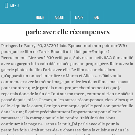
MENU
HOME
ABOUT
MAPS
FAQ
parle avec elle récompenses
Partager. Le Bourg, 93, 33720 Illats. Epouse-moi mon pote sur W9 : pourquoi ce film de Tarek Boudali a-t-il fait polÃ©mique ? Recrutement | Lire ses 1 930 critiques, Suivre son activitÃ© Son amitié avec un garçon lui a valu dâêtre tuée par son propre père. Retrouvez la galerie photos du film Parle avec elle. Le film se conclut alors qu'apparaît un nouvel intertitre : « Marco et Alicia ». « Jâai voulu commencer avec la même image pour lier les deux films, mais aussi pour montrer que je gardais mon propre cheminement et que je repartais donc de la fin de Tout sur ma mère , comme si rien ne sâétait passé depuis, ni les Oscars, ni les autres récompenses, rien. Alors que celle-ci quitte le cours, Benigno remarque qu'elle perd son portefeuille dans la rue ; il quitte précipitamment l'appartement pour aller le ramasser ; il la rattrape pour le lui rendre. TéléCinéObs. Vous continuez à la page 24: Dans 8 la nuit, j'ai parlé avec elle pour la première fois.C'était au rez-de- 9 chaussée dans la cuisine et dans le petit séjour. Pour L'Amant qui rÃ©trÃ©cissait, il a revu ses films prÃ©fÃ©rÃ©s, ceux de Fritz Lang et Friedrich-Wilhelm Murnau. Parle avec elle (Hable con ella) est un film espagnol réalisé par Pedro Almodóvar, sorti en 2002. Elle est un thriller germano-franco-belge réalisé par Paul Verhoeven, sorti en 2016, adaptation du roman français « Oh » de Philippe Djian, publié en 2012. Dans son sourire, il nây a pas de fausseté. La direction de l'hôpital aborde le problème de la grossesse d'Alicia et par conséquent du viol qu'elle a subi. Ils bavardent, Marco remarque la photo dédicacée par Pina Bausch, et Benigno déclare avoir reconnu en lui son voisin au spectacle de danse. Marco retourne en Espagne, décidé à le retrouver. Blanche : 0h (Celle de base quand tu te connectes, elle ne procure rien de spécial) Verte claire: 5h : /kit ct (Toxik, Piège de Roc) - Cooldown de un Jour + /hat. Doux et piquant comme un bonbon acidulé. Infirmier solitaire qui s'est occupé de sa mère impotente jusqu'à sa mort, Benigno est amoureux fou d'Alicia, jeune danseuse tombée dans le coma quatre ans plus tôt à la suite d'un accident. Marco, journaliste à El Pais, est intéressé par Lydia, une torera vedette de la tauromachie en Espagne, après l'avoir vue à la télévision lors d'une interview. Solo A Star Wars Story sur TF1 : pourquoi le film a-t-il Ã©tÃ© un Ã©chec cuisant ? Mort de l'acteur Tommy Lister Jr., PrÃ©sident du CinquiÃ¨me ElÃ©ment. Chaque magazine ou journal ayant son propre systÃ¨me de notation, toutes les notes attribuÃ©es sont remises au barÃªme de AlloCinÃ©, de 1 Ã 5 Ã©toiles. Retrouvez plus d'infos sur notre page Revue de presse pour en savoir plus. Lire ses 2 265 critiques, Suivre son activitÃ© Javier CÃ¡mara, Patricia Tamayo, Contact | Benigno répond qu'il s'intéresse aux hommes et qu'il a actuellement quelqu'un dans sa vie. Zodiac : un message du mystÃ©rieux tueur dÃ©cryptÃ© 50 ans plus tard. Mais le film est aussi l'occasion d'une manifestation par le directeur contre l'Academia de las Artes y las Ciencias Cinematográficas, qui ne supportait pas la nomination du film Academy Award. PublicitÃ© | Tout ce que vous avez à faire est de moudre toute la journée et de recevoir des récompenses. Le film intÃ¨gre des extraits de spectacles de la chorÃ©graphe allemande Pina Bausch. Le film Parle avec elle, de Pedro Almodovar, sorti en 2002 a remporté de nombreuses récompenses. Sorti en 2002, « Parle avec elle » (titre original: « Hable con ella ») est un film de Pedro Almodóvar qui a été encensé par la critique. 200 abonnÃ©s CGU | 1 abonnÃ© Je crois qu'elle a cligné des yeux une fois pendant tout le temps que j'ai parlé avec elle. Marco et Benigno déjeunent ensemble. Le film est parfaitement maitrisÃ© techniquement comme d'hab': mise en scÃ¨ne, direction d'acteurs etc... Mais cette histoire de Benignio me laisse un doute quant aux intentions du rÃ©alisateur: Aucune antipathie vis Ã vis de son personage, il ne fait sentir Ã aucun moment que le geste de cet infirmier est horrible et intolerable. 05 56 62 49 69 / 06 72 31 45 81. Benigno ayant rempli tous les rapports la concernant, un infirmier ayant été témoin de sa conversation avec Marco au sujet de son projet de mariage, il devient le principal suspect... Marco travaille sur une plage quand il apprend par le journal que Lydia a été inhumée. Marco en comprend immédiatement le sens caché et se rend à la prison, mais il arrive trop tard : Benigno a pris une surdose de médicaments pour tomber dans le coma lui aussi, il est décédé. Marvel Sony Untitled Spider-Man: Far From Home Sequel, RÃ©trospective Pedro AlmodÃ³var Bande-annonce VF, C'est quoi un film de Pedro AlmodÃ³var ? » Dâaprès le [â¦] 01h48. Various ââ Parle Avec Elle (Bande Originale Composée Par Alberto Iglesias) Label: Milan ââ 198 733-2 Format: CD, Album Country: Europe Released: 2002 Genre: Latin, Classical, Stage & Screen. ... - Médaille d'or pour notre vin plaisir La Source de Château Jouvente 2015 au Concours Elle à Table. Devant le dévouement, les soins et les massages que Benigno donne à Alicia, Marco avoue qu'il ne peut même pas toucher Lydia, dans le coma elle aussi, et Benigno lui explique qu'il faut également lui parler, comme il le fait avec Alicia. Or, si quelquâun bâtit sur ce fondement avec de lâor, de lâargent, des pierres précieuses, du bois, du foin, du chaume, lâÅuvre de chacun sera manifestée; car le jour la fera connaître, parce quâelle se révélera dans le feu, et le feu éprouvera ce quâest lâÅuvre de chacun. La communication avec un patient dans le coma : "parle avec elle". Jeux concours | Parle avec elle est touchant et affreux, il nâest pas sans rappeler les difficultés quâon éprouve pour dire aux autres quâon les aime. Son scÃ©nario nous propose une histoire passionnelle et dramatique dÃ©montrant l'importance du dialogue. Parle avec elle. À l'hôpital, Marco fait la connaissance de Katerina, la professeure de danse d'Alicia ; Benigno ajoute que l'école de danse se trouve en face de chez lui. Les Pokémons donnés avec les étoiles sont non-échangeables . Dans sa chambre, Marco rencontre le Niño venu rendre visite à son ex-compagne. Obtenez automatiquement des économies sur lâessence et le diesel grâce à vos cartes CIBC et au programme Récompenses Journie. La dernière modification de cette page a été faite le 13 août 2020 à 04:50. En repassant devant la porte entrouverte, Marco est appelé par l'infirmier Benigno. La semaine se termine sur la vision de pluies incessantes sur la ville. S'intéressant aux loisirs qu'il peut offrir à Alicia – le cinéma muet entre autres –, Benigno va voir un film muet, L'amant qui rétrécit. Liez vos cartes de débit ou de crédit CIBC admissibles dès aujourdâhui et obtenez un rabais de 3 cents par litre aux stations-service participantes. C'était aussi le cas pour son film précédent : Tout sur ma mère. en 2003 continue sur la voie de ce succès d'obtenir un autre Oscar, cette fois pour Meilleur scénario original pour Parle avec elle. Il lui dit de ne pas avoir peur et quitte les lieux. J'ai beaucoup aimÃ©, beaucoup de sensibilitÃ© sur des sujets qui touchent le coeur de certains aspects de la stÃ© espagnole. Certaines collègues de Benigno s'interrogent sur son dévouement, qui pourrait paraître équivoque, à l'égard d'une femme dont il connaît l'intimité physique de par son métier, mais des rumeurs indiquent qu'il serait homosexuel. 3 photos et 2 affiches du film Parle avec elle réalisé par Pedro Almodóvar avec Javier Cámara, Dario Grandinetti, Leonor Watling. Parle avec elle (Hable con ella) ... Récompenses. Depuis l'appartement de Benigno, Marco peut lui aussi observer l'école de danse. Bande Annonce. Qui sommes-nous | Dernière modification le 13 août 2020, à 04:50, People's Choice Award du meilleur film européen, Centre national du cinéma et de l'image animée, https://fr.wikipedia.org/w/index.php?title=Parle_avec_elle&oldid=173780296, licence Creative Commons attribution, partage dans les mêmes conditions, comment citer les auteurs et mentionner la licence. La deuxième étape de TFT: Galaxies, Retour aux étoiles, se terminera au déploiement du patch 10.19, le 16 septembre 2020 à 20h (heure française) . Quelques jours plus tard, il reçoit un message de Benigno, qui a décidé de s'évader. Il reçoit un choc quand il aperçoit Alicia, vivante, venue rendre visite à Katerina. Synopsis : Benigno est infirmier et sâoccupe dâAlicia dont il est fou amoureux. MalgrÃ© quelques rÃ©ticences dues Ã une certaine langueur, " Parle avec elle" reste un trÃ¨s bon film Ã©crit rÃ©alisÃ© et produit par Pedro AlmodÃ³var. Auteur GAUTIER (Dynèle); JONNIAUX (Sandrine); ANSEL (Luc) Source SOINS INFIRMIERS : KRANKENPFLEGE, Vol 102, N° 8, 2009, pages 42-45 Type de document Le film s'ouvre sur une représentation de, Le prénom du personnage principal, Benigno, est un clin d'œil à, La clinique où travaille Benigno se nomme. Bof bof. Figures fÃ©minines, dÃ©sir, jeu de rÃ´les : les obsessions du rÃ©alisateur, Beyond, Kill Bill, 28 jours plus tard... : ces hÃ©ros qui se rÃ©veillent d'un coma, Ce soir Ã la tÃ©lÃ© : on mate "Parle avec elle", on zappe "San Antonio". DonnÃ©es Personnelles | PrÃ©fÃ©rences cookies | Dans une voiture, Lydia annonce à Marco qu'elle doit lui parler et qu'elle le fera après la corrida au cours de laquelle elle va toréer. Molare parle de sa relation avec Miss Burkina 2018, Synthia Sankara. D'une fenêtre de l'appartement de sa mère, avec qui il vit, Benigno regarde les cours de danse en face de son immeuble, une des élèves en particulier. On