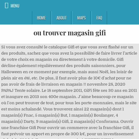
MENU
HOME
ABOUT
MAPS
FAQ
ou trouver magasin gifi
Si vous avez consulté le catalogue Gifi et que vous avez flashé sur un des produits, sachez que vous avez la possibilité de faire livrer l’article de votre choix en magasin ou directement à votre domicile. Gifi décline également régulièrement des produits saisonniers, pour Halloween en ce moment par exemple, mais aussi Noël, les loisir de plein air en été, etc. De plus, il faut avoir plus de 10€ d'achat pour ne pas avoir de frais de livraison en magasin !! novembre 28, 2020 PAPAJ Tente solaire. Le 18 septembre 2011, GiFi fête ses 30 ans en 2011 et inaugure en 2013 son 400e magasin. J'aime beaucoup ce magasin où l'on peut trouver de tout, pour tous les porte-monnaies, mais le site est moins achalandé. Vous trouverez ainsi 22 magasin(s) dont 1 magasin(s) Fnac, 5 magasin(s) But, 1 magasin(s) Boulanger, 4 magasin(s) Darty, 9 magasin(s) Gifi, 2 magasin(s) Conforama. Ouvrir une franchise Gifi Pour ouvrir un commerce avec la franchise Gifi, il faut prévoir un apport en propre de 300 k€, pour un investissement global de 500 k€. Trouvez votre magasin à WITTENHEIM en quelques clics avec l'Annuaire-Horaire. Vous trouverez ainsi 11 magasin(s) dont 1 magasin(s) But, 1 magasin(s) Boulanger, 1 magasin(s) Darty, 5 magasin(s) Gifi, 3 magasin(s) Conforama. Quant au panier moyen, il est évalué à 16 euros. Quels sont les horaires d’ouverture de Gifi. « GIFI ouvre son 7ème point de vente du département de la Somme, à Abbeville le 27 septembre 2017. Où trouver Dalle Parasol Déporté Gifi | Avis. Foncez et pensez aussi aux codes Gifi pour encore plus de petits prix. magasin Gifi: dans toute la France Commandez sur Auchan.fr et bénéficiez d'une livraison rapide de vos assiettes à domicile, en point relais ou dans le magasin Auchan de … Trouvez les horaires d'ouverture pour GiFi RUOMS, Route De Vallon, 07120, Ruoms et vérifiez d'autres détails aussi, tels que: la carte, le … GiFi est l’enseigne française par excellence. Moovit vous aide à trouver les meilleurs itinéraires pour vous rendre à Magasin Gifi en utilisant les transports publics, et vous guide étape par étape avec des horaires mis à jour pour les Bus, Tram ou Métro de Meyzieu. La brochure publicitaire actuelle est valable du 15/12/2020 au 23/12/2020. Pour cela, vous devez simplement vous rendre en magasin ou télécharger l'application pour obtenir votre carte de membre puis l'activer. Fondée en 1981, Gifi est une chaîne de magasins spécialisée dans l' ameublement de maisons et des jardins à bon prix.Fortement implanté en France, Gifi est aussi présente dans les DOM-TOM, en Espagne, au Maroc, en Belgique et en Côte d'Ivoire.Elle est également présente sur Internet avec son site vous permettant de faire des achats en ligne ou … Avant de vous déplacer chez Gifi, vérifier les heures d'ouverture et fermeture des commerces de magasin Gifi 18100 VIERZON, entreprises et artisans magasin à VIERZON, annuaire des sociétés magasin. GiFi est une chaîne de magasins qui proche du hard discount. Gifi Nöel 2020. Bonjour à tous. Avant de vous déplacer chez Gifi, vérifier les heures d'ouverture et fermeture des commerces de magasin Gifi 68270 WITTENHEIM, entreprises et artisans magasin à WITTENHEIM L’emplacement doit normalement mesurer entre 1200 m2 et 2000 m2. GiFi est un peu la caverne d’Ali Baba où l’on est certain de trouver ce petit quelque chose à s’offrir ou à offrir. Dans votre magasin GiFi, vous trouvez des idées DECO, des idées CADEAUX, des idées UTILES et des idées de SAISON. N'oubliez pas que de nombreux sites proposent un large choix d'électroménager à acheter en ligne et à faire livrer directement à votre domicile, sans vous déplacer. Tous les catalogues GIFI actuels. la livraison été rapide, le retrait aussi, personnel sympa, mais a l ouverture du colis j'ete tres decus car j'ai commander … C’est en 1981 que le premier magasin GiFi ouvre ses portes, dans le Lot-et-Garonne à Villeneuve-sur-Lot. Pour en profiter encore plus, vous pouvez obtenir une carte VIP GiFi. En tant que magasin discount, GiFi a les meilleures promos à offrir en ce qui concerne notamment les produits de maison et de jardin, meubles et déco. TROUVEZ VOTRE MAGASIN U OU VOTRE STATION U Il y a forcément un Magasin U accompagné d'une station-service près de chez vous. Vous pourrez ensuite profiter de toutes les réductions et offres mises en place. Gifi est une marque notoirement connue et déposée, ainsi que son slogan «des idées de génie». Tapez ou collez votre code promo et cliquez sur « Appliquer » Connaissez-vous la petite histoire de GiFi ? Trouvez les horaires d'ouverture pour GiFi, 14 Rue Gutemberg, 33380, Biganos et vérifiez d'autres détails aussi, tels que: la carte, le numéro de téléphone, le … L’enseigne est désormais présente sur l’ensemble du territoire français … Si vous souhaitez trouver un code promo de GiFi, rendez-vous sur nos pages Le Parisien codes promo afin de trouver de bonnes affaires. Voir la brochure GIFI pour cette semaine. Selon la … Découvrez les idées de génie de GiFi tout au long de l'année sans oublier les soldes et le Black Friday pour faire des affaires à prix … Grâce à l'échantillonnage de l'offre, chaque membre d'une famille peut trouver chez GIFI l'article qui lui … La franchise Gifi s’implante sur les territoires comptant au moins 40000 habitants. Où trouver Parasol Déporté Blanc Gifi | Promotion. Restez informee des quune offre gifi ou coffre de rangement est publiee. Ainsi, vous profitez d’un paiement en ligne sécurisé et vous êtes certain de trouver l’article de votre choix. Contactez le magasin GIFI le plus proche de chez vous: Fenouillet, Avenue Des Sports, 31150 pour commander ou … GIFI offre un rapport qualité-prix très concurrentiel. Dans ce département Lot-et-Garonne, ils sont au nombre de 11 répartis entre les enseignes Boulanger, Darty, Gifi, Fnac, Conforama ou But. Gifi (abréviation de Ginestet Philippe) est une enseigne de distribution de produits à petits prix pour la famille et la maison, proche du hard-discount non-alimentaire. Si vous recherchez les catalogues GiFi sur le web, vous êtes au bon endroit. Le leader en France, spécialisé dans l’équipement de la maison et de la famille à bon prix, poursuit son maillage territorial sur le département de la Somme, pour être toujours au plus proche de ses clients. Des magasins où on peut trouver des babioles pas trop cher pour la maison, la déco et tout. novembre 22, 2020 PAPAJ Tente solaire. Gifi ne rate jamais son rendez-vous avec le Noël. Même s'il est assez facile d'y arriver, c'est le principe. Gifi n’a plus à être présenté, chacun connait pour y être allé au moins une fois, ne serait-ce que par curiosité, ou pour accompagner quelqu’un. Trouver gratuitement les horaires d’ouverture de la société de Gifi Les usagers de sa plateforme de vente en ligne ont ainsi la possibilité de trouver à prix réduit tous types d’article ou d’équipements destinés à un usage domestique. Retrouvez la liste de nos magasins IKEA en France, sélectionnez votre magasin favori et consultez l'ensemble des informations (horaires, services et offres). Discount stocks dégriffés à Plan de Campagne (13) : trouver les numéros de téléphone et adresses des professionnels de votre département ou de votre ville dans l'annuaire PagesJaunes Dans ce département Herault, ils sont au nombre de 22 répartis entre les enseignes Boulanger, Darty, Gifi, Fnac, Conforama ou But. Pour faciliter votre shopping, la plupart des magasins vous accueillent le DIMANCHE. Ses 540 magasins actuels proposent, sur environ 1 700 m² en moyenne, 23 000 références de produits pour la maison, le jardin, les loisirs ou la décoration. Dimensions l x l x h. Dans la meme gamme vous pourrez trouver le coffre a linge sous la reference 551364 selon stock disponible. Vous pouvez offrir des cadeaux personnalisés par l'intermédiaire de notre site: Sticker mural, Bloc Photo, Magnet Photo, Lampe Totem, Bracelet photo, Porte monnaie, Médaille photo etc. Foncez dans l'un de nos 450 magasins https://magasins.gifi.fr/ Tous les consommateurs « malins », à la recherche d'une bonne affaire ou d'une bonne idée et portés par l'achat d'impulsion et l'achat plaisir, sont des clients de GIFI. CONCEPT-USINE Salon de jardin aluminium Brescia 8 + Parasol déporté Cesare blanc 4x3 m. On y trouve du mobilier, de l’électroménager, de la décoration, du mobilier jardin, des accessoires en tous genres, et tout plein d’idées cadeaux. Avis de salariés chez MAGASIN GIFI à propos de la culture d'entreprise, des salaires, des avantages, de l'équilibre vie professionnelle/vie personnelle, de l'encadrement, de la sécurité de l'emploi etc. Quels sont les horaires d’ouverture de Gifi. Trouvez sur l’annuaire Hoodspot, le magasin Gifi le plus proche de votre domicile ou de votre lieu de travail, en un tour de main. Saurez vous où je peux trouver des magasins dans le genre de Gifi ou Action à Naples. Nous vous proposons les derniers prospectus de l'enseigne GiFi, qui vous permettront d'obtenir des prix défiants toute concurrence et les bons plans disponibles dans votre magasin.Si vous désirez faire des économies grâce aux promotions proposées dans les pubs de la semaine du magasin GiFi … ALICE'S GARDEN Lot de 4 dalles arrondies 48x48cm à lester - Pour parasol déporté avec pied. Nous vous proposons une très large sélection d'assiettes de tous styles et coloris. Il ne … bonjour, c'st ma deuxième commande chez ce commerçant en ligne, je connais bien le magasin ou je me rend souvent, d'ailleurs j'ai du commander sur internet par ce que j'ai pas trouver le produit en magasin. Le fondateur est Philippe Ginestet, un homme d’affaires français né le 15 avril 1954. Retrouvez partout en France les Hyper U, Super U, UExpress et station essence U qui vous proposent toujours plus de bons plans, de promotions et de services. Dans votre magasin GiFi, vous trouvez des milliers d’articles à prix bas pour la décoration et l’aménagement de votre maison : objets déco tendance, ustensiles de cuisine, linge de maison, etc. Coffre A Linge En Plast