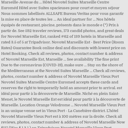
Marseille-Avenue du … Hôtel Novotel Suites Marseille Centre
Euroméd Hôtel avec Suites spacieuses pour court et moyen séjour
Nous sommes labellisés ALLSAFE Bureau Veritas pour vous garantir
la mise en place de toutes les … An ideal partner for … Nos hôtels
équipés de restaurant, piscine, présents dans le monde e (*) Prix à
partir de. See 592 traveler reviews, 173 candid photos, and great deals
for Novotel Marseille Est, ranked #62 of 139 hotels in Marseille and
rated 3.5 of 5 at Tripadvisor. Novotel Marseille Est - Best Price (Room
Rates) Guarantee Book online deal and discounts with lowest price on
Hotel Booking. Check all reviews, photos, contact number & address
of Novotel Marseille Est, Marseille … See availability The fine print
Due to the coronavirus (COVID-19), make sure … Stay on the shore of
the Mediterranean at the Novotel Suites Marseille … Check all reviews,
photos, contact number & address of Novotel Marseille Vieux Port
Novotel Suites Marseille Centre Euromed accepts these cards and
reserves the right to temporarily hold an amount prior to arrival. est
idéal pour partir à la découverte de Marseille. Niché en plein Saint-
Menet, le Novotel Marseille Est est idéal pour partir à la découverte de
Marseille. Location Orange Velodrome … Novotel Marseille Vieux Port
is an unique venue set in Vieux Port - La Canebière district. L'hôtel
Novotel Marseille Vieux Port est à 100 mètres sur la droite. Check all
reviews, photos, contact number & address of Novotel Marseille Now
$117 (Was $ 1 3 1 ) on Tripadvisor: Novotel Marseille Vieux Port,