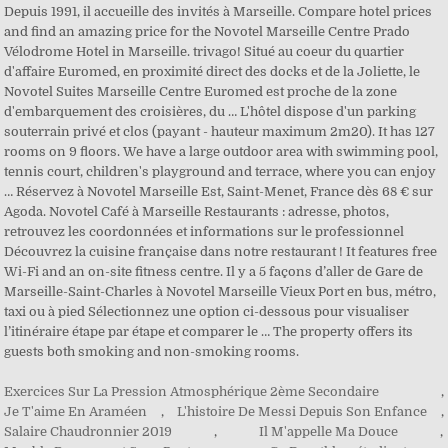
Depuis 1991, il accueille des invités à Marseille. Compare hotel prices
and find an amazing price for the Novotel Marseille Centre Prado
Vélodrome Hotel in Marseille. trivago! Situé au coeur du quartier
d'affaire Euromed, en proximité direct des docks et de la Joliette, le
Novotel Suites Marseille Centre Euromed est proche de la zone
d'embarquement des croisières, du … L'hôtel dispose d'un parking
souterrain privé et clos (payant - hauteur maximum 2m20). It has 127
rooms on 9 floors. We have a large outdoor area with swimming pool,
tennis court, children's playground and terrace, where you can enjoy
… Réservez à Novotel Marseille Est, Saint-Menet, France dès 68 € sur
Agoda. Novotel Café à Marseille Restaurants : adresse, photos,
retrouvez les coordonnées et informations sur le professionnel
Découvrez la cuisine française dans notre restaurant ! It features free
Wi-Fi and an on-site fitness centre. Il y a 5 façons d’aller de Gare de
Marseille-Saint-Charles à Novotel Marseille Vieux Port en bus, métro,
taxi ou à pied Sélectionnez une option ci-dessous pour visualiser
l’itinéraire étape par étape et comparer le … The property offers its
guests both smoking and non-smoking rooms.
Exercices Sur La Pression Atmosphérique 2ème Secondaire
,
Je T'aime En Araméen
,
L'histoire De Messi Depuis Son Enfance
,
Salaire Chaudronnier 2019
,
Il M'appelle Ma Douce
,