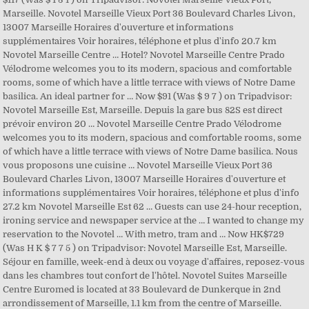
Marseille. Novotel Marseille Vieux Port 36 Boulevard Charles Livon,
13007 Marseille Horaires d'ouverture et informations
supplémentaires Voir horaires, téléphone et plus d'info 20.7 km
Novotel Marseille Centre … Hotel? Novotel Marseille Centre Prado
Vélodrome welcomes you to its modern, spacious and comfortable
rooms, some of which have a little terrace with views of Notre Dame
basilica. An ideal partner for … Now $91 (Was $ 9 7 ) on Tripadvisor:
Novotel Marseille Est, Marseille. Depuis la gare bus 82S est direct
prévoir environ 20 … Novotel Marseille Centre Prado Vélodrome
welcomes you to its modern, spacious and comfortable rooms, some
of which have a little terrace with views of Notre Dame basilica. Nous
vous proposons une cuisine … Novotel Marseille Vieux Port 36
Boulevard Charles Livon, 13007 Marseille Horaires d'ouverture et
informations supplémentaires Voir horaires, téléphone et plus d'info
27.2 km Novotel Marseille Est 62 … Guests can use 24-hour reception,
ironing service and newspaper service at the … I wanted to change my
reservation to the Novotel … With metro, tram and … Now HK$729
(Was H K $ 7 7 5 ) on Tripadvisor: Novotel Marseille Est, Marseille.
Séjour en famille, week-end à deux ou voyage d'affaires, reposez-vous
dans les chambres tout confort de l'hôtel. Novotel Suites Marseille
Centre Euromed is located at 33 Boulevard de Dunkerque in 2nd
arrondissement of Marseille, 1.1 km from the centre of Marseille.