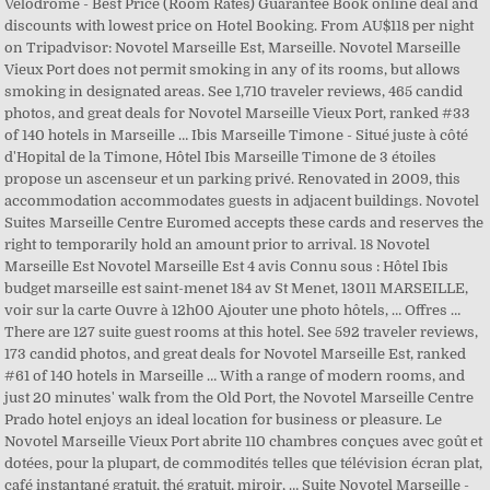
Velodrome - Best Price (Room Rates) Guarantee Book online deal and
discounts with lowest price on Hotel Booking. From AU$118 per night
on Tripadvisor: Novotel Marseille Est, Marseille. Novotel Marseille
Vieux Port does not permit smoking in any of its rooms, but allows
smoking in designated areas. See 1,710 traveler reviews, 465 candid
photos, and great deals for Novotel Marseille Vieux Port, ranked #33
of 140 hotels in Marseille … Ibis Marseille Timone - Situé juste à côté
d'Hopital de la Timone, Hôtel Ibis Marseille Timone de 3 étoiles
propose un ascenseur et un parking privé. Renovated in 2009, this
accommodation accommodates guests in adjacent buildings. Novotel
Suites Marseille Centre Euromed accepts these cards and reserves the
right to temporarily hold an amount prior to arrival. 18 Novotel
Marseille Est Novotel Marseille Est 4 avis Connu sous : Hôtel Ibis
budget marseille est saint-menet 184 av St Menet, 13011 MARSEILLE,
voir sur la carte Ouvre à 12h00 Ajouter une photo hôtels, … Offres …
There are 127 suite guest rooms at this hotel. See 592 traveler reviews,
173 candid photos, and great deals for Novotel Marseille Est, ranked
#61 of 140 hotels in Marseille … With a range of modern rooms, and
just 20 minutes' walk from the Old Port, the Novotel Marseille Centre
Prado hotel enjoys an ideal location for business or pleasure. Le
Novotel Marseille Vieux Port abrite 110 chambres conçues avec goût et
dotées, pour la plupart, de commodités telles que télévision écran plat,
café instantané gratuit, thé gratuit, miroir, … Suite Novotel Marseille -