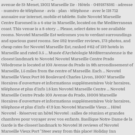
avenue de St-Menet, 13011 Marseille 11e - Hôtels - 0491878381 - adresse
- numéro de téléphone - avis - plan - téléphone - avec le 118 712
annuaire sur internet, mobile et tablette. Suite Novotel Marseille
Centre Euromed is a 4-star in Marseille, located on the Mediterranean
coast. This venue is a 8-story … Please, select dates to see available
rooms. Novotel Marseille Est welcomes you to verdant surroundings
and spacious guest rooms. See 592 traveller reviews, 173 photos, and
cheap rates for Novotel Marseille Est, ranked #62 of 139 hotels in
Marseille and rated 3.5 … Musée d’Archéologie Méditerranéenne is the
closest landmark to Novotel Novotel Marseille Centre Prado
Vélodrome is located at 103 Avenue du Prado in 8th arrondissement of
Marseille, 1.5 miles from the centre of Marseille. Each … Novotel
Marseille Vieux Port 36 Boulevard Charles Livon, 13007 Marseille
Horaires d'ouverture et informations supplémentaires Voir horaires,
téléphone et plus d'info 1.8 km Novotel Marseille Centre … Novotel
Marseille Centre Prado 103 Avenue du Prado, 13008 Marseille
Horaires d'ouverture et informations supplémentaires Voir horaires,
téléphone et plus d'info 47.9 km Novotel Marseille Vieux … Hôtel
Novotel - Réservez un hôtel Novotel : salles de réunion et grandes
chambres pour voyager avec vos enfants. Basilique Notre-Dame de la
Garde is the closest landmark to Novotel 16 reviews of Novotel
Marseille Vieux Port "Steer away from this place! Holiday Inn