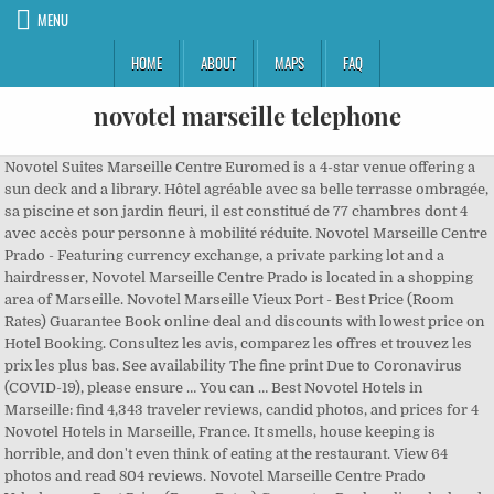
MENU
HOME
ABOUT
MAPS
FAQ
novotel marseille telephone
Novotel Suites Marseille Centre Euromed is a 4-star venue offering a
sun deck and a library. Hôtel agréable avec sa belle terrasse ombragée,
sa piscine et son jardin fleuri, il est constitué de 77 chambres dont 4
avec accès pour personne à mobilité réduite. Novotel Marseille Centre
Prado - Featuring currency exchange, a private parking lot and a
hairdresser, Novotel Marseille Centre Prado is located in a shopping
area of Marseille. Novotel Marseille Vieux Port - Best Price (Room
Rates) Guarantee Book online deal and discounts with lowest price on
Hotel Booking. Consultez les avis, comparez les offres et trouvez les
prix les plus bas. See availability The fine print Due to Coronavirus
(COVID-19), please ensure … You can … Best Novotel Hotels in
Marseille: find 4,343 traveler reviews, candid photos, and prices for 4
Novotel Hotels in Marseille, France. It smells, house keeping is
horrible, and don't even think of eating at the restaurant. View 64
photos and read 804 reviews. Novotel Marseille Centre Prado