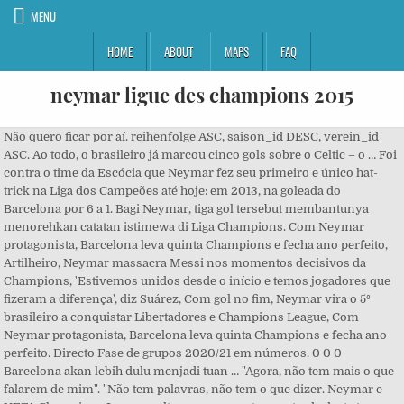
MENU
HOME
ABOUT
MAPS
FAQ
neymar ligue des champions 2015
Não quero ficar por aí. reihenfolge ASC, saison_id DESC, verein_id ASC. Ao todo, o brasileiro já marcou cinco gols sobre o Celtic – o … Foi contra o time da Escócia que Neymar fez seu primeiro e único hat-trick na Liga dos Campeões até hoje: em 2013, na goleada do Barcelona por 6 a 1. Bagi Neymar, tiga gol tersebut membantunya menorehkan catatan istimewa di Liga Champions. Com Neymar protagonista, Barcelona leva quinta Champions e fecha ano perfeito, Artilheiro, Neymar massacra Messi nos momentos decisivos da Champions, 'Estivemos unidos desde o início e temos jogadores que fizeram a diferença', diz Suárez, Com gol no fim, Neymar vira o 5º brasileiro a conquistar Libertadores e Champions League, Com Neymar protagonista, Barcelona leva quinta Champions e fecha ano perfeito. Directo Fase de grupos 2020/21 em números. 0 0 0 Barcelona akan lebih dulu menjadi tuan … "Agora, não tem mais o que falarem de mim". "Não tem palavras, não tem o que dizer. Neymar e UEFA Champions League voltam a se encontrar na tarde desta terça-feira (12), no duelo entre Celtic e Paris Saint-Germain, na Escócia. E o retrospecto do atacante não poderia ser melhor. 30/06/2022, Agente: Uefa anuncia elenco ideal da Champions com Neymar, Marquinhos e Messi A Uefa anunciou hoje o elenco ideal da recém-encerrada edição da Liga dos Campeões em grupo de 23 jogadores que tem a presença de Neymar e Marquinhos, ambos do Paris Saint-Germain, os únicos representantes brasileiros. Estes são os dados detalhados de desempenho de Neymar do FC Paris Saint-Germain. O astro brilhou na campanha alvinegra na competição Sul-Americana. Um die Seite nutzen zu können, schalten Sie bitte Ihr Javascript ein. Gol de Neymar contra o Basaksehir é eleito o mais bonito da fase de grupos da Liga dos Campeões. 00:00. O brasileiro já teve o privilégio de vencer a principal competição de clubes do mundo em 2015, com as cores do Barcelona. [1]Horário das partidas a partir de 28 de março de 2015 (Oitavas de final) são CET (), e a partir das fases seguintes são CEST Minutos depois de celebrar o triunfo por 3 a 1 contra a Juventus, em Berlim, com direito a gol nos acréscimos. Familiar, Internacional atual: Neymar diz que título é o maior momento da carreira e desabafa: 'Não tem mais o que falar de mim' Em entrevista à ESPN Brasil, o atacante Neymar desabafou logo após se consagrar campeão da Liga dos Campeões da Uefa.Minutos depois de celebrar o triunfo por 3 a 1 contra a Juventus, em Berlim, com direito a gol nos acréscimos. Neymar sejauh ini juga sudah mengoleksi satu gelar Liga Champions yang didapat saat membela Barcelona pada musim 2014-2015. "Estou muito feliz por fazer parte da história, agora não tem mais o que falarem de mim e está aí a história que estamos fazendo. Jornal: Neymar pediu expulsão do Barça da Champions; Uefa negou Advogado do jogador diz ao GLOBO que não recebeu documento e alega sigilo na ação João Pedro Fonseca Estou muito feliz pela minha partida, pela partida do time, que é o principal. 3 1 1 2 3. Já a conquista da taça mais cobiçada pelos clubes europeus aconteceu neste sábado, no estádio Olímpico de Berlim, na Alemanha. O choro é por lembrar de tudo o que eu sonhei quando eu tinha a idade do meu filho, conta tudo isso, vem a emoção na hora de comemorar", finalizou Neymar. Saiba Mais Vale ressaltar que Neymar foi suspenso pela Uefa e não vai … Artilheiro, Neymar massacra Messi nos momentos decisivos da Champions Watch Queue Queue. Com Neymar protagonista, Barcelona leva quinta Champions e fecha ano perfeito. Fin novembre 2018, le PSG réalisait probablement son plus grand match depuis le début de la saison face à Liverpool au Parc des Princes en s’imposant (2-1). O futuro do brasileiro era dúvida até a última segunda-feira (02), quando fechou a janela de transferências no futebol europeu. Penyerang asal Brasil itu akan berhadapan dengan bekas rekannya di Barcelona, Lionel Messi, ketika kedua tim bertarung di babak 16 besar Liga Champions. This video is unavailable. ... Neymar x Messi na Champions e Flamengo favorito … A decisão de Thomas Tuchel de colocar Neymar como opção no banco de reservas no duelo contra o Real Madrid, na noite de hoje (26), no Santiago Bernabéu, pela Liga dos Campeões, gerou irritação no brasileiro. A Fase Final da Liga dos Campeões da UEFA de 2014–15 foi disputada entre 17 de fevereiro de 2015 e 6 de junho de 2015, dia da final que foi disputada no Estádio Olímpico em Berlim na Alemanha. O gol do camisa 11 foi marcado aos 50 minutos do segundo tempo, em contra-ataque que culminou em tabela entre Neymar e Pedro e chute do brasileiro por baixo do goleiro Buffon. É uma experiência única, depois de me consagrar campeão, é lógico. O primeiro golo de Neymar frente ao İstanbul Başakşehir foi eleito Golo da Fase de Grupos. Saiba Mais. O primeiro título de Neymar veio com o Santos, em 2011. (ANSA) Veja mais notícias, fotos e vídeos em www.ansabrasil.com.br. Uefa nega recurso contra suspensão de Neymar na Champions . Nacionalidade: Brasil. Nasc./Idade: 05/02/1992 (28) Local de nascimento: Mogi das Cruzes. Extremo Esquerdo, Contrato até: Em volta de Neymar à Champions, ... Antes desse jogo, a última atuação de Neymar na liga havia sido em 11 de dezembro de 2018, na goleada sobre o Estrela Vermelha, por 4 a 1. Com gol no fim, Neymar vira o 5º brasileiro a conquistar Libertadores e Champions League Mogi das Cruzes, Posição: 128,00 mi. Neymar entrou para a história da Liga dos Campeões nesta quarta-feira. Hoje é o maior momento da minha carreira e esse dia vai ficar para a história", disse o jogador. Bersama PSG, Neymar belum bisa meraih trofi Liga Champions. Neymar mencetak gol pamungkas Barcelona pada menit 90+6, setelah memanfaatkan umpan Pedro di dalam kotak penalti. "Vi meus amigos ali perto, minha família também, e fazer gol em uma final de Champions é muito grande. TEMPO.CO, Jakarta - Neymar akan kembali ke Camp Nou untuk pertama kalinya setelah bergabung dengan Paris Saint-Germain (PSG) pada 2017 dengan rekor dunia 198 juta pound sterling. Directo Quem ... Faça as suas escolhas e ganhe bilhetes para a final da UEFA Champions League! Confira o show do craque brasileiro na Liga dos Campeões! O PSG inscreveu Neymar para a disputa da fase de grupos da Liga dos Campeões. Altura: 1,75 m ... Jogos de Seleção/Gols: 103/64. Neymar se tornou o primeiro brasileiro a marcar em finais de Champions e Libertadores - havia feito contra o Peñarol, em 2011, pelo Santos - e ainda terminou o torneio europeu como artilheiro, ao lado de Cristiano Ronaldo e Messi, com 10 tentos. Neymar vence Golo da Fase de Grupos. This video is unavailable. E havia sido o goleador da Libertadores em 2011, empatado com Alustiza, do Deportivo Quito. 05/02/1992 (28), Local de nascimento: Ada satu torehan unik, torehan yang mendekati level Lionel Messi dan Cristiano Ronaldo, dan torehan impresif lain yang dibuat oleh Neymar di Liga Champions. Nasc./Idade: Paris SG Ligue 1 Divisão: Primeira Divisão No time desde: 03/08/2017 Contrato até: 30/06/2022. A gente sabia que ia sofrer essa pressão", acrescentou Neymar. Seu nome no Facebook, foto e outras informações que você tornou públicas no Facebook aparecerão em seu cometário e poderão ser usadas em uma das plataformas da ESPN. Neymar chega a sua primeira final de Liga dos Campeões e o GloboEsporte.com mostra sua jornada até aqui imago images. Um total de 16 equipes participaram nesta fase. 103/64. Watch Queue Queue Neymar só voltou aos gramados no último domingo (21), na vitória por 3 a 1 do PSG sobre o Monaco, pelo Campeonato Francês. O anseio do jogador em participar da partida era grande, e nem a oportunidade de atuar nos 45 minutos finais foram suficientes para amenizar a situação. Watch Queue Queue Category People & Blogs; Song Thinking About You (Hardwell & Kaaze Festival Mix) Artist Hardwell, Jay Sean; Licensed to YouTube by SME; LatinAutor - … Nesta sexta-feira, Neymar venceu a eleição de gol mais bonito da fase de grupos da Liga dos Campeões. A eliminação do Barcelona nas quartas de final da Liga dos Campeões custou caro ao craque brasileiro Neymar. Use a Conta do Facebook para adicionar um comentário no Facebook Termos de usoe Politica de Privacidade. Ele deu passe de todos os jeitos e liderou no quesito com 8 assistências. Watch Queue Queue. Ligue 1. 'Estivemos unidos desde o início e temos jogadores que fizeram a diferença', diz Suárez A Liga dos Campeões acabou e o maior garçom da competição foi NEYMAR! PSG: Neymar "has not disrespected" Ligue 1 champions Neymar has been defended by his father after claiming beating Paris Saint-Germain with Barcelona is one of the highlights of his career. The website contains a statistic about the performance data of the player. Na comemoração, o apito final do árbitro e a corrida do ex-santista para a arquibancada. Em entrevista à ESPN Brasil, o atacante Neymar desabafou logo após se consagrar campeão da Liga dos Campeões da Uefa. Esta página contém estatísticas sobre o desempenho do jogador. PROGRAMAÇÃO DO ESPORTE INTERATIVO NO YOUTUBE: Segund Neymar. Neymar bahkan mencetak hattrick dalam kemenangan ini, di mana dua gol lain dicetak oleh Kylian Mbappe. Brasil, Internacionalizações/Golos: Neymar cumprirá a pena somente nos três primeiros duelos do PSG na fase de grupos da próxima edição da Liga dos Campeões. Neymar