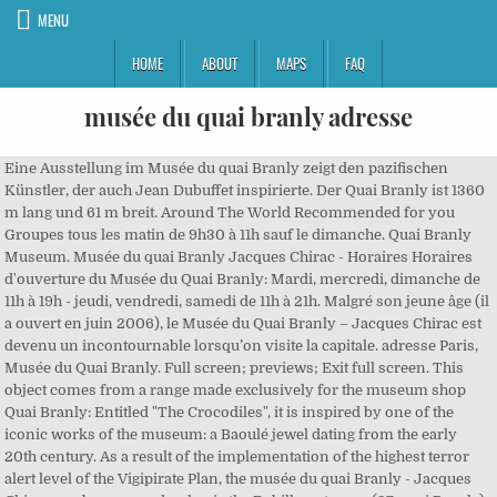
MENU
HOME
ABOUT
MAPS
FAQ
musée du quai branly adresse
Eine Ausstellung im Musée du quai Branly zeigt den pazifischen Künstler, der auch Jean Dubuffet inspirierte. Der Quai Branly ist 1360 m lang und 61 m breit. Around The World Recommended for you Groupes tous les matin de 9h30 à 11h sauf le dimanche. Quai Branly Museum. Musée du quai Branly Jacques Chirac - Horaires Horaires d'ouverture du Musée du Quai Branly: Mardi, mercredi, dimanche de 11h à 19h - jeudi, vendredi, samedi de 11h à 21h. Malgré son jeune âge (il a ouvert en juin 2006), le Musée du Quai Branly – Jacques Chirac est devenu un incontournable lorsqu’on visite la capitale. adresse Paris, Musée du Quai Branly. Full screen; previews; Exit full screen. This object comes from a range made exclusively for the museum shop Quai Branly: Entitled "The Crocodiles", it is inspired by one of the iconic works of the museum: a Baoulé jewel dating from the early 20th century. As a result of the implementation of the highest terror alert level of the Vigipirate Plan, the musée du quai Branly - Jacques Chirac can be accessed only via the Debilly entrance (37, quai Branly) and the Université entrance (218, rue de l’Université). Le projet, porté par Jacques Chirac et réalisé par … Day By Day; In Paris during FIAC; Around Paris and in France; Gallery night; Paris Gallery Map; FIAC STORIES; PARTNERS. À ce titre, il dispose de la plus grande collection permanente … Wir empfehlen Ihnen, Touren für Musee du quai Branly - Jacques Chirac frühzeitig zu buchen, um sich einen Platz zu sichern. en ce moment. Particuliers : donateurs, Amis du Quai Branly achètent vendent financent Le Quai Branly s’adresse à différents publics, chaque cible ayant un impact fort dans le développement du musée. Its tropical aquarium remains in the cellar of the Palais de la Porte Dorée and is open to the public. Man erkennt es an der berühmten bepflanzten Mauer, die vom Botaniker Patrick Blanc entworfen wurde. Musée du quai Branly. Itinéraires SITE WEB; Afficher le n° 01 56 61 70 00 Itinéraires Source : PagesJaunes. Finden Sie sämtliche Informationen über Musée du Quai-Branly - Jacques Chirac - : die Bewertung des Grünen Reiseführers sowie hilfreiche Informationen zu Musée du Quai-Branly - Jacques Chirac. Ouverture exceptionnelle les lundis de 11h à 19h pendant les vacances de Pâques Musée du Quai Branly in Paris (Quai Branly 37): Adresse, Anfahrt, Bewertungen, Öffnungszeiten, Bilder und viele weitere Informationen. Partners; Media partners; Hotel partners; Become our partner; VISITOR INFORMATION; E-SHOP; You are here. > Les Top des ventes, ZOOSAFARI DE THOIRY 37 Quai Branly, 75007 Paris +33 (0)1 56 61 70 00. Soft City JAZZ - Relaxing JAZZ Music for Work and Study - Calm Music Lounge Music 738 watching Live now Adresse: 37, quai Branly. Des statues royales du Royaume du Dahomey datant de 1890-1892 exposées au Musée du Quai Branly-Jacques Chirac à Paris, le 18 mai 2018. Musée du Quai Branly, Paris - Das 2006 eröffnete Völkerkundemuseum am Quai Branly nahe dem Eifelturm wurde vom Atelier Jean Nouvel geplant. Adresse 222, rue de l'Université ... Service juridique de l'établissement public du musée du quai Branly - Jacques Chirac Adresse envoi postal: Service Juridique 222, rue de l'Université 75343 Paris cedex 07 FRANCE Remise en main propre: Service Juridique 222, rue de l'Université 75007 Paris FRANCE. Parades for FIAC ; Conversation Room; Cinéphémère; Films; AGENDA. Das „Musée du quai Branly“ stehen künstlerische Ausstellungstücke im Mittelpunkt. > Toutes les promos, Profitez des avantages de l’offre numérique. La volonté de sa création repose sur le fait suivant : « […] il n’existe pas plus de hiérarchie entre les arts et les cultures qu’il n’existe de hiérarchie entre les peuples. A lush wild garden makes it a pleasant and unusual place. Du 30 janvier 28 octobre 2018. La capoeira représente la résistance … CONCURRENCE LARGE : LES MUSEES PARISIENS 9,2 millions 3,8 millions 3,5 millions 1,4 million 1,37 million 1,3 million FREQUENTATION 2013 (nombre de visiteurs) 3 5 6 11 13 12 CATEGORIE Art … Der Ausstellungsbereich wurde in einem aufgeständerten Bauteil untergebracht, das in einem dschungelartigen Park liegt. Le projet, porté par Jacques Chirac et réalisé par Jean Nouvel, est … Ouvert depuis le 2 mars 2011. Really magnificent! Le Mémorial de la Shoah a ouvert ses portes au public en janvier 2005, rue Geoffroy l'Asnier, sur le site du Mémorial du Martyr Juif... Avril 2018 - après d’importants travaux, l’Atelier des Lumières ouvre ses portes au public avec 3 expositions inaugurales. Le musée du Quai Branly - Jacques-Chirac, parfois appelé musée des Arts et Civilisations d'Afrique, d'Asie, d'Océanie et des Amériques (civilisations non européennes), est situé dans le 7 e arrondissement de Paris, le long du quai de la Seine qui lui donne son nom et au pied de la tour Eiffel. We need to go into the history and documentation of collections in more depth, particularly in terms of provenance and biographies; research shows that some situations are not necessarily black … Pinart spendete ihn dann dem Museum für Völkerkunde Trocadéro in Paris. Musée du quai Branly ist ein Museumsbau und wurde fertiggestellt im Jahre 2006. BooWiki. 37 Quai Branly, 75007 Paris. Table parisienne raffinée, le restaurant LES OMBRES Quai Branly … Today I did a future travel to Paris, in France. Physically disabled access only - Terrace pools entrance - 206, rue de l’Université, Brochure pour les familles "Les Aventuriers du musée du quai Branly - Jacques Chirac" -, Guide d'exploration tactile (thermogonflé) -, Brochure scolaire et périscolaire 2020-2021 -, Guide for the exploration of the collections -, Guida all’esplorazione delle collezioni -, Information kits, press releases, trailers, Aboriginal works on the roof and ceilings, Media library and Jacques Kerchache Reading Room, The musée du quai Branly - Jacques Chirac, Cultural democratization and regional action, ministère de l'Enseignement supérieur, de la Recherche et de l'Innovation, corner of rue de l’Université and avenue de la Bourdonnais, corner of avenue Franco-Russe and avenue Rapp. Musée du quai Branly : explorez le XXIe siècle grâce à l'ethnologie . „Somuk,... jetzt Seite 2 lesen Le Musée d'Orsay a fait peau neuve ! Located on the banks of the Seine, near the Eiffel Tower, the Musée du Quai Branly - Jacques Chirac exhibits 3,500 works of art from Africa, the Americas, Asia and Oceania. + The Olmecs and the civilizations of the Gulf of Mexico > Réservez vos places Musée du Quai-Branly Informationen zum Besuch Eintritt* Tickets & Preise : Erwachsene: 10€ / 12€ UE-Bürger unter 26 Jahre und jeden 1. Dieser ist durch eine Glaswand von der viel befahrenen Straße abgeschirmt. 19 708 Pages. Garden in Musée du quai Branly. If the file has been modified from its original state, some details such as the timestamp may not fully reflect those of the original file. Le Palais Galliera est heureux d’annoncer sa réouverture au public le 28 septembre 2013. Etablissement public du musée du quai Branly - Jacques Chirac. Musée du Quai Branly - Jacques-Chirac; Metadata. Das Projekt befindet sich in Paris ( 7. ), Paris, Ile-de-France, Frankreich. Musée National Eugène Delacroix; Hôtel de Choudens / 21 Blanche; FIAC PROGRAMMES. Le musée du quai Branly ou musée des arts et civilisations d'Afrique, d'Asie, d'Océanie et des Amériques (civilisations non occidentales). L’utilisation des visuels a été négociée par le musée du Louvre, ils peuvent être utilisés avant, pendant et jusqu’à la fin de l’exposition, et uniquement dans le cadre de la promotion de l’exposition. Au cœur du luxuriant jardin du musée du quai Branly, perché sur le toit-terrasse, le restaurant LES OMBRES Quai Branly offre une vue panoramique unique sur Paris, à l’ombre de sa voisine, la Tour Eiffel, qui projette le jour ses dentelles métalliques sur les nappes et le soir, enflamme la salle. + KANAK JOURNALS, 17 Place du Trocadéro et du 11 Novembre, 75116 Paris, 3 Avenue du Général Eisenhower, 75008 Paris. Die nächsten RER- und Metrostationen sind „Pont de l’Alma“ (RER C) und „Alma / Marceau“ (Metrolinie 9). Près de 200 œuvres inédites révèlent l’évolution, à travers les siècles, du regard porté en Occident sur les peuples, sociétés et territoires plus … This file contains additional information such as Exif metadata which may have been added by the digital camera, scanner, or software program used to create or digitize it. See also. Le musée du quai Branly - Jacques Chirac est un établissement public national à caractère administratif, placé sous la tutelle conjointe du ministère de la Culture et du ministère de l'Enseignement supérieur, de la Recherche et de l'Innovation. Si vous souhaitez exercer vos droits, vous devez adresser un courrier au Délégué à la protection des données de l’Etablissement public du musée du quai Branly – Jacques Chirac, accompagné de la photocopie d’un titre d’identité, à l’adresse postale suivante : Etablissement public du musée du quai Branly – Jacques Chirac Service juridique et des achats 222, rue de l’université 75343 Paris cedex 07, … Ouvert jusqu'à 19h. This important collection makes it a key place for arts for non-Western cultures. Si vous souhaitez exercer vos droits, vous devez adresser un courrier au Délégué à la protection des données de l’Etablissement public du musée du quai Branly – Jacques Chirac, accompagné de la photocopie d’un titre d’identité, à l’adresse postale suivante : Etablissement public du musée du quai Branly – Jacques Chirac Service juridique et des achats 222, rue de l’université 75343 Paris cedex 07, … Eugène Boban, ein umstrittener Antiquitätenhändler, verkaufte den Schädel an Alphonse Pinart, einem jungen Entdecker. Le musée du quai Branly - Jacques Chirac est un établissement public national à caractère administratif, placé sous la tutelle conjointe du ministère de la Culture et du ministère de l'Enseignement supérieur, de la Recherche et de l'Innovation. 94 Foll