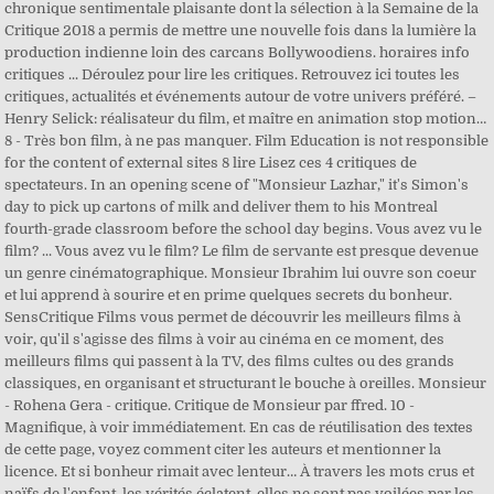
chronique sentimentale plaisante dont la sélection à la Semaine de la
Critique 2018 a permis de mettre une nouvelle fois dans la lumière la
production indienne loin des carcans Bollywoodiens. horaires info
critiques ... Déroulez pour lire les critiques. Retrouvez ici toutes les
critiques, actualités et événements autour de votre univers préféré. –
Henry Selick: réalisateur du film, et maître en animation stop motion…
8 - Très bon film, à ne pas manquer. Film Education is not responsible
for the content of external sites 8 lire Lisez ces 4 critiques de
spectateurs. In an opening scene of "Monsieur Lazhar," it's Simon's
day to pick up cartons of milk and deliver them to his Montreal
fourth-grade classroom before the school day begins. Vous avez vu le
film? ... Vous avez vu le film? Le film de servante est presque devenue
un genre cinématographique. Monsieur Ibrahim lui ouvre son coeur
et lui apprend à sourire et en prime quelques secrets du bonheur.
SensCritique Films vous permet de découvrir les meilleurs films à
voir, qu'il s'agisse des films à voir au cinéma en ce moment, des
meilleurs films qui passent à la TV, des films cultes ou des grands
classiques, en organisant et structurant le bouche à oreilles. Monsieur
- Rohena Gera - critique. Critique de Monsieur par ffred. 10 -
Magnifique, à voir immédiatement. En cas de réutilisation des textes
de cette page, voyez comment citer les auteurs et mentionner la
licence. Et si bonheur rimait avec lenteur… À travers les mots crus et
naïfs de l'enfant, les vérités éclatent, elles ne sont pas voilées par les