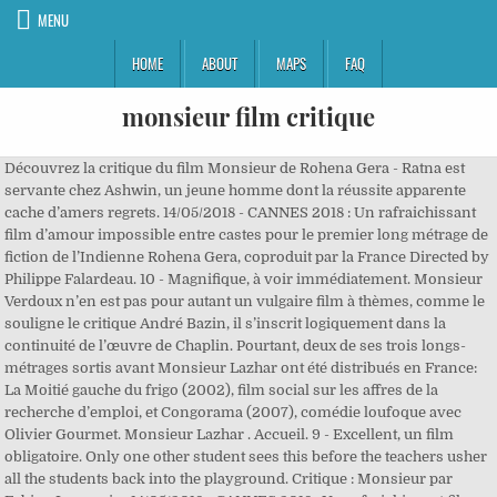
MENU
HOME
ABOUT
MAPS
FAQ
monsieur film critique
Découvrez la critique du film Monsieur de Rohena Gera - Ratna est
servante chez Ashwin, un jeune homme dont la réussite apparente
cache d’amers regrets. 14/05/2018 - CANNES 2018 : Un rafraichissant
film d’amour impossible entre castes pour le premier long métrage de
fiction de l’Indienne Rohena Gera, coproduit par la France Directed by
Philippe Falardeau. 10 - Magnifique, à voir immédiatement. Monsieur
Verdoux n’en est pas pour autant un vulgaire film à thèmes, comme le
souligne le critique André Bazin, il s’inscrit logiquement dans la
continuité de l’œuvre de Chaplin. Pourtant, deux de ses trois longs-
métrages sortis avant Monsieur Lazhar ont été distribués en France:
La Moitié gauche du frigo (2002), film social sur les affres de la
recherche d’emploi, et Congorama (2007), comédie loufoque avec
Olivier Gourmet. Monsieur Lazhar . Accueil. 9 - Excellent, un film
obligatoire. Only one other student sees this before the teachers usher
all the students back into the playground. Critique : Monsieur par