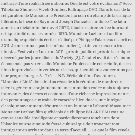
métrage d'une réalisatrice indienne. Quelle est votre évaluation? Avec
Tillotama Shome et Vivek Gomber. Rattrapage DVD. Dans le cas de la
refiguration de Monsieur le Président au sein du champ de la critique
littéraire, la thèse de Raymond Joseph Gonzales, intitulée The latin
american dictator in the novel (1971), illustre clairement ce tournant
critique initié dans les années 1970. Monsieur Lazhar est un film
dramatique québécois écrit et réalisé par Philippe Falardeau et sorti en
2011. Je ne connais pas le cinéma indien (j'ai du voir deux ou trois
films). ... Festival de Locarno 2011 : prix du public et prix de la critique
décerné par les journalistes du Variety [2]. Celui-ci avait de très bons
échos mais pas vu en salle. Monsieur Poulet est de cette étoffe, de ces
films improvisés et inventés sur le tas, qui semblent avancer mus par
leur propre énergie. 8 - Très ... N.B. Véritable film d’aventures,
"Monsieur Link" doit ainsi sa réussite à la réunion de nombreux
talents, générant conjointement une animation rodée mais toujours
innovante, des décors et costumes d’une richesse impressionnante,
des personnages aux traits de caractère bien dosés, une intrigue
classique savamment détournée et un humour à l’absurdité assumée.
Monsieur Lazhar, film québécois de Philippe FALARDEAU est une
œuvre sensible, intelligente et particulièrement touchante dont
l'histoire tourne autour du fossé culturel que doit traverser tout
immigrant en arrivant dans sa terre d'accueil. ... Ce que le film révèle