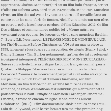
apparences. Cinéma. Monsieur (Sir) est un film indo-français, écrit et
réalisé par Rohena Gera, sorti en 2018 Synopsis. Monsieur . Monsieur
Flynn, un film de Paul Weitz | Synopsis : Alors qu'il travaille dans un
centre pour les sans-abris de Boston, Nick Flynn tombe sur son père,
un escroc, poète à ses heures perdues. ©Film Education 2012. Ce film
Des critiques et commentaires publiés ici … Momo mûrit, en
voyageant et en écoutant les leçons de vie du sage monsieur Ibrahim.
7 - Bon ... N.B. P our rappel, L’ÉTRANGE NOËL DE MONSIEUR JACK
(ou The Nightmare Before Christmas en VO) est un masterpiece de
1993, tellement réussi dans son association de talents (Henry Selick +
Danny Elfman + Tim Burton notamment), qu’il en devint absolument
iconique et intemporel. TÉLÉCHARGER FILM MONSIEUR LAZHAR -
Suivre son activité Lire sa critique. Le public français connaît peu le
Québécois Philippe Falardeau. horaires info critiques bande-ann.
Cocorico ! Comme si le mouvement perpétuel avait enfin été capturé
sur pellicule : Rouch l’avouait d’ailleurs lui-même, son film …
Monsieur, un film franco-indien, est une histoire de classes, de
romance, de rêves, d'ambitions et d'individus qui s'entraident et se
poussent vers le haut. Critique de Monsieur Lazhar par Panorama-
Cinéma, la revue de cinéma en ligne. Monsieur de Laurent
Delahousse - (2018) - Film documentaire Choisir étoiles entre 1 et 10.
Loin de Bollywood, voilà le très beau et très maitrisé premier long