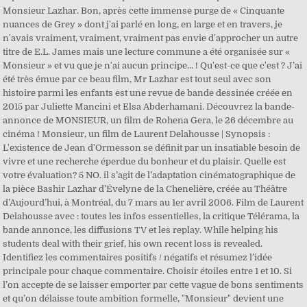
Monsieur Lazhar. Bon, après cette immense purge de « Cinquante
nuances de Grey » dont j'ai parlé en long, en large et en travers, je
n'avais vraiment, vraiment, vraiment pas envie d'approcher un autre
titre de E.L. James mais une lecture commune a été organisée sur «
Monsieur » et vu que je n'ai aucun principe… ! Qu'est-ce que c'est ? J’ai
été très émue par ce beau film, Mr Lazhar est tout seul avec son
histoire parmi les enfants est une revue de bande dessinée créée en
2015 par Juliette Mancini et Elsa Abderhamani. Découvrez la bande-
annonce de MONSIEUR, un film de Rohena Gera, le 26 décembre au
cinéma ! Monsieur, un film de Laurent Delahousse | Synopsis :
L'existence de Jean d'Ormesson se définit par un insatiable besoin de
vivre et une recherche éperdue du bonheur et du plaisir. Quelle est
votre évaluation? 5 NO. il s’agit de l’adaptation cinématographique de
la pièce Bashir Lazhar d’Évelyne de la Chenelière, créée au Théâtre
d’Aujourd’hui, à Montréal, du 7 mars au 1er avril 2006. Film de Laurent
Delahousse avec : toutes les infos essentielles, la critique Télérama, la
bande annonce, les diffusions TV et les replay. While helping his
students deal with their grief, his own recent loss is revealed.
Identifiez les commentaires positifs / négatifs et résumez l’idée
principale pour chaque commentaire. Choisir étoiles entre 1 et 10. Si
l’on accepte de se laisser emporter par cette vague de bons sentiments
et qu’on délaisse toute ambition formelle, "Monsieur" devient une