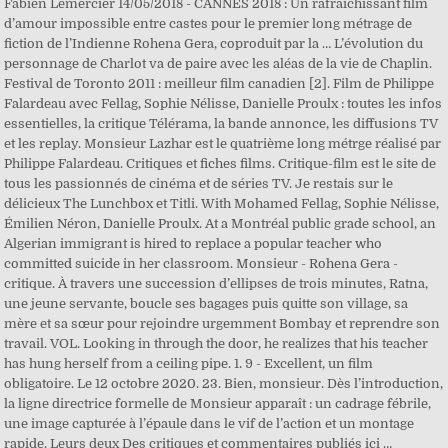
Fabien Lemercier 14/05/2018 - CANNES 2018 : Un rafraichissant film
d’amour impossible entre castes pour le premier long métrage de
fiction de l’Indienne Rohena Gera, coproduit par la … L’évolution du
personnage de Charlot va de paire avec les aléas de la vie de Chaplin.
Festival de Toronto 2011 : meilleur film canadien [2]. Film de Philippe
Falardeau avec Fellag, Sophie Nélisse, Danielle Proulx : toutes les infos
essentielles, la critique Télérama, la bande annonce, les diffusions TV
et les replay. Monsieur Lazhar est le quatrième long métrge réalisé par
Philippe Falardeau. Critiques et fiches films. Critique-film est le site de
tous les passionnés de cinéma et de séries TV. Je restais sur le
délicieux The Lunchbox et Titli. With Mohamed Fellag, Sophie Nélisse,
Émilien Néron, Danielle Proulx. At a Montréal public grade school, an
Algerian immigrant is hired to replace a popular teacher who
committed suicide in her classroom. Monsieur - Rohena Gera -
critique. À travers une succession d’ellipses de trois minutes, Ratna,
une jeune servante, boucle ses bagages puis quitte son village, sa
mère et sa sœur pour rejoindre urgemment Bombay et reprendre son
travail. VOL. Looking in through the door, he realizes that his teacher
has hung herself from a ceiling pipe. 1. 9 - Excellent, un film
obligatoire. Le 12 octobre 2020. 23. Bien, monsieur. Dès l’introduction,
la ligne directrice formelle de Monsieur apparaît : un cadrage fébrile,
une image capturée à l’épaule dans le vif de l’action et un montage
rapide. Leurs deux Des critiques et commentaires publiés ici …