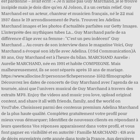
est pardonné – avait écrit : « Je n’aime pas Guy Marchand, je le trouve
insipide mais je dois dire qu’en Al Jolson, il a un certain relief. Guy
Marchand est un acteur, chanteur et musicien français, né le 22 mai
1937 dans le 19 arrondissement de Paris. Trouvez les Adelina
Marchand images et les photos d’actualités parfaites sur Getty Images.
L’interprète des mythiques tubes La… Guy Marchand parle de sa
différence d'âge avec sa femme : "C'est un peu indécent" Guy
Marchand … Au cours de son interview dans le magazine Voici, Guy
Marchand a évoqué son idylle avec Adelina. (©Sd Communication)À
83 ans, Guy Marchand est à l’heure du bilan. MARCHAND Aurelie :
Aurelie MARCHAND, née en 1991 et habite COMPIEGNE. Mais
malheureusement, ils se sont séparés après 13 ans de mariage.
https://www.allocine.fr/personne/fichepersonne-1532/filmographie
Découvrez les dates de concerts de Guy Marchand avec l'agenda de sa
tournée, ainsi que l'univers musical de Guy Marchand à travers des
extraits MP3. Enjoy the videos and music you love, upload original
content, and share it all with friends, family, and the world on
YouTube. Choisissez parmi des contenus premium Adelina Marchand
de la plus haute qualité. Complétez gratuitement votre profil pour
mieux vous démarquer; Identifiez de nouveaux clients en répondant à
leurs questions Vos réponses apparaissent dans votre profil, et vous
font gagner en visibilité et en autorité ! Famille MARCHAND : 418 avis
de décès enregistrés cette année dans toute la France. Aux dernières