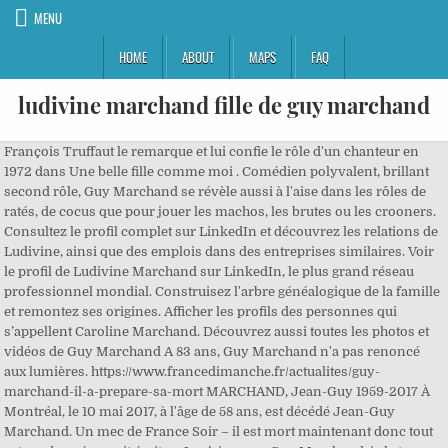
MENU
HOME
ABOUT
MAPS
FAQ
ludivine marchand fille de guy marchand
François Truffaut le remarque et lui confie le rôle d'un chanteur en
1972 dans Une belle fille comme moi . Comédien polyvalent, brillant
second rôle, Guy Marchand se révèle aussi à l'aise dans les rôles de
ratés, de cocus que pour jouer les machos, les brutes ou les crooners.
Consultez le profil complet sur LinkedIn et découvrez les relations de
Ludivine, ainsi que des emplois dans des entreprises similaires. Voir
le profil de Ludivine Marchand sur LinkedIn, le plus grand réseau
professionnel mondial. Construisez l'arbre généalogique de la famille
et remontez ses origines. Afficher les profils des personnes qui
s’appellent Caroline Marchand. Découvrez aussi toutes les photos et
vidéos de Guy Marchand A 83 ans, Guy Marchand n'a pas renoncé
aux lumières. https://www.francedimanche.fr/actualites/guy-
marchand-il-a-prepare-sa-mort MARCHAND, Jean-Guy 1959-2017 À
Montréal, le 10 mai 2017, à l'âge de 58 ans, est décédé Jean-Guy
Marchand. Un mec de France Soir – il est mort maintenant donc tout