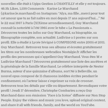
nouvelles elle était à Ugips Gestion à CHANTILLY et elle y est toujours.
46.3k Likes, 1,538 Comments - Karine Le Marchand
(@karine.le.marchand) on Instagram: “Alya, ma fille...merci pour tout
cet amour que tu as fait naître en moi depuis 17 ans aujourd’hui.…” Né
le 22 mai 1937 à Paris (XIXème arrondissement), Guy Marchand
connaît la notoriété à l'été 1965 avec le tube « La Passionata ».
Découvrez toutes les infos sur Guy Marchand, sa biographie, sa
filmographie complète, son actualité. Ludivine a 5 postes sur son
profil. Elle a étudié à Lycée Sévigné à COMPIEGNE entre 2005 et 2011.
Guy Marchand : Retrouvez tous ses albums et écoutez gratuitement
les titres sur les nombreuses webradios Nostalgie.fr Afficher les
profils des personnes qui s’appellent Guy Marchand. Vous êtes M e
Ludivine Marchand ? Découvrez gratuitement une liste des ancêtres et
la généalogie de la famille Marchand. Le célèbre interprète de Nestor
Burma, auteur d'une quinzaine d'albums, sort Né à Belleville, un
nouvel opus composé de 11 chansons inédites écrites pendant le
confinement, où l'acteur laisse s'exprimer sa voix de crooner.
Retrouvez tous les détails par ville ou département. Revendiquez votre
profil ! Jeudi 17 décembre, Christophe Combarieu a reçu Guy
Marchand dans son émission "Face à la Scène" diffusée sur Non Stop
People. Enjoy the videos and music you love, upload original content,
and share it all with friends, family, and the world on YouTube.