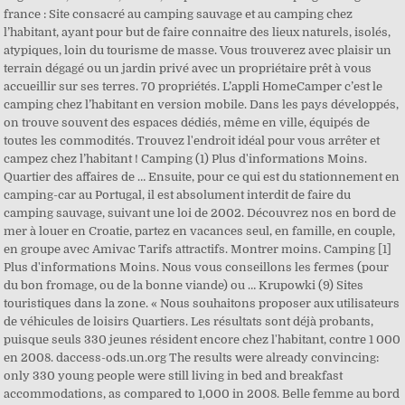
france : Site consacré au camping sauvage et au camping chez
l’habitant, ayant pour but de faire connaitre des lieux naturels, isolés,
atypiques, loin du tourisme de masse. Vous trouverez avec plaisir un
terrain dégagé ou un jardin privé avec un propriétaire prêt à vous
accueillir sur ses terres. 70 propriétés. L’appli HomeCamper c’est le
camping chez l’habitant en version mobile. Dans les pays développés,
on trouve souvent des espaces dédiés, même en ville, équipés de
toutes les commodités. Trouvez l'endroit idéal pour vous arrêter et
campez chez l’habitant ! Camping (1) Plus d'informations Moins.
Quartier des affaires de … Ensuite, pour ce qui est du stationnement en
camping-car au Portugal, il est absolument interdit de faire du
camping sauvage, suivant une loi de 2002. Découvrez nos en bord de
mer à louer en Croatie, partez en vacances seul, en famille, en couple,
en groupe avec Amivac Tarifs attractifs. Montrer moins. Camping [1]
Plus d'informations Moins. Nous vous conseillons les fermes (pour
du bon fromage, ou de la bonne viande) ou … Krupowki (9) Sites
touristiques dans la zone. « Nous souhaitons proposer aux utilisateurs
de véhicules de loisirs Quartiers. Les résultats sont déjà probants,
puisque seuls 330 jeunes résident encore chez l'habitant, contre 1 000
en 2008. daccess-ods.un.org The results were already convincing:
only 330 young people were still living in bed and breakfast
accommodations, as compared to 1,000 in 2008. Belle femme au bord