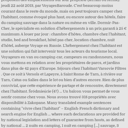
jeudi 22 août 2013, par VoyagesBaroude. C’est beaucoup moins
courant dans le reste du monde, mais on peut toujours camper chez
l’habitant, comme évoqué plus haut, ou encore autour des hôtels, faire
du camping sauvage dans la nature ou même en ville. Dormir-Pas-
Cher, le spécialiste en solution d'hébergements à un prix garanti à 25 €
maximum A louer par jour : chambre d'hôtes, chambre chez l'habitant,
studio, bed and breakfast, hôtel pas cher, location chambre, nuit
d'hôtel, auberge Voyage en Russie. L'hébergement chez l'habitant est
une solution qui fait intervenir tous les acteurs du tourisme local.
Voyageurs en van ou camping-car, campeurs ou randonneurs, nous
vous mettons en relation avec les propriétaires de parcs, et jardins
dans plus de 42 pays d’Europe. Séjours chez l'habitant Varsovie Filtres
. Que ce soit à Versols et Lapeyre, à Saint Rome de Tarn, à rivière sur
Tarn, Catus ou Salies dans le lot ou bien d’autres encore. Rien de plus
convivial, que cette expérience de partage et de rencontre, directement
chez l’habitant. Śródmieście (47) ... Un balcon vous permet de vous
sentir comme chez vous. Nous avons trouvé 318 propriétés avec
disponibilité à Zakopane. Many translated example sentences
containing "vivre chez l'habitant" – English-French dictionary and
search engine for English ... where such declarations are provided for
by national legislation and letters of guarantee from hosts, as defined
by national ... 2 nuits en camping, 1 nuit en camping [...] sauvage, 3