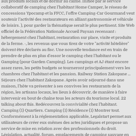
aux produits locaux et de dormir au calme. Initiée par le service
collaboratif de camping chez l’habitant Home Camper, le réseau de
concessions Ypocamp et la FFCC, l’offre Camping-Car Gourmand veut
soutenir l’activité des restaurateurs en alliant gastronomie et véhicule
de loisirs. ), pour garder la thématique serait le plus pertinent. Site Web
officiel de la Fédération Nationale Accueil Paysan recensant :
hébergement chez l'habitant, restauration sur place, visite et produits
de la ferme. -, les revenus que vous tirez de votre "activité hôtelière"
doivent être déclarés au fisc. Une nouvelle tendance est en train de
prendre de plus en plus d'essor le camping chez l'habitant ou le
Gamping (pour Garden Camping). Les campings et AJ étant encore
assez rares, les petits budgets se tourneront principalement vers les
chambres chez l’habitant et les pansion. Railway Station Zakopane ...
Séjours chez l'habitant Zakopane. Après avoir séjourné dans une
maison, l'hôte va présenter à ses convives les restaurants de la
région, les artisans locaux, les lieux à découvrir, de manière à faire
intervenir en bout de chaîne tous les acteurs du tourisme local. 22
talking about this. Redécouvrez la convivialité chez l’habitant.
Camping (1) Quartiers. Camping (1) Résidence (1) Montrer tout.
Conformément à la réglementation applicable, Legalstart permet aux
utilisateurs de créer eux-mêmes des actes juridiques et propose un
service de mise en relation avec des professionnels du droit.
Législation, actualité, forum, emplacements de camping sauvage en