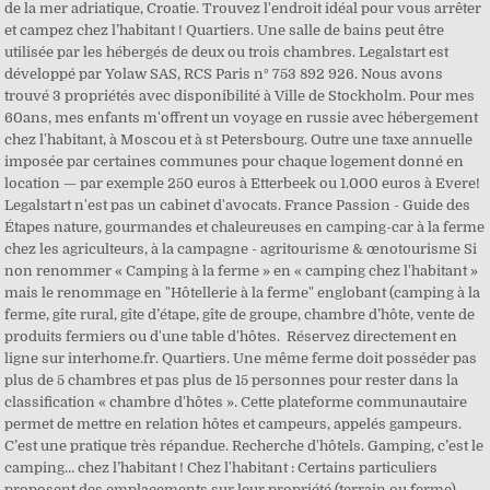
de la mer adriatique, Croatie. Trouvez l'endroit idéal pour vous arrêter
et campez chez l’habitant ! Quartiers. Une salle de bains peut être
utilisée par les hébergés de deux ou trois chambres. Legalstart est
développé par Yolaw SAS, RCS Paris n° 753 892 926. Nous avons
trouvé 3 propriétés avec disponibilité à Ville de Stockholm. Pour mes
60ans, mes enfants m'offrent un voyage en russie avec hébergement
chez l'habitant, à Moscou et à st Petersbourg. Outre une taxe annuelle
imposée par certaines communes pour chaque logement donné en
location — par exemple 250 euros à Etterbeek ou 1.000 euros à Evere!
Legalstart n'est pas un cabinet d'avocats. France Passion - Guide des
Étapes nature, gourmandes et chaleureuses en camping-car à la ferme
chez les agriculteurs, à la campagne - agritourisme & œnotourisme Si
non renommer « Camping à la ferme » en « camping chez l'habitant »
mais le renommage en "Hôtellerie à la ferme" englobant (camping à la
ferme, gîte rural, gîte d’étape, gîte de groupe, chambre d’hôte, vente de
produits fermiers ou d'une table d'hôtes. ️ Réservez directement en
ligne sur interhome.fr. Quartiers. Une même ferme doit posséder pas
plus de 5 chambres et pas plus de 15 personnes pour rester dans la
classification « chambre d'hôtes ». Cette plateforme communautaire
permet de mettre en relation hôtes et campeurs, appelés gampeurs.
C’est une pratique très répandue. Recherche d'hôtels. Gamping, c’est le
camping… chez l’habitant ! Chez l'habitant : Certains particuliers
proposent des emplacements sur leur propriété (terrain ou ferme).