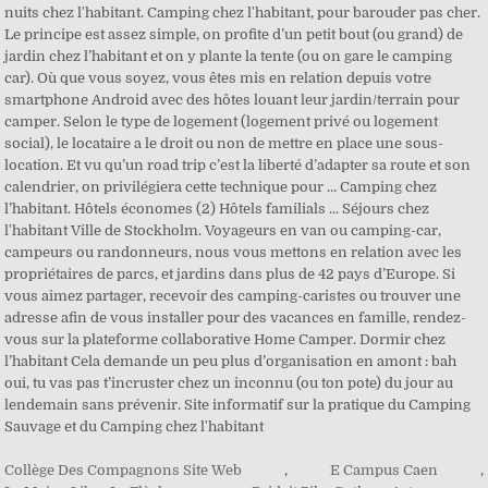
nuits chez l'habitant. Camping chez l'habitant, pour barouder pas cher.
Le principe est assez simple, on profite d’un petit bout (ou grand) de
jardin chez l’habitant et on y plante la tente (ou on gare le camping
car). Où que vous soyez, vous êtes mis en relation depuis votre
smartphone Android avec des hôtes louant leur jardin/terrain pour
camper. Selon le type de logement (logement privé ou logement
social), le locataire a le droit ou non de mettre en place une sous-
location. Et vu qu’un road trip c’est la liberté d’adapter sa route et son
calendrier, on privilégiera cette technique pour … Camping chez
l’habitant. Hôtels économes (2) Hôtels familials ... Séjours chez
l'habitant Ville de Stockholm. Voyageurs en van ou camping-car,
campeurs ou randonneurs, nous vous mettons en relation avec les
propriétaires de parcs, et jardins dans plus de 42 pays d’Europe. Si
vous aimez partager, recevoir des camping-caristes ou trouver une
adresse afin de vous installer pour des vacances en famille, rendez-
vous sur la plateforme collaborative Home Camper. Dormir chez
l’habitant Cela demande un peu plus d’organisation en amont : bah
oui, tu vas pas t’incruster chez un inconnu (ou ton pote) du jour au
lendemain sans prévenir. Site informatif sur la pratique du Camping
Sauvage et du Camping chez l'habitant
Collège Des Compagnons Site Web
,
E Campus Caen
,