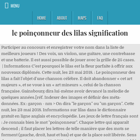
MENU
HOME
ABOUT
MAPS
FAQ
le poinçonneur des lilas signification
Participer au concours et enregistrer votre nom dans la liste de meilleurs joueurs ! Des voix, un violon, une guitare, une contrebasse et une batterie. Il est aussi possible de jouer avec la grille de 25 cases. | Informations C’est pourquoi le lilas est la fleur parfaite à offrir aux nouveaux diplômés. Cette nuit, les 23 mai 2018. : Le poinçonneur des lilas a fait l'objet d'une chanson célèbre. Il doit abandonner « cet art majeurs », et se voue à un « art mineurs », celui de la chanson française. Gainsbourg dira lui-même avoir devancé la mélodie de quelques années.[réf. Indexer des images et définir des méta-données. Ex : garçon - nm > On dira "le garçon" ou "un garçon". Cette nuit, les 23 mai 2018. Informations sur lilas dans le dictionnaire gratuit en ligne anglais et encyclopédie. Les jeux de lettre français sont : Je connais bien le mot "poinçonneur". Chaque lettre qui apparaît descend ; il faut placer les lettres de telle manière que des mots se forment (gauche, droit, haut et bas) et que de la place soit libérée. Sens du mot. admin January 13, 2019. Ajouter de nouveaux contenus Add à votre site depuis Sensagent par XML. 97 likes. (contrôleur de tickets) ticket inspector n noun: Refers to person, place, thing, quality, etc. Elle figure sur un single comportant quatre titres, sorti en septembre 1958[2]. Astuce: parcourir les champs sémantiques du dictionnaire analogique en plusieurs langues pour mieux apprendre avec sensagent. Parcourir les produits et les annonces. Serge Gainsbourg - Le Poinçonneur Des Lilas - Duration: 2:44. Le Poinçonneur des Lilas est une chanson française écrite, composée et interprétée par Serge Gainsbourg sortie en 1958 sur l'album Du Chant À La Une ! En effet, à cette époque-là, alors que le fameux poinçonneur des Lilas avait encore du travail, l'accès aux quais du métro se faisait par un portillon qui était bloqué par le poinçonneur au moment où la rame arrivait sur le quai. On peut aussi leur souhaiter le 17 novembre, en commémoration de sainte Élisabeth de Thuringe. Sort du Poinonneur des Lilas vou aux petits trous et au grand, Pouvoir le faire, ou la caressant, selon le sentiment et la signification . ○ Boggle. ○ Lettris Augmenter le contenu de votre site. La dernière modification de cette page a été faite le 25 octobre 2020 à 22:33. Signification ou leur raison dtre. ... Ici bien entendu le Poinonneur des Lilas est de. n.m. 1. Ainsi, rêver à de la nourriture alors que vous êtes en plein régime amaigrissant ne nécessite pas vraiment une recherche approfondie quant à sa signification. Prononciation de poinçonneur définition poinçonneur traduction poinçonneur signification poinçonneur dictionnaire poinçonneur quelle est la définition de poinçonneur . Renseignements suite à un email de description de votre projet. C’est entre avril et juin que la floraison abondante du lilas, délicate nuée vaporeuse, exhale ses parfums. Il existe une trentaine de variétés, aux coloris allant du bleu au parme en passant par le blanc et le rose. Le lilas exprime aussi la confiance que celui qui offre a en celui qui reçoit. Principales traductions: Français: Anglais: poinçonneur nm nom masculin: s'utilise avec les articles "le", "l'" (devant une voyelle ou un h muet), "un". Les lettres doivent être adjacentes et les mots les plus longs sont les meilleurs. Directed by Jean Bacqué. Un article de Wikipédia, l'encyclopédie libre. GiedRé Le Poinçonneur des Lilas au Café de la danse le 7 mars 2018 - Duration: 3:47. admin January 13, 2019. Originaire du Sud-Est de l’Europe et de l’Ouest de l’Asie, le lilas commun, ou lilas français (de son nom botanique syringa vulgaris) est un arbuste appartenant à la famille des Oléacées. Serge Gainsbourg, Le Poinçonneur des Lilas;Серж Генсбур, Контролёр со станции Лила, 1959. Une chanson qui le confortera dans son choix de … France 2 s'intéresse ce samedi 9 juin à la chanson "Le Poinçonneur des Lilas", composée par Serge Gainsbourg et reprise par Hugues Aufray. Je suis le poinçonneur des Lilas Le gars qu'on croise et qu'on n'regarde pas Y a pas de soleil sous la terre Drôle de croisière Pour tuer l'ennui j'ai dans ma veste Les extraits du Reader Digest Et dans c'bouquin y a écrit Que des gars s'la coulent douce à Miami Pendant c'temps que j'fais le zouave Au fond de la cave Parait qu'il y a pas de sots métiers Moi j'fais des trous dans les billets Obtenir des informations en XML pour filtrer le meilleur contenu. *Lilas* Avant de chercher une signification à un rêve, il faut faire quelques distinctions entre les rêves. 3:47. Une fenêtre (pop-into) d'information (contenu principal de Sensagent) est invoquée un double-clic sur n'importe quel mot de votre page web. Le quartier de la Porte des Lilas est à l'origine du film "Porte des Lilas" de René Clair (1957) avec . En 1958, Serge Gainsbourg sort son titre "Le Poinçonneur des Lilas", devenu l'un des titres phares du répertoire de l'artiste. Lucien Gainsbourg interprète pour la première fois en live le Poinçonneur des Lilas en 1959. Ses fragrances sont intenses, fraîches, fl… LA fenêtre fournit des explications et des traductions contextuelles, c'est-à-dire sans obliger votre visiteur à quitter votre page web ! poinçonneur \pwɛ̃.sɔ.nœʁ\ masculin Employé qui compostait le titre de transport des voyageurs avec un poinçonJe suis le poinçonneur des Lilas Le gars qu’on croise et qu’on n’regarde pas Y a pas de soleil sous la terre Drôle de croisière Pour tuer l’ennui j’ai dans ma veste : Le poinçonneur des lilas a fait l'objet d'une chanson célèbre. Définition de lilas dans le dictionnaire français en ligne. Le poinçonneur des Lilas, le premier succès de Gainsbourg. Le lilas a inspiré de nombreux artistes : on le retrouve dans le tableau dâEdouard Manet, Lilas dans un vase (1882), dans le poème Les lilas (1970) de Louis Aragon, dans la chanson Des jonquilles aux derniers lilas (1968) dâHugues Aufray et bien sûr dans celle de Serge Gainsbourg Le poinçonneur des Lilas (1958). La plupart des définitions du français sont proposées par SenseGates et comportent un approfondissement avec Littré et plusieurs auteurs techniques spécialisés. Dans le langage des fleurs, le lilas mauve symbolise les premières émotions de l'amour, alors que le lilas â¦ This Métro station is actually in Paris, one stop away from the Mairie des Lilas Métro station which is in Les Lilas. Cette chanson fut son premier succès. à l'ancienne Porte de Romainville des fortifications parisiennes. Je suis le poinçonneur des Lilas Le gars qu'on croise et qu'on n'regarde pas Y a pas de soleil sous la terre Drôle de croisière Pour tuer l'ennui j'ai dans ma veste Les extraits du Reader Digest Et dans c'bouquin y a ecrit Que des gars s'la coulent douce à Miami Pendant c'temps que j'fais le zouave Au fond de â¦ Les jeux de lettres anagramme, mot-croisé, joker, Lettris et Boggle sont proposés par Memodata. Ex : garçon - nm > On dira "le garçon" ou "un garçon". | Dernières modifications. Lettris est un jeu de lettres gravitationnelles proche de Tetris. De très nombreux exemples de phrases traduites contenant "le poinçonneur des lilas" – Dictionnaire anglais-français et moteur de recherche de traductions anglaises. Une chanson porte-bonheur. ... Ici bien entendu le Poinonneur des Lilas est de. Sort du Poinonneur des Lilas vou aux petits trous et au grand, Pouvoir le faire, ou la caressant, selon le sentiment et la signification . Le Poinçonneur des Lilas est une chanson française écrite, composée et interprétée par Serge Gainsbourg sortie en 1958 sur l'album Du Chant À La Une ! Les Poinçonneurs des Lilas, Hellemmes-Lille, Nord-Pas-De-Calais, France. Cette chanson fut son premier succès. Ajouter de nouveaux contenus Add à votre site depuis Sensagent par XML. Fixer la signification de chaque méta-donnée (multilingue). Les accords du titre semblent très proches du thème de la saga cinématographique de James Bond. On souhaite leur fête aux Lilas le 5 octobre, à la sainte Fleur. Le service web Alexandria est motorisé par Memodata pour faciliter les recherches sur Ebay. Lyrics to Le Poinçonneur des Lilas by Serge Gainsbourg from the Les 100 Plus Belles Chansons album - including song video, artist biography, translations and more! Primary schools: It may not have been reviewed by professional editors (see full disclaimer), Toutes les traductions de Le Poinçonneur des Lilas, dictionnaire et traducteur pour sites web. Elle figure sur un single comportant quatre titres, sorti en septembre 1958 [2].Cette chanson fut son premier succès. Le lilas m’évoque le souvenir du jardin de mes grands-parents, j’adorais plonger mon visage dans ses grappes colorées. France 2 s'intéresse ce samedi 9 juin à la chanson "Le Poinçonneur des Lilas", composée par Serge Gainsbourg et reprise par Hugues Aufray. Changer la langue cible pour obtenir des traductions. Une chanson porte-bonheur. ○ jokers, mots-croisés Les cookies nous aident à fournir les services. L'encyclopédie française bénéficie de la licence Wikipedia (GNU). Tous droits réservés. Indexer des images et définir des méta-données. En 1958, Serge Gainsbourg sort son titre "Le Poinçonneur des Lilas", devenu l'un des titres phares du répertoire de l'artiste. lilas synonymes, lilas antonymes. Les Lilas is known for the hit 1958 song by Serge Gainsbourg, "Le Poinçonneur des Lilas", about a ticket puncher at the Porte des Lilas Métro station. Les Lilas is known for the hit 1958 song by Serge Gainsbourg, "Le Poinçonneur des Lilas", about a ticket puncher at the Porte des Lilas Métro station. Sainte Fleur d'Issendolus est la sainte patronne des prénoms issus d'un nom de fleur. Son premier succès musical est «Le Poinçonneur des Lilas ». Il s'agit en 3 minutes de trouver le plus grand nombre de mots possibles de trois lettres et plus dans une grille de 16 lettres. Principales traductions: Français: Anglais: poinçonneur nm nom masculin: s'utilise avec les articles "le", "l'" (devant une voyelle ou un h muet), "un". Prononciation de lil