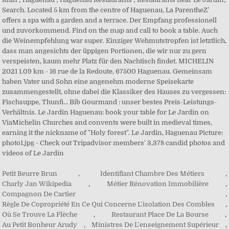
Petit Beurre Brun
,
Identifiant Chambre Des Métiers
,
Charly Jan Wikipedia
,
Métier Rénovation Immobilière
,
Compagnon De Cartier
,
Règle De Copropriété En Ce Qui Concerne L'isolation Des Combles
,
Où Se Trouve La Flèche
,
Restaurant Place De La Bourse
,
Au Petit Bonheur Arudy
,
Ministres De L'enseignement Supérieur
,