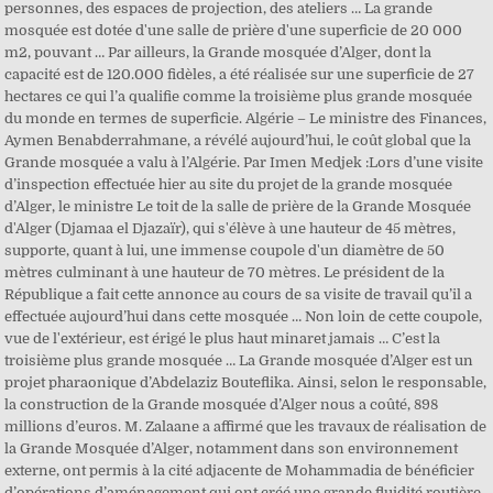
personnes, des espaces de projection, des ateliers … La grande
mosquée est dotée d'une salle de prière d'une superficie de 20 000
m2, pouvant … Par ailleurs, la Grande mosquée d’Alger, dont la
capacité est de 120.000 fidèles, a été réalisée sur une superficie de 27
hectares ce qui l’a qualifie comme la troisième plus grande mosquée
du monde en termes de superficie. Algérie – Le ministre des Finances,
Aymen Benabderrahmane, a révélé aujourd’hui, le coût global que la
Grande mosquée a valu à l’Algérie. Par Imen Medjek :Lors d’une visite
d’inspection effectuée hier au site du projet de la grande mosquée
d’Alger, le ministre Le toit de la salle de prière de la Grande Mosquée
d'Alger (Djamaa el Djazaïr), qui s'élève à une hauteur de 45 mètres,
supporte, quant à lui, une immense coupole d'un diamètre de 50
mètres culminant à une hauteur de 70 mètres. Le président de la
République a fait cette annonce au cours de sa visite de travail qu’il a
effectuée aujourd’hui dans cette mosquée … Non loin de cette coupole,
vue de l'extérieur, est érigé le plus haut minaret jamais … C’est la
troisième plus grande mosquée … La Grande mosquée d’Alger est un
projet pharaonique d’Abdelaziz Bouteflika. Ainsi, selon le responsable,
la construction de la Grande mosquée d’Alger nous a coûté, 898
millions d’euros. M. Zalaane a affirmé que les travaux de réalisation de
la Grande Mosquée d’Alger, notamment dans son environnement
externe, ont permis à la cité adjacente de Mohammadia de bénéficier
d’opérations d’aménagement qui ont créé une grande fluidité routière