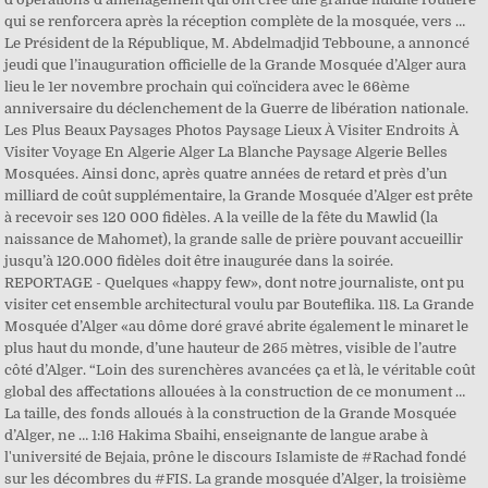
qui se renforcera après la réception complète de la mosquée, vers …
Le Président de la République, M. Abdelmadjid Tebboune, a annoncé
jeudi que l’inauguration officielle de la Grande Mosquée d’Alger aura
lieu le 1er novembre prochain qui coïncidera avec le 66ème
anniversaire du déclenchement de la Guerre de libération nationale.
Les Plus Beaux Paysages Photos Paysage Lieux À Visiter Endroits À
Visiter Voyage En Algerie Alger La Blanche Paysage Algerie Belles
Mosquées. Ainsi donc, après quatre années de retard et près d’un
milliard de coût supplémentaire, la Grande Mosquée d’Alger est prête
à recevoir ses 120 000 fidèles. A la veille de la fête du Mawlid (la
naissance de Mahomet), la grande salle de prière pouvant accueillir
jusqu’à 120.000 fidèles doit être inaugurée dans la soirée.
REPORTAGE - Quelques «happy few», dont notre journaliste, ont pu
visiter cet ensemble architectural voulu par Bouteflika. 118. La Grande
Mosquée d’Alger «au dôme doré gravé abrite également le minaret le
plus haut du monde, d’une hauteur de 265 mètres, visible de l’autre
côté d’Alger. “Loin des surenchères avancées ça et là, le véritable coût
global des affectations allouées à la construction de ce monument …
La taille, des fonds alloués à la construction de la Grande Mosquée
d’Alger, ne … 1:16 Hakima Sbaihi, enseignante de langue arabe à
l'université de Bejaia, prône le discours Islamiste de #Rachad fondé
sur les décombres du #FIS. La grande mosquée d’Alger, la troisième