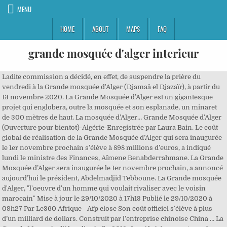
MENU
HOME
ABOUT
MAPS
FAQ
grande mosquée d'alger interieur
Ladite commission a décidé, en effet, de suspendre la prière du
vendredi à la Grande mosquée d'Alger (Djamaâ el Djazaïr), à partir du
13 novembre 2020. La Grande Mosquée d’Alger est un gigantesque
projet qui englobera, outre la mosquée et son esplanade, un minaret
de 300 mètres de haut. La mosquée d’Alger… Grande Mosquée d'Alger
(Ouverture pour bientot)-Algérie-Enregistrée par Laura Bain. Le coût
global de réalisation de la Grande Mosquée d’Alger qui sera inaugurée
le 1er novembre prochain s’élève à 898 millions d’euros, a indiqué
lundi le ministre des Finances, Aïmene Benabderrahmane. La Grande
Mosquée d’Alger sera inaugurée le 1er novembre prochain, a annoncé
aujourd’hui le président, Abdelmadjid Tebboune. La Grande mosquée
d'Alger, "l'oeuvre d'un homme qui voulait rivaliser avec le voisin
marocain" Mise à jour le 29/10/2020 à 17h13 Publié le 29/10/2020 à
09h27 Par Le360 Afrique - Afp close Son coût officiel s'élève à plus
d’un milliard de dollars. Construit par l’entreprise chinoise China … La