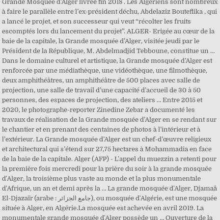
Grande Mosquée d’Alger livrée fin 2018 . Les Algériens sont nombreux
à faire le parallèle entre l’ex-président déchu, Abdelaziz Bouteflika , qui
a lancé le projet, et son successeur qui veut “récolter les fruits
escomptés lors du lancement du projet”. ALGER- Erigée au cœur de la
baie de la capitale, la Grande mosquée d’Alger, visitée jeudi par le
Président de la République, M. Abdelmadjid Tebboune, constitue un …
Dans le domaine culturel et artistique, la Grande mosquée d’Alger est
renforcée par une médiathèque, une vidéothèque, une filmothèque,
deux amphithéâtres, un amphithéâtre de 500 places avec salle de
projection, une salle de travail d’une capacité d’accueil de 30 à 50
personnes, des espaces de projection, des ateliers … Entre 2015 et
2020, le photographe-reporter Zinedine Zebar a documenté les
travaux de réalisation de la Grande mosquée d’Alger en se rendant sur
le chantier et en prenant des centaines de photos à l’intérieur et à
l’extérieur. La Grande mosquée d’Alger est un chef-d’œuvre religieux
et architectural qui s’étend sur 27,75 hectares à Mohammadia en face
de la baie de la capitale. Alger (AFP) - L'appel du muezzin a retenti pour
la première fois mercredi pour la prière du soir à la grande mosquée
d'Alger, la troisième plus vaste au monde et la plus monumentale
d'Afrique, un an et demi après la … La grande mosquée d'Alger, Djamaâ
El-Djazaïr (arabe : جامع الجزائر), ou mosquée d'Algérie, est une mosquée
située à Alger, en Algérie.La mosquée est achevée en avril 2019. La
monumentale grande mosquée d'Alger possède un … Ouverture de la