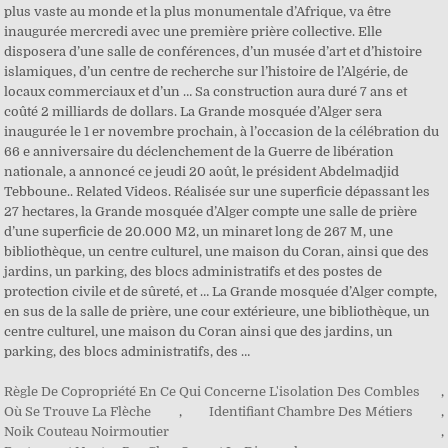
plus vaste au monde et la plus monumentale d’Afrique, va être
inaugurée mercredi avec une première prière collective. Elle
disposera d’une salle de conférences, d’un musée d’art et d’histoire
islamiques, d’un centre de recherche sur l’histoire de l’Algérie, de
locaux commerciaux et d’un … Sa construction aura duré 7 ans et
coûté 2 milliards de dollars. La Grande mosquée d’Alger sera
inaugurée le 1 er novembre prochain, à l’occasion de la célébration du
66 e anniversaire du déclenchement de la Guerre de libération
nationale, a annoncé ce jeudi 20 août, le président Abdelmadjid
Tebboune.. Related Videos. Réalisée sur une superficie dépassant les
27 hectares, la Grande mosquée d’Alger compte une salle de prière
d’une superficie de 20.000 M2, un minaret long de 267 M, une
bibliothèque, un centre culturel, une maison du Coran, ainsi que des
jardins, un parking, des blocs administratifs et des postes de
protection civile et de sûreté, et … La Grande mosquée d’Alger compte,
en sus de la salle de prière, une cour extérieure, une bibliothèque, un
centre culturel, une maison du Coran ainsi que des jardins, un
parking, des blocs administratifs, des …
Règle De Copropriété En Ce Qui Concerne L'isolation Des Combles
,
Où Se Trouve La Flèche
,
Identifiant Chambre Des Métiers
,
Noik Couteau Noirmoutier
,