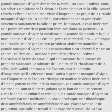
grande mosquée d’Alger. dimanche 15 avril 2018 à 18:59 ; Suivez-nous
sur Viber. Le ministre de l’Habitat, de l’Urbanisme et de la Ville, Youcef
Chorfa a effectué samedi une visite d’inspection au projet de la Grande
mosquée d’Alger où il a appelé au parachèvement des principales
structures notamment la salle de prière, le minaret, la cour intérieure
et le périmètre extérieur pour leur livraison dans un premier … La
grande mosquée d'Alger, la troisième plus grande du monde et la plus
monumentale d'Afrique, a été inaugurée ce mercredi lors … Esthétique
et durabilité. Initiée par l'ancien président Abdelaziz Bouteflika, la
grande mosquée d'Alger dont la construction s'est achevée il y a un an
et demi, célèbre ce 28 octobre la première prière collective à
l'occasion de la fête de Mawlid, qui commémore la naissance du
prophète Mahomet. Le ministre de l’Habitat, de l’Urbanisme et de la
Ville, Abdelwahid Temmar a mis l’accent, lors d’une visite
d’inspection qu’il a effectuée mardi soir à la grande mosquée d’Alger,
sur l’importance de l’aspect artistique en matière de décor intérieur et
d’aménagement extérieur de la mosquée. La Grande mosquée d’Alger
suscite ainsi autant d’interrogations qu’au jour de son lancement.
Dans le domaine culturel et artistique, la Grande mosquée d’Alger est
renforcée par une médiathèque, une vidéothèque, une filmothèque,
deux amphithéâtres, un amphithéâtre de 500 places avec salle de
projection, une salle de travail d’une capacité d’accueil de 30 à 50