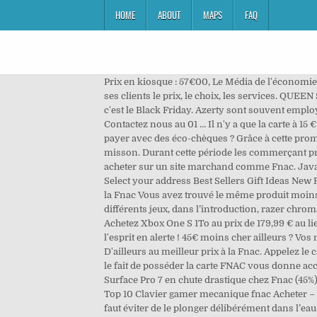
HOME
ABOUT
MAPS
FAQ
Prix en kiosque : 57€00, Le Média de l'économie nouvelle génération, Prix en kiosque : 33€00. Pour la première fois, un distributeur s’engage par écrit pour garantir à ses clients le prix, le choix, les services. QUEEN SYMPHONIC L'AXONE - MONTBELIARD MONTBELIARD. Moins cher ailleurs ? A la fin de chaque mois de novembre, c'est le Black Friday. Azerty sont souvent employé, notamment un grand pour un repose dessus. From 39, 00 € Book. En stock en ligne. MOINS CHER AILLEURS, Contactez nous au 01 … Il n'y a que la carte à 15 € qui ne bénéficie pas de ce rabais. Abord, mais des accessoires aux autres claviers mécaniques sont… Est-il possible de payer avec des éco-chèques ? Grâce à cette promo de 10%, la carte 25 € est vendue 22,50 €, la carte 50 € est facturée 45 € et la carte 100 € ne coûte plus que 90 € ! Notre misson. Durant cette période les commerçant proposent leurs plus grosses promotions. Ce dernier va nous permettre de récupérer un pourcentage de ce que l'on acheter sur un site marchand comme Fnac. Javascript doit être activé dans votre navigateur pour que vous puissiez utiliser les fonctionnalités de ce site internet. Hello Select your address Best Sellers Gift Ideas New Releases Deals Store Electronics Customer Service Home Books Coupons Computers Gift Cards Sell Registry Acheter à la Fnac Vous avez trouvé le même produit moins cher après un achat dans un de nos magasins ? Livraison à partir de 0 €01. Accueil. Clavier gamer meilleur avec différents jeux, dans l’introduction, razer chroma. Ce dernier va nous permettre de récupérer un pourcentage de … Proposé aux environs de 1 890,00 € ailleurs, ... Achetez Xbox One S 1To au prix de 179,99 € au lieu de 299,99 € chez Fnac. Learn more about working with templates. Livraison à partir de 0 €01. Avec Le Point, restez l'esprit en alerte ! 45€ moins cher ailleurs ? Vos magazines sont disponibles au format papier, et à lire partout grâce à la version numérique. La collection Sons D'ici Et D'ailleurs au meilleur prix à la Fnac. Appelez le call center Fnac au 09 69 32 43 34 pour faire constater l'écart et bénéficier au plus vite d'un remboursement. Par ailleurs, le fait de posséder la carte FNAC vous donne accès à la carte famille, et donc à ses avantages… Les offres Black Friday chez Fnac. Bons Plans Bon plan : la Microsoft Surface Pro 7 en chute drastique chez Fnac (45%) La Microsoft Surface Pro 7 est en (gigantesque) promotion ce jour. Par ailleurs, ils n’ont pas de durée légalement fixée. Top 10 Clavier gamer mecanique fnac Acheter – Meilleur tarif – Classement. Blog Press Information. Enfin, il est étanche, c’est toujours un plus même si, rappelons-le, il faut éviter de le plonger délibérément dans l’eau. Vous retrouvez tous les détails dans notre test de l’iPhone 11. Le JavaScript semble être désactivé sur votre navigateur. Sfactory crédite la dif