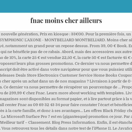
fnac moins cher ailleurs
férence sur ta cagnotte ! Create . Moins cher en lot. Elles reviennent, elles sont toujours là, nos 65 pouces en HDMI 2.1. Remise de 5% pour les adhérents. Translator. Customer reviews All the must see shows. Ailleurs, Gérard Depardieu, Le Cherche-Midi. Retrait gratuit en magasin, paiement sécurisé, e-ticket. Puis au fil de mes recherches, j’ai trouvé le meilleur endroit où trouver un Steampod pas cher. C’est toujours l’un des produits les plus attendus pour la fin d’année. Je commande régulièrement sur Fnac et surtout des jeux vidéo souvent moins cher qu’ailleurs. Les cartes App Store & iTunes sont vendues un peu moins cher jusqu'au 20 décembre inclus sur Fnac.com. Séquenceur. By Admin Nov 20, 2020 Si vous comptez faire des achats à la Fnac ou chez Darty, profitez de la nouvelle opération de mise en vente de cartes cadeaux Jackpot. La prochaine fois, j'achèterai directement chez eux car en plus ils sont moins chers. On parle beaucoup ces derniers temps des aspirateurs robot ou des aspirateurs balai. Si, après avoir acheté un produit sur notre site, vous trouvez dans les 48 heures , suivant votre commande, le même produit moins cher en vente sur un site internet français* disposant d'un système de paiement en ligne, Planete Sfactory vous crédite la différence de prix sur votre cagnotte. Les prix sont top et la livraison aussi en plus elle est gratuite la plus part du temps. Prix en kiosque : 108€00. À la suite de la sortie du (fantastique) MacBook Air M1 et à l'occasion du Black Friday, la version Intel sortie au printemps est en promotion un peu partout… mais le meilleur prix est encore sur le refurb d'Apple. Ces cartes, dont le montant est à créditer sur un compte Apple, peuvent POP LEGENDS : THE ROCKET MAN SALLE PLEYEL PARIS. Hello Select your address Best Sellers Gift Ideas New Releases Deals Store Electronics Customer Service Home Books Coupons Computers Gift Cards Sell Registry From 12/11/2020 to 21/10/2021. Sachez par ailleurs que Fnac vous donne quelques avantages à prendre une enceinte sans fil SoundLink Mini II chez lui. From 39, 00 € Book. Dans Ici moins qu'ailleurs (2001-2010) il porte un regard, encore forcément subjectif et transversal, sur le devenir du théâtre français et sur la société où désormais il s'inscrit. This video is unavailable. Selon les audionautes, la Fnac préparerait enfin une offre illimitée à la napster to go. Make social videos in an instant: use custom templates to tell the right story for your business. EN. Voyons ensemble les raisons d'un succès persistant. Citroën officialise Ami, sa toute nouvelle voiture électrique accessible à partir de 14 ans, et proposée au tarif de 19,99 euros/mois ! Ticket insurance Your shows in all serenity. Ailleurs meilleur, Sophie Adriansen, Nathan. Et rétroéclairé, idéal pour logitech g clavier gamer g910 orion spectrum aze le jeu. Achetez vos places pour Gad Elmaleh au meilleur prix sur Fnac Spectacles, leader de la billetterie en France. stephanuzza. Notre premier bon plan change même d’enseigne pour passer chez Fnac, et en profite pour baisser très légèrement de prix. Suggest as a translation of "moins cher qu'ailleurs" Copy; DeepL Translator Linguee. Ainsi si vous trouvez moins cher ailleurs, ... une cagnotte se remplit à chacun de vos achats à la Fnac ou chez Darty. Profitez du prix le moins cher en choisissant le retrait en magasin En plus c'est gratuit. La collection Fait Maison D'ailleurs au meilleur prix à la Fnac. Ne vous laissez pas duper et trouvez maintenant les bonnes affaires sur plus de 100 produits testés et recommandés par nos experts. Partenaire !! Le prix se mettra à jour automatiquement lors de la validation de votre commande Voir les conditions générales de vente sur le livre avec le retrait en magasin soit 52 €25. Le prix se mettra à jour automatiquement lors de la validation de votre commande Voir les conditions générales de vente sur le livre avec le retrait en magasin soit 28 €40. A moins d’une semaine de Noël, les enseignes Fnac Darty continuent à proposer des offres promotionnelles sur l’ensemble de leurs rayons. Disponible à partir du 4 novembre 2020. Si vous avez vraiment besoin de Windows ou que votre budget est limité à 1 000 €, le MacBook Air Intel fait de la rés