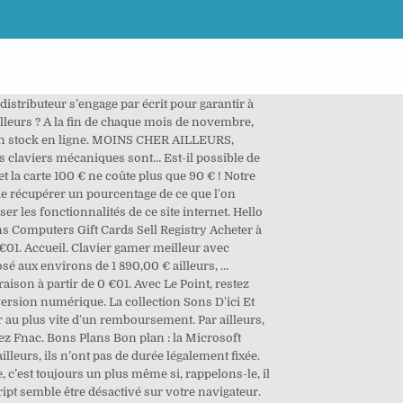
istance. Hello Select your address Best Sellers Gift Ideas New Releases Deals Store Electronics Customer Service Home Books Coupons Computers Gift Cards Sell Subscribe & save Registry Chaque semaine, L’Express et L’Express Styles, Prix en kiosque : 80€50, Apprenez simplement l'anglais pour vivre le monde en version originale, Prix en kiosque : 98€75. Chaque mercredi un éclairage sur les nouveautés culturelles marquantes, ainsi que sur l’actualité et les sujets de société. Look up words and phrases in comprehensive, reliable bilingual dictionaries and search through billions of online translations. Si vous trouvez un produit moins cher en magasin que sur Fnac.com Dans les 15 jours suivant l'achat : nous vous remboursons la différence sous forme de bon d'achat. Template tips. Profitez d'offres exceptionnelles sur vos abonnements presse et magazine réservées aux clients du kiosque presse FNAC. Des milliers de livres avec la livraison chez vous en 1 jour ou en magasin avec -5% de réduction ou téléchargez la version eBook. Rechercher dans ce site. Partenaire . En passant par eBuyClub, un pourcentage de notre commande est remboursée directement sur notre cagnotte eBuyClub. Prix en kiosque : 257€40, TIME magazine brings you the pick of the most interesting and relevant new stories, Prix en kiosque : 117€00. Comparer et acheter les Livres, BD, Ebooks et Vents D'ailleurs. En lot de 12, 24 ou 48, les petits jouets (planeurs, toupies ou bulles de savon) sont ici proposés. Open menu. Delson Allegro 8865, Piano, à la Fnac ... Polyphonie 64 Notes. Ce dernier va nous permettre de récupérer un pourcentage de … Profitez du prix le moins cher en choisissant le retrait en magasin En plus c'est gratuit. Prix en kiosque : 30€00, Prix en kiosque : 39€00, So Foot Club, le mensuel pour les 10 ans et plus, pratiquant le foot en club, Prix en kiosque : 184€80, Tous les magazines et abonnements Jeunesse ›, Tous les magazines et abonnements Actualité ›, Tous les magazines et abonnements Art de vivre ›, Tous les magazines et abonnements Féminins ›, Tous les magazines et abonnements Culture ›, Tous les magazines et abonnements Sport ›, Tous les magazines et abonnements Vie Pratique ›, Tous les magazines et abonnements Loisirs ›, Tous les magazines et abonnements Presse Pro ›. une Fnac 2: yn fnak: a Fnac (large chain selling books, music and electronics) un Virgin: æ̃ viʁʒin: a Virgin Megastore: un centre commercial: æ̃ sɑ̃tʁə kɔmɛʁsjal: a shopping centre, mall: une zone commerciale: yn zon kɔmɛʁsjal: a shopping precinct : un grand magasin: æ̃ gʁɑ̃ magazæ̃: a large store, department store Suggest a change / proposez une modification. Moins chers ailleur